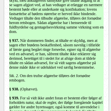
skyld, med anklagerens samtykke give tiltalte adgang til at
se sagen afgjort ved, at han vedtager at erlægge en nærmere
bestemt bøde eller at underkaste sig konfiskation; lovens
fastsættelse af bødens størrelse er herved ikke bindende.
Vedtager tiltalte den tilbudte afgørelse, tilføres det fornødne
herom retsbogen. Sådan afgørelse har i henseende til
fuldbyrdelse og gentagelsesvirkning samme virkning som en
dom.
§ 937.
Når dommeren finder, at tiltalte er skyldig, men at
sagen efter brødens beskaffenhed, såsom navnlig i tilfælde
af første gang begået ringe forseelse, egner sig til afgørelse
ved en advarsel, er han, såfremt tiltalte ikke erklærer sig
derimod, berettiget til i stedet for at afsige dom at tildele
tiltalte en sådan advarsel, for så vidt sagens afgørelse på
denne måde ikke er udelukket ved særlig bestemmelse.
Stk. 2.
Om den trufne afgørelse tilføres det fornødne
retsbogen.
§ 938.
(Ophævet).
§ 939.
For så vidt ikke andet foran er bestemt eller følger af
forholdets natur, skal de regler, der ifølge foregående kapitel
gælder for andre byretssager, også komme til anvendelse i