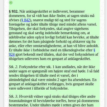
§ 932.
Når anklageskriftet er indleveret, berammer
dommeren, for så vidt han ikke finder, at sagen straks må
afvises (
§ 842
), snarest muligt tid og sted for sagens
foretagelse og lader tiltalte tilsige med mindst aftens varsel.
Tilsigelsen, der skal forkyndes, skal angive sigtelsens
genstand og skal særlig indeholde bemærkning om, at
udeblivelse uden oplyst lovligt forfald kan bevirke, at tiltalte
dømmes for det ham påsigtede forhold og afskærer sig fra
anke, eller efter omstændighederne, at han vil blive anholdt.
Er tiltalte ikke i forbindelse med en tilkendegivelse efter
§
924
gjort bekendt med tiltalen, skal der ved forkyndelsen af
tilsigelsen udleveres ham en genpart af anklageskriftet.
Stk. 2.
Forkyndelse efter stk. 1 kan undlades, når der ikke
under sagen er spørgsmål om højere straf end bøde. I så fald
sendes tilsigelsen til tiltalte med et varsel, der i
almindelighed skal være mindst 2 uger fra afsendelsen. En
genpart af anklageskriftet vedlægges, hvis genpart skulle
være udleveret i tilfælde af forkyndelse.
Stk. 3.
Hvorvidt vidner også straks skal tilsiges eller andre
foranstaltninger til bevisførelse træffes, beror på dommerens
bestemmelse. Under tiltaltes møde i retten gives der ham