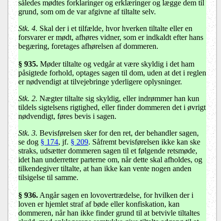
således mødtes forklaringer og erklæringer og lægge dem til
grund, som om de var afgivne af tiltalte selv.
Stk. 4.
Skal der i et tilfælde, hvor hverken tiltalte eller en
forsvarer er mødt, afhøres vidner, som er indkaldt efter hans
begæring, foretages afhørelsen af dommeren.
§ 935.
Møder tiltalte og vedgår at være skyldig i det ham
påsigtede forhold, optages sagen til dom, uden at det i reglen
er nødvendigt at tilvejebringe yderligere oplysninger.
Stk. 2.
Nægter tiltalte sig skyldig, eller indrømmer han kun
tildels sigtelsens rigtighed, eller finder dommeren det i øvrigt
nødvendigt, føres bevis i sagen.
Stk. 3.
Bevisførelsen sker for den ret, der behandler sagen,
se dog
§ 174
, jf.
§ 209
. Såfremt bevisførelsen ikke kan ske
straks, udsætter dommeren sagen til et følgende retsmøde,
idet han underretter parterne om, når dette skal afholdes, og
tilkendegiver tiltalte, at han ikke kan vente nogen anden
tilsigelse til samme.
§ 936.
Angår sagen en lovovertrædelse, for hvilken der i
loven er hjemlet straf af bøde eller konfiskation, kan
dommeren, når han ikke finder grund til at betvivle tiltaltes