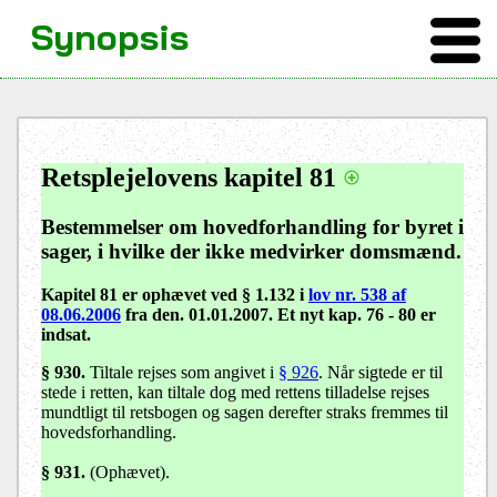
Synopsis
Retsplejelovens kapitel 81
Bestemmelser om hovedforhandling for byret i
sager, i hvilke der ikke medvirker domsmænd.
Kapitel 81 er ophævet ved § 1.132 i
lov nr. 538 af
08.06.2006
fra den. 01.01.2007. Et nyt kap. 76 - 80 er
indsat.
§ 930.
Tiltale rejses som angivet i
§ 926
. Når sigtede er til
stede i retten, kan tiltale dog med rettens tilladelse rejses
mundtligt til retsbogen og sagen derefter straks fremmes til
hovedsforhandling.
§ 931.
(Ophævet).