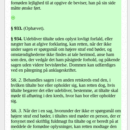
fornøden lejlighed til at opgive de beviser, han på sin side
måtte ønske ført.
§ 933.
(Ophævet).
§ 934
.
Udebliver tiltalte uden oplyst lovligt forfald, eller
nægter han at afgive forklaring, kan retten, når der ikke
under sagen er spørgsmål om højere straf end bøder, og
omstændighederne ikke findes at tale herimod, anse ham
som den, der vedgår det ham påsigtede forhold, og påkende
sagen uden videre bevisførelse. Dommen kan udfærdiges
ved en påtegning på anklageskriftet.
Stk. 2.
Behandles sagen i en anden retskreds end den, i
hvilken tiltalte bor eller opholder sig, kan retten dog, hvis
tiltalte begærer det eller udebliver, bestemme, at tiltalte skal
møde til afhøring i den kreds, hvor han bor eller opholder
sig.
Stk. 3.
Når der i en sag, hvorunder der ikke er spørgsmål om
højere straf end bøder, i tiltaltes sted møder en person, der er
forsynet med skriftlig fuldmagt fra tiltalte og er beredt på at
meddele de fornødne oplysninger, kan retten modtage den