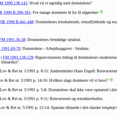
M 1990.138-141
: Hvad vil vi egentlig med domstolene?
R 1990 B.390-391
: For mange dommere til for få afgørelser
fR 1990 B.441-448
: Domstolenes retsskabende, retsudfyldende og r
FM 1991.36-38
: Domstolenes fremtidige struktur.
 1991.69-70
: Domstolene - Arbejdsopgaver - Struktur.
 i
FM 1991.128-129
: Rigsrevisionens bidrag til domstolenes modernise
 frimærker".
 Lov & Ret nr. 1/1991 p. 8-11: Justitsminister Hans Engell: Retsvæsenet
Lov & Ret nr. 3/1991 p. 14-16: Hvilken slags dommere vil vi have?
i Lov & Ret nr. 5/1991 p. 5-8: Domstolene skal ikke være opmænd i den
Lov & Ret nr. 5/1991 p. 9-11: Retsvæsenet og retssikkerheden.
Lov & Ret nr. 5/1991 p. 12-14: Spanske tilstande i den danske retspleje