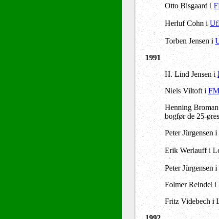
Otto Bisgaard i
F
Herluf Cohn i
Uf
Torben Jensen i
U
1991
H. Lind Jensen i
Niels Viltoft i
FM
Henning Broman
bogfør de 25-øres
Peter Jürgensen i
Erik Werlauff i 
Peter Jürgensen 
Folmer Reindel i 
Fritz Videbech i 
1992