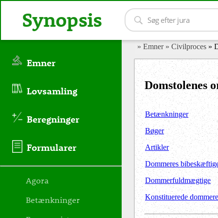
Synopsis
» Emner
» Civilproces
» 
Emner
Domstolenes 
Lovsamling
Betænkninger
Beregninger
Bøger
Formularer
Artikler
Dommeres bibeskæftige
Agora
Dommerfuldmægtige
Konstituerede dommer
Betænkninger