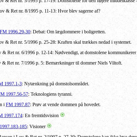
v & Ret nr. 5/1995 p. 17-19: Domstolene for den højere middelklasse - 
ov & Ret nr. 8/1995 p. 11-13: Hvor blev sagerne af?
FM 1996.29-30
: Debat: Om lægdommere i boligretten.
ov & Ret nr. 5/1996 p. 25-28: Kraften skal trækkes nedad i systemet.
Lov & Ret nr. 6/1996 p. 12-14: Nødvendigt, at domstolene kommunikerer
 & Ret nr. 7/1996 p. 5: Bemærkninger til dommer Niels Viltoft.
M 1997.1-3
: Nytænkning på domstolsområdet.
M 1997.56-57
: Teknologiens tyranni.
n i
FM 1997.87
: Prøv at vende dommen på hovedet.
M 1997.174
: En fremtidsvision
1997.183-185
: Visioner
nsen i Lov & Ret nr. 2/1997 p. 27-30: Domstolene kan ikke løse dere