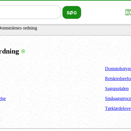
Domstolenes ordning
ordning
Domstolsstyre
Retskredsref
Sagsportalen
lse
Småsagsproce
Tørklædelove
e