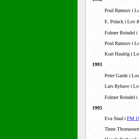
Poul Rønnov i L
E. Polack i Lov 
Folmer Reindel i 
Poul Rønnov i Lo
Kurt Haulrig i Lo
1993
Peter Garde i Lo
Lars Ryhave i Lov
Folmer Reindel i
1995
Eva Staal i
FM 19
Tinne Thomassen 