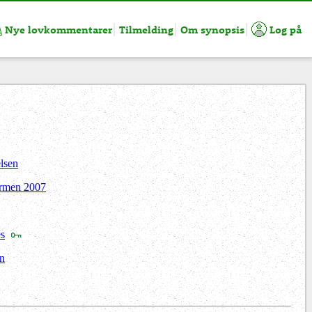
Nye lovkommentarer
Tilmelding
Om synopsis
Log på
lsen
ormen 2007
s
n