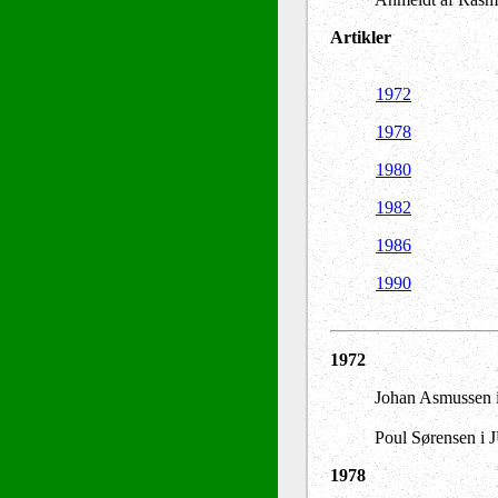
Artikler
1972
1978
1980
1982
1986
1990
1972
Johan Asmussen 
Poul Sørensen i 
1978