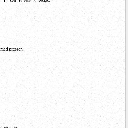
"Larsen" efterlades retsløs.
 med pressen.
s opgaver.