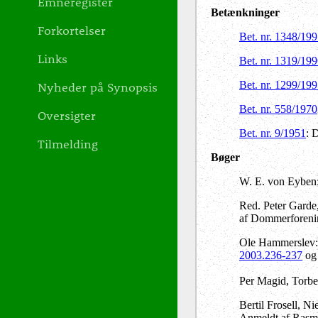
Emneregister
Betænkninger
Forkortelser
Bet. nr. 1348/19
Links
Bet. nr. 1319/19
Bet. nr. 1299/19
Nyheder på Synopsis
Bet. nr. 558/1970
Oversigter
Bet. nr. 9/1951
: 
Tilmelding
Bøger
W. E. von Eyben
Red. Peter Garde
af Dommerforenin
Ole Hammerslev
2003.236-237
og 
Per Magid, Torb
Bertil Frosell, N
Anmeldt af Rasm