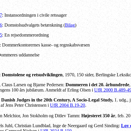
97
: Instansordningen i civile retssager
96
: Domstolsudvalgets betænkning (
Bilag
)
95
: En rejsedommerordning
: Dommerkontorernes kasse- og regnskabsvæsen
Dommeres uddannelse
:
Domstolene og retsudviklingen
, 1970, 150 sider, Berlingske Leksik
, Claus Larsen og Bjarne Pedersen:
Dommeren i det 20. århundrede
gens 100 års jubilæum. Anmeldt af Erling Olsen i
UfR 2000 B.489-4
:
Danish Judges in the 20th Century, A Socio-Legal Study,
1. udg.,
af Jens Peter Christensen i
UfR 2004 B.19-20
.
en Melchior, Jon Stokholm og Ditlev Tamm:
Højesteret 350 år
, feb. 2
iels Juhl, Christian Lundblad, Inge de Neergaard og Gerd Sinding:
Lov 
us Grønved Nielsen i
UfR 2024 B.159
.