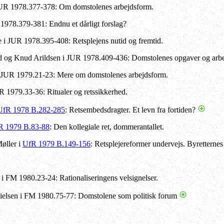
JUR 1978.377-378: Om domstolenes arbejdsform.
1978.379-381: Endnu et dårligt forslag?
 i JUR 1978.395-408: Retsplejens nutid og fremtid.
og Knud Arildsen i JUR 1978.409-436: Domstolenes opgaver og arbej
i JUR 1979.21-23: Mere om domstolenes arbejdsform.
R 1979.33-36: Ritualer og retssikkerhed.
UfR 1978 B.282-285
: Retsembedsdragter. Et levn fra fortiden?
R 1979 B.83-88
: Den kollegiale ret, dommerantallet.
øller i
UfR 1979 B.149-156
: Retsplejereformer undervejs. Byretternes
 FM 1980.23-24: Rationaliseringens velsignelser.
ielsen i FM 1980.75-77: Domstolene som politisk forum