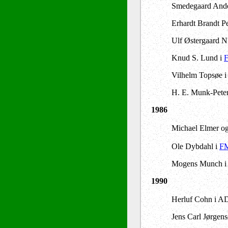
Smedegaard Ande
Erhardt Brandt P
Ulf Østergaard N
Knud S. Lund i
F
Vilhelm Topsøe 
H. E. Munk-Pete
1986
Michael Elmer og 
Ole Dybdahl i
FM
Mogens Munch i J
1990
Herluf Cohn i A
Jens Carl Jørgens