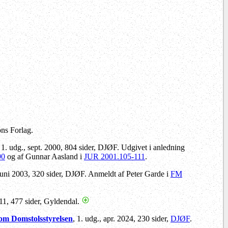
ons Forlag.
, 1. udg., sept. 2000, 804 sider, DJØF. Udgivet i anledning
90
og af Gunnar Aasland i
JUR 2001.105-111
.
 juni 2003, 320 sider, DJØF. Anmeldt af Peter Garde i
FM
011, 477 sider, Gyldendal.
om Domstolsstyrelsen
, 1. udg., apr. 2024, 230 sider,
DJØF
.