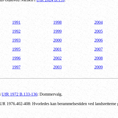
1991
1998
2004
1992
1999
2005
1993
2000
2006
1995
2001
2007
1996
2002
2008
1997
2003
2009
i
UfR 1972 B.133-136
: Dommervalg.
JUR 1976.402-408: Hvorledes kan berammelsestiden ved landsretterne 