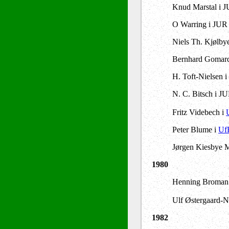
Knud Marstal i 
O Warring i JUR 
Niels Th. Kjølbye
Bernhard Gomard 
H. Toft-Nielsen 
N. C. Bitsch i JU
Fritz Videbech i
Peter Blume i
Uf
Jørgen Kiesbye M
1980
Henning Broman i
Ulf Østergaard-N
1982