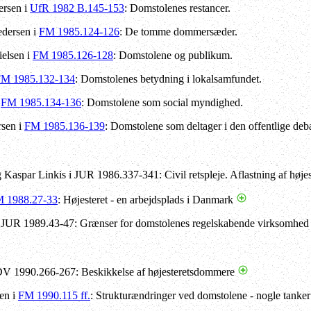
rsen i
UfR 1982 B.145-153
: Domstolenes restancer.
edersen i
FM 1985.124-126
: De tomme dommersæder.
ielsen i
FM 1985.126-128
: Domstolene og publikum.
M 1985.132-134
: Domstolenes betydning i lokalsamfundet.
i
FM 1985.134-136
: Domstolene som social myndighed.
rsen i
FM 1985.136-139
: Domstolene som deltager i den offentlige deba
Kaspar Linkis i JUR 1986.337-341: Civil retspleje. Aflastning af højes
 1988.27-33
: Højesteret - en arbejdsplads i Danmark
UR 1989.43-47: Grænser for domstolenes regelskabende virksomhed i 
DV 1990.266-267: Beskikkelse af højesteretsdommere
en i
FM 1990.115 ff.
: Strukturændringer ved domstolene - nogle tanker