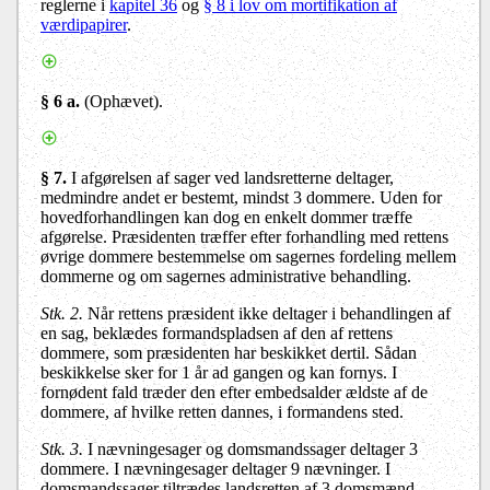
reglerne i
kapitel 36
og
§ 8 i lov om mortifikation af
værdipapirer
.
§ 6 a.
(Ophævet).
§ 7.
I afgørelsen af sager ved landsretterne deltager,
medmindre andet er bestemt, mindst 3 dommere. Uden for
hovedforhandlingen kan dog en enkelt dommer træffe
afgørelse. Præsidenten træffer efter forhandling med rettens
øvrige dommere bestemmelse om sagernes fordeling mellem
dommerne og om sagernes administrative behandling.
Stk. 2.
Når rettens præsident ikke deltager i behandlingen af
en sag, beklædes formandspladsen af den af rettens
dommere, som præsidenten har beskikket dertil. Sådan
beskikkelse sker for 1 år ad gangen og kan fornys. I
fornødent fald træder den efter embedsalder ældste af de
dommere, af hvilke retten dannes, i formandens sted.
Stk. 3.
I nævningesager og domsmandssager deltager 3
dommere. I nævningesager deltager 9 nævninger. I
domsmandssager tiltrædes landsretten af 3 domsmænd.