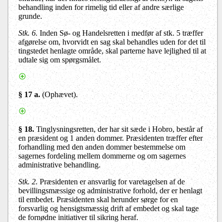
behandling inden for rimelig tid eller af andre særlige
grunde.
Stk. 6.
Inden Sø- og Handelsretten i medfør af stk. 5 træffer
afgørelse om, hvorvidt en sag skal behandles uden for det til
tingstedet henlagte område, skal parterne have lejlighed til at
udtale sig om spørgsmålet.
§ 17 a
.
(
Ophævet).
§ 18.
Tinglysningsretten, der har sit sæde i Hobro, består af
en præsident og 1 anden dommer. Præsidenten træffer efter
forhandling med den anden dommer bestemmelse om
sagernes fordeling mellem dommerne og om sagernes
administrative behandling.
Stk. 2.
Præsidenten er ansvarlig for varetagelsen af de
bevillingsmæssige og administrative forhold, der er henlagt
til embedet. Præsidenten skal herunder sørge for en
forsvarlig og hensigtsmæssig drift af embedet og skal tage
de fornødne initiativer til sikring heraf.