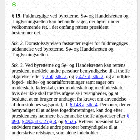
§ 19.
Fuldmægtige ved byretterne, Sø- og Handelsretten og
Tinglysningsretten kan behandle sager, der hører under
vedkommende ret, i det omfang rettens præsident
bestemmer det.
Stk. 2.
Domstolsstyrelsen fastsætter regler for fuldmægtiges
uddannelse ved byretterne, Sø- og Handelsretten og
Tinglysningsretten.
Stk. 3.
Ved byretterne og Sø- og Handelsretten kan rettens
præsident meddele andre personer bemyndigelse til at træffe
afgørelser efter
§ 350, stk. 2
, og
§ 477 d, stk. 2
, og at udføre
foged-, skifte- og notarialforretninger samt sager om
moderskab, faderskab, medmoderskab og medfaderskab,
hvis der ikke skal træffes afgørelse i tvistigheder, og at
beslutte, at en bruger er undtaget fra kravet om anvendelse
af domstolenes sagsportal, jf.
§ 148 a, stk. 4
. Personer, der er
bemyndiget til at udføre fogedforretninger, kan dog efter
præsidentens nærmere bestemmelse træffe afgørelser efter
§
490
,
§ 494, stk. 2 og 3
, og
§ 525
. Rettens præsident kan
endvidere meddele andre personer bemyndigelse til at
underskrive retsbøger, som alene indeholder