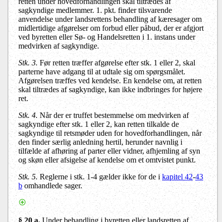
retten under hovedforhandlingen skal tiltrædes af
sagkyndige medlemmer. 1. pkt. finder tilsvarende
anvendelse under landsrettens behandling af kæresager om
midlertidige afgørelser om forbud eller påbud, der er afgjort
ved byretten eller Sø- og Handelsretten i 1. instans under
medvirken af sagkyndige.
Stk. 3.
Før retten træffer afgørelse efter stk. 1 eller 2, skal
parterne have adgang til at udtale sig om spørgsmålet.
Afgørelsen træffes ved kendelse. En kendelse om, at retten
skal tiltrædes af sagkyndige, kan ikke indbringes for højere
ret.
Stk. 4.
Når der er truffet bestemmelse om medvirken af
sagkyndige efter stk. 1 eller 2, kan retten tilkalde de
sagkyndige til retsmøder uden for hovedforhandlingen, når
den finder særlig anledning hertil, herunder navnlig i
tilfælde af afhøring af parter eller vidner, afhjemling af syn
og skøn eller afsigelse af kendelse om et omtvistet punkt.
Stk. 5.
Reglerne i stk. 1-4 gælder ikke for de i
kapitel 42
-
43
b
omhandlede sager.
§ 20 a.
Under behandling i byretten eller landsretten af