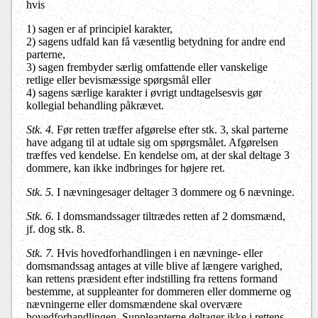
hvis
1) sagen er af principiel karakter,
2) sagens udfald kan få væsentlig betydning for andre end
parterne,
3) sagen frembyder særlig omfattende eller vanskelige
retlige eller bevismæssige spørgsmål eller
4) sagens særlige karakter i øvrigt undtagelsesvis gør
kollegial behandling påkrævet.
Stk. 4.
Før retten træffer afgørelse efter stk. 3, skal parterne
have adgang til at udtale sig om spørgsmålet. Afgørelsen
træffes ved kendelse. En kendelse om, at der skal deltage 3
dommere, kan ikke indbringes for højere ret.
Stk. 5.
I nævningesager deltager 3 dommere og 6 nævninge.
Stk. 6.
I domsmandssager tiltrædes retten af 2 domsmænd,
jf. dog stk. 8.
Stk. 7.
Hvis hovedforhandlingen i en nævninge- eller
domsmandssag antages at ville blive af længere varighed,
kan rettens præsident efter indstilling fra rettens formand
bestemme, at suppleanter for dommeren eller dommerne og
nævningerne eller domsmændene skal overvære
hovedforhandlingen. Suppleanterne deltager ikke i rettens