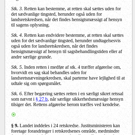
Stk. 3.
Retten kan bestemme, at retten skal sættes uden for
det sædvanlige tingsted, herunder også uden for
landsretskredsen, når det findes hensigtsmæssigt af hensyn
til sagens oplysning.
Stk. 4.
Retten kan endvidere bestemme, at retten skal sættes
uden for det sædvanlige tingsted, herunder undtagelsesvis
også uden for landsretskredsen, når det findes
hensigtsmæssigt af hensyn til sagsbehandlingstiden eller af
andre særlige grunde.
Stk. 5.
Inden retten i medfør af stk. 4 træffer afgørelse om,
hvorvidt en sag skal behandles uden for
landsretsnævningekredsen, skal parterne have lejlighed til at
udtale sig om spørgsmålet.
Stk. 6.
Efter begæring sættes retten i en særligt sikret retssal
som nævnt i
§ 27 b
, når særlige sikkerhedsmæssige hensyn
tilsiger det. Rettens afgørelse herom træffes ved kendelse.
§ 9.
Landet inddeles i 24 retskredse. Justitsministeren kan
foretage forandringer i retskredsenes område, medmindre