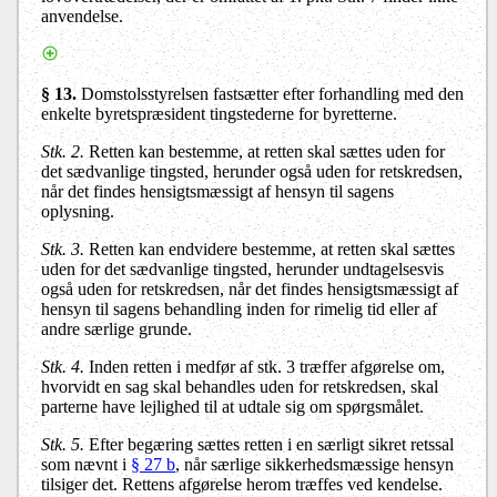
anvendelse.
§ 13.
Domstolsstyrelsen fastsætter efter forhandling med den
enkelte byretspræsident tingstederne for byretterne.
Stk. 2.
Retten kan bestemme, at retten skal sættes uden for
det sædvanlige tingsted, herunder også uden for retskredsen,
når det findes hensigtsmæssigt af hensyn til sagens
oplysning.
Stk. 3.
Retten kan endvidere bestemme, at retten skal sættes
uden for det sædvanlige tingsted, herunder undtagelsesvis
også uden for retskredsen, når det findes hensigtsmæssigt af
hensyn til sagens behandling inden for rimelig tid eller af
andre særlige grunde.
Stk. 4.
Inden retten i medfør af stk. 3 træffer afgørelse om,
hvorvidt en sag skal behandles uden for retskredsen, skal
parterne have lejlighed til at udtale sig om spørgsmålet.
Stk. 5.
Efter begæring sættes retten i en særligt sikret retssal
som nævnt i
§ 27 b
, når særlige sikkerhedsmæssige hensyn
tilsiger det. Rettens afgørelse herom træffes ved kendelse.