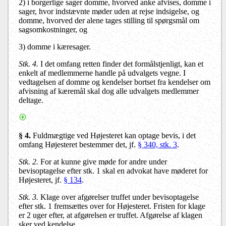
2) i borgerlige sager domme, hvorved anke afvises, domme i
sager, hvor indstævnte møder uden at rejse indsigelse, og
domme, hvorved der alene tages stilling til spørgsmål om
sagsomkostninger, og
3) domme i kæresager.
Stk. 4.
I det omfang retten finder det formålstjenligt, kan et
enkelt af medlemmerne handle på udvalgets vegne. I
vedtagelsen af domme og kendelser bortset fra kendelser om
afvisning af kæremål skal dog alle udvalgets medlemmer
deltage.
§ 4.
Fuldmægtige ved Højesteret kan optage bevis, i det
omfang Højesteret bestemmer det, jf.
§ 340, stk. 3
.
Stk. 2.
For at kunne give møde for andre under
bevisoptagelse efter stk. 1 skal en advokat have møderet for
Højesteret, jf.
§ 134
.
Stk. 3.
Klage over afgørelser truffet under bevisoptagelse
efter stk. 1 fremsættes over for Højesteret. Fristen for klage
er 2 uger efter, at afgørelsen er truffet. Afgørelse af klagen
sker ved kendelse.