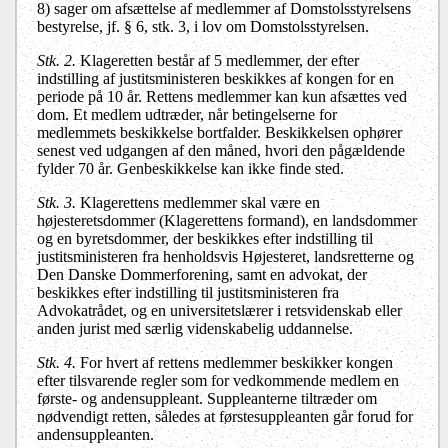
8
) sager om afsættelse af medlemmer af Domstolsstyrelsens
bestyrelse, jf. § 6, stk. 3, i lov om Domstolsstyrelsen.
Stk. 2.
Klageretten består af 5 medlemmer, der efter
indstilling af justitsministeren beskikkes af kongen for en
periode på 10 år. Rettens medlemmer kan kun afsættes ved
dom. Et medlem udtræder, når betingelserne for
medlemmets beskikkelse bortfalder. Beskikkelsen ophører
senest ved udgangen af den måned, hvori den pågældende
fylder 70 år. Genbeskikkelse kan ikke finde sted.
Stk. 3.
Klagerettens medlemmer skal være en
højesteretsdommer (Klagerettens formand), en landsdommer
og en byretsdommer, der beskikkes efter indstilling til
justitsministeren fra henholdsvis Højesteret, landsretterne og
Den Danske Dommerforening, samt en advokat, der
beskikkes efter indstilling til justitsministeren fra
Advokatrådet, og en universitetslærer i retsvidenskab eller
anden jurist med særlig videnskabelig uddannelse.
Stk. 4.
For hvert af rettens medlemmer beskikker kongen
efter tilsvarende regler som for vedkommende medlem en
første- og andensuppleant. Suppleanterne tiltræder om
nødvendigt retten, således at førstesuppleanten går forud for
andensuppleanten.