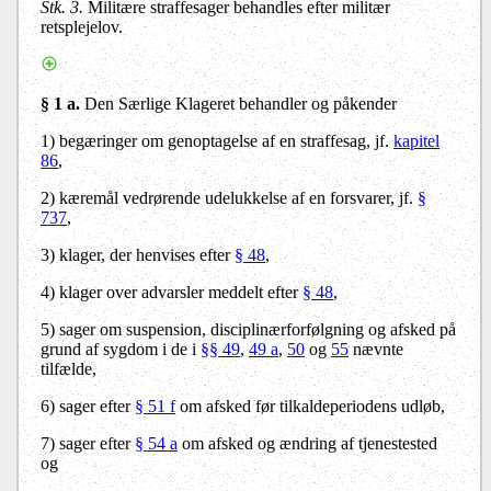
Stk. 3.
Militære straffesager behandles efter militær
retsplejelov.
§ 1 a.
Den Særlige Klageret behandler og påkender
1) begæringer om genoptagelse af en straffesag, jf.
kapitel
86
,
2) kæremål vedrørende udelukkelse af en forsvarer, jf.
§
737
,
3) klager, der henvises efter
§ 48
,
4) klager over advarsler meddelt efter
§ 48
,
5) sager om suspension, disciplinærforfølgning og afsked på
grund af sygdom i de i
§§ 49
,
49 a
,
50
og
55
nævnte
tilfælde,
6)
sager efter
§ 51 f
om afsked før tilkaldeperiodens udløb,
7
) sager efter
§ 54 a
om afsked og ændring af tjenestested
og