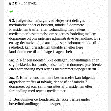
§ 2 b.
(Ophævet).
§ 3.
I afgørelsen af sager ved Højesteret deltager,
medmindre andet er bestemt, mindst 5 dommere.
Præsidenten træffer efter forhandling med rettens
medlemmer bestemmelse om sagernes fordeling mellem
dommerne og om sagernes administrative behandling. Er i
en sag det nødvendige antal højesteretsdommere ikke til
rådighed, kan præsidenten tilkalde en eller flere
landsdommere til at deltage i sagens behandling.
Stk. 2.
Når præsidenten ikke deltager i behandlingen af en
sag, beklædes formandspladsen af den dommer, præsidenten
efter forhandling med rettens medlemmer udpeger dertil.
Stk. 3.
Efter rettens nærmere bestemmelse kan følgende
afgørelser træffes af udvalg, der består af mindst 3
dommere, og som sammensættes af præsidenten efter
forhandling med rettens medlemmer:
1) Beslutninger og kendelser, der ikke træffes under
hovedforhandlingen i domssager,