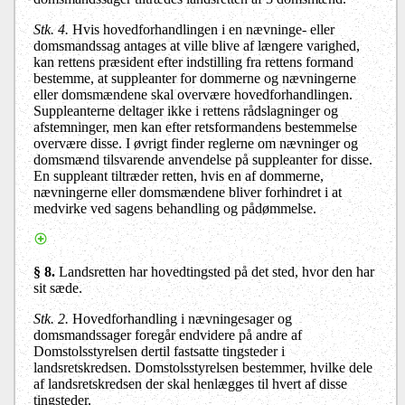
Stk. 4.
Hvis hovedforhandlingen i en nævninge- eller
domsmandssag antages at ville blive af længere varighed,
kan rettens præsident efter indstilling fra rettens formand
bestemme, at suppleanter for dommerne og nævningerne
eller domsmændene skal overvære hovedforhandlingen.
Suppleanterne deltager ikke i rettens rådslagninger og
afstemninger, men kan efter retsformandens bestemmelse
overvære disse. I øvrigt finder reglerne om nævninger og
domsmænd tilsvarende anvendelse på suppleanter for disse.
En suppleant tiltræder retten, hvis en af dommerne,
nævningerne eller domsmændene bliver forhindret i at
medvirke ved sagens behandling og pådømmelse.
§ 8.
Landsretten har hovedtingsted på det sted, hvor den har
sit sæde.
Stk. 2.
Hovedforhandling i nævningesager og
domsmandssager foregår endvidere på andre af
Domstolsstyrelsen dertil fastsatte tingsteder i
landsretskredsen. Domstolsstyrelsen bestemmer, hvilke dele
af landsretskredsen der skal henlægges til hvert af disse
tingsteder.