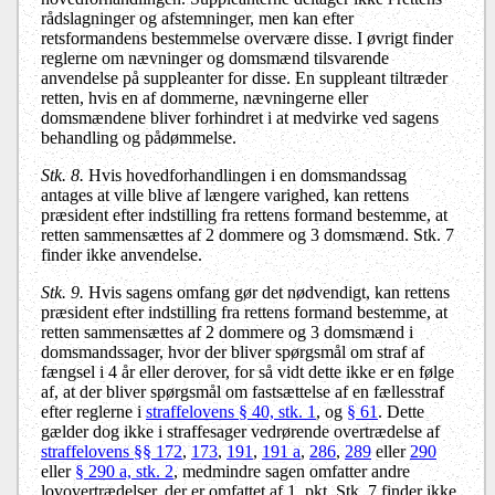
rådslagninger og afstemninger, men kan efter
retsformandens bestemmelse overvære disse. I øvrigt finder
reglerne om nævninger og domsmænd tilsvarende
anvendelse på suppleanter for disse. En suppleant tiltræder
retten, hvis en af dommerne, nævningerne eller
domsmændene bliver forhindret i at medvirke ved sagens
behandling og pådømmelse.
Stk. 8.
Hvis hovedforhandlingen i en domsmandssag
antages at ville blive af længere varighed, kan rettens
præsident efter indstilling fra rettens formand bestemme, at
retten sammensættes af 2 dommere og 3 domsmænd. Stk. 7
finder ikke anvendelse.
Stk. 9.
Hvis sagens omfang gør det nødvendigt, kan rettens
præsident efter indstilling fra rettens formand bestemme, at
retten sammensættes af 2 dommere og 3 domsmænd i
domsmandssager, hvor der bliver spørgsmål om straf af
fængsel i 4 år eller derover, for så vidt dette ikke er en følge
af, at der bliver spørgsmål om fastsættelse af en fællesstraf
efter reglerne i
straffelovens § 40, stk. 1
, og
§ 61
. Dette
gælder dog ikke i straffesager vedrørende overtrædelse af
straffelovens §§ 172
,
173
,
191
,
191 a
,
286
,
289
eller
290
eller
§ 290 a, stk. 2
, medmindre sagen omfatter andre
lovovertrædelser, der er omfattet af 1. pkt. Stk. 7 finder ikke