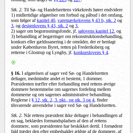
Stk. 2.
Til Sø- og Handelsrettens virkekreds hører endvidere
1)
midlertidige afgørelser om forbud og påbud i det omfang,
som følger af
kapitel 40
,
varemærkelovens § 43 b, stk. 2
og
3
, og
designlovens § 43, stk. 2
og
3
,
2) sager om begrænsningsfonde, jf.
sølovens kapitel 12
, og
3) behandling af begæringer om rekonstruktionsbehandling,
konkurs eller gældssanering i de områder, der er henlagt
under Københavns Byret, retten på Frederiksberg og
retterne i Glostrup og Lyngby, jf.
konkurslovens § 4
.
§ 16.
I afgørelsen af sager ved Sø- og Handelsretten
deltager, medmindre andet er bestemt, 1 dommer.
Præsidenten træffer efter forhandling med rettens øvrige
dommere bestemmelse om sagernes fordeling mellem
dommerne og om sagernes administrative behandling.
Reglerne i
§ 12, stk. 2, 3. pkt., og stk. 3 og 4
, finder
tilsvarende anvendelse i sager ved Sø- og Handelsretten.
Stk. 2.
Når rettens præsident ikke deltager i behandlingen af
en sag, beklædes formandspladsen af den af rettens
dommere, som præsidenten har beskikket dertil. I fornødent
fald træder den efter embedsalder ældste af de dommere, af