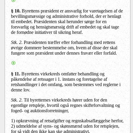
§ 10.
Byrettens præsident er ansvarlig for varetagelsen af de
bevillingsmæssige og administrative forhold, der er henlagt
til embedet. Præsidenten skal herunder sørge for en
forsvarlig og hensigtsmæssig drift af embedet og skal tage
de fornødne initiativer til sikring heraf.
Stk. 2.
Præsidenten træffer efter forhandling med rettens
øvrige dommere bestemmelse om, hvem af disse der skal
fungere som præsident under dennes fravær eller forfald.
§ 11.
Byrettens virkekreds omfatter behandling og
påkendelse af retssager i 1. instans og foretagelse af
retshandlinger i det omfang, som bestemmes ved reglerne i
denne lov.
Stk. 2.
Til byretternes virkekreds hører uden for den
egentlige retspleje, hvortil også regnes skifteforvaltning og
foged- og auktionsforretninger,
1) opkrævning af retsafgifter og regnskabsaflæggelse herfor,
2) udmeldelse af syns- og skønsmænd uden for retsplejen,
for så vidt den ikke kan ske administrativt,