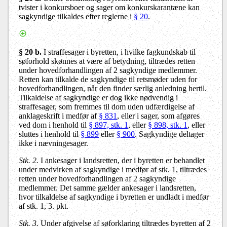
tvister i konkursboer og sager om konkurskarantæne kan
sagkyndige tilkaldes efter reglerne i
§ 20
.
§ 20 b.
I straffesager i byretten, i hvilke fagkundskab til
søforhold skønnes at være af betydning, tiltrædes retten
under hovedforhandlingen af 2 sagkyndige medlemmer.
Retten kan tilkalde de sagkyndige til retsmøder uden for
hovedforhandlingen, når den finder særlig anledning hertil.
Tilkaldelse af sagkyndige er dog ikke nødvendig i
straffesager, som fremmes til dom uden udfærdigelse af
anklageskrift i medfør af
§ 831
, eller i sager, som afgøres
ved dom i henhold til
§ 897, stk. 1
, eller
§ 898, stk. 1
, eller
sluttes i henhold til
§ 899
eller
§ 900
. Sagkyndige deltager
ikke i nævningesager.
Stk. 2.
I ankesager i landsretten, der i byretten er behandlet
under medvirken af sagkyndige i medfør af stk. 1, tiltrædes
retten under hovedforhandlingen af 2 sagkyndige
medlemmer. Det samme gælder ankesager i landsretten,
hvor tilkaldelse af sagkyndige i byretten er undladt i medfør
af stk. 1, 3. pkt.
Stk. 3.
Under afgivelse af søforklaring tiltrædes byretten af 2