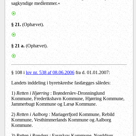
sagkyndige medlemmer.«
§ 21
.
(
Ophævet).
§ 21 a
.
(Ophævet).
§ 108 i
lov nr. 538 af 08.06.2006
fra d. 01.01.2007:
Landets inddeling i byretskredse fastlægges således:
1)
Retten i Hjørring
: Brønderslev-Dronninglund
Kommune, Frederikshavn Kommune, Hjørring Kommune,
Jammerbugt Kommune og Læsø Kommune.
2)
Retten i Aalborg
: Mariagerfjord Kommune, Rebild
Kommune, Vesthimmerlands Kommune og Aalborg
Kommune.
3)
Retten i Randers
: Favrskov Kommune, Norddjurs