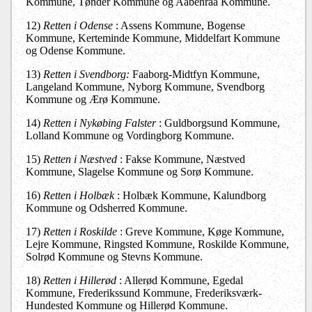
Kommune, Tønder Kommune og Aabenraa Kommune.
12)
Retten i Odense
: Assens Kommune, Bogense
Kommune, Kerteminde Kommune, Middelfart Kommune
og Odense Kommune.
13)
Retten i Svendborg:
Faaborg-Midtfyn Kommune,
Langeland Kommune, Nyborg Kommune, Svendborg
Kommune og Ærø Kommune.
14)
Retten i Nykøbing Falster
: Guldborgsund Kommune,
Lolland Kommune og Vordingborg Kommune.
15)
Retten i Næstved
: Fakse Kommune, Næstved
Kommune, Slagelse Kommune og Sorø Kommune.
16)
Retten i Holbæk
: Holbæk Kommune, Kalundborg
Kommune og Odsherred Kommune.
17)
Retten i Roskilde
: Greve Kommune, Køge Kommune,
Lejre Kommune, Ringsted Kommune, Roskilde Kommune,
Solrød Kommune og Stevns Kommune.
18)
Retten i Hillerød
: Allerød Kommune, Egedal
Kommune, Frederikssund Kommune, Frederiksværk-
Hundested Kommune og Hillerød Kommune.