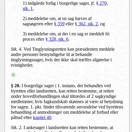
1) indgåede forlig i borgerlige sager, jf.
§ 270,
stk. 1
,
2) meddelelse om, at en sag hæves af
sagsøgeren efter
§ 359
eller
§ 362, stk. 2
, og
3) meddelelse om, at der i en sag er meddelt fri
proces efter
§ 328, stk. 6
.
Stk. 4.
Ved Tinglysningsretten kan præsidenten meddele
andre personer bemyndigelse til at behandle
tinglysningssager, hvis der ikke skal træffes afgørelse i
tvistigheder.
§ 20.
I borgerlige sager i 1. instans, der behandles ved
byretten eller landsretten, kan retten bestemme, at retten
under hovedforhandlingen skal tiltrædes af 2 sagkyndige
medlemmer, hvis fagkundskab skønnes at være af betydning
for sagen.
1. pkt. finder tilsvarende anvendelse ved byrettens
behandling af anmodninger om meddelelse af forbud eller
påbud efter
kapitel 40
.
Stk. 2.
I ankesager i landsretten kan retten bestemme, at