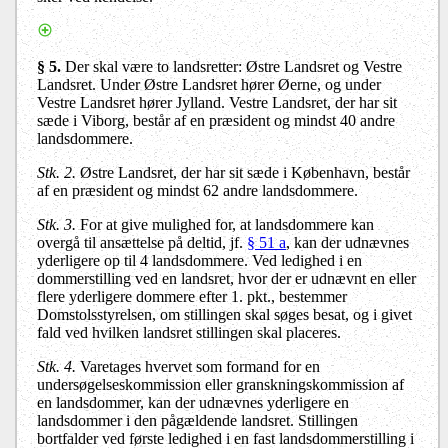
§ 5.
Der skal være to landsretter: Østre Landsret og Vestre
Landsret. Under Østre Landsret hører Øerne, og under
Vestre Landsret hører Jylland. Vestre Landsret, der har sit
sæde i Viborg, består af en præsident og mindst 40 andre
landsdommere.
Stk. 2.
Østre Landsret, der har sit sæde i København, består
af en præsident og
mindst
62 andre landsdommere.
Stk. 3.
For at give mulighed for, at landsdommere kan
overgå til ansættelse på deltid, jf.
§ 51 a
, kan der udnævnes
yderligere op til 4 landsdommere. Ved ledighed i en
dommerstilling ved en landsret, hvor der er udnævnt en eller
flere yderligere dommere efter 1. pkt., bestemmer
Domstolsstyrelsen, om stillingen skal søges besat, og i givet
fald ved hvilken landsret stillingen skal placeres.
Stk. 4.
Varetages hvervet som formand for en
undersøgelseskommission eller granskningskommission af
en landsdommer, kan der udnævnes yderligere en
landsdommer i den pågældende landsret. Stillingen
bortfalder ved første ledighed i en fast landsdommerstilling i