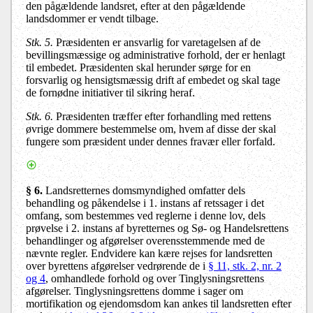
den pågældende landsret, efter at den pågældende
landsdommer er vendt tilbage.
Stk. 5.
Præsidenten er ansvarlig for varetagelsen af de
bevillingsmæssige og administrative forhold, der er henlagt
til embedet. Præsidenten skal herunder sørge for en
forsvarlig og hensigtsmæssig drift af embedet og skal tage
de fornødne initiativer til sikring heraf.
Stk. 6.
Præsidenten træffer efter forhandling med rettens
øvrige dommere bestemmelse om, hvem af disse der skal
fungere som præsident under dennes fravær eller forfald.
§ 6.
Landsretternes domsmyndighed omfatter dels
behandling og påkendelse i 1. instans af retssager i det
omfang, som bestemmes ved reglerne i denne lov, dels
prøvelse i 2. instans af byretternes
og Sø- og Handelsrettens
behandlinger og afgørelser overensstemmende med de
nævnte regler. Endvidere kan kære rejses for landsretten
over byrettens afgørelser vedrørende de i
§ 11, stk. 2, nr. 2
og 4
, omhandlede forhold og over Tinglysningsrettens
afgørelser. Tinglysningsrettens domme i sager om
mortifikation og ejendomsdom kan ankes til landsretten efter