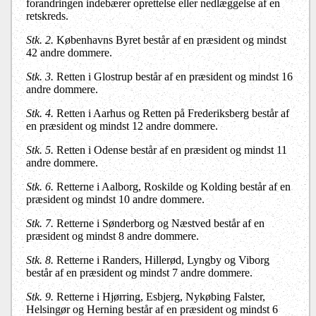
forandringen indebærer oprettelse eller nedlæggelse af en
retskreds.
Stk. 2.
Københavns Byret består af en præsident og mindst
42 andre dommere.
Stk. 3.
Retten i Glostrup består af en præsident og mindst 16
andre dommere.
Stk. 4.
Retten i Aarhus og Retten på Frederiksberg består af
en præsident og mindst 12 andre dommere.
Stk. 5.
Retten i Odense består af en præsident og mindst 11
andre dommere.
Stk. 6.
Retterne i Aalborg, Roskilde og Kolding består af en
præsident og mindst 10 andre dommere.
Stk. 7.
Retterne i Sønderborg og Næstved består af en
præsident og mindst 8 andre dommere.
Stk. 8.
Retterne i Randers, Hillerød, Lyngby og Viborg
består af en præsident og mindst 7 andre dommere.
Stk. 9.
Retterne i Hjørring, Esbjerg, Nykøbing Falster,
Helsingør og Herning består af en præsident og mindst 6