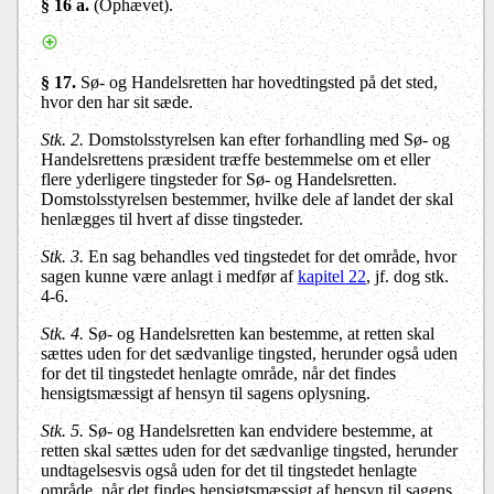
§ 16 a
.
(
Ophævet).
§ 17.
Sø- og Handelsretten har hovedtingsted på det sted,
hvor den har sit sæde.
Stk. 2.
Domstolsstyrelsen kan efter forhandling med Sø- og
Handelsrettens præsident træffe bestemmelse om et eller
flere yderligere tingsteder for Sø- og Handelsretten.
Domstolsstyrelsen bestemmer, hvilke dele af landet der skal
henlægges til hvert af disse tingsteder.
Stk. 3.
En sag behandles ved tingstedet for det område, hvor
sagen kunne være anlagt i medfør af
kapitel 22
, jf. dog stk.
4-6.
Stk. 4.
Sø- og Handelsretten kan bestemme, at retten skal
sættes uden for det sædvanlige tingsted, herunder også uden
for det til tingstedet henlagte område, når det findes
hensigtsmæssigt af hensyn til sagens oplysning.
Stk. 5.
Sø- og Handelsretten kan endvidere bestemme, at
retten skal sættes uden for det sædvanlige tingsted, herunder
undtagelsesvis også uden for det til tingstedet henlagte
område, når det findes hensigtsmæssigt af hensyn til sagens