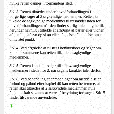
hvilke retten dannes, i formandens sted.
Stk. 3.
Retten tiltrædes under hovedforhandlingen i
borgerlige sager af 2 sagkyndige medlemmer. Retten kan
tilkalde de sagkyndige medlemmer til retsmøder uden for
hovedforhandlingen, når den finder særlig anledning hertil,
herunder navnlig i tilfælde af afhøring af parter eller vidner,
afhjemling af syn og skøn eller afsigelse af kendelse om et
omtvistet punkt.
Stk. 4.
Ved afgørelse af tvister i konkursboer
og sager om
konkurskarantæne
kan retten tilkalde 2 sagkyndige
medlemmer.
Stk. 5.
Retten kan i alle sager tilkalde 4 sagkyndige
medlemmer i stedet for 2, når sagens karakter taler derfor.
Stk. 6.
Ved behandling af anmodninger om meddelelse af
forbud og påbud efter kapitel 40 kan retten bestemme, at
retten skal tiltrædes af 2 sagkyndige medlemmer, hvis
fagkundskab skønnes at være af betydning for sagen. Stk. 5
finder tilsvarende anvendelse.