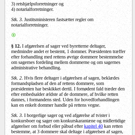
3) retshjælpsforretninger og
4) notarialforretninger.
Stk. 3.
Justitsministeren fastsætter regler om
notarialforretninger.
§ 12.
I afgørelsen af sager ved byretterne deltager,
medmindre andet er bestemt, 1 dommer. Præsidenten træffer
efter forhandling med rettens øvrige dommere bestemmelse
om sagernes fordeling mellem dommerne og om sagernes
administrative behandling.
Stk. 2.
Hvis flere deltager i afgørelsen af sagen, beklædes
formandspladsen af den af rettens dommere, som
præsidenten har beskikket dertil. I fornødent fald træder den
efter embedsalder ældste af de dommere, af hvilke retten
dannes, i formandens sted. Uden for hovedforhandlingen
kan en enkelt dommer handle på rettens vegne.
Stk. 3.
I borgerlige sager
og ved afgørelse af tvister i
konkursboer og sager om konkurskarantæne og midlertidige
afgørelser om forbud eller påbud efter
kapitel 40
kan retten
bestemme, at 3 dommere skal deltage i afgørelsen af sagen,