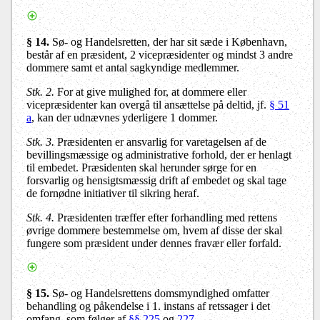
§ 14
.
Sø- og Handelsretten, der har sit sæde i København,
består af en præsident, 2 vicepræsidenter og mindst 3 andre
dommere samt et antal sagkyndige medlemmer.
Stk. 2.
For at give mulighed for, at dommere eller
vicepræsidenter kan overgå til ansættelse på deltid, jf.
§ 51
a
, kan der udnævnes yderligere 1 dommer.
Stk. 3.
Præsidenten er ansvarlig for varetagelsen af de
bevillingsmæssige og administrative forhold, der er henlagt
til embedet. Præsidenten skal herunder sørge for en
forsvarlig og hensigtsmæssig drift af embedet og skal tage
de fornødne initiativer til sikring heraf.
Stk. 4.
Præsidenten træffer efter forhandling med rettens
øvrige dommere bestemmelse om, hvem af disse der skal
fungere som præsident under dennes fravær eller forfald.
§ 15
.
Sø- og Handelsrettens domsmyndighed omfatter
behandling og påkendelse i 1. instans af retssager i det
omfang, som følger af
§§ 225
og
227
.