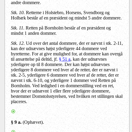
andre dommere.
Stk. 10.
Retterne i Holstebro, Horsens, Svendborg og
Holbæk består af en præsident og mindst 5 andre dommere.
Stk. 11.
Retten på Bornholm består af en præsident og
mindst 1 anden dommer.
Stk. 12.
Ud over det antal dommere, der er nævnt i stk. 2-11,
kan der udnævnes højst yderligere 44 dommere ved
byretterne. For at give mulighed for, at dommere kan overgå
til ansættelse på deltid, jf.
§ 51 a
, kan der udnævnes
yderligere op til 8 dommere. Der kan højst udnævnes
yderligere 8 dommere ved hver af de retter, der er nævnt i
stk. 2-5, yderligere 6 dommere ved hver af de retter, der er
nævnt i stk. 6-10, og yderligere 1 dommer ved Retten på
Bornholm. Ved ledighed i en dommerstilling ved en ret,
hvor der er udnævnt 1 eller flere yderligere dommere,
bestemmer Domstolsstyrelsen, ved hvilken ret stillingen skal
placeres.
§ 9 a.
(Ophævet).