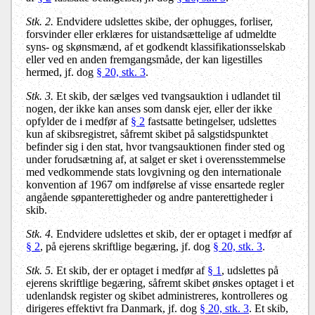
Stk. 2.
Endvidere udslettes skibe, der ophugges, forliser,
forsvinder eller erklæres for uistandsættelige af udmeldte
syns- og skønsmænd, af et godkendt klassifikationsselskab
eller ved en anden fremgangsmåde, der kan ligestilles
hermed, jf. dog
§ 20, stk. 3
.
Stk. 3.
Et skib, der sælges ved tvangsauktion i udlandet til
nogen, der ikke kan anses som dansk ejer, eller der ikke
opfylder de i medfør af
§ 2
fastsatte betingelser, udslettes
kun af skibsregistret, såfremt skibet på salgstidspunktet
befinder sig i den stat, hvor tvangsauktionen finder sted og
under forudsætning af, at salget er sket i overensstemmelse
med vedkommende stats lovgivning og den internationale
konvention af 1967 om indførelse af visse ensartede regler
angående søpanterettigheder og andre panterettigheder i
skib.
Stk. 4.
Endvidere udslettes et skib, der er optaget i medfør af
§ 2
, på ejerens skriftlige begæring, jf. dog
§ 20, stk. 3
.
Stk. 5.
Et skib, der er optaget i medfør af
§ 1
, udslettes på
ejerens skriftlige begæring, såfremt skibet ønskes optaget i et
udenlandsk register og skibet administreres, kontrolleres og
dirigeres effektivt fra Danmark, jf. dog
§ 20, stk. 3
. Et skib,