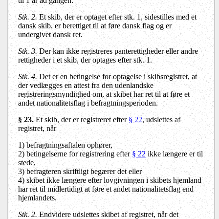
til 1 år ad gangen.
Stk. 2.
Et skib, der er optaget efter stk. 1, sidestilles med et
dansk skib, er berettiget til at føre dansk flag og er
undergivet dansk ret.
Stk. 3.
Der kan ikke registreres panterettigheder eller andre
rettigheder i et skib, der optages efter stk. 1.
Stk. 4.
Det er en betingelse for optagelse i skibsregistret, at
der vedlægges en attest fra den udenlandske
registreringsmyndighed om, at skibet har ret til at føre et
andet nationalitetsflag i befragtningsperioden.
§ 23.
Et skib, der er registreret efter
§ 22
, udslettes af
registret, når
1) befragtningsaftalen ophører,
2) betingelserne for registrering efter
§ 22
ikke længere er til
stede,
3) befragteren skriftligt begærer det eller
4) skibet ikke længere efter lovgivningen i skibets hjemland
har ret til midlertidigt at føre et andet nationalitetsflag end
hjemlandets.
Stk. 2.
Endvidere udslettes skibet af registret, når det