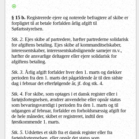
§ 15 b.
Registrerede ejere og noterede befragtere af skibe er
forpligtet til at betale forfalden årlig afgift til
Søfartsstyrelsen.
Stk. 2.
Ejes skibe af partredere, hæfter partrederne solidarisk
for afgiftens betaling. Ejes skibe af kommanditselskaber,
interessentskaber, interessentskabslignende samejer m.v.,
hæfter de ansvarlige deltagere eller ejere solidarisk for
afgiftens betaling.
Stk. 3.
Årlig afgift forfalder hver den 1. marts og dækker
perioden fra den 1. marts det pågældende år til den sidste
dag i februar det efterfølgende år, jf. dog stk. 4.
Stk. 4.
For skibe, som optages i et dansk register eller i
fartøjsfortegnelsen, ændrer anvendelse eller opnår status
som bevaringsværdigt i perioden fra den 1. marts og til
udgangen af februar, forfalder en forholdsmæssig afgift for
de hele måneder, skibet er registreret, indtil den
førstkommende 1. marts.
Stk. 5.
Udslettes et skib fra et dansk register eller fra
fartøjsfortegnelsen, eller opnår det status som