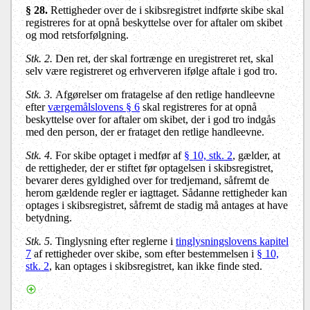
§ 28.
Rettigheder over de i skibsregistret indførte skibe skal
registreres for at opnå beskyttelse over for aftaler om skibet
og mod retsforfølgning.
Stk. 2.
Den ret, der skal fortrænge en uregistreret ret, skal
selv være registreret og erhververen ifølge aftale i god tro.
Stk. 3.
Afgørelser om fratagelse af den retlige handleevne
efter
værgemålslovens § 6
skal registreres for at opnå
beskyttelse over for aftaler om skibet, der i god tro indgås
med den person, der er frataget den retlige handleevne.
Stk. 4.
For skibe optaget i medfør af
§ 10, stk. 2
, gælder, at
de rettigheder, der er stiftet før optagelsen i skibsregistret,
bevarer deres gyldighed over for tredjemand, såfremt de
herom gældende regler er iagttaget. Sådanne rettigheder kan
optages i skibsregistret, såfremt de stadig må antages at have
betydning.
Stk. 5.
Tinglysning efter reglerne i
tinglysningslovens kapitel
7
af rettigheder over skibe, som efter bestemmelsen i
§ 10,
stk. 2
, kan optages i skibsregistret, kan ikke finde sted.