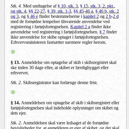
Stk. 4.
Med undtagelse af
§ 10, stk. 3
,
§ 15, stk. 3, 2. pkt.,
og stk. 4
,
§§ 22
-
27
,
§ 39, stk. 1-3
,
§§ 45
-
46 a
,
§ 46 b, stk. 2
og 3
, og
§ 46 e
finder bestemmelserne i
kapitel 2
og
2 b
-
2 d
med de fornødne lempelser tilsvarende anvendelse ved
registrering i fartøjsfortegnelsen.
Kapitel 2 a
finder ikke
anvendelse ved registrering i fartøjsfortegnelsen.
§ 7
finder
ikke anvendelse for skibe optaget i fartøjsfortegnelsen.
Erhvervsministeren fastsætter nærmere regler herom.
§ 13.
Anmeldelse om optagelse af skib i skibsregistret skal
ske inden 30 dage efter, at skibet er færdigbygget eller
erhvervet.
Stk. 2.
Skibsregistrator kan forlænge denne frist.
§ 14.
Anmeldelsen om optagelse af skib i skibsregistret eller
fartøjsfortegnelsen skal indeholde oplysninger om skibet og
dets ejer.
Stk. 2.
Anmeldelsen skal være ledsaget af de fornødne
bevisligheder for, at anmelderen er ejer af skibet, og det skal,