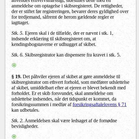
anvendes erhvervsmæssigt, sidestilles dette med en
anmeldelse om optagelse i skibsregisteret. De rettigheder,
der er stiftet før registreringen, bevarer deres gyldighed over
for tredjemand, såfremt de herom gældende regler er
iagttaget.
Stk. 5.
Ejeren skal i de tilfælde, der er nævnt i stk. 1,
indsende erklæring til skibsregisteret om, at
kendingsbogstaverne er udhugget af skibet.
Stk. 6.
Skibsregistrator kan dispensere fra kravet i stk. 5.
§ 19.
Det påhviler ejeren af skibet at gøre anmeldelse til
skibsregistrator om ethvert forhold, som medfører udslettelse
af skibet, umiddelbart efter at ejeren er blevet bekendt med
forholdet. Er et skib forsvundet, skal anmeldelse om
udslettelse indsendes, når det tidspunkt er kommet, da
forsikringssummen i medfør af
forsikringsaftalelovens § 71
kan udbetales.
Stk. 2.
Anmeldelsen skal være ledsaget af de fornødne
bevisligheder.