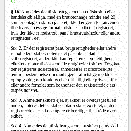
§ 18.
Anmeldes det til skibsregisteret, at et fiskeskib eller
handelsskib el.lign. med en bruttotonnage mindre end 20,
som er optaget i skibsregisteret, ikke længere skal anvendes
til erhvervsmæssige formål, udslettes skibet af registeret,
hvis der ikke er registreret pant, brugsrettigheder eller andre
rettigheder i det.
Stk. 2.
Er der registreret pant, brugsrettigheder eller andre
rettigheder i skibet, noteres det på skibets blad i
skibsregisteret, at der ikke kan registreres nye rettigheder
eller ændringer til eksisterende rettigheder i skibet. Dog kan
der registreres udslettelser, anmeldelser af kreditorskifte,
ændret bestemmelse om modtageren af retslige meddelelser
og oplysning om konkurs eller offentligt eller privat skifte
eller andre forhold, som begrænser den registrerede ejers
dispositionsret.
Stk. 3.
Anmelder skibets ejer, at skibet er overdraget til en
anden, noteres det på skibets blad i skibsregisteret, at den
registrerede ejer ikke længere er berettiget til at råde over
skibet.
Stk. 4.
Anmeldes det til skibsregisteret, at skibet på ny skal