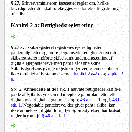
§ 27.
Erhvervsministeren fastsætter regler om, hvilke
bevisligheder der skal forelægges ved bareboatregistrering
af skibe.
Kapitel 2 a
: Rettighedsregistrering
§ 27 a.
I skibsregisteret registreres ejerrettigheder,
panterettigheder og andre begrænsede rettigheder over de i
skibsregisteret indførte skibe samt underpantsætning af
digitale ejerpantebreve med pant i sådanne skibe.
Søfartsstyrelsens øvrige registreringer vedrørende skibe er
ikke omfattet af bestemmelserne i
kapitel 2 a
-
2 c
og
kapitel 2
e
.
Stk. 2.
Anmeldelse af de i stk. 1 nævnte rettigheder kan ske
på de af Søfartsstyrelsen udarbejdede papirblanketter eller
digitalt med digital signatur, jf. dog
§ 46 a, stk. 1
, og
§ 46 b,
stk. 1
. Negotiable pantebreve, der giver pant i skibe, kan
ikke anmeldes i digital form, før Søfartsstyrelsen har fastsat
regler herom, jf.
§ 46 a, stk. 1
.