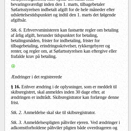
bevaringsværdigt inden den 1. marts, tilbagebetaler
Søfartsstyrelsen indbetalt afgift for de hele måneder efter
udslettelsestidspunktet og indtil den 1. marts det følgende
afgiftsår.
Stk. 6.
Erhvervsministeren kan fastsætte regler om betaling
af årlig afgift, herunder tidspunktet for betaling,
betalingsmåden, frister for indbetaling, frister for
tilbagebetaling, erindringsskrivelser, rykkergebyrer og
renter, og regler om, at Søfartsstyrelsen kan eftergive eller
frafalde krav på betaling.
Ændringer i det registrerede
§ 16.
Enhver ændring i de oplysninger, som er meddelt til
skibsregistret, skal anmeldes inden 30 dage efter, at
ændringen er indtrådt. Skibsregistrator kan forlænge denne
frist.
Stk. 2.
Anmeldelse skal ske til skibsregistrator.
Stk. 3.
Anmeldelsespligten påhviler ejeren. Ved ændringer i
adkomstforholdene påhviler pligten både overdrageren og