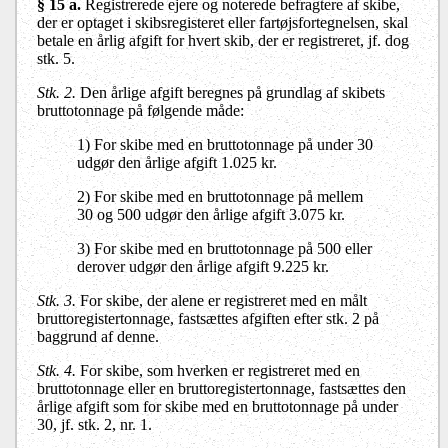
§ 15 a.
Registrerede ejere og noterede befragtere af skibe,
der er optaget i skibsregisteret eller fartøjsfortegnelsen, skal
betale en årlig afgift for hvert skib, der er registreret, jf. dog
stk. 5.
Stk. 2.
Den årlige afgift beregnes på grundlag af skibets
bruttotonnage på følgende måde:
1) For skibe med en bruttotonnage på under 30
udgør den årlige afgift 1.025 kr.
2) For skibe med en bruttotonnage på mellem
30 og 500 udgør den årlige afgift 3.075 kr.
3) For skibe med en bruttotonnage på 500 eller
derover udgør den årlige afgift 9.225 kr.
Stk. 3.
For skibe, der alene er registreret med en målt
bruttoregistertonnage, fastsættes afgiften efter stk. 2 på
baggrund af denne.
Stk. 4.
For skibe, som hverken er registreret med en
bruttotonnage eller en bruttoregistertonnage, fastsættes den
årlige afgift som for skibe med en bruttotonnage på under
30, jf. stk. 2, nr. 1.