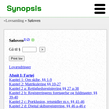
Synopsis
»Lovsamling
» Søloven
1)
2)
Søloven
Gå til §
>
Lovændringer
Afsnit I: Fartøj
Kapitel 1: Om skibe, §§ 1-9
Kapitel 2: Matrikulering §§ 10-27
Kapitel 2 a: Rettighedsregistrering §§ 27 a-38
Kapitel 2 b: Registreringens foretagelse og fuldmagter, §§
39-40
Kapitel 2 c: Præklusion, retsmidler m.v. §§ 41-46
Kapitel 2 d: Digital skibsregistrering, §§ 46 a-46 e