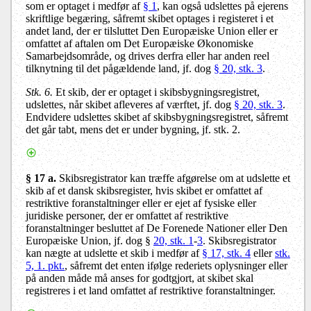
som er optaget i medfør af
§ 1
, kan også udslettes på ejerens
skriftlige begæring, såfremt skibet optages i registeret i et
andet land, der er tilsluttet Den Europæiske Union eller er
omfattet af aftalen om Det Europæiske Økonomiske
Samarbejdsområde, og drives derfra eller har anden reel
tilknytning til det pågældende land, jf. dog
§ 20, stk. 3
.
Stk. 6.
Et skib, der er optaget i skibsbygningsregistret,
udslettes, når skibet afleveres af værftet, jf. dog
§ 20, stk. 3
.
Endvidere udslettes skibet af skibsbygningsregistret, såfremt
det går tabt, mens det er under bygning, jf. stk. 2.
§ 17 a.
Skibsregistrator kan træffe afgørelse om at udslette et
skib af et dansk skibsregister, hvis skibet er omfattet af
restriktive foranstaltninger eller er ejet af fysiske eller
juridiske personer, der er omfattet af restriktive
foranstaltninger besluttet af De Forenede Nationer eller Den
Europæiske Union, jf. dog §
20, stk. 1
-
3
. Skibsregistrator
kan nægte at udslette et skib i medfør af
§ 17, stk. 4
eller
stk.
5, 1. pkt.
, såfremt det enten ifølge rederiets oplysninger eller
på anden måde må anses for godtgjort, at skibet skal
registreres i et land omfattet af restriktive foranstaltninger.