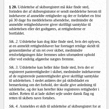
§ 20.
Udslettelse af skibsregistret må ikke finde sted,
forinden der af skibsregistrator er sendt meddelelse herom til
indehavere af anmeldte rettigheder og der er forløbet en frist
på 30 dage fra meddelelsens afsendelse, medmindre de
anmeldte rettighedshavere giver skriftligt samtykke til
udslettelsen eller det godtgøres, at rettighederne er
bortfaldet.
Stk. 2.
Udslettelse kan dog ikke finde sted, hvis det oplyses,
at en anmeldt rettighedshaver har foretaget retslige skridt til
gennemførelse af sin ret over skibet, medmindre
retsforfølgningen ikke fremmes uden ufornødent ophold
eller ved endelig afgørelse nægtes fremme.
Stk. 3.
Udslettelse kan heller ikke finde sted, hvis der er
registreret panterettigheder i skibet, medmindre indehaverne
af de registrerede panterettigheder giver skriftligt samtykke
til udslettelsen. I stedet anføres der på skibsbladet en
bemærkning om det forhold, der skulle give anledning til
udslettelse, og der kan herefter ikke registreres rettigheder i
skibet. Retten til at lade skibet sejle under dansk flag og
retten til skibets navn fortabes.
Stk. 4.
Anmeldes et skib til udslettelse af skibsregistret for at