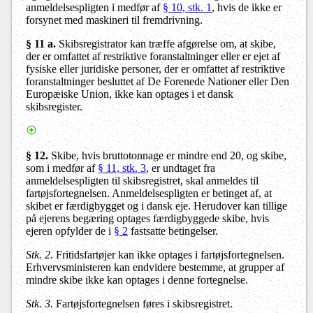
anmeldelsespligten i medfør af
§ 10, stk. 1
, hvis de ikke er
forsynet med maskineri til fremdrivning.
§ 11 a.
Skibsregistrator kan træffe afgørelse om, at skibe,
der er omfattet af restriktive foranstaltninger eller er ejet af
fysiske eller juridiske personer, der er omfattet af restriktive
foranstaltninger besluttet af De Forenede Nationer eller Den
Europæiske Union, ikke kan optages i et dansk
skibsregister.
§ 12.
Skibe, hvis bruttotonnage er mindre end 20, og skibe,
som i medfør af
§ 11, stk. 3
, er undtaget fra
anmeldelsespligten til skibsregistret, skal anmeldes til
fartøjsfortegnelsen. Anmeldelsespligten er betinget af, at
skibet er færdigbygget og i dansk eje. Herudover kan tillige
på ejerens begæring optages færdigbyggede skibe, hvis
ejeren opfylder de i
§ 2
fastsatte betingelser.
Stk. 2.
Fritidsfartøjer kan ikke optages i fartøjsfortegnelsen.
Erhvervsministeren kan endvidere bestemme, at grupper af
mindre skibe ikke kan optages i denne fortegnelse.
Stk. 3.
Fartøjsfortegnelsen føres i skibsregistret.