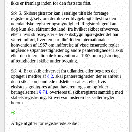
ikke er fremlagt inden for den fastsatte frist.
Stk. 3.
Skibsregistrator kan i særlige tilfælde foretage
registrering, selv om der ikke er tilvejebragt attest fra den
udenlandske registreringsmyndighed. Registreringen kan
dog kun ske, såfremt det land, fra hvilket skibet erhverves,
eller i hvis skibsregister eller skibsbygningsregister det har
været indført, hverken har tiltrådt den internationale
konvention af 1967 om indførelse af visse ensartede regler
angående søpanterettigheder og andre panterettigheder i skib
eller den internationale konvention af 1967 om registrering
af rettigheder i skibe under bygning.
Stk. 4.
Er et skib erhvervet fra udlandet, eller begæres det
optaget i medfør af
§ 2
, skal panterettigheder, der er anført i
den i stk. 1 omhandlede udslettelsesattest, eller hvis
eksistens godtgøres af panthaveren, og som opfylder
betingelserne i
§ 74
, overføres til skibsregistret samtidig med
skibets registrering. Erhvervsministeren fastsætter regler
herom.
Årlige afgifter for registrerede skibe