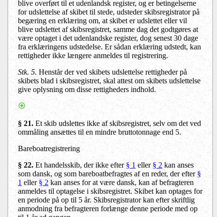
blive overført til et udenlandsk register, og er betingelserne
for udslettelse af skibet til stede, udsteder skibsregistrator på
begæring en erklæring om, at skibet er udslettet eller vil
blive udslettet af skibsregistret, samme dag det godtgøres at
være optaget i det udenlandske register, dog senest 30 dage
fra erklæringens udstedelse. Er sådan erklæring udstedt, kan
rettigheder ikke længere anmeldes til registrering.
Stk. 5.
Henstår der ved skibets udslettelse rettigheder på
skibets blad i skibsregistret, skal attest om skibets udslettelse
give oplysning om disse rettigheders indhold.
§ 21.
Et skib udslettes ikke af skibsregistret, selv om det ved
ommåling ansættes til en mindre bruttotonnage end 5.
Bareboatregistrering
§ 22.
Et handelsskib, der ikke efter
§ 1
eller
§ 2
kan anses
som dansk, og som bareboatbefragtes af en reder, der efter
§
1
eller
§ 2
kan anses for at være dansk, kan af befragteren
anmeldes til optagelse i skibsregistret. Skibet kan optages for
en periode på op til 5 år. Skibsregistrator kan efter skriftlig
anmodning fra befragteren forlænge denne periode med op