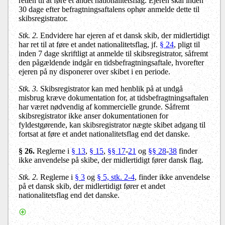
retten til at føre et andet nationalitetsflag. Ejeren skal inden
30 dage efter befragtningsaftalens ophør anmelde dette til
skibsregistrator.
Stk. 2.
Endvidere har ejeren af et dansk skib, der midlertidigt
har ret til at føre et andet nationalitetsflag, jf.
§ 24
, pligt til
inden 7 dage skriftligt at anmelde til skibsregistrator, såfremt
den pågældende indgår en tidsbefragtningsaftale, hvorefter
ejeren på ny disponerer over skibet i en periode.
Stk. 3.
Skibsregistrator kan med henblik på at undgå
misbrug kræve dokumentation for, at tidsbefragtningsaftalen
har været nødvendig af kommercielle grunde. Såfremt
skibsregistrator ikke anser dokumentationen for
fyldestgørende, kan skibsregistrator nægte skibet adgang til
fortsat at føre et andet nationalitetsflag end det danske.
§ 26.
Reglerne i
§ 13
,
§ 15
,
§§ 17
-
21
og
§§ 28
-
38
finder
ikke anvendelse på skibe, der midlertidigt fører dansk flag.
Stk. 2.
Reglerne i
§ 3
og
§ 5, stk. 2-4
, finder ikke anvendelse
på et dansk skib, der midlertidigt fører et andet
nationalitetsflag end det danske.