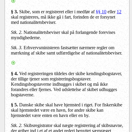
§ 3.
Skibe, som er registreret eller i medfør af
§§ 10
eller
12
skal registreres, må ikke gå i fart, forinden de er forsynet
med nationalitetsbeviser.
Stk. 2.
Nationalitetsbeviser skal på forlangende forevises
myndighederne.
Stk. 3.
Erhvervsministeren fastsætter nærmere regler om
mærkning af skibe samt udfærdigelse af nationalitetsbeviser.
§ 4.
Ved registreringen tildeles der skibe kendingsbogstaver,
der tillige tjener som registreringsbogstaver.
Kendingsbogstaverne indhugges i skibet og må ikke
forandres eller fjernes. Ved udslettelse af skibet udhugges
bogstaverne.
§ 5.
Danske skibe skal have hjemsted i riget. For fiskerskibe
skal hjemstedet være en havn, for andre skibe kan
hjemstedet være enten en havn eller en by.
Stk. 2.
Skibsregistrator skal nægte registrering af skibsnavne,
der griber ind i et af et andet rederi benyttet særpræget