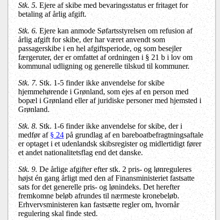
Stk. 5.
Ejere af skibe med bevaringsstatus er fritaget for
betaling af årlig afgift.
Stk. 6.
Ejere kan anmode Søfartsstyrelsen om refusion af
årlig afgift for skibe, der har været anvendt som
passagerskibe i en hel afgiftsperiode, og som besejler
færgeruter, der er omfattet af ordningen i § 21 b i lov om
kommunal udligning og generelle tilskud til kommuner.
Stk. 7.
Stk. 1-5 finder ikke anvendelse for skibe
hjemmehørende i Grønland, som ejes af en person med
bopæl i Grønland eller af juridiske personer med hjemsted i
Grønland.
Stk. 8.
Stk. 1-6 finder ikke anvendelse for skibe, der i
medfør af
§ 24
på grundlag af en bareboatbefragtningsaftale
er optaget i et udenlandsk skibsregister og midlertidigt fører
et andet nationalitetsflag end det danske.
Stk. 9.
De årlige afgifter efter stk. 2 pris- og lønreguleres
højst én gang årligt med den af Finansministeriet fastsatte
sats for det generelle pris- og lønindeks. Det herefter
fremkomne beløb afrundes til nærmeste kronebeløb.
Erhvervsministeren kan fastsætte regler om, hvornår
regulering skal finde sted.