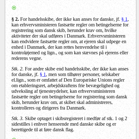
§ 2.
For handelsskibe, der ikke kan anses for danske, jf.
§ 1
,
kan erhvervsministeren fastsætte regler om betingelserne for
registrering som dansk skib, herunder krav om, hvilke
aktiviteter der skal udføres i Danmark. Erhvervsministeren
kan endvidere fastsætte regler om, at ejeren skal udpege en
enhed i Danmark, der kan rettes henvendelse til i
kontroløjemed og lign., og som kan stævnes på ejerens eller
rederens vegne.
Stk. 2.
For andre skibe end handelsskibe, der ikke kan anses
for danske, jf.
§ 1
, men som tilhører personer, selskaber
el.lign., som er omfattet af Den Europæiske Unions regler
om etableringsret, arbejdskraftens frie bevægelighed og
udveksling af tjenesteydelser, kan erhvervsministeren
fastsætte regler om betingelserne for registrering som dansk
skib, herunder krav om, at skibet skal administreres,
kontrolleres og dirigeres fra Danmark.
Stk. 3.
Skibe optaget i skibsregisteret i medfør af stk. 1 og 2
sidestilles i enhver henseende med danske skibe og er
berettigede til at føre dansk flag.