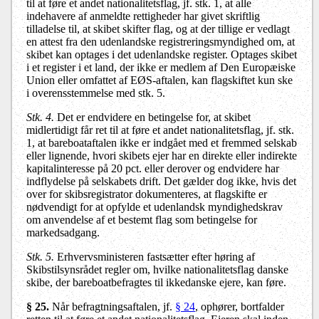
til at føre et andet nationalitetsflag, jf. stk. 1, at alle
indehavere af anmeldte rettigheder har givet skriftlig
tilladelse til, at skibet skifter flag, og at der tillige er vedlagt
en attest fra den udenlandske registreringsmyndighed om, at
skibet kan optages i det udenlandske register. Optages skibet
i et register i et land, der ikke er medlem af Den Europæiske
Union eller omfattet af EØS-aftalen, kan flagskiftet kun ske
i overensstemmelse med stk. 5.
Stk. 4.
Det er endvidere en betingelse for, at skibet
midlertidigt får ret til at føre et andet nationalitetsflag, jf. stk.
1, at bareboataftalen ikke er indgået med et fremmed selskab
eller lignende, hvori skibets ejer har en direkte eller indirekte
kapitalinteresse på 20 pct. eller derover og endvidere har
indflydelse på selskabets drift. Det gælder dog ikke, hvis det
over for skibsregistrator dokumenteres, at flagskifte er
nødvendigt for at opfylde et udenlandsk myndighedskrav
om anvendelse af et bestemt flag som betingelse for
markedsadgang.
Stk. 5.
Erhvervsministeren fastsætter efter høring af
Skibstilsynsrådet regler om, hvilke nationalitetsflag danske
skibe, der bareboatbefragtes til ikkedanske ejere, kan føre.
§ 25.
Når befragtningsaftalen, jf.
§ 24
, ophører, bortfalder