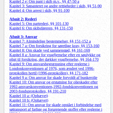
Kapitel 2 e: Om pant i skib m.v., §§ 47-50 a
Kapitel 3: Søpanteret og andre rettigheder i skib, §§ 51-90
Kapitel 4: Om arrest i skib, §§ 91-100
Afsnit 2: Rederi
Kapitel 5: Om partrederi, §§ 101-130
Kapitel 6: Om skibsføreren, §§ 131-150
Afsnit 3: Ansvar
Kapitel 7: Almindelige bestemmelser, §§ 151-152 a
Kapitel 7 a: Om forsikring for søretlige krav, §§ 153-160
Kapitel 8: Om skade ved sammenstød, §§ 161-169
Kapitel 8 a: Ansvar for vragfjernelse efter en søulykke og
pligt til forsikring, der dækker vragfjernelse, §§ 164-170
Kapitel 9: Om ansvarsbegrænsning efter reglerne i
Londonkonventionen af 1976, som ændret ved 1996-
protokollen hertil (1996-protokollen), §§ 171-182
Kapitel 9 a: Om ansvar for skade forvoldt af bunkerolie
Kapitel 10: Om ansvar og erstatning for olieskader efter
1992-ansvarskonventionen,1992-fondskonventionen og
2003-fondsprotokollen, §§ 191-210
Kapitel 10 a: (Ophævet)
Kapitel 10 b: (Ophævet)
Kapitel 11: Om ansvar for skade opstået i forbindelse med
søtransport af farlige og forurenende stoffer efter reglerne i