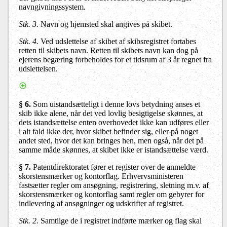
navngivningssystem.
Stk. 3.
Navn og hjemsted skal angives på skibet.
Stk. 4.
Ved udslettelse af skibet af skibsregistret fortabes
retten til skibets navn. Retten til skibets navn kan dog på
ejerens begæring forbeholdes for et tidsrum af 3 år regnet fra
udslettelsen.
§ 6.
Som uistandsætteligt i denne lovs betydning anses et
skib ikke alene, når det ved lovlig besigtigelse skønnes, at
dets istandsættelse enten overhovedet ikke kan udføres eller
i alt fald ikke der, hvor skibet befinder sig, eller på noget
andet sted, hvor det kan bringes hen, men også, når det på
samme måde skønnes, at skibet ikke er istandsættelse værd.
§ 7.
Patentdirektoratet fører et register over de anmeldte
skorstensmærker og kontorflag. Erhvervsministeren
fastsætter regler om ansøgning, registrering, sletning m.v. af
skorstensmærker og kontorflag samt regler om gebyrer for
indlevering af ansøgninger og udskrifter af registret.
Stk. 2.
Samtlige de i registret indførte mærker og flag skal