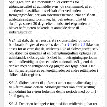
ophugges, forliser, forsvinder eller erklæres for
uistandsætteligt af udmeldte syns- og skønsmænd, af et
anerkendt klassifikationsselskab eller ved anden
fremgangsmåde, der kan sidestilles hermed. Når en sådan
udslettelsesgrund foreligger, har befragteren pligt til
skriftligt, senest 30 dage efter at udslettelsesgrunden er
blevet befragteren bekendt, at anmelde dette til
skibsregistrator.
§ 24.
Et skib, der er registreret i skibsregistret, og som
bareboatbefragtes af en reder, der efter
§ 1
eller
§ 2
ikke kan
anses for at være dansk, udslettes ikke af skibsregistret, selv
om skibet på grundlag af en befragtningsaftale optages i et
udenlandsk skibsregister. Skibet har i befragtningsperioden
ret til midlertidigt at føre et andet nationalitetsflag end det
danske med de rettigheder og pligter, der følge heraf. Der
kan forsat registreres panterettigheder og andre rettigheder i
skibet i skibsregistret.
Stk. 2.
Skibet har ret til at føre et andet nationalitetsflag i op
til 5 år fra anmeldelsen. Skibsregistrator kan efter skriftlig
anmodning fra ejeren forlænge denne periode med op til 1
år ad gangen.
Stk. 3.
Det er en betingelse for, at skibet midlertidigt har ret