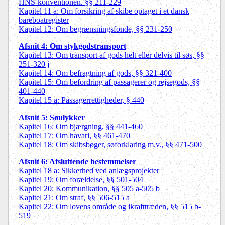
HNS-konventionen. §§ 211-229
Kapitel 11 a: Om forsikring af skibe optaget i et dansk
bareboatregister
Kapitel 12: Om begrænsningsfonde, §§ 231-250
Afsnit 4: Om stykgodstransport
Kapitel 13:
Om transport af gods helt eller delvis til søs, §§
251-320 j
Kapitel 14: Om befragtning af gods, §§ 321-400
Kapitel 15: Om befordring af passagerer og rejsegods, §§
401-440
Kapitel 15 a: Passagerrettigheder, § 440
Afsnit 5: Søulykker
Kapitel 16: Om bjærgning, §§ 441-460
Kapitel 17: Om havari, §§ 461-470
Kapitel 18: Om skibsbøger, søforklaring m.v., §§ 471-500
Afsnit 6: Afsluttende bestemmelser
Kapitel 18 a: Sikkerhed ved anlægsprojekter
Kapitel 19: Om forældelse, §§ 501-504
Kapitel 20: Kommunikation, §§ 505 a-505 b
Kapitel 21: Om straf, §§ 506-515 a
Kapitel 22: Om lovens område og ikrafttræden, §§ 515 b-
519