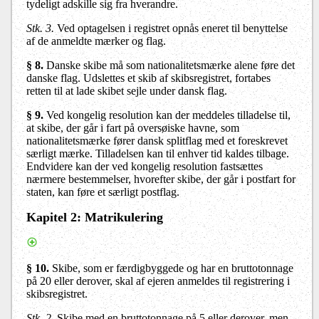
tydeligt adskille sig fra hverandre.
Stk. 3.
Ved optagelsen i registret opnås eneret til benyttelse
af de anmeldte mærker og flag.
§ 8.
Danske skibe må som nationalitetsmærke alene føre det
danske flag. Udslettes et skib af skibsregistret, fortabes
retten til at lade skibet sejle under dansk flag.
§ 9.
Ved kongelig resolution kan der meddeles tilladelse til,
at skibe, der går i fart på oversøiske havne, som
nationalitetsmærke fører dansk splitflag med et foreskrevet
særligt mærke. Tilladelsen kan til enhver tid kaldes tilbage.
Endvidere kan der ved kongelig resolution fastsættes
nærmere bestemmelser, hvorefter skibe, der går i postfart for
staten, kan føre et særligt postflag.
Kapitel 2
: Matrikulering
§ 10.
Skibe, som er færdigbyggede og har en bruttotonnage
på 20 eller derover, skal af ejeren anmeldes til registrering i
skibsregistret.
Stk. 2.
Skibe med en bruttotonnage på 5 eller derover, men