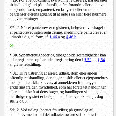
§ 29.
For at et dokument skal kunne registreres, må det efter
sit indhold gå ud på at fastslå, stifte, forandre eller ophæve
en ejendomsret, en panteret, en brugsret eller en ret, der
begrænser ejerens adgang til at råde i en eller flere nærmere
angivne retninger.
Stk. 2.
Når et pantebrev er registreret, behøver overdragelse
af pantebrevet ingen registrering, medmindre pantebrevet er
udstedt i digital form, jf.
§ 46 a
og
§ 46 b
.
§ 30.
Søpanterettigheder og tilbageholdelsesrettigheder kan
ikke registreres og har uden registrering den i
§ 52
og
§ 54
angivne retsstilling.
§ 31.
Til registrering af arrest, udlæg, dom eller anden
offentlig retshandling, der angår et skib eller et ejerpantebrev
med pant i et skib, kræves, at anmelderen fremlægger
erklæring fra den myndighed, som har foretaget handlingen,
eller en udskrift af dens bøger, og handlingen skal angå den,
der ifølge registret er beføjet til at råde over skibet, jf. dog
stk. 2 og 3.
Stk. 2.
Ved udlæg, bortset fra udlæg på grundlag af
pantebrev med pant i det udlagte, og arrest i skib og i