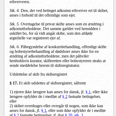
erhververen.
Stk. 4.
Den, der ved betinget adkomst erhverver ret til skibet,
anses i forhold til det offentlige som ejer.
Stk. 5.
Overtagelse til privat skifte anses som en ændring i
adkomstforholdene. Det samme gælder ved hensidden i
uskiftet bo, for så vidt angår skibe, som den afdøde
ægtefælle var registreret ejer af.
Stk. 6.
Påbegyndelse af konkursbehandling, offentligt skifte
og bobestyrerbehandling af dødsboer anses ikke for en
ændring af adkomstforholdene, men det påhviler
henholdsvis kurator, skifteretten eller bobestyreren straks at
sende meddelelse herom til skibsregistrator.
Udslettelse af skib fra skibsregistret
§ 17.
Et skib udslettes af skibsregistret, såfremt
1) ejeren ikke længere kan anses for dansk, jf.
§ 1
, eller ikke
længere opfylder de i medfør af
§ 2
fastsatte betingelser,
eller
2) skibet overdrages eller overgår til nogen, som ikke kan
anses for dansk, jf.
§ 1
, eller som ikke opfylder de i medfør
af
§ 2
fastsatte betingelser, jf. dog
§ 20, stk. 3
.