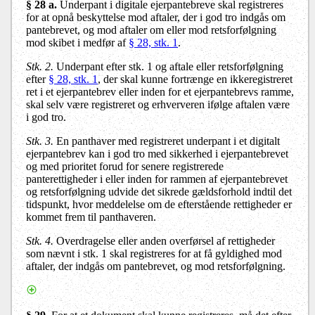
§ 28 a.
Underpant i digitale ejerpantebreve skal registreres
for at opnå beskyttelse mod aftaler, der i god tro indgås om
pantebrevet, og mod aftaler om eller mod retsforfølgning
mod skibet i medfør af
§ 28, stk. 1
.
Stk. 2.
Underpant efter stk. 1 og aftale eller retsforfølgning
efter
§ 28, stk. 1
, der skal kunne fortrænge en ikkeregistreret
ret i et ejerpantebrev eller inden for et ejerpantebrevs ramme,
skal selv være registreret og erhververen ifølge aftalen være
i god tro.
Stk. 3.
En panthaver med registreret underpant i et digitalt
ejerpantebrev kan i god tro med sikkerhed i ejerpantebrevet
og med prioritet forud for senere registrerede
panterettigheder i eller inden for rammen af ejerpantebrevet
og retsforfølgning udvide det sikrede gældsforhold indtil det
tidspunkt, hvor meddelelse om de efterstående rettigheder er
kommet frem til panthaveren.
Stk. 4.
Overdragelse eller anden overførsel af rettigheder
som nævnt i stk. 1 skal registreres for at få gyldighed mod
aftaler, der indgås om pantebrevet, og mod retsforfølgning.