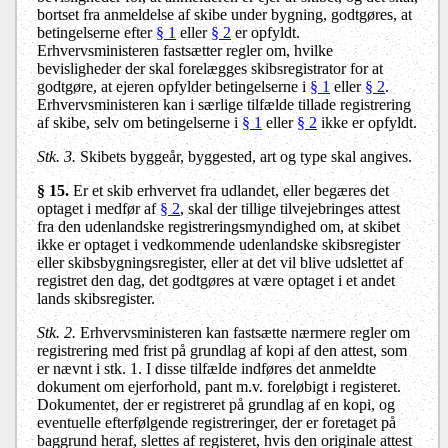
bortset fra anmeldelse af skibe under bygning, godtgøres, at
betingelserne efter
§ 1
eller
§ 2
er opfyldt.
Erhvervsministeren fastsætter regler om, hvilke
bevisligheder der skal forelægges skibsregistrator for at
godtgøre, at ejeren opfylder betingelserne i
§ 1
eller
§ 2
.
Erhvervsministeren kan i særlige tilfælde tillade registrering
af skibe, selv om betingelserne i
§ 1
eller
§ 2
ikke er opfyldt.
Stk. 3.
Skibets byggeår, byggested, art og type skal angives.
§ 15.
Er et skib erhvervet fra udlandet, eller begæres det
optaget i medfør af
§ 2
, skal der tillige tilvejebringes attest
fra den udenlandske registreringsmyndighed om, at skibet
ikke er optaget i vedkommende udenlandske skibsregister
eller skibsbygningsregister, eller at det vil blive udslettet af
registret den dag, det godtgøres at være optaget i et andet
lands skibsregister.
Stk. 2.
Erhvervsministeren kan fastsætte nærmere regler om
registrering med frist på grundlag af kopi af den attest, som
er nævnt i stk. 1. I disse tilfælde indføres det anmeldte
dokument om ejerforhold, pant m.v. foreløbigt i registeret.
Dokumentet, der er registreret på grundlag af en kopi, og
eventuelle efterfølgende registreringer, der er foretaget på
baggrund heraf, slettes af registeret, hvis den originale attest