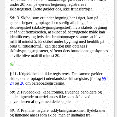
under 20, kan på ejerens begæring registreres i
skibsregistret. Dette gælder dog ikke fritidsfartøjer.
Stk. 3.
Skibe, som er under bygning her i riget, kan på
ejerens begæring optages i en særlig afdeling af
skibsregistret (skibsbygningsregistret), hvis skibets bygning
er så vidt fremskreden, at skibet på betryggende måde kan
identificeres, og hvis dets bruttotonnage skønnes at blive
målt til mindst 5. Er skibet under bygning med henblik på
brug til fritidsformål, kan det dog kun optages i
skibsbygningsregisteret, såfremt dets bruttotonnage skønnes
at ville blive målt til mindst 20.
§ 11.
Krigsskibe kan ikke registreres. Det samme gælder
skibe, der er optaget i udenlandske skibsregistre, jf. dog
§§
24
og
26
om bareboatregistrering.
Stk. 2.
Flydedokke, kabeltromler, flydende beholdere og
andet lignende materiel anses ikke som skibe ved
anvendelsen af reglerne i dette kapitel.
Stk. 3.
Pramme, lægtere, uddybningsmaskiner, flydekraner
og lignende anses som skibe, men er undtaget fra