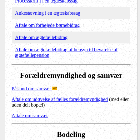
Processkrift I i en ægteskabssag
Ankestævning i en ægteskabssag
Aftale om forhøjede børnebidrag
Aftale om ægtefællebidrag
Aftale om ægtefællebidrag af hensyn til bevarelse af
ægtefællepension
Forældremyndighed og samvær
Påstand om samvær
Aftale om udøvelse af fælles forældremyndighed
(med eller
uden delt bopæl)
Aftale om samvær
Bodeling