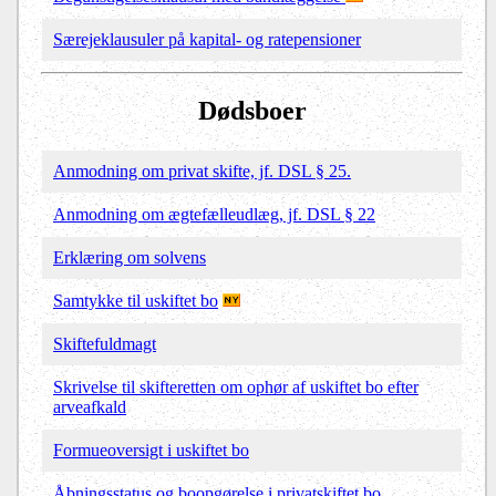
Særejeklausuler på kapital- og ratepensioner
Dødsboer
Anmodning om privat skifte, jf. DSL § 25.
Anmodning om ægtefælleudlæg, jf. DSL § 22
Erklæring om solvens
Samtykke til uskiftet bo
Skiftefuldmagt
Skrivelse til skifteretten om ophør af uskiftet bo efter
arveafkald
Formueoversigt i uskiftet bo
Åbningsstatus og boopgørelse i privatskiftet bo