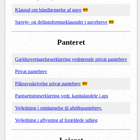
Klausul om båndlæggelse af gave
Særeje- og delingsformueklausuler i gavebreve
Panteret
Gældsovertagelseserklæring vedrørende privat pantebrev
Privat pantebrev
Påkravsskrivelse privat pantebrev
Pantsætningserklæring vedr. kapitalandele i aps
Vejledning i omdannelse til afgiftspantebrev.
Vejledning i aflysning af forældede udlæg