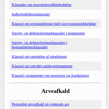
Klausuler om gravstedsvedligeholdelse
Indbofordelingsklausuler
Klausul om genstandslegat med successionsrækkefølge
Særeje- og delingsformueklausuler i testamenter
Særeje- og delingsformueklausuler i
begunstigelsesklausuler
Klausul om oprettelse af mindelegat
Klausul om udvidet samlevertestamente
Klausul i testamenter om pensioner og forsikringer
Arveafkald
Personligt arveafkald på ventende arv