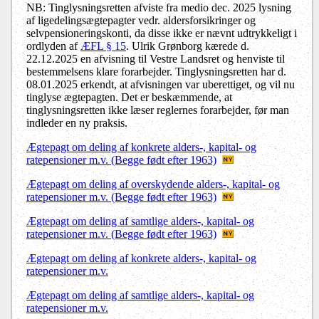
NB: Tinglysningsretten afviste fra medio dec. 2025 lysning
af ligedelingsægtepagter vedr. aldersforsikringer og
selvpensioneringskonti, da disse ikke er nævnt udtrykkeligt i
ordlyden af
ÆFL § 15
. Ulrik Grønborg kærede d.
22.12.2025 en afvisning til Vestre Landsret og henviste til
bestemmelsens klare forarbejder. Tinglysningsretten har d.
08.01.2025 erkendt, at afvisningen var uberettiget, og vil nu
tinglyse ægtepagten. Det er beskæmmende, at
tinglysningsretten ikke læser reglernes forarbejder, før man
indleder en ny praksis.
Ægtepagt om deling af konkrete alders-, kapital- og
ratepensioner m.v. (Begge født efter 1963)
Ægtepagt om deling af overskydende alders-, kapital- og
ratepensioner m.v. (Begge født efter 1963)
Ægtepagt om deling af samtlige alders-, kapital- og
ratepensioner m.v. (Begge født efter 1963)
Ægtepagt om deling af konkrete alders-, kapital- og
ratepensioner m.v.
Ægtepagt om deling af samtlige alders-, kapital- og
ratepensioner m.v.