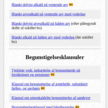
Blankt delvist afkald på ventende arv
Blankt arveafkald på ventende arv mod vederlag
Blankt delvist arveafkald på falden arv
(efter påbegyndt
skifte af uskiftet bo)
Blankt afkald på falden arv mod vederlag
(før uskiftet
bo)
Begunstigelsesklausuler
Tjekliste vedr. indsættelse af begunstigede på
forsikringer og pensioner
Klausul om begunstigelse af ægtefælle, subsidiært
fælles- og særbørn
Klausul om uigenkaldelig begunstigelse af samlever
Begunstigelsesklausul med båndlæggelse