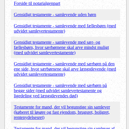
Forside til notarialgenpart
Gensidigt testamente - samlevende uden børn
Gensidigt testamente - samlevende med fællesbørn (med
udvidet samlevertestamente)
Gensidigt testamente - samlevende med sær- og
fællesbørn, hvor særbørnene skal arve mindst muligt
(med udvidet samlevertestamente)
Gensidigt testamente - samlevende med særbørn på den
ene side, hvor særbørnene skal arve længstlevende (med
udvidet samlevertestamente)
Gensidigt testamente - samlevende med særbørn på
begge sider (med udvidet samlevertestamente og
ligedeling ved længstlevendes død)
Testamente for mand, der vil begunstige sin samlever
(køberet til løsøre og fast ejendom, brugsret, boligret,
rentenydelsesret)
Testamente for mand, der vil begunstige sin samlever af