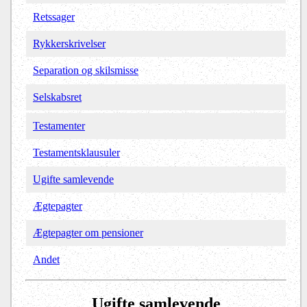
Retssager
Rykkerskrivelser
Separation og skilsmisse
Selskabsret
Testamenter
Testamentsklausuler
Ugifte samlevende
Ægtepagter
Ægtepagter om pensioner
Andet
Ugifte samlevende