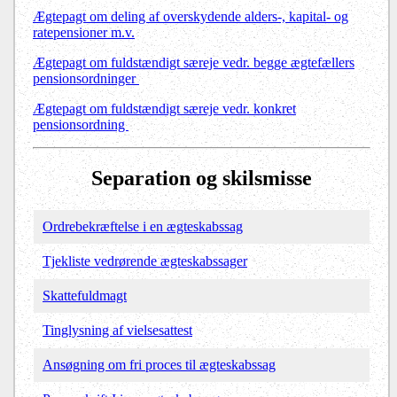
Ægtepagt om deling af overskydende alders-, kapital- og
ratepensioner m.v.
Ægtepagt om fuldstændigt særeje vedr. begge ægtefællers
pensionsordninger
Ægtepagt om fuldstændigt særeje vedr. konkret
pensionsordning
Separation og skilsmisse
Ordrebekræftelse i en ægteskabssag
Tjekliste vedrørende ægteskabssager
Skattefuldmagt
Tinglysning af vielsesattest
Ansøgning om fri proces til ægteskabssag