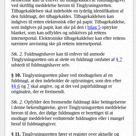
ved skriftlig meddelelse herom til Tinglysningsretten.
Tilbagekaldelsen skal indeholde en tydelig identifikation af
den fuldmagt, der tilbagekaldes. Tilbagekaldelsen kan
indgives til retten elektronisk eller på papir. Tilbagekaldelse,
som indgives på papir, kan ske på den i
bilag 5
optrykte
blanket, som kan udfyldes og udskrives på rettens
internetportal. Elektroniske tilbagekaldelser kan efter rettens
nærmere anvisning ske på rettens internetportal.
Stk. 2.
Fuldmagtshaver kan til enhver tid anmode
Tinglysningsretten om at slette en fuldmagt omfattet af
§ 7
udstedt til fuldmagtshaver selv.
§ 10.
Tinglysningsretten påser ved modtagelsen af en
fuldmagt, at den indeholder de oplysninger, som den efter
§§ 6
og
7
skal angive, og at det ved papirfuldmagt er
originalen, der er fremsendt.
Stk. 2.
Opfylder den fremsendte fuldmagt ikke betingelserne
i denne bekendtgørelse, giver Tinglysningsretten meddelelse
herom til den, der ifølge fuldmagten er berettiget til at
modtage meddelelser vedrørende fuldmagten eller i mangel
heraf til fuldmagtsgiver.
§ 11.
Tinglysningsretten fører et register over aktuelle og