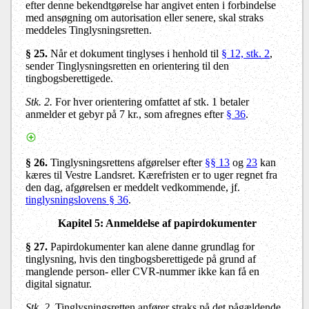
efter denne bekendtgørelse har angivet enten i forbindelse
med ansøgning om autorisation eller senere, skal straks
meddeles Tinglysningsretten.
§ 25.
Når et dokument tinglyses i henhold til
§ 12, stk. 2
,
sender Tinglysningsretten en orientering til den
tingbogsberettigede.
Stk. 2.
For hver orientering omfattet af stk. 1 betaler
anmelder et gebyr på 7 kr., som afregnes efter
§ 36
.
§ 26.
Tinglysningsrettens afgørelser efter
§§ 13
og
23
kan
kæres til Vestre Landsret. Kærefristen er to uger regnet fra
den dag, afgørelsen er meddelt vedkommende, jf.
tinglysningslovens § 36
.
Kapitel 5: Anmeldelse af papirdokumenter
§ 27.
Papirdokumenter kan alene danne grundlag for
tinglysning, hvis den tingbogsberettigede på grund af
manglende person- eller CVR-nummer ikke kan få en
digital signatur.
Stk. 2.
Tinglysningsretten anfører straks på det pågældende