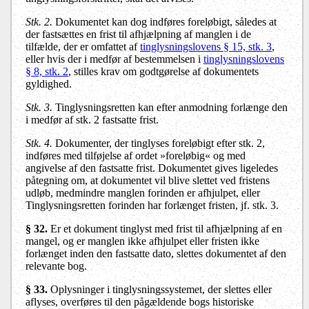
Stk. 2.
Dokumentet kan dog indføres foreløbigt, således at
der fastsættes en frist til afhjælpning af manglen i de
tilfælde, der er omfattet af
tinglysningslovens § 15, stk. 3
,
eller hvis der i medfør af bestemmelsen i
tinglysningslovens
§ 8, stk. 2
, stilles krav om godtgørelse af dokumentets
gyldighed.
Stk. 3.
Tinglysningsretten kan efter anmodning forlænge den
i medfør af stk. 2 fastsatte frist.
Stk. 4.
Dokumenter, der tinglyses foreløbigt efter stk. 2,
indføres med tilføjelse af ordet »foreløbig« og med
angivelse af den fastsatte frist. Dokumentet gives ligeledes
påtegning om, at dokumentet vil blive slettet ved fristens
udløb, medmindre manglen forinden er afhjulpet, eller
Tinglysningsretten forinden har forlænget fristen, jf. stk. 3.
§ 32.
Er et dokument tinglyst med frist til afhjælpning af en
mangel, og er manglen ikke afhjulpet eller fristen ikke
forlænget inden den fastsatte dato, slettes dokumentet af den
relevante bog.
§ 33.
Oplysninger i tinglysningssystemet, der slettes eller
aflyses, overføres til den pågældende bogs historiske