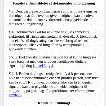
Kapitel 2: Anmeldelse af dokumenter til tinglysning
§ 3.
Den, der ifølge oplysningerne i tinglysningssystemet er
berettiget til at råde over en given rettighed, kan til enhver
tid anmelde dokumenter vedrørende den pågældende
rettighed til tinglysning.
§ 4.
Dokumenter skal for at kunne tinglyses anmeldes
elektronisk til Tinglysningsretten, jf. dog stk. 3. Elektronisk
anmeldelse til tinglysning kan ske ved brug af rettens
internetportal eller ved brug af en systemopkobling
godkendt af retten.
Stk. 2.
Elektroniske dokumenter skal for at kunne tinglyses
være forsynet med den tingbogsberettigedes digitale
signatur, jf. dog
kapitel 3
og
4
.
Stk. 3.
Er den tingbogsberettigede en fysisk person, som
ikke har et personnummer, eller en juridisk person, som ikke
kan få et CVR-nummer, og derfor ikke kan få en digital
signatur, kan den pågældende anmelde rettigheder til
tinglysning på grundlag af papirdokumenter efter reglerne i
kapitel 5
.
Kapitel 3: Fuldmagt