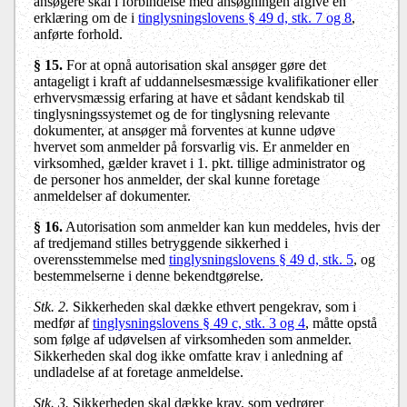
ansøgere skal i forbindelse med ansøgningen afgive en
erklæring om de i
tinglysningslovens § 49 d, stk. 7 og 8
,
anførte forhold.
§ 15.
For at opnå autorisation skal ansøger gøre det
antageligt i kraft af uddannelsesmæssige kvalifikationer eller
erhvervsmæssig erfaring at have et sådant kendskab til
tinglysningssystemet og de for tinglysning relevante
dokumenter, at ansøger må forventes at kunne udøve
hvervet som anmelder på forsvarlig vis. Er anmelder en
virksomhed, gælder kravet i 1. pkt. tillige administrator og
de personer hos anmelder, der skal kunne foretage
anmeldelser af dokumenter.
§ 16.
Autorisation som anmelder kan kun meddeles, hvis der
af tredjemand stilles betryggende sikkerhed i
overensstemmelse med
tinglysningslovens § 49 d, stk. 5
, og
bestemmelserne i denne bekendtgørelse.
Stk. 2.
Sikkerheden skal dække ethvert pengekrav, som i
medfør af
tinglysningslovens § 49 c, stk. 3 og 4
, måtte opstå
som følge af udøvelsen af virksomheden som anmelder.
Sikkerheden skal dog ikke omfatte krav i anledning af
undladelse af at foretage anmeldelse.
Stk. 3.
Sikkerheden skal dække krav, som vedrører