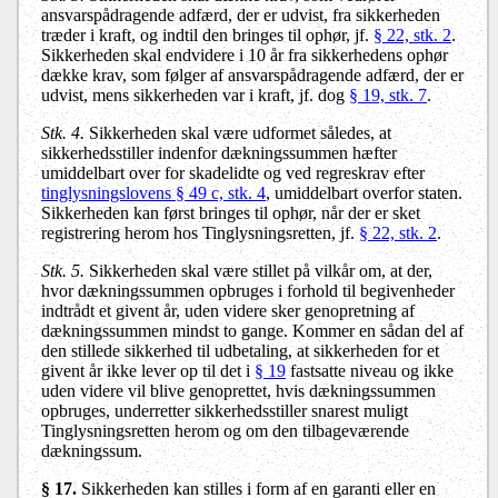
ansvarspådragende adfærd, der er udvist, fra sikkerheden
træder i kraft, og indtil den bringes til ophør, jf.
§ 22, stk. 2
.
Sikkerheden skal endvidere i 10 år fra sikkerhedens ophør
dække krav, som følger af ansvarspådragende adfærd, der er
udvist, mens sikkerheden var i kraft, jf. dog
§ 19, stk. 7
.
Stk. 4.
Sikkerheden skal være udformet således, at
sikkerhedsstiller indenfor dækningssummen hæfter
umiddelbart over for skadelidte og ved regreskrav efter
tinglysningslovens § 49 c, stk. 4
, umiddelbart overfor staten.
Sikkerheden kan først bringes til ophør, når der er sket
registrering herom hos Tinglysningsretten, jf.
§ 22, stk. 2
.
Stk. 5.
Sikkerheden skal være stillet på vilkår om, at der,
hvor dækningssummen opbruges i forhold til begivenheder
indtrådt et givent år, uden videre sker genopretning af
dækningssummen mindst to gange. Kommer en sådan del af
den stillede sikkerhed til udbetaling, at sikkerheden for et
givent år ikke lever op til det i
§ 19
fastsatte niveau og ikke
uden videre vil blive genoprettet, hvis dækningssummen
opbruges, underretter sikkerhedsstiller snarest muligt
Tinglysningsretten herom og om den tilbageværende
dækningssum.
§ 17.
Sikkerheden kan stilles i form af en garanti eller en