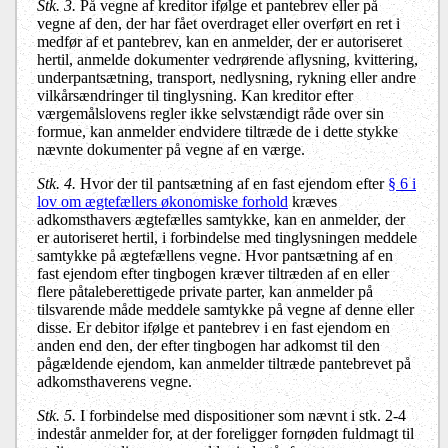
Stk. 3.
På vegne af kreditor ifølge et pantebrev eller på
vegne af den, der har fået overdraget eller overført en ret i
medfør af et pantebrev, kan en anmelder, der er autoriseret
hertil, anmelde dokumenter vedrørende aflysning, kvittering,
underpantsætning, transport, nedlysning, rykning eller andre
vilkårsændringer til tinglysning. Kan kreditor efter
værgemålslovens regler ikke selvstændigt råde over sin
formue, kan anmelder endvidere tiltræde de i dette stykke
nævnte dokumenter på vegne af en værge.
Stk. 4.
Hvor der til pantsætning af en fast ejendom efter
§ 6 i
lov om ægtefællers økonomiske forhold
kræves
adkomsthavers ægtefælles samtykke, kan en anmelder, der
er autoriseret hertil, i forbindelse med tinglysningen meddele
samtykke på ægtefællens vegne. Hvor pantsætning af en
fast ejendom efter tingbogen kræver tiltræden af en eller
flere påtaleberettigede private parter, kan anmelder på
tilsvarende måde meddele samtykke på vegne af denne eller
disse. Er debitor ifølge et pantebrev i en fast ejendom en
anden end den, der efter tingbogen har adkomst til den
pågældende ejendom, kan anmelder tiltræde pantebrevet på
adkomsthaverens vegne.
Stk. 5.
I forbindelse med dispositioner som nævnt i stk. 2-4
indestår anmelder for, at der foreligger fornøden fuldmagt til