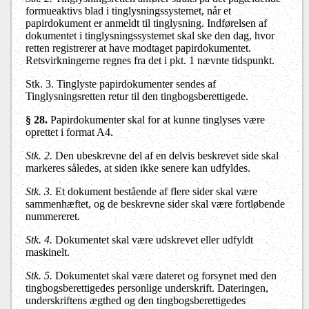
formueaktivs blad i tinglysningssystemet, når et
papirdokument er anmeldt til tinglysning. Indførelsen af
dokumentet i tinglysningssystemet skal ske den dag, hvor
retten registrerer at have modtaget papirdokumentet.
Retsvirkningerne regnes fra det i pkt. 1 nævnte tidspunkt.
Stk. 3.
Tinglyste papirdokumenter sendes af
Tinglysningsretten retur til den tingbogsberettigede.
§ 28.
Papirdokumenter skal for at kunne tinglyses være
oprettet i format A4.
Stk. 2.
Den ubeskrevne del af en delvis beskrevet side skal
markeres således, at siden ikke senere kan udfyldes.
Stk. 3.
Et dokument bestående af flere sider skal være
sammenhæftet, og de beskrevne sider skal være fortløbende
nummereret.
Stk. 4.
Dokumentet skal være udskrevet eller udfyldt
maskinelt.
Stk. 5.
Dokumentet skal være dateret og forsynet med den
tingbogsberettigedes personlige underskrift. Dateringen,
underskriftens ægthed og den tingbogsberettigedes