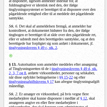
at disponere, ligesom anmelder indestår for, at
fuldmagtsgiver er identisk med den, der ifølge
tinglysningssystemet er berettiget til at disponere over den
pågældende rettighed eller til at meddele det pågældende
samtykke.
Stk. 6.
Det skal af anmeldelsen fremgå, at anmelder har
kontrolleret, at dokumentet hidrører fra den, der ifølge
tingbogen er berettiget til at råde over den pågældende ret,
eller er udstedt med den berettigedes samtykke, og at den
berettigede har forpligtet sig som anført i dokumentet, jf.
tinglysningslovens § 49 c, stk. 2
.
§ 13.
Autorisation som anmelder meddeles efter ansøgning
af Tinglysningsretten til de i
tinglysningslovens § 49 d, stk.
2, 3, 7 og 8
, anførte virksomheder, personer og selskaber,
når disse opfylder betingelserne i
§§ 15
-
22
og efter
tinglysningsafgiftslovens § 17
kan afregne tinglysningsafgift
månedligt.
Stk. 2.
Er ansøger en virksomhed, på hvis vegne flere
medarbejdere skal kunne disponere i medfør af
§ 12
, skal
ansøgeren angive en eller flere medarbejdere i
virksomheden, der skal fungere som administrator af