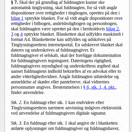
§ 7.
Skal der på grundlag af fuldmagten kunne ske
automatisk tinglysning, skal fuldmagten, for så vidt angår
dispositioner over rettigheder i tingbogen, oprettes på den i
bilag 1
optrykte blanket. For så vidt angår dispositioner over
rettigheder i bilbogen, andelsboligbogen og personbogen,
skal fuldmagten være oprettet på den i henholdsvis
bilag 2
,
3
og
4
optrykte blanket. Blanketten skal udfyldes maskinelt i
format A4. Blanketterne kan udfyldes og udskrives på
Tinglysningsrettens internetportal. En udskrevet blanket skal
dateres og underskrives af fuldmagtsgiver. Er
fuldmagtsgiver et selskab, skal der foreligge dokumentation
for fuldmagtsgivers tegningsret. Dateringens rigtighed,
fuldmagtsgivers myndighed og underskriftens ægthed skal
uanset fuldmagtens indhold bekræftes af en advokat eller to
andre vitterlighedsvidner. Angår fuldmagten udstedelse og
anmeldelse af skøder eller pantebreve, skal vidnernes
personnumre angives. Bestemmelsen i
§ 6, stk. 1, 4. pkt.
,
finder anvendelse.
Stk. 2.
En fuldmagt efter stk. 1 kan endvidere efter
Tinglysningsrettens nærmere anvisning indgives elektronisk
ved anvendelse af fuldmagtsgivers digitale signatur.
Stk. 3.
En fuldmagt efter stk. 1 skal angive de i blanketten
anførte oplysninger om fuldmagtsgiver og fuldmagtshaver,