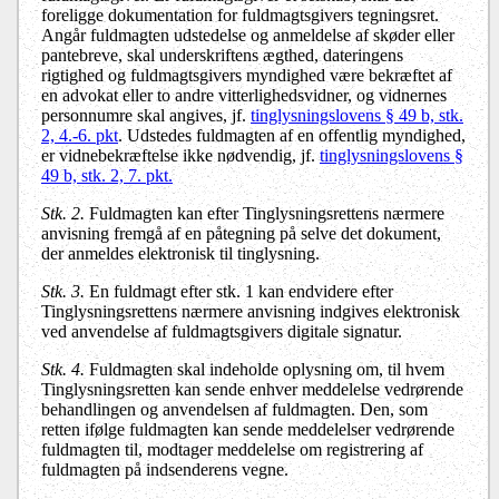
foreligge dokumentation for fuldmagtsgivers tegningsret.
Angår fuldmagten udstedelse og anmeldelse af skøder eller
pantebreve, skal underskriftens ægthed, dateringens
rigtighed og fuldmagtsgivers myndighed være bekræftet af
en advokat eller to andre vitterlighedsvidner, og vidnernes
personnumre skal angives, jf.
tinglysningslovens § 49 b, stk.
2, 4.-6. pkt
. Udstedes fuldmagten af en offentlig myndighed,
er vidnebekræftelse ikke nødvendig, jf.
tinglysningslovens §
49 b, stk. 2, 7. pkt.
Stk. 2.
Fuldmagten kan efter Tinglysningsrettens nærmere
anvisning fremgå af en påtegning på selve det dokument,
der anmeldes elektronisk til tinglysning.
Stk. 3.
En fuldmagt efter stk. 1 kan endvidere efter
Tinglysningsrettens nærmere anvisning indgives elektronisk
ved anvendelse af fuldmagtsgivers digitale signatur.
Stk. 4.
Fuldmagten skal indeholde oplysning om, til hvem
Tinglysningsretten kan sende enhver meddelelse vedrørende
behandlingen og anvendelsen af fuldmagten. Den, som
retten ifølge fuldmagten kan sende meddelelser vedrørende
fuldmagten til, modtager meddelelse om registrering af
fuldmagten på indsenderens vegne.