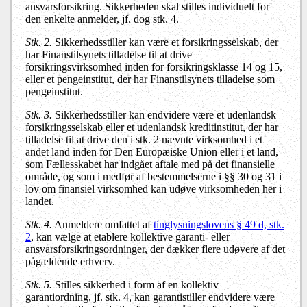
ansvarsforsikring. Sikkerheden skal stilles individuelt for
den enkelte anmelder, jf. dog stk. 4.
Stk. 2.
Sikkerhedsstiller kan være et forsikringsselskab, der
har Finanstilsynets tilladelse til at drive
forsikringsvirksomhed inden for forsikringsklasse 14 og 15,
eller et pengeinstitut, der har Finanstilsynets tilladelse som
pengeinstitut.
Stk. 3.
Sikkerhedsstiller kan endvidere være et udenlandsk
forsikringsselskab eller et udenlandsk kreditinstitut, der har
tilladelse til at drive den i stk. 2 nævnte virksomhed i et
andet land inden for Den Europæiske Union eller i et land,
som Fællesskabet har indgået aftale med på det finansielle
område, og som i medfør af bestemmelserne i §§ 30 og 31 i
lov om finansiel virksomhed kan udøve virksomheden her i
landet.
Stk. 4.
Anmeldere omfattet af
tinglysningslovens § 49 d, stk.
2
, kan vælge at etablere kollektive garanti- eller
ansvarsforsikringsordninger, der dækker flere udøvere af det
pågældende erhverv.
Stk. 5.
Stilles sikkerhed i form af en kollektiv
garantiordning, jf. stk. 4, kan garantistiller endvidere være