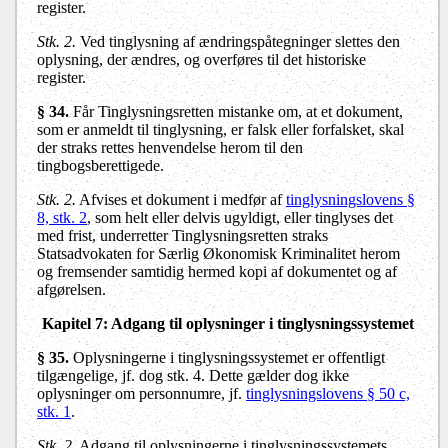
register.
Stk. 2.
Ved tinglysning af ændringspåtegninger slettes den
oplysning, der ændres, og overføres til det historiske
register.
§ 34.
Får Tinglysningsretten mistanke om, at et dokument,
som er anmeldt til tinglysning, er falsk eller forfalsket, skal
der straks rettes henvendelse herom til den
tingbogsberettigede.
Stk. 2.
Afvises et dokument i medfør af
tinglysningslovens §
8, stk. 2
, som helt eller delvis ugyldigt, eller tinglyses det
med frist, underretter Tinglysningsretten straks
Statsadvokaten for Særlig Økonomisk Kriminalitet herom
og fremsender samtidig hermed kopi af dokumentet og af
afgørelsen.
Kapitel 7: Adgang til oplysninger i tinglysningssystemet
§ 35.
Oplysningerne i tinglysningssystemet er offentligt
tilgængelige, jf. dog stk. 4. Dette gælder dog ikke
oplysninger om personnumre, jf.
tinglysningslovens § 50 c,
stk. 1
.
Stk. 2.
Adgang til oplysningerne i tinglysningssystemets