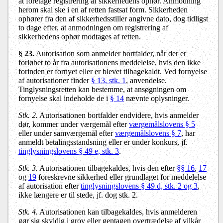
at foretage registrering af sikkerhedens ophør. Anmodning
herom skal ske i en af retten fastsat form. Sikkerheden
ophører fra den af sikkerhedsstiller angivne dato, dog tidligst
to dage efter, at anmodningen om registrering af
sikkerhedens ophør modtages af retten.
§ 23.
Autorisation som anmelder bortfalder, når der er
forløbet to år fra autorisationens meddelelse, hvis den ikke
forinden er fornyet eller er blevet tilbagekaldt. Ved fornyelse
af autorisationer finder
§ 13, stk. 1
, anvendelse.
Tinglysningsretten kan bestemme, at ansøgningen om
fornyelse skal indeholde de i
§ 14
nævnte oplysninger.
Stk. 2.
Autorisationen bortfalder endvidere, hvis anmelder
dør, kommer under værgemål efter
værgemålslovens § 5
eller under samværgemål efter
værgemålslovens § 7
, har
anmeldt betalingsstandsning eller er under konkurs, jf.
tinglysningslovens § 49 e, stk. 3
.
Stk. 3.
Autorisationen tilbagekaldes, hvis den efter
§§ 16
,
17
og
19
foreskrevne sikkerhed eller grundlaget for meddelelse
af autorisation efter
tinglysningslovens § 49 d, stk. 2 og 3
,
ikke længere er til stede, jf. dog stk. 2.
Stk. 4.
Autorisationen kan tilbagekaldes, hvis anmelderen
gør sig skyldig i grov eller gentagen overtrædelse af vilkår