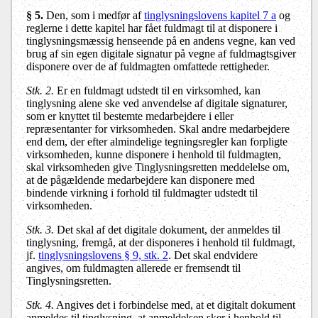
§ 5.
Den, som i medfør af
tinglysningslovens kapitel 7 a
og
reglerne i dette kapitel har fået fuldmagt til at disponere i
tinglysningsmæssig henseende på en andens vegne, kan ved
brug af sin egen digitale signatur på vegne af fuldmagtsgiver
disponere over de af fuldmagten omfattede rettigheder.
Stk. 2.
Er en fuldmagt udstedt til en virksomhed, kan
tinglysning alene ske ved anvendelse af digitale signaturer,
som er knyttet til bestemte medarbejdere i eller
repræsentanter for virksomheden. Skal andre medarbejdere
end dem, der efter almindelige tegningsregler kan forpligte
virksomheden, kunne disponere i henhold til fuldmagten,
skal virksomheden give Tinglysningsretten meddelelse om,
at de pågældende medarbejdere kan disponere med
bindende virkning i forhold til fuldmagter udstedt til
virksomheden.
Stk. 3.
Det skal af det digitale dokument, der anmeldes til
tinglysning, fremgå, at der disponeres i henhold til fuldmagt,
jf.
tinglysningslovens § 9, stk. 2
. Det skal endvidere
angives, om fuldmagten allerede er fremsendt til
Tinglysningsretten.
Stk. 4.
Angives det i forbindelse med, at et digitalt dokument
anmeldes til tinglysning, at anmeldelsen sker i henhold til