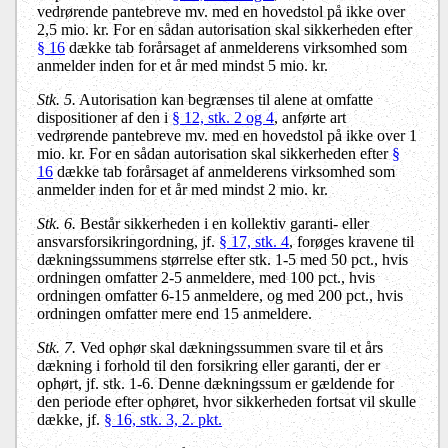
vedrørende pantebreve mv. med en hovedstol på ikke over
2,5 mio. kr. For en sådan autorisation skal sikkerheden efter
§ 16
dække tab forårsaget af anmelderens virksomhed som
anmelder inden for et år med mindst 5 mio. kr.
Stk. 5.
Autorisation kan begrænses til alene at omfatte
dispositioner af den i
§ 12, stk. 2 og 4
, anførte art
vedrørende pantebreve mv. med en hovedstol på ikke over 1
mio. kr. For en sådan autorisation skal sikkerheden efter
§
16
dække tab forårsaget af anmelderens virksomhed som
anmelder inden for et år med mindst 2 mio. kr.
Stk. 6.
Består sikkerheden i en kollektiv garanti- eller
ansvarsforsikringordning, jf.
§ 17, stk. 4
, forøges kravene til
dækningssummens størrelse efter stk. 1-5 med 50 pct., hvis
ordningen omfatter 2-5 anmeldere, med 100 pct., hvis
ordningen omfatter 6-15 anmeldere, og med 200 pct., hvis
ordningen omfatter mere end 15 anmeldere.
Stk. 7.
Ved ophør skal dækningssummen svare til et års
dækning i forhold til den forsikring eller garanti, der er
ophørt, jf. stk. 1-6. Denne dækningssum er gældende for
den periode efter ophøret, hvor sikkerheden fortsat vil skulle
dække, jf.
§ 16, stk. 3, 2. pkt.