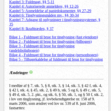
Kapitel 3: Fuldmagt, §§ 5-11
Kapitel 4: Autoriserede anmeldere, §§ 12-26
Kapitel 5: Anmeldelse af papirdokumenter, §§ 27-29
Kapitel 6: Tinglysningsmåden mv., §§ 30-34
Kapitel 7: Adgang til oplysninger i tinglysningssystemet, §
35
Kapitel 8: Ikrafttræden, § 37
Bilag 1 - Fuldmagt til brug for tinglysning (fast ejendom)
Bilag 2 - Fuldmagt til brug for tinglysning (bilbogen)
Bilag 3 - Fuldmagt til brug for tinglysning
(andelsboligbogen)
Bilag 4 - Fuldmagt til brug for tinglysning (personbogen)
Bilag 5 - Tilbagekaldelse af fuldmagt til brug for tinglysning
Ændringer
I medfør af § 7, stk. 5, § 8, stk. 3, § 14, stk. 3, § 42 f, stk. 4,
§ 42 l, stk. 4, § 45, stk. 2, § 49 b, stk. 5 og 6, § 49 c, stk. 5,
§ 49 d, stk. 5, 2. pkt., og stk. 6, § 50, stk. 1, og § 50 f, stk. 2,
i lov om tinglysning, jf. lovbekendtgørelse nr. 158 af 9.
marts 2006, som ændret ved lov nr. 539 af 8. juni 2006,
fastsættes: