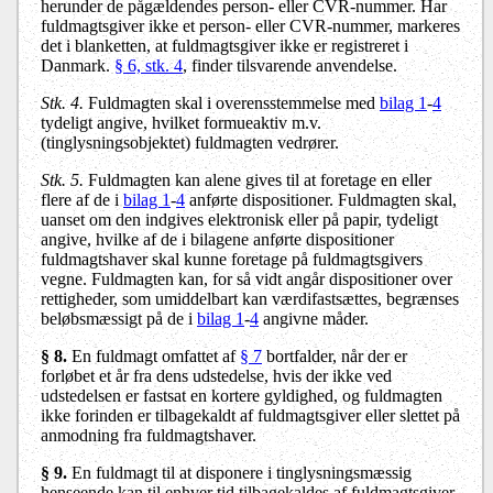
herunder de pågældendes person- eller CVR-nummer. Har
fuldmagtsgiver ikke et person- eller CVR-nummer, markeres
det i blanketten, at fuldmagtsgiver ikke er registreret i
Danmark.
§ 6, stk. 4
, finder tilsvarende anvendelse.
Stk. 4.
Fuldmagten skal i overensstemmelse med
bilag 1
-
4
tydeligt angive, hvilket formueaktiv m.v.
(tinglysningsobjektet) fuldmagten vedrører.
Stk. 5.
Fuldmagten kan alene gives til at foretage en eller
flere af de i
bilag 1
-
4
anførte dispositioner. Fuldmagten skal,
uanset om den indgives elektronisk eller på papir, tydeligt
angive, hvilke af de i bilagene anførte dispositioner
fuldmagtshaver skal kunne foretage på fuldmagtsgivers
vegne. Fuldmagten kan, for så vidt angår dispositioner over
rettigheder, som umiddelbart kan værdifastsættes, begrænses
beløbsmæssigt på de i
bilag 1
-
4
angivne måder.
§ 8.
En fuldmagt omfattet af
§ 7
bortfalder, når der er
forløbet et år fra dens udstedelse, hvis der ikke ved
udstedelsen er fastsat en kortere gyldighed, og fuldmagten
ikke forinden er tilbagekaldt af fuldmagtsgiver eller slettet på
anmodning fra fuldmagtshaver.
§ 9.
En fuldmagt til at disponere i tinglysningsmæssig
henseende kan til enhver tid tilbagekaldes af fuldmagtsgiver