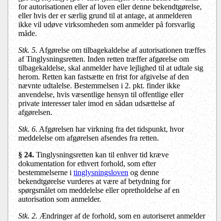
for autorisationen eller af loven eller denne bekendtgørelse,
eller hvis der er særlig grund til at antage, at anmelderen
ikke vil udøve virksomheden som anmelder på forsvarlig
måde.
Stk. 5.
Afgørelse om tilbagekaldelse af autorisationen træffes
af Tinglysningsretten. Inden retten træffer afgørelse om
tilbagekaldelse, skal anmelder have lejlighed til at udtale sig
herom. Retten kan fastsætte en frist for afgivelse af den
nævnte udtalelse. Bestemmelsen i 2. pkt. finder ikke
anvendelse, hvis væsentlige hensyn til offentlige eller
private interesser taler imod en sådan udsættelse af
afgørelsen.
Stk. 6.
Afgørelsen har virkning fra det tidspunkt, hvor
meddelelse om afgørelsen afsendes fra retten.
§ 24.
Tinglysningsretten kan til enhver tid kræve
dokumentation for ethvert forhold, som efter
bestemmelserne i
tinglysningsloven
og denne
bekendtgørelse vurderes at være af betydning for
spørgsmålet om meddelelse eller opretholdelse af en
autorisation som anmelder.
Stk. 2.
Ændringer af de forhold, som en autoriseret anmelder