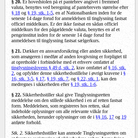
§ 20.
Er hovedstolen på et pantebrev angivet i fremmed
valuta, benyttes ved beregning af pantebrevets størrelse efter
§ 18
og
§ 19, stk. 1-5
, en af Nationalbanken inden for de
seneste 14 dage forud for anmeldelsen til tinglysning fastsat
officiel middelkurs. Er der ikke fastsat en sådan officiel
middelkurs for den pågældende valuta, benyttes en af et
pengeinstitut inden for de seneste 14 dage forud for
anmeldelsen til tinglysning fastsat sælgerkurs.
§ 21.
Dækker en ansvarsforsikring eller anden sikkerhed,
som ansøgeren i medfør af anden lovgivning er forpligtet til
at opretholde i forbindelse med et erhverv omfattet af
tinglysningslovens § 49 d, stk. 2
, krav omfattet af
§ 16, stk.
2
, og opfylder denne sikkerhedsstillelse i øvrigt kravene i
§
16, stk. 3-5
,
§ 17
,
§ 19, stk. 7
, og
§ 22, stk. 1
, kan den
medregnes i sikkerheden efter
§ 19, stk. 1-6
.
§ 22.
Sikkerhedsstiller skal give Tinglysningsretten
meddelelse om den stillede sikkerhed i en af retten fastsat
form. Meddelelsen, som registreres hos retten, skal
indeholde oplysninger om alle relevante vilkår for
sikkerheden, herunder oplysninger om de i
§§ 16
,
17
og
19
anførte forhold.
Stk. 2.
Sikkerhedsstiller kan anmode Tinglysningsretten om