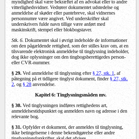
myndighed skal være bekræftet af en advokat eller to andre
vitterlighedsvidner. Vedrører dokumentet udstedelse og
anmeldelse af skøder eller pantebreve, skal vidnernes
personnumre være angivet. Ved underskrifter skal
underskrivers fulde navn tillige være anført med
maskinskrift, stempel eller blokbogstaver.
Stk. 6.
Dokumentet skal i øvrigt indeholde de informationer
om den pågældende rettighed, som der stilles krav om, at en
tilsvarende elektronisk anmeldelse til tinglysning indeholder,
dog ikke oplysninger om den tingbogsberettigedes person-
eller CVR-nummer.
§ 29.
Ved anmeldelse til tinglysning efter
§ 27, stk. 1
, af
påtegning på et tidligere tinglyst dokument, finder
§ 27, stk.
2
, og
§ 28
anvendelse.
Kapitel 6: Tinglysningsmåden mv.
§ 30.
Ved tinglysningen indføres rettighedens art,
anmeldelsestidspunktet og anmelders navn og adresse i den
relevante bog.
§ 31.
Opfylder et dokument, der anmeldes til tinglysning,
ikke betingelserne i denne bekendtgørelse eller andre
tinglysningsforskrifter, skal det afvises.