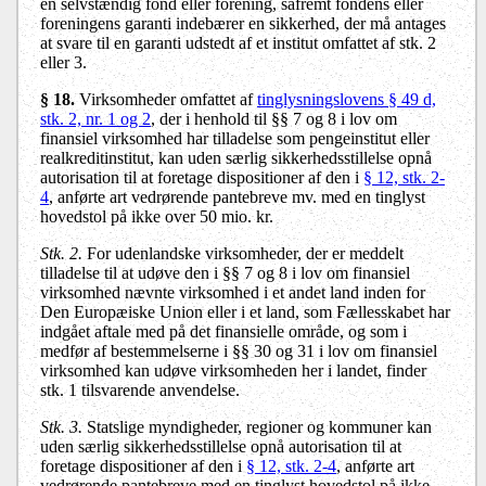
en selvstændig fond eller forening, såfremt fondens eller
foreningens garanti indebærer en sikkerhed, der må antages
at svare til en garanti udstedt af et institut omfattet af stk. 2
eller 3.
§ 18.
Virksomheder omfattet af
tinglysningslovens § 49 d,
stk. 2, nr. 1 og 2
, der i henhold til §§ 7 og 8 i lov om
finansiel virksomhed har tilladelse som pengeinstitut eller
realkreditinstitut, kan uden særlig sikkerhedsstillelse opnå
autorisation til at foretage dispositioner af den i
§ 12, stk. 2-
4
, anførte art vedrørende pantebreve mv. med en tinglyst
hovedstol på ikke over 50 mio. kr.
Stk. 2.
For udenlandske virksomheder, der er meddelt
tilladelse til at udøve den i §§ 7 og 8 i lov om finansiel
virksomhed nævnte virksomhed i et andet land inden for
Den Europæiske Union eller i et land, som Fællesskabet har
indgået aftale med på det finansielle område, og som i
medfør af bestemmelserne i §§ 30 og 31 i lov om finansiel
virksomhed kan udøve virksomheden her i landet, finder
stk. 1 tilsvarende anvendelse.
Stk. 3.
Statslige myndigheder, regioner og kommuner kan
uden særlig sikkerhedsstillelse opnå autorisation til at
foretage dispositioner af den i
§ 12, stk. 2-4
, anførte art
vedrørende pantebreve med en tinglyst hovedstol på ikke