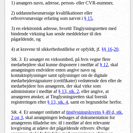
1)
ansøgers navn, adresse, person- eller CVR-nummer,
2)
uddannelsesmæssige kvalifikationer eller
erhvervsmæssige erfaring som nævnt i
§ 15
,
3)
en elektronisk adresse, hvortil Tinglysningsretten med
bindende virkning kan sende meddelelser til den
pågældende, og
4)
at kravene til sikkerhedsstillelse er opfyldt, jf.
§§ 16
-
20
.
Stk. 3.
Er ansøger en virksomhed, på hvis vegne flere
medarbejdere skal kunne disponere i medfør af
§ 12
, skal
ansøgningen endvidere enten angive navn og
kontaktoplysninger samt oplysninger om de digitale
medarbejdersignaturer (certifikater) vedrørende den eller de
medarbejdere hos ansøgeren, der skal virke som
administrator i medfør af
§ 13, stk. 2
, eller angive, at
ansøgeren ønsker, at Tinglysningsretten skal forestå
registreringen efter
§ 13, stk. 4
, samt en begrundelse herfor.
Stk. 4.
Er ansøger omfattet af
tinglysningslovens § 49 d, stk.
2 og 3
, skal ansøgningen ledsages af dokumentation for
ansøgerens tilladelse mv. til i medfør af den relevante
lovgivning at udøve det pågældende erhverv. Øvrige