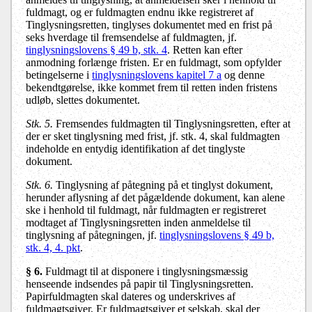
fuldmagt, og er fuldmagten endnu ikke registreret af
Tinglysningsretten, tinglyses dokumentet med en frist på
seks hverdage til fremsendelse af fuldmagten, jf.
tinglysningslovens § 49 b, stk. 4
. Retten kan efter
anmodning forlænge fristen. Er en fuldmagt, som opfylder
betingelserne i
tinglysningslovens kapitel 7 a
og denne
bekendtgørelse, ikke kommet frem til retten inden fristens
udløb, slettes dokumentet.
Stk. 5.
Fremsendes fuldmagten til Tinglysningsretten, efter at
der er sket tinglysning med frist, jf. stk. 4, skal fuldmagten
indeholde en entydig identifikation af det tinglyste
dokument.
Stk. 6.
Tinglysning af påtegning på et tinglyst dokument,
herunder aflysning af det pågældende dokument, kan alene
ske i henhold til fuldmagt, når fuldmagten er registreret
modtaget af Tinglysningsretten inden anmeldelse til
tinglysning af påtegningen, jf.
tinglysningslovens § 49 b,
stk. 4, 4. pkt
.
§ 6.
Fuldmagt til at disponere i tinglysningsmæssig
henseende indsendes på papir til Tinglysningsretten.
Papirfuldmagten skal dateres og underskrives af
fuldmagtsgiver. Er fuldmagtsgiver et selskab, skal der