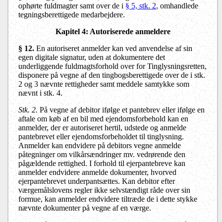
ophørte fuldmagter samt over de i
§ 5, stk. 2
, omhandlede
tegningsberettigede medarbejdere.
Kapitel 4: Autoriserede anmeldere
§ 12.
En autoriseret anmelder kan ved anvendelse af sin
egen digitale signatur, uden at dokumentere det
underliggende fuldmagtsforhold over for Tinglysningsretten,
disponere på vegne af den tingbogsberettigede over de i stk.
2 og 3 nævnte rettigheder samt meddele samtykke som
nævnt i stk. 4.
Stk. 2.
På vegne af debitor ifølge et pantebrev eller ifølge en
aftale om køb af en bil med ejendomsforbehold kan en
anmelder, der er autoriseret hertil, udstede og anmelde
pantebrevet eller ejendomsforbeholdet til tinglysning.
Anmelder kan endvidere på debitors vegne anmelde
påtegninger om vilkårsændringer mv. vedrørende den
pågældende rettighed. I forhold til ejerpantebreve kan
anmelder endvidere anmelde dokumenter, hvorved
ejerpantebrevet underpantsættes. Kan debitor efter
værgemålslovens regler ikke selvstændigt råde over sin
formue, kan anmelder endvidere tiltræde de i dette stykke
nævnte dokumenter på vegne af en værge.