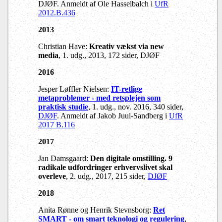
DJØF. Anmeldt af Ole Hasselbalch i
UfR
2012.B.436
2013
Christian Have:
Kreativ vækst via new
media
, 1. udg., 2013, 172 sider, DJØF
2016
Jesper Løffler Nielsen:
IT-retlige
metaproblemer - med retsplejen som
praktisk studie
, 1. udg., nov. 2016, 340 sider,
DJØF
. Anmeldt af Jakob Juul-Sandberg i
UfR
2017 B.116
2017
Jan Damsgaard:
Den digitale omstilling. 9
radikale udfordringer erhvervslivet skal
overleve
, 2. udg., 2017, 215 sider,
DJØF
2018
Anita Rønne og Henrik Stevnsborg:
Ret
SMART - om smart teknologi og regulering
,