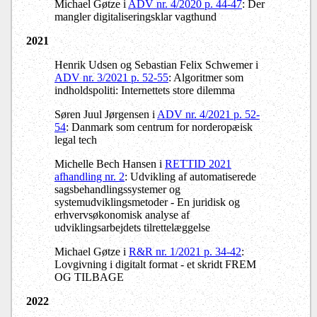
Michael Gøtze i
ADV nr. 4/2020 p. 44-47
: Der
mangler digitaliseringsklar vagthund
2021
Henrik Udsen og Sebastian Felix Schwemer i
ADV nr. 3/2021 p. 52-55
: Algoritmer som
indholdspoliti: Internettets store dilemma
Søren Juul Jørgensen i
ADV nr. 4/2021 p. 52-
54
: Danmark som centrum for norderopæisk
legal tech
Michelle Bech Hansen i
RETTID 2021
afhandling nr. 2
: Udvikling af automatiserede
sagsbehandlingssystemer og
systemudviklingsmetoder - En juridisk og
erhvervsøkonomisk analyse af
udviklingsarbejdets tilrettelæggelse
Michael Gøtze i
R&R nr. 1/2021 p. 34-42
:
Lovgivning i digitalt format - et skridt FREM
OG TILBAGE
2022