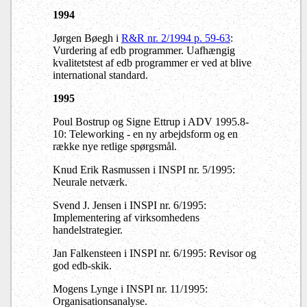
1994
Jørgen Bøegh i
R&R nr. 2/1994 p. 59-63
:
Vurdering af edb programmer. Uafhængig
kvalitetstest af edb programmer er ved at blive
international standard.
1995
Poul Bostrup og Signe Ettrup i ADV 1995.8-
10: Teleworking - en ny arbejdsform og en
række nye retlige spørgsmål.
Knud Erik Rasmussen i INSPI nr. 5/1995:
Neurale netværk.
Svend J. Jensen i INSPI nr. 6/1995:
Implementering af virksomhedens
handelstrategier.
Jan Falkensteen i INSPI nr. 6/1995: Revisor og
god edb-skik.
Mogens Lynge i INSPI nr. 11/1995:
Organisationsanalyse.