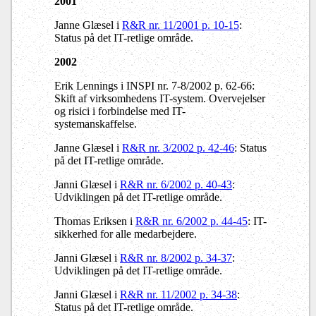
2001
Janne Glæsel i
R&R nr. 11/2001 p. 10-15
:
Status på det IT-retlige område.
2002
Erik Lennings i INSPI nr. 7-8/2002 p. 62-66:
Skift af virksomhedens IT-system. Overvejelser
og risici i forbindelse med IT-
systemanskaffelse.
Janne Glæsel i
R&R nr. 3/2002 p. 42-46
:
Status
på det IT-retlige område.
Janni Glæsel i
R&R nr. 6/2002 p. 40-43
:
Udviklingen på det IT-retlige område.
Thomas Eriksen i
R&R nr. 6/2002 p. 44-45
: IT-
sikkerhed for alle medarbejdere.
Janni Glæsel i
R&R nr. 8/2002 p. 34-37
:
Udviklingen på det IT-retlige område.
Janni Glæsel i
R&R nr. 11/2002 p. 34-38
:
Status på det IT-retlige område.