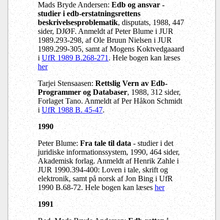
Mads Bryde Andersen:
Edb og ansvar -
studier i edb-erstatningsrettens
beskrivelsesproblematik
, disputats, 1988, 447
sider, DJØF. Anmeldt af Peter Blume i JUR
1989.293-298, af Ole Bruun Nielsen i JUR
1989.299-305, samt af Mogens Koktvedgaaard
i
UfR 1989 B.268-271
. Hele bogen kan læses
her
Tarjei Stensaasen:
Rettslig Vern av Edb-
Programmer og Databaser
, 1988, 312 sider,
Forlaget Tano. Anmeldt af Per Håkon Schmidt
i
UfR 1988 B. 45-47
.
1990
Peter Blume:
Fra tale til data
- studier i det
juridiske informationssystem, 1990, 464 sider,
Akademisk forlag. Anmeldt af Henrik Zahle i
JUR 1990.394-400: Loven i tale, skrift og
elektronik, samt på norsk af Jon Bing i UfR
1990 B.68-72. Hele bogen kan læses
her
1991