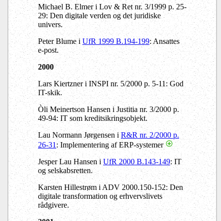
Michael B. Elmer i Lov & Ret nr. 3/1999 p. 25-
29: Den digitale verden og det juridiske
univers.
Peter Blume i
UfR 1999 B.194-199
: Ansattes
e-post.
2000
Lars Kiertzner i INSPI nr. 5/2000 p. 5-11: God
IT-skik.
Òli Meinertson Hansen i Justitia nr. 3/2000 p.
49-94: IT som kreditsikringsobjekt.
Lau Normann Jørgensen i
R&R nr. 2/2000 p.
26-31
: Implementering af ERP-systemer
Jesper Lau Hansen i
UfR 2000 B.143-149
: IT
og selskabsretten.
Karsten Hillestrøm i ADV 2000.150-152: Den
digitale transformation og erhvervslivets
rådgivere.