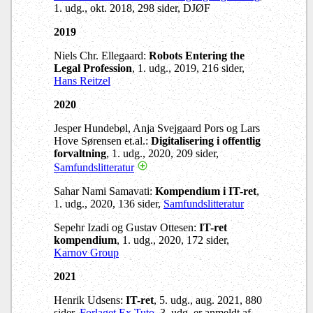
1. udg., okt. 2018, 298 sider, DJØF
2019
Niels Chr. Ellegaard:
Robots Entering the
Legal Profession
, 1. udg., 2019, 216 sider,
Hans Reitzel
2020
Jesper Hundebøl, Anja Svejgaard Pors og Lars
Hove Sørensen et.al.:
Digitalisering i offentlig
forvaltning
, 1. udg., 2020, 209 sider,
Samfundslitteratur
Sahar Nami Samavati:
Kompendium i IT-ret
,
1. udg., 2020, 136 sider,
Samfundslitteratur
Sepehr Izadi og Gustav Ottesen:
IT-ret
kompendium
, 1. udg., 2020, 172 sider,
Karnov Group
2021
Henrik Udsens:
IT-ret
, 5. udg., aug. 2021, 880
sider,
Forlaget Ex Tuto
. 3. udg. er anmeldt af