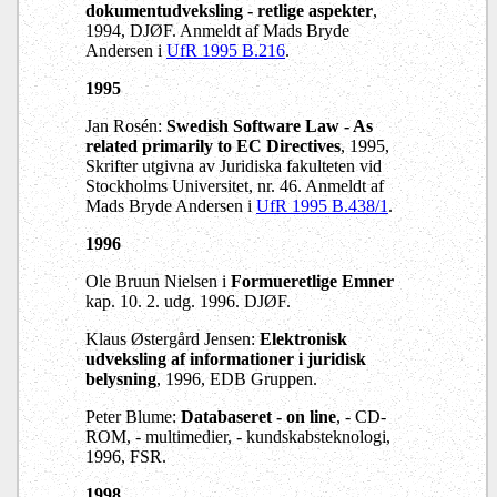
dokumentudveksling - retlige aspekter
,
1994, DJØF. Anmeldt af Mads Bryde
Andersen i
UfR 1995 B.216
.
1995
Jan Rosén:
Swedish Software Law - As
related primarily to EC Directives
, 1995,
Skrifter utgivna av Juridiska fakulteten vid
Stockholms Universitet, nr. 46. Anmeldt af
Mads Bryde Andersen i
UfR 1995 B.438/1
.
1996
Ole Bruun Nielsen i
Formueretlige Emner
kap. 10. 2. udg. 1996. DJØF.
Klaus Østergård Jensen:
Elektronisk
udveksling af informationer i juridisk
belysning
, 1996, EDB Gruppen.
Peter Blume:
Databaseret - on line
, - CD-
ROM, - multimedier, - kundskabsteknologi,
1996, FSR.
1998