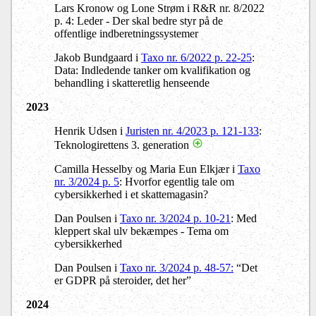
Lars Kronow og Lone Strøm i R&R nr. 8/2022
p. 4: Leder - Der skal bedre styr på de
offentlige indberetningssystemer
Jakob Bundgaard i
Taxo nr. 6/2022 p. 22-25
:
Data: Indledende tanker om kvalifikation og
behandling i skatteretlig henseende
2023
Henrik Udsen i
Juristen nr. 4/2023 p. 121-133
:
Teknologirettens 3. generation
Camilla Hesselby og Maria Eun Elkjær i
Taxo
nr. 3/2024 p. 5
:
Hvorfor egentlig tale om
cybersikkerhed i et skattemagasin?
Dan Poulsen i
Taxo nr. 3/2024 p. 10-21
:
Med
kleppert skal ulv bekæmpes - Tema om
cybersikkerhed
Dan Poulsen i
Taxo nr. 3/2024 p. 48-57:
“Det
er GDPR på steroider, det her”
2024