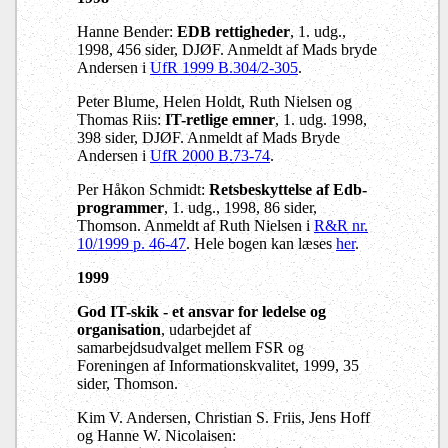
Hanne Bender:
EDB rettigheder
, 1. udg.,
1998, 456 sider, DJØF. Anmeldt af Mads bryde
Andersen i
UfR 1999 B.304/2-305
.
Peter Blume, Helen Holdt, Ruth Nielsen og
Thomas Riis:
IT-retlige emner
, 1. udg. 1998,
398 sider, DJØF. Anmeldt af Mads Bryde
Andersen i
UfR 2000 B.73-74
.
Per Håkon Schmidt:
Retsbeskyttelse af Edb-
programmer
, 1. udg., 1998, 86 sider,
Thomson. Anmeldt af Ruth Nielsen i
R&R nr.
10/1999 p. 46-47
. Hele bogen kan læses
her
.
1999
God IT-skik - et ansvar for ledelse og
organisation
, udarbejdet af
samarbejdsudvalget mellem FSR og
Foreningen af Informationskvalitet, 1999, 35
sider, Thomson.
Kim V. Andersen, Christian S. Friis, Jens Hoff
og Hanne W. Nicolaisen: