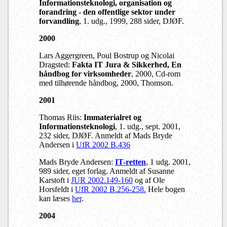
Informationsteknologi, organisation og
forandring - den offentlige sektor under
forvandling
, 1. udg., 1999, 288 sider, DJØF.
2000
Lars Aggergreen, Poul Bostrup og Nicolai
Dragsted:
Fakta IT Jura & Sikkerhed, En
håndbog for virksomheder
, 2000, Cd-rom
med tilhørende håndbog, 2000, Thomson.
2001
Thomas Riis:
Immaterialret og
Informationsteknologi
, 1. udg., sept. 2001,
232 sider, DJØF. Anmeldt af Mads Bryde
Andersen i
UfR 2002 B.436
Mads Bryde Andersen:
IT-retten
, 1 udg. 2001,
989 sider, eget forlag. Anmeldt af Susanne
Karstoft i
JUR 2002.149-160
og af Ole
Horsfeldt i
UfR 2002 B.256-258.
Hele bogen
kan læses
her
.
2004