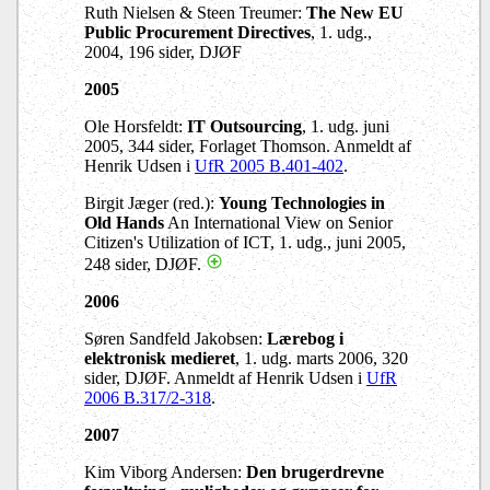
Ruth Nielsen & Steen Treumer:
The New EU
Public Procurement Directives
, 1. udg.,
2004, 196 sider, DJØF
2005
Ole Horsfeldt:
IT Outsourcing
, 1. udg. juni
2005, 344 sider, Forlaget Thomson. Anmeldt af
Henrik Udsen i
UfR 2005 B.401-402
.
Birgit Jæger (red.):
Young Technologies in
Old Hands
An International View on Senior
Citizen's Utilization of ICT, 1. udg., juni 2005,
248 sider, DJØF.
2006
Søren Sandfeld Jakobsen:
Lærebog i
elektronisk medieret
, 1. udg. marts 2006, 320
sider, DJØF. Anmeldt af Henrik Udsen i
UfR
2006 B.317/2-318
.
2007
Kim Viborg Andersen:
Den brugerdrevne