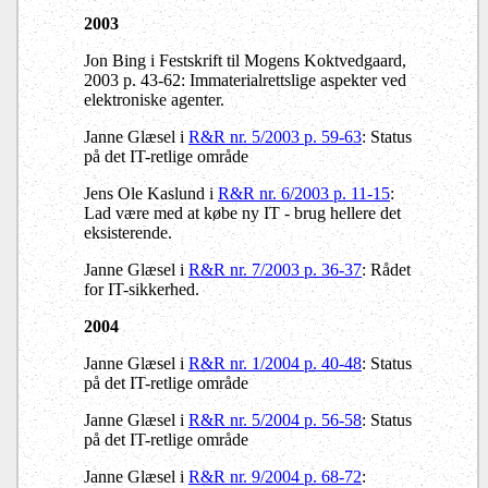
2003
Jon Bing i Festskrift til Mogens Koktvedgaard,
2003 p. 43-62: Immaterialrettslige aspekter ved
elektroniske agenter.
Janne Glæsel i
R&R nr. 5/2003 p. 59-63
: Status
på det IT-retlige område
Jens Ole Kaslund i
R&R nr. 6/2003 p. 11-15
:
Lad være med at købe ny IT - brug hellere det
eksisterende.
Janne Glæsel i
R&R nr. 7/2003 p. 36-37
: Rådet
for IT-sikkerhed.
2004
Janne Glæsel i
R&R nr. 1/2004 p. 40-48
: Status
på det IT-retlige område
Janne Glæsel i
R&R nr. 5/2004 p. 56-58
: Status
på det IT-retlige område
Janne Glæsel i
R&R nr. 9/2004 p. 68-72
: