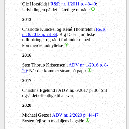
Ole Horsfeldt i
R&R nr. 1/2011 p. 48-49
:
Udviklingen på det IT-retlige område
2013
Charlotte Kunckel og René Thornfeldt i
R&R
nr. 8/2013 p. 74-84
: Big Data - juridiske
udfordringer og råd i forbindelse med
kommerciel udnyttelse
2016
Sten Thorup Kristensen i
ADV nr. 1/2016 p. 8-
20
: Når der kommer strøm på papir
2017
Christina Egelund i ADV nr. 6/2017 p. 30: Stil
også det offentlige til ansvar
2020
Michael Gøtze i
ADV nr. 2/2020 p. 44-47
:
Systemfejl som medaljens bagside