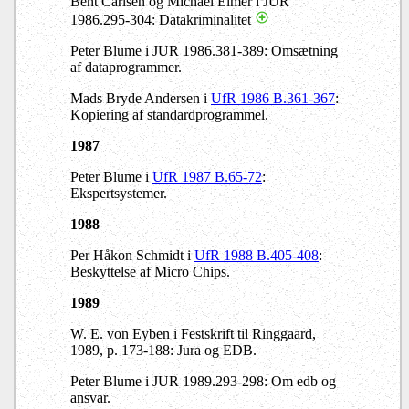
Bent Carlsen og Michael Elmer i JUR
1986.295-304: Datakriminalitet
Peter Blume i JUR 1986.381-389: Omsætning
af dataprogrammer.
Mads Bryde Andersen i
UfR 1986 B.361-367
:
Kopiering af standardprogrammel.
1987
Peter Blume i
UfR 1987 B.65-72
:
Ekspertsystemer.
1988
Per Håkon Schmidt i
UfR 1988 B.405-408
:
Beskyttelse af Micro Chips.
1989
W. E. von Eyben i Festskrift til Ringgaard,
1989, p. 173-188: Jura og EDB.
Peter Blume i JUR 1989.293-298: Om edb og
ansvar.