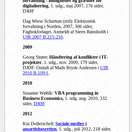
forvaltning
- muligheder og grænser for
digitalisering
, 1. udg., maj 2007, 176 sider,
DJØF
Dag Wiese Schartum (red): Elektronisk
forvaltning i Norden, 2007, 306 sider,
Fagbokforlaget. Anmeldt af Steen Rønsholdt i
UfR 2007 B.215-216
.
2009
Georg Strøm:
Håndtering af konflikter i IT-
projekter
, 1. udg., nov. 2009, 179 sider,
DJØF.
Omtalt af Mads Bryde Andersen i
UfR
2010 B.109/1
.
2010
Susanne Wøhlk:
VBA programming in
Business Economics,
1. udg. aug. 2010, 332
sider,
DJØF
2012
Kia Dollerschell:
Sociale medier i
ansættelsesretten
, 1. udg., juli 2012, 218 sider,