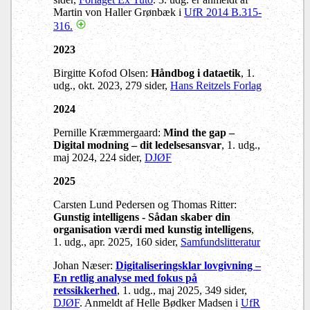
Martin von Haller Grønbæk i
UfR 2014 B.315-
316.
2023
Birgitte Kofod Olsen:
Håndbog i dataetik
, 1.
udg., okt. 2023, 279 sider,
Hans Reitzels Forlag
2024
Pernille Kræmmergaard:
Mind the gap –
Digital modning – dit ledelsesansvar
, 1. udg.,
maj 2024, 224 sider,
DJØF
2025
Carsten Lund Pedersen og Thomas Ritter:
Gunstig intelligens - Sådan skaber din
organisation værdi med kunstig intelligens
,
1. udg., apr. 2025, 160 sider,
Samfundslitteratur
Johan Næser:
Digitaliseringsklar lovgivning –
En retlig analyse med fokus på
retssikkerhed
, 1. udg., maj 2025, 349 sider,
DJØF
. Anmeldt af Helle Bødker Madsen i
UfR