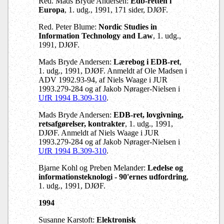
Red. Mads Bryde Andersen:
Edb-retten i
Europa
, 1. udg., 1991, 171 sider, DJØF.
Red. Peter Blume:
Nordic Studies in
Information Technology and Law
, 1. udg.,
1991, DJØF.
Mads Bryde Andersen:
Lærebog i EDB-ret
,
1. udg., 1991, DJØF. Anmeldt af Ole Madsen i
ADV 1992.93-94, af Niels Waage i JUR
1993.279-284 og af Jakob Nørager-Nielsen i
UfR 1994 B.309-310
.
Mads Bryde Andersen:
EDB-ret, lovgivning,
retsafgørelser, kontrakter
, 1. udg., 1991,
DJØF. Anmeldt af Niels Waage i JUR
1993.279-284 og af Jakob Nørager-Nielsen i
UfR 1994 B.309-310
.
Bjarne Kohl og Preben Melander:
Ledelse og
informationsteknologi - 90'ernes udfordring
,
1. udg., 1991, DJØF.
1994
Susanne Karstoft:
Elektronisk