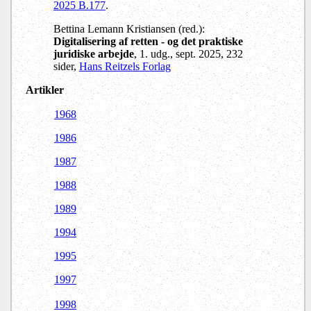
2025 B.177
.
Bettina Lemann Kristiansen (red.):
Digitalisering af retten - og det praktiske
juridiske arbejde
, 1. udg., sept. 2025, 232
sider,
Hans Reitzels Forlag
Artikler
1968
1986
1987
1988
1989
1994
1995
1997
1998