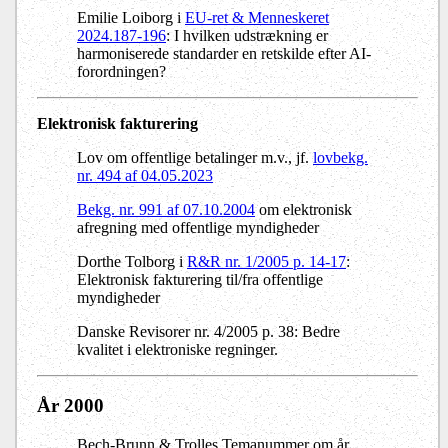
Emilie Loiborg i
EU-ret & Menneskeret
2024.187-196
: I hvilken udstrækning er
harmoniserede standarder en retskilde efter AI-
forordningen?
Elektronisk fakturering
Lov om offentlige betalinger m.v., jf.
lovbekg.
nr. 494 af 04.05.2023
Bekg. nr. 991 af 07.10.2004
om elektronisk
afregning med offentlige myndigheder
Dorthe Tolborg i
R&R nr. 1/2005 p. 14-17
:
Elektronisk fakturering til/fra offentlige
myndigheder
Danske Revisorer nr. 4/2005 p. 38: Bedre
kvalitet i elektroniske regninger.
År 2000
Bech-Brunn & Trolles Temanummer om år