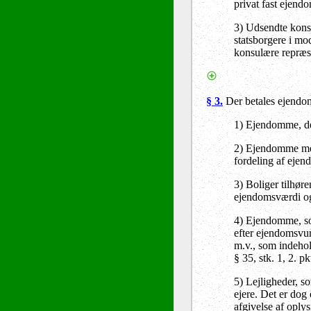
privat fast ejend
3) Udsendte kons
statsborgere i mo
konsulære repræs
§ 3.
Der betales ejendom
1) Ejendomme, de
2) Ejendomme med 
fordeling af eje
3) Boliger tilhør
ejendomsværdi og
4) Ejendomme, som
efter ejendomsvu
m.v., som indehol
§ 35, stk. 1, 2. pk
5) Lejligheder, so
ejere. Det er dog
afgivelse af oplys