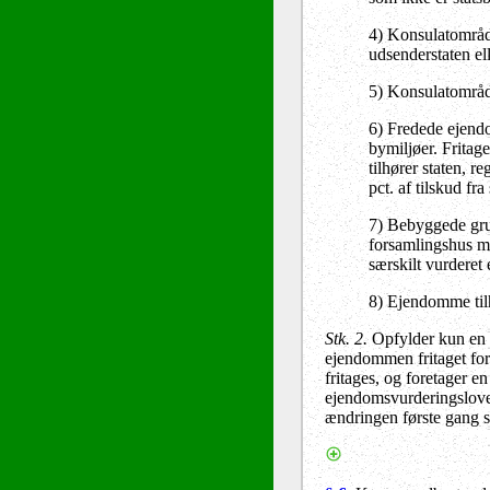
4) Konsulatområde
udsenderstaten el
5) Konsulatområde
6) Fredede ejendo
bymiljøer. Fritag
tilhører staten, r
pct. af tilskud f
7) Bebyggede grun
forsamlingshus m.
særskilt vurderet
8) Ejendomme til
Stk. 2.
Opfylder kun en d
ejendommen fritaget for
fritages, og foretager e
ejendomsvurderingslovens
ændringen første gang s