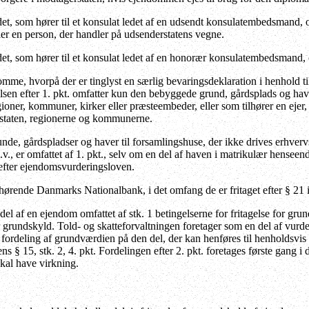
t, som hører til et konsulat ledet af en udsendt konsulatembedsmand, o
ler en person, der handler på udsenderstatens vegne.
t, som hører til et konsulat ledet af en honorær konsulatembedsmand, 
mme, hvorpå der er tinglyst en særlig bevaringsdeklaration i henhold 
elsen efter 1. pkt. omfatter kun den bebyggede grund, gårdsplads og hav
egioner, kommuner, kirker eller præsteembeder, eller som tilhører en eje
ra staten, regionerne og kommunerne.
de, gårdspladser og haver til forsamlingshuse, der ikke drives erhve
v., er omfattet af 1. pkt., selv om en del af haven i matrikulær henseen
 efter ejendomsvurderingsloven.
hørende Danmarks Nationalbank, i det omfang de er fritaget efter § 2
el af en ejendom omfattet af stk. 1 betingelserne for fritagelse for gr
 grundskyld. Told- og skatteforvaltningen foretager som en del af vurde
n fordeling af grundværdien på den del, der kan henføres til henholdsvis d
 § 15, stk. 2, 4. pkt. Fordelingen efter 2. pkt. foretages første gang i d
kal have virkning.