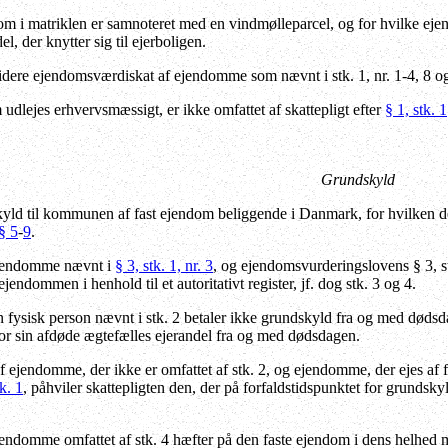
 i matriklen er samnoteret med en vindmølleparcel, og for hvilke eje
el, der knytter sig til ejerboligen.
dere ejendomsværdiskat af ejendomme som nævnt i stk. 1, nr. 1-4, 8 og 
lejes erhvervsmæssigt, er ikke omfattet af skattepligt efter
§ 1, stk. 1
Grundskyld
yld til kommunen af fast ejendom beliggende i Danmark, for hvilken der
§ 5
-
9
.
jendomme nævnt i
§ 3, stk. 1, nr. 3
, og ejendomsvurderingslovens § 3, stk
ejendommen i henhold til et autoritativt register, jf. dog stk. 3 og 4.
 fysisk person nævnt i stk. 2 betaler ikke grundskyld fra og med dødsda
or sin afdøde ægtefælles ejerandel fra og med dødsdagen.
 ejendomme, der ikke er omfattet af stk. 2, og ejendomme, der ejes af fy
k. 1
, påhviler skattepligten den, der på forfaldstidspunktet for grundsky
ndomme omfattet af stk. 4 hæfter på den faste ejendom i dens helhed me