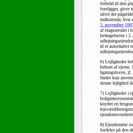
forhold til den p
foreligger, giver
såvel det pågælde
indkomstår, hvis 
3. november 199
af etagearealet i 
betingelserne i 2.
udlejningsejendom
til et autoritativ
udlejningsejendom
6) Lejligheder be
beboet af ejerne.
ligningsloven, jf.
finder kun anvende
denne lejlighed ik
7) Lejligheder i 
boliginteressentsk
knyttet en brugsr
lejeværdiberegning
ejendomsvurderin
8) Ejendomme over
fordeles på den de