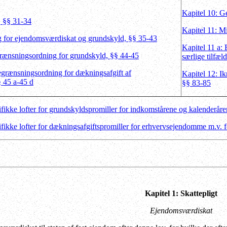
Kapitel 10: G
, §§ 31-34
Kapitel 11: M
g for ejendomsværdiskat og grundskyld, §§ 35-43
Kapitel 11 a: 
grænsningsordning for grundskyld, §§ 44-45
særlige tilfæl
egrænsningsordning for dækningsafgift af
Kapitel 12: Ik
 45 a-45 d
§§ 83-85
kke lofter for grundskyldspromiller for indkomstårene og kalenderåre
kke lofter for dækningsafgiftspromiller for erhvervsejendomme m.v. for
Kapitel 1: Skattepligt
Ejendomsværdiskat