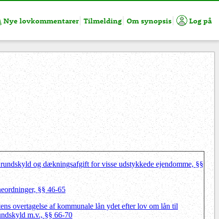
Nye lovkommentarer
Tilmelding
Om synopsis
Log på
Grundskyld og dækningsafgift for visse udstykkede ejendomme, §§
neordninger, §§ 46-65
tens overtagelse af kommunale lån ydet efter lov om lån til
rundskyld m.v., §§ 66-70