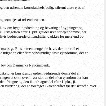
g den udsendte konsulatchefs bolig, såfremt disse ejes af
og som ejes af udsenderstaten.
til lov om bygningsfredning og bevaring af bygninger og
e. Fritagelsen efter 1. pkt. gælder ikke for ejendomme, der
r, hvis budgetterede driftsudgifter dækkes for mere end 50
rvsmæssigt. En sammenhængende have, der hører til et
de udgør en eller flere selvstændige faste ejendomme, der er
1 i lov om Danmarks Nationalbank.
undskyld, er kun grundværdien vedrørende denne del af
ringen et skøn over, hvor stor en del af en ejendom der kan
en fritagne og den ikkefritagne del efter 1. pkt., jf.
en vurdering, der er foretaget i kalenderåret før det skatteår, hvor