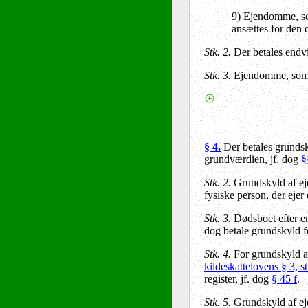
9) Ejendomme, som
ansættes for den d
Stk. 2.
Der betales endvi
Stk. 3.
Ejendomme, som ud
§ 4.
Der betales grundsk
grundværdien, jf. dog
§
Stk. 2.
Grundskyld af e
fysiske person, der ejer 
Stk. 3.
Dødsboet efter en
dog betale grundskyld f
Stk. 4.
For grundskyld af
kildeskattelovens § 3, st
register, jf. dog
§ 45 f
.
Stk. 5.
Grundskyld af eje