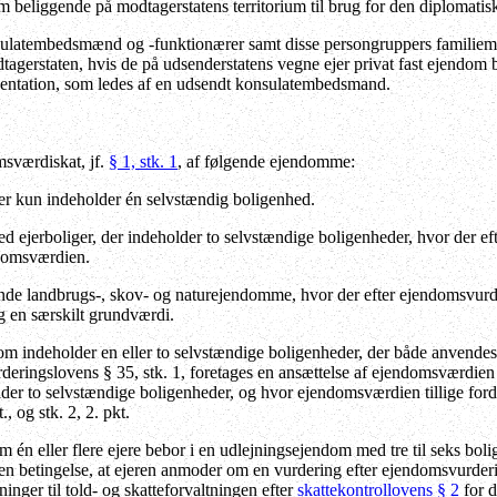
om beliggende på modtagerstatens territorium til brug for den diplomatis
ulatembedsmænd og -funktionærer samt disse persongruppers familieme
dtagerstaten, hvis de på udsenderstatens vegne ejer privat fast ejendom 
entation, som ledes af en udsendt konsulatembedsmand.
sværdiskat, jf.
§ 1, stk. 1
, af følgende ejendomme:
r kun indeholder én selvstændig boligenhed.
ejerboliger, der indeholder to selvstændige boligenheder, hvor der eft
ndomsværdien.
ende landbrugs-, skov- og naturejendomme, hvor der efter ejendomsvurder
 en særskilt grundværdi.
 indeholder en eller to selvstændige boligenheder, der både anvendes 
rderingslovens § 35, stk. 1, foretages en ansættelse af ejendomsværdi
der to selvstændige boligenheder, og hvor ejendomsværdien tillige for
t., og stk. 2, 2. pkt.
m én eller flere ejere bebor i en udlejningsejendom med tre til seks bolig
 en betingelse, at ejeren anmoder om en vurdering efter ejendomsvurder
ninger til told- og skatteforvaltningen efter
skattekontrollovens § 2
for d