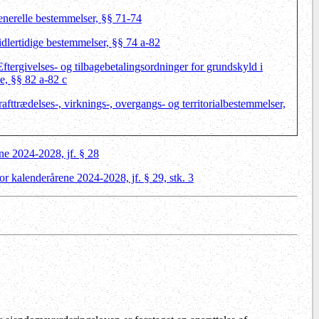
enerelle bestemmelser, §§ 71-74
idlertidige bestemmelser, §§ 74 a-82
Eftergivelses- og tilbagebetalingsordninger for grundskyld i
de, §§ 82 a-82 c
rafttrædelses-, virknings-, overgangs- og territorialbestemmelser,
ne 2024-2028, jf. § 28
 kalende‍rårene 2024-2028, jf. § 29, stk. 3