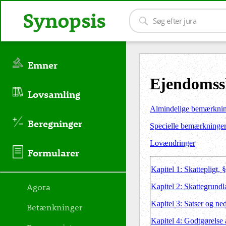
Synopsis
Emner
Ejendomss
Lovsamling
Almindelige bemærkni
Beregninger
Specielle bemærkninge
Lovændringer
Formularer
Kapitel 1: Skattepligt, 
Agora
Kapitel 2: Skattegrundl
Kapitel 3: Satser og ne
Betænkninger
Kapitel 4: Godtgørelse 