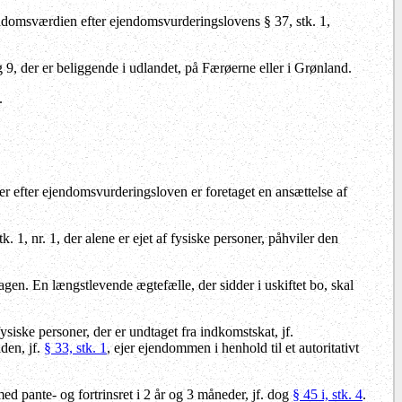
ndomsværdien efter ejendomsvurderingslovens § 37, stk. 1,
9, der er beliggende i udlandet, på Færøerne eller i Grønland.
.
 efter ejendomsvurderingsloven er foretaget en ansættelse af
. 1, nr. 1, der alene er ejet af fysiske personer, påhviler den
gen. En længstlevende ægtefælle, der sidder i uskiftet bo, skal
siske personer, der er undtaget fra indkomstskat, jf.
lden, jf.
§ 33, stk. 1
, ejer ejendommen i henhold til et autoritativt
d pante- og fortrinsret i 2 år og 3 måneder, jf. dog
§ 45 i, stk. 4
.