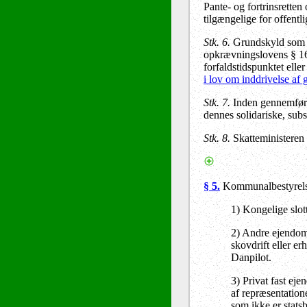
Pante- og fortrinsretten
tilgængelige for offentl
Stk. 6.
Grundskyld som næ
opkrævningslovens § 16 c,
forfaldstidspunktet ell
i lov om inddrivelse af g
Stk. 7.
Inden gennemførel
dennes solidariske, subs
Stk. 8.
Skatteministeren 
§ 5.
Kommunalbestyrelse
1) Kongelige slott
2) Andre ejendomm
skovdrift eller e
Danpilot.
3) Privat fast ej
af repræsentation
som ikke er stats