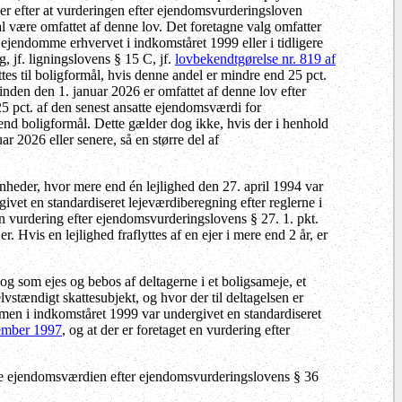
der efter at vurderingen efter ejendomsvurderingsloven
al være omfattet af denne lov. Det foretagne valg omfatter
ejendomme erhvervet i indkomståret 1999 eller i tidligere
, jf. ligningslovens § 15 C, jf.
lovbekendtgørelse nr. 819 af
tes til boligformål, hvis denne andel er mindre end 25 pct.
er inden den 1. januar 2026 er omfattet af denne lov efter
 25 pct. af den senest ansatte ejendomsværdi for
nd boligformål. Dette gælder dog ikke, hvis der i henhold
ar 2026 eller senere, så en større del af
enheder, hvor mere end én lejlighed den 27. april 1994 var
ivet en standardiseret lejeværdiberegning efter reglerne i
 en vurdering efter ejendomsvurderingslovens § 27. 1. pkt.
. Hvis en lejlighed fraflyttes af en ejer i mere end 2 år, er
og som ejes og bebos af deltagerne i et boligsameje, et
lvstændigt skattesubjekt, og hvor der til deltagelsen er
mmen i indkomståret 1999 var undergivet en standardiseret
vember 1997
, og at der er foretaget en vurdering efter
lke ejendomsværdien efter ejendomsvurderingslovens § 36