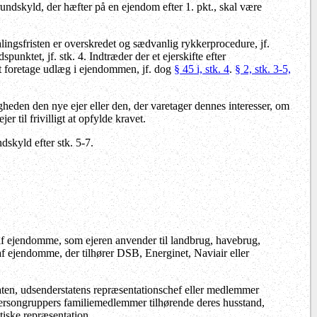
rundskyld, der hæfter på en ejendom efter 1. pkt., skal være
ingsfristen er overskredet og sædvanlig rykkerprocedure, jf.
unktet, jf. stk. 4. Indtræder der et ejerskifte efter
at foretage udlæg i ejendommen, jf. dog
§ 45 i, stk. 4
.
§ 2, stk. 3-5,
gheden den nye ejer eller den, der varetager dennes interesser, om
 til frivilligt at opfylde kravet.
skyld efter stk. 5-7.
af ejendomme, som ejeren anvender til landbrug, havebrug,
af ejendomme, der tilhører DSB, Energinet, Naviair eller
taten, udsenderstatens repræsentationschef eller medlemmer
 persongruppers familiemedlemmer tilhørende deres husstand,
tiske repræsentation.