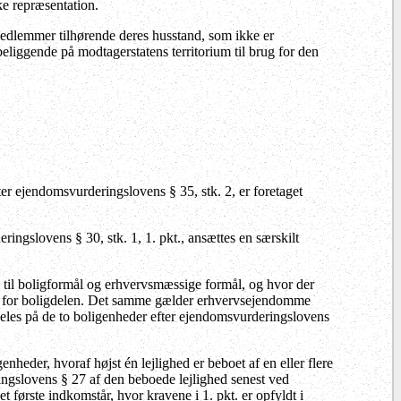
ke repræsentation.
dlemmer tilhørende deres husstand, som ikke er
beliggende på modtagerstatens territorium til brug for den
er ejendomsvurderingslovens § 35, stk. 2, er foretaget
ingslovens § 30, stk. 1, 1. pkt., ansættes en særskilt
til boligformål og erhvervsmæssige formål, og hvor der
en for boligdelen. Det samme gælder erhvervsejendomme
deles på de to boligenheder efter ejendomsvurderingslovens
enheder, hvoraf højst én lejlighed er beboet af en eller flere
ingslovens § 27 af den beboede lejlighed senest ved
et første indkomstår, hvor kravene i 1. pkt. er opfyldt i