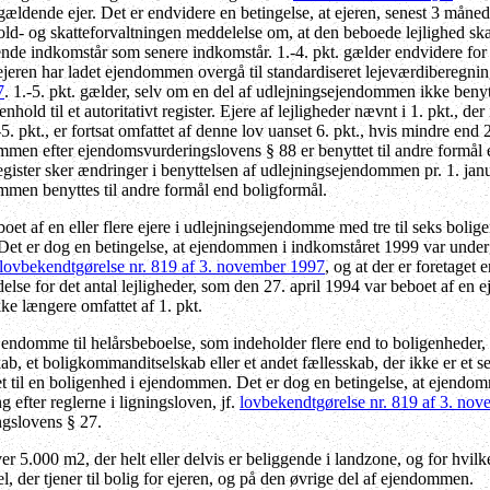
ågældende ejer. Det er endvidere en betingelse, at ejeren, senest 3 måne
 told- og skatteforvaltningen meddelelse om, at den beboede lejlighed sk
nde indkomstår som senere indkomstår. 1.-4. pkt. gælder endvidere for 
ejeren har ladet ejendommen overgå til standardiseret lejeværdiberegning
7
. 1.-5. pkt. gælder, selv om en del af udlejningsejendommen ikke benyt
henhold til et autoritativt register. Ejere af lejligheder nævnt i 1. pkt., d
-5. pkt., er fortsat omfattet af denne lov uanset 6. pkt., hvis mindre end
men efter ejendomsvurderingslovens § 88 er benyttet til andre formål e
t register sker ændringer i benyttelsen af udlejningsejendommen pr. 1. janu
men benyttes til andre formål end boligformål.
boet af en eller flere ejere i udlejningsejendomme med tre til seks bolig
 Det er dog en betingelse, at ejendommen i indkomståret 1999 var underg
lovbekendtgørelse nr. 819 af 3. november 1997
, og at der er foretaget
lse for det antal lejligheder, som den 27. april 1994 var beboet af en ejer
ke længere omfattet af 1. pkt.
ejendomme til helårsbeboelse, som indeholder flere end to boligenheder, 
ab, et boligkommanditselskab eller et andet fællesskab, der ikke er et se
et til en boligenhed i ejendommen. Det er dog en betingelse, at ejendo
 efter reglerne i ligningsloven, jf.
lovbekendtgørelse nr. 819 af 3. no
gslovens § 27.
 5.000 m2, der helt eller delvis er beliggende i landzone, og for hvi
l, der tjener til bolig for ejeren, og på den øvrige del af ejendommen.