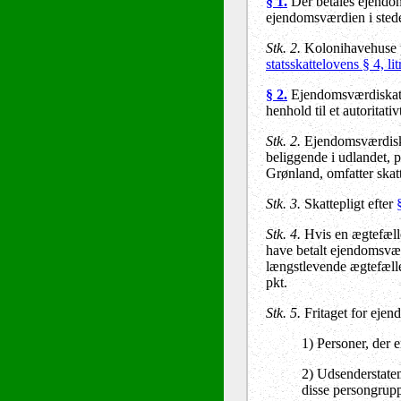
§ 1.
Der betales ejendoms
ejendomsværdien i stedet
Stk. 2.
Kolonihavehuse på
statsskattelovens § 4, lit
§ 2.
Ejendomsværdiskat p
henhold til et autoritativt
Stk. 2.
Ejendomsværdiskat
beliggende i udlandet, 
Grønland, omfatter skat
Stk. 3.
Skattepligt efter
Stk. 4.
Hvis en ægtefælle,
have betalt ejendomsvær
længstlevende ægtefælle
pkt.
Stk. 5.
Fritaget for ejen
1) Personer, der e
2) Udsenderstaten
disse persongrupp