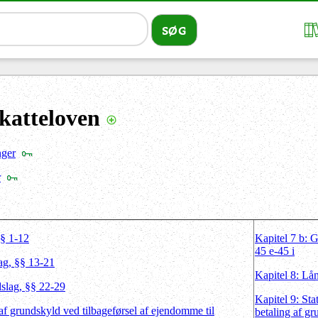
katteloven
nger
r
§§ 1-12
Kapitel 7 b: 
45 e-45 i
ag, §§ 13-21
Kapitel 8: Lå
dslag, §§ 22-29
Kapitel 9: Sta
af grundskyld ved tilbageførsel af ejendomme til
betaling af g