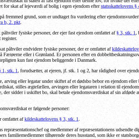
værdiskat til staten af fast ejendom efter denne lov, for hvilke der eft
 for skat af lejeværdi af bolig i egen ejendom efter
statsskattelovens § 4
 fremmed grund, som er undtaget fra vurdering efter ejendomsvurderings
ra b, 2. pkt
.
åhviler fysiske personer, der ejer fast ejendom omfattet af
§ 3, stk. 1
,
 register.
 påhviler endvidere fysiske personer, der er omfattet af
kildeskattelo
på Færøerne eller i Grønland. Er personen efter en dobbeltbeskatnings
tepligten kun fast ejendom beliggende i Danmark.
§ 1, stk. 1
, forudsætter, at ejeren, jf. stk. 1 og 2, har rådighed over eje
 arving eller legatar under skiftet af et dødsbo bebor en ejendom eller be
diskat, stilles ægtefællen, arvingen eller legataren i relation til ej
, der sidder i uskiftet bo, skal betale ejendomsværdiskat af sin afdøde
domsværdiskat er følgende personer:
r omfattet af
kildeskattelovens § 3, stk. 1
.
s repræsentationschef og medlemmer af repræsentationens udsendte dipl
ers familiemedlemmer tilhørende deres husstand, som ikke er statsborge