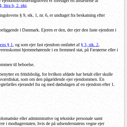
er ejendomsvurderingsloven er foretaget en ansættelse af
, litra b, 2. pkt
.
lovens § 9, stk. 1, nr. 6, er undtaget fra beskatning efter
 beliggende i Danmark. Ejeren er den, der ejer den faste ejendom i
vens § 1
, og som ejer fast ejendom omfattet af
§ 3, stk. 2
,
overenskomst hjemmehørende i en fremmed stat, på Færøerne eller i
ndommen til beboelse.
nytter en fritidsbolig, for hvilken afdøde har betalt eller skulle
endomsværdiskat, som om den pågældende ejer ejendommen. En
 ægtefælles ejerandel fra og med dødsdagen af en ejendom efter 1.
omatiske eller administrative og tekniske personale samt
re i modtagerstaten, hvis de på udsenderstatens vegne ejer