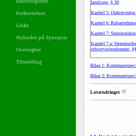
Emneregister
landzone, § 30
Forkortelser
Kapitel 5: Opkrævning
Kapitel 6: Rabatordnin
Links
Kapitel 7: Stigningsbe
Nyheder på Synopsis
Kapitel 7 a: Stigningsb
Oversigter
erhvervsejendomme, §§
Tilmelding
Bilag 1: Kommunespecifi
Bilag 2: Kommunespecifi
Lovændringer