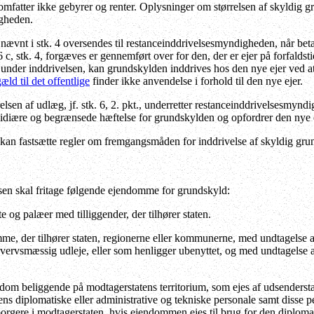
 omfatter ikke gebyrer og renter. Oplysninger om størrelsen af skyldig g
igheden.
vnt i stk. 4 oversendes til restanceinddrivelsesmyndigheden, når betal
 stk. 4, forgæves er gennemført over for den, der er ejer på forfaldstidsp
er under inddrivelsen, kan grundskylden inddrives hos den nye ejer ved 
æld til det offentlige
finder ikke anvendelse i forhold til den nye ejer.
sen af udlæg, jf. stk. 6, 2. pkt., underretter restanceinddrivelsesmyndi
idiære og begrænsede hæftelse for grundskylden og opfordrer den nye ejer
kan fastsætte regler om fremgangsmåden for inddrivelse af skyldig grund
n skal fritage følgende ejendomme for grundskyld:
e og palæer med tilliggender, der tilhører staten.
e, der tilhører staten, regionerne eller kommunerne, med undtagelse 
rhvervsmæssig udleje, eller som henligger ubenyttet, og med undtagelse 
endom beliggende på modtagerstatens territorium, som ejes af udsenders
ens diplomatiske eller administrative og tekniske personale samt disse
borgere i modtagerstaten, hvis ejendommen ejes til brug for den diploma