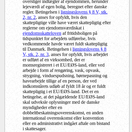
overstiger indtægter af ejendommen, herunder
lejeværdi af egen bolig, beregnet efter danske
regler. Betingelsen i
ligningslovens § 8 V, stk.
2, nr. 2
, anses for opfyldt, hvis den
skattepligtige ville have været skattepligtig efter
reglerne om ejendomsværdiskat i
ejendomsskatteloven
af fritidsboligen på
tidspunktet for arbejdets udførelse, hvis
vedkommende havde været fuldt skattepligtig
til Danmark. Betingelsen i
ligningslovens § 8
V, stk. 2, nr. 3
, anses for opfyldt, hvis arbejdet
er udført af en virksomhed, der er
momsregistreret i et EU/EØS-land, eller ved
arbejde i form af rengøring, vask, opvask,
strygning, vinduespudsning, børnepasning og
havearbejde tillige af en person, der ved
indkomstårets udløb af fyldt 18 år og er fuldt
skattepligtig i et EU/EØS-land. Det er en
betingelse, at det pågældende EU/EØS-land
skal udveksle oplysninger med de danske
myndigheder efter en
dobbeltbeskatningsoverenskomst, en anden
international overenskomst eller konvention
eller en administrativt indgået aftale om bistand
i skattesager.