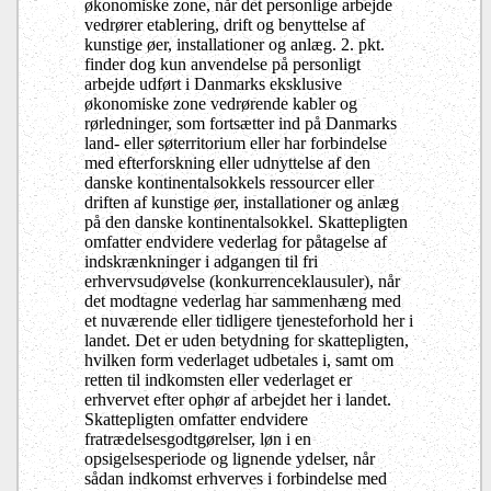
økonomiske zone, når det personlige arbejde
vedrører etablering, drift og benyttelse af
kunstige øer, installationer og anlæg. 2. pkt.
finder dog kun anvendelse på personligt
arbejde udført i Danmarks eksklusive
økonomiske zone vedrørende kabler og
rørledninger, som fortsætter ind på Danmarks
land- eller søterritorium eller har forbindelse
med efterforskning eller udnyttelse af den
danske kontinentalsokkels ressourcer eller
driften af kunstige øer, installationer og anlæg
på den danske kontinentalsokkel. Skattepligten
omfatter endvidere vederlag for påtagelse af
indskrænkninger i adgangen til fri
erhvervsudøvelse (konkurrenceklausuler), når
det modtagne vederlag har sammenhæng med
et nuværende eller tidligere tjenesteforhold her i
landet. Det er uden betydning for skattepligten,
hvilken form vederlaget udbetales i, samt om
retten til indkomsten eller vederlaget er
erhvervet efter ophør af arbejdet her i landet.
Skattepligten omfatter endvidere
fratrædelsesgodtgørelser, løn i en
opsigelsesperiode og lignende ydelser, når
sådan indkomst erhverves i forbindelse med