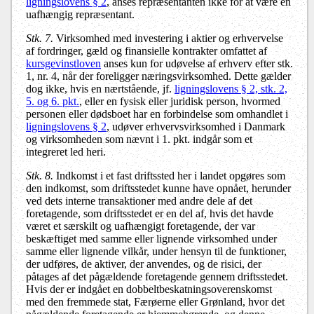
ligningslovens § 2
, anses repræsentanten ikke for at være en
uafhængig repræsentant.
Stk. 7.
Virksomhed med investering i aktier og erhvervelse
af fordringer, gæld og finansielle kontrakter omfattet af
kursgevinstloven
anses kun for udøvelse af erhverv efter stk.
1, nr. 4, når der foreligger næringsvirksomhed. Dette gælder
dog ikke, hvis en nærtstående, jf.
ligningslovens § 2, stk. 2,
5. og 6. pkt.
, eller en fysisk eller juridisk person, hvormed
personen eller dødsboet har en forbindelse som omhandlet i
ligningslovens § 2
, udøver erhvervsvirksomhed i Danmark
og virksomheden som nævnt i 1. pkt. indgår som et
integreret led heri.
Stk. 8.
Indkomst i et fast driftssted her i landet opgøres som
den indkomst, som driftsstedet kunne have opnået, herunder
ved dets interne transaktioner med andre dele af det
foretagende, som driftsstedet er en del af, hvis det havde
været et særskilt og uafhængigt foretagende, der var
beskæftiget med samme eller lignende virksomhed under
samme eller lignende vilkår, under hensyn til de funktioner,
der udføres, de aktiver, der anvendes, og de risici, der
påtages af det pågældende foretagende gennem driftsstedet.
Hvis der er indgået en dobbeltbeskatningsoverenskomst
med den fremmede stat, Færøerne eller Grønland, hvor det