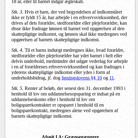
18 år, eller til barnet indgår ægteskab.
Stk. 3.
Hvis et barn, der ved begyndelsen af indkomståret
ikke er fyldt 15 år, har arbejde i en erhvervsvirksomhed, der
drives af dets forældre, stedforældre eller plejeforældre, kan
disse ikke fradrage lønnen til barnet ved opgørelsen af den
skattepligtige indkomst, og lønnen skal ikke medregnes ved
opgørelsen af barnets skattepligtige indkomst.
Stk. 4.
Til et barns indtægt medregnes ikke, hvad forældre,
stedforældre eller plejeforældre har ydet barnet i helt eller
delvis underhold, medmindre det udgør vederlag for arbejde
i en af forældrenes erhvervsvirksomhed og kan fradrages i
yderens skattepligtige indkomst eller ydes i form af
underholdsbidrag, jf. dog
ligningslovens §§ 10
og
11
.
Stk. 5.
Renter af beløb, der senest den 31. december 1993 i
henhold til lov om uddannelsesopsparing er indsat på en
uddannelseskonto eller i henhold til lov om
boligsparekontrakter er opsparet i henhold til en
boligsparekontrakt, medregnes alene ved opgørelsen af
barnets skattepligtige indkomst.
Afsnit I A: Grænsegængere