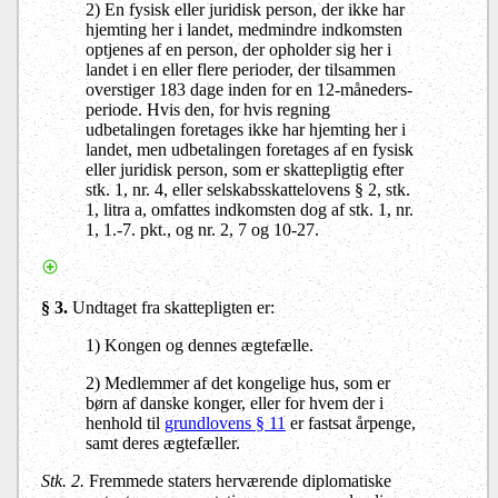
2) En fysisk eller juridisk person, der ikke har
hjemting her i landet, medmindre indkomsten
optjenes af en person, der opholder sig her i
landet i en eller flere perioder, der tilsammen
overstiger 183 dage inden for en 12-måneders-
periode. Hvis den, for hvis regning
udbetalingen foretages ikke har hjemting her i
landet, men udbetalingen foretages af en fysisk
eller juridisk person, som er skattepligtig efter
stk. 1, nr. 4, eller selskabsskattelovens § 2, stk.
1, litra a, omfattes indkomsten dog af stk. 1, nr.
1, 1.-7. pkt., og nr. 2, 7 og 10-27.
§ 3.
Undtaget fra skattepligten er:
1) Kongen og dennes ægtefælle.
2) Medlemmer af det kongelige hus, som er
børn af danske konger, eller for hvem der i
henhold til
grundlovens § 11
er fastsat årpenge,
samt deres ægtefæller.
Stk. 2.
Fremmede staters herværende diplomatiske