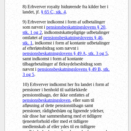
8) Erhverver royalty hidrørende fra kilder her i
landet, jf.
§ 65 C, stk. 4
.
9) Erhverver indkomst i form af udbetalinger
som nævnt i
pensionsbeskatningslovens § 20,
stk. 1 og 2
, indkomstskattepligtige udbetalinger
omfattet af
pensionsbeskatningslovens § 46,
stk. 1
, indkomst i form af kontante udbetalinger
af efterlønsbidrag som nævnt i
pensionsbeskatningslovens § 49 A, stk. 3 og 5
,
samt indkomst i form af kontante
tilbagebetalinger af fleksydelsesbidrag som
nævnt i
pensionsbeskatningslovens § 49 B, stk.
3 og 5
.
10) Erhverver indkomst her fra landet i form af
pensioner i henhold til uafdækkede
pensionstilsagn, der ikke omfattes af
pensionsbeskatningsloven
, eller sum til
afløsning af dette pensionstilsagn samt
pensioner, rådighedsløn og lignende ydelser,
når disse har sammenhæng med et tidligere
tjenesteforhold eller med et tidligere
medlemskab af eller ydes til en tidligere