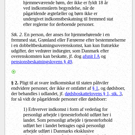
hjemmeværende børn, der ikke er fyldt 18 år
ved indkomstårets begyndelse, når de
pågældende ægtefæller og børn ikke er
undergivet indkomstbeskatning til fremmed stat
efter reglerne for derboende personer.
Stk. 2.
En person, der anses for hjemmehørende i en
fremmed stat, Grønland eller Færøerne efter bestemmelserne
i en dobbeltbeskatningsoverenskomst, kan kun fratrække
udgifter, der vedrører indtægter, som Danmark efter
overenskomsten kan beskatte, jf. dog
afsnit I A
og
pensionsbeskatningslovens § 49
.
§ 2.
Pligt til at svare indkomstskat til staten påhviler
endvidere personer, der ikke er omfattet af
§ 1
, og dødsboer,
der behandles i udlandet, jf.
dødsboskattelovens § 1, stk. 3
,
for så vidt de pågældende personer eller dødsboer:
1) Erhverver indkomst i form af vederlag for
personligt arbejde i tjenesteforhold udført her i
landet. Som personligt arbejde i tjenesteforhold
udført her i landet betragtes også personligt
arbejde udført i Danmarks eksklusive