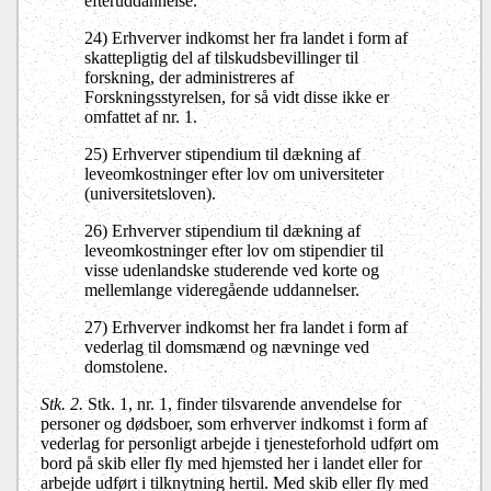
efteruddannelse.
24) Erhverver indkomst her fra landet i form af
skattepligtig del af tilskudsbevillinger til
forskning, der administreres af
Forskningsstyrelsen, for så vidt disse ikke er
omfattet af nr. 1.
25) Erhverver stipendium til dækning af
leveomkostninger efter lov om universiteter
(universitetsloven).
26) Erhverver stipendium til dækning af
leveomkostninger efter lov om stipendier til
visse udenlandske studerende ved korte og
mellemlange videregående uddannelser.
27) Erhverver indkomst her fra landet i form af
vederlag til domsmænd og nævninge ved
domstolene.
Stk. 2.
Stk. 1, nr. 1, finder tilsvarende anvendelse for
personer og dødsboer, som erhverver indkomst i form af
vederlag for personligt arbejde i tjenesteforhold udført om
bord på skib eller fly med hjemsted her i landet eller for
arbejde udført i tilknytning hertil. Med skib eller fly med