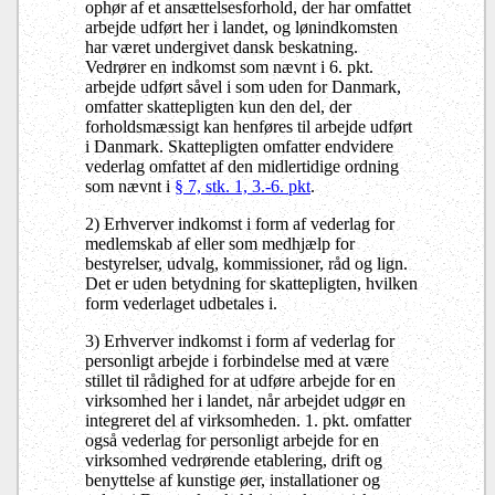
ophør af et ansættelsesforhold, der har omfattet
arbejde udført her i landet, og lønindkomsten
har været undergivet dansk beskatning.
Vedrører en indkomst som nævnt i 6. pkt.
arbejde udført såvel i som uden for Danmark,
omfatter skattepligten kun den del, der
forholdsmæssigt kan henføres til arbejde udført
i Danmark. Skattepligten omfatter endvidere
vederlag omfattet af den midlertidige ordning
som nævnt i
§ 7, stk. 1, 3.-6. pkt
.
2) Erhverver indkomst i form af vederlag for
medlemskab af eller som medhjælp for
bestyrelser, udvalg, kommissioner, råd og lign.
Det er uden betydning for skattepligten, hvilken
form vederlaget udbetales i.
3) Erhverver indkomst i form af vederlag for
personligt arbejde i forbindelse med at være
stillet til rådighed for at udføre arbejde for en
virksomhed her i landet, når arbejdet udgør en
integreret del af virksomheden. 1. pkt. omfatter
også vederlag for personligt arbejde for en
virksomhed vedrørende etablering, drift og
benyttelse af kunstige øer, installationer og