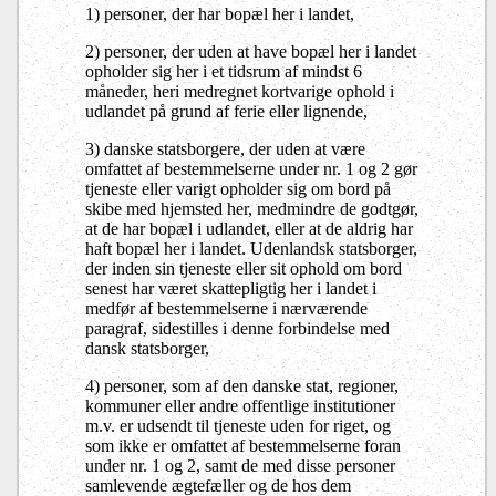
1) personer, der har bopæl her i landet,
2) personer, der uden at have bopæl her i landet
opholder sig her i et tidsrum af mindst 6
måneder, heri medregnet kortvarige ophold i
udlandet på grund af ferie eller lignende,
3) danske statsborgere, der uden at være
omfattet af bestemmelserne under nr. 1 og 2 gør
tjeneste eller varigt opholder sig om bord på
skibe med hjemsted her, medmindre de godtgør,
at de har bopæl i udlandet, eller at de aldrig har
haft bopæl her i landet. Udenlandsk statsborger,
der inden sin tjeneste eller sit ophold om bord
senest har været skattepligtig her i landet i
medfør af bestemmelserne i nærværende
paragraf, sidestilles i denne forbindelse med
dansk statsborger,
4) personer, som af den danske stat, regioner,
kommuner eller andre offentlige institutioner
m.v. er udsendt til tjeneste uden for riget, og
som ikke er omfattet af bestemmelserne foran
under nr. 1 og 2, samt de med disse personer
samlevende ægtefæller og de hos dem