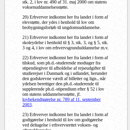
stk. 2, i lov nr. 490 af 31. maj 2000 om statens
voksenuddannelsesstøtte.
20) Erhverver indkomst her fra landet i form af
elevstøtte, der ydes i henhold til lov om
brobygningsforløb til ungdomsuddannelse.
21) Erhverver indkomst her fra landet i form af
skoleydelse i henhold til § 3, stk. 3, og § 5, stk.
3 og 4, i lov om erhvervsgrunduddannelse m.v.
22) Erhverver indkomst her fra landet i form af
tilskud, som ph.d.-studerende modtager fra
stipendiegiver til afholdelse af rejseudgifter til
studierejser i Danmark og i udlandet, herunder
den godskrevne værdi af billetter og lign., når
ydelsen berettiger den ph.d.-studerende til
supplerende ph.d.-stipendium efter § 52 i lov
om statens uddannelsesstøtte, jf.
lovbekendtgørelse nr. 789 af 11. september
2003
.
23) Erhverver indkomst her fra landet i form af
godtgørelse i henhold til lov om godtgørelse
ved deltagelse i erhvervsrettet voksen- og