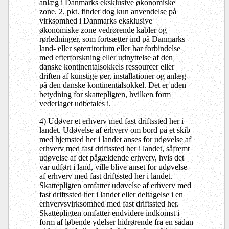
anlæg i Danmarks eksklusive økonomiske
zone. 2. pkt. finder dog kun anvendelse på
virksomhed i Danmarks eksklusive
økonomiske zone vedrørende kabler og
rørledninger, som fortsætter ind på Danmarks
land- eller søterritorium eller har forbindelse
med efterforskning eller udnyttelse af den
danske kontinentalsokkels ressourcer eller
driften af kunstige øer, installationer og anlæg
på den danske kontinentalsokkel. Det er uden
betydning for skattepligten, hvilken form
vederlaget udbetales i.
4) Udøver et erhverv med fast driftssted her i
landet. Udøvelse af erhverv om bord på et skib
med hjemsted her i landet anses for udøvelse af
erhverv med fast driftssted her i landet, såfremt
udøvelse af det pågældende erhverv, hvis det
var udført i land, ville blive anset for udøvelse
af erhverv med fast driftssted her i landet.
Skattepligten omfatter udøvelse af erhverv med
fast driftssted her i landet eller deltagelse i en
erhvervsvirksomhed med fast driftssted her.
Skattepligten omfatter endvidere indkomst i
form af løbende ydelser hidrørende fra en sådan