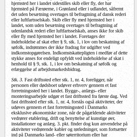
hjemsted her i landet sidestilles skib eller fly, der har
hjemsted på Færøerne, i Grønland eller i udlandet, såfremt
det uden besætning overtages til befragtning af dansk rederi
eller luftfartsselskab. Skib eller fly med hjemsted her i
landet, som uden besætning overtages til befragtning af
udenlandsk rederi eller luftfartsselskab, anses ikke for skib
eller fly med hjemsted her i landet. Foretages der
indeholdelse af skat efter § 9, stk. 1, i lov om beskatning af
søfolk, indrømmes der ikke fradrag for udgifter ved
indkomstopgørelsen. Indkomstskattepligten i medfør af dette
stykke anses for endeligt opfyldt ved indeholdelse af skat i
henhold til § 9, stk. 1, i lov om beskatning af søfolk og
erlæggelse af arbejdsmarkedsbidrag.
Stk. 3.
Fast driftssted efter stk. 1, nr. 4, foreligger, når
personen eller dødsboet udøver erhverv gennem et fast
forretningssted her i landet. Bygge-, anlægs- eller
monteringsarbejde udgør et fast driftssted fra første dag. Ved
fast driftssted efter stk. 1, nr. 4, forstås også aktiviteter, der
udøves gennem et fast forretningssted i Danmarks
eksklusive økonomiske zone, når de pågældende aktiviteter
vedrører etablering, drift og benyttelse af kunstige øer,
installationer og anlæg. 3. pkt. finder dog kun anvendelse på
aktiviteter vedrørende kabler og rørledninger, som fortsætter
ind på Danmarks land- eller søterritorium eller har