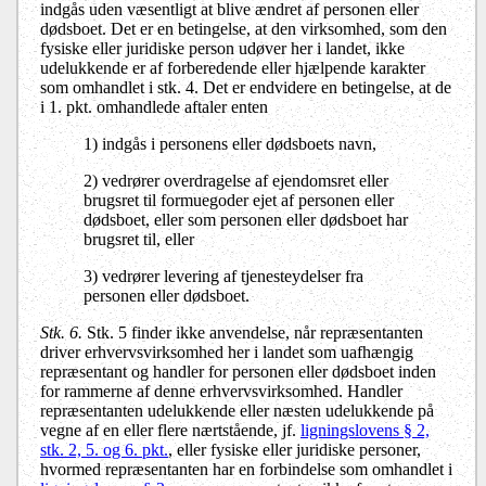
indgås uden væsentligt at blive ændret af personen eller
dødsboet. Det er en betingelse, at den virksomhed, som den
fysiske eller juridiske person udøver her i landet, ikke
udelukkende er af forberedende eller hjælpende karakter
som omhandlet i stk. 4. Det er endvidere en betingelse, at de
i 1. pkt. omhandlede aftaler enten
1) indgås i personens eller dødsboets navn,
2) vedrører overdragelse af ejendomsret eller
brugsret til formuegoder ejet af personen eller
dødsboet, eller som personen eller dødsboet har
brugsret til, eller
3) vedrører levering af tjenesteydelser fra
personen eller dødsboet.
Stk. 6.
Stk. 5 finder ikke anvendelse, når repræsentanten
driver erhvervsvirksomhed her i landet som uafhængig
repræsentant og handler for personen eller dødsboet inden
for rammerne af denne erhvervsvirksomhed. Handler
repræsentanten udelukkende eller næsten udelukkende på
vegne af en eller flere nærtstående, jf.
ligningslovens § 2,
stk. 2, 5. og 6. pkt.
, eller fysiske eller juridiske personer,
hvormed repræsentanten har en forbindelse som omhandlet i