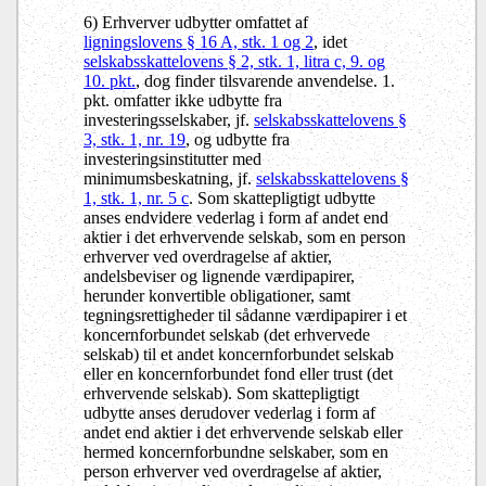
6) Erhverver udbytter omfattet af
ligningslovens § 16 A, stk. 1 og 2
, idet
selskabsskattelovens § 2, stk. 1, litra c, 9. og
10. pkt.
, dog finder tilsvarende anvendelse. 1.
pkt. omfatter ikke udbytte fra
investeringsselskaber, jf.
selskabsskattelovens §
3, stk. 1, nr. 19
, og udbytte fra
investeringsinstitutter med
minimumsbeskatning, jf.
selskabsskattelovens §
1, stk. 1, nr. 5 c
. Som skattepligtigt udbytte
anses endvidere vederlag i form af andet end
aktier i det erhvervende selskab, som en person
erhverver ved overdragelse af aktier,
andelsbeviser og lignende værdipapirer,
herunder konvertible obligationer, samt
tegningsrettigheder til sådanne værdipapirer i et
koncernforbundet selskab (det erhvervede
selskab) til et andet koncernforbundet selskab
eller en koncernforbundet fond eller trust (det
erhvervende selskab). Som skattepligtigt
udbytte anses derudover vederlag i form af
andet end aktier i det erhvervende selskab eller
hermed koncernforbundne selskaber, som en
person erhverver ved overdragelse af aktier,