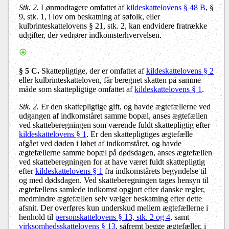
Stk. 2.
Lønmodtagere omfattet af
kildeskattelovens § 48 B
, §
9, stk. 1, i lov om beskatning af søfolk, eller
kulbrinteskattelovens § 21, stk. 2, kan endvidere fratrække
udgifter, der vedrører indkomsterhvervelsen.
§ 5 C.
Skattepligtige, der er omfattet af
kildeskattelovens § 2
eller kulbrinteskatteloven, får beregnet skatten på samme
måde som skattepligtige omfattet af
kildeskattelovens § 1
.
Stk. 2.
Er den skattepligtige gift, og havde ægtefællerne ved
udgangen af indkomståret samme bopæl, anses ægtefællen
ved skatteberegningen som værende fuldt skattepligtig efter
kildeskattelovens § 1
. Er den skattepligtiges ægtefælle
afgået ved døden i løbet af indkomståret, og havde
ægtefællerne samme bopæl på dødsdagen, anses ægtefællen
ved skatteberegningen for at have været fuldt skattepligtig
efter
kildeskattelovens § 1
fra indkomstårets begyndelse til
og med dødsdagen. Ved skatteberegningen tages hensyn til
ægtefællens samlede indkomst opgjort efter danske regler,
medmindre ægtefællen selv vælger beskatning efter dette
afsnit. Der overføres kun underskud mellem ægtefællerne i
henhold til
personskattelovens § 13, stk. 2 og 4
, samt
virksomhedsskattelovens § 13
, såfremt begge ægtefæller, i