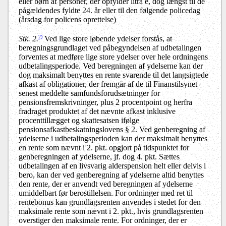
eller børn af personer, der opfylder litra e, dog længst til de
pågældendes fyldte 24. år eller til den følgende policedag
(årsdag for policens oprettelse)
2)
Stk. 2.
Ved lige store løbende ydelser forstås, at
beregningsgrundlaget ved påbegyndelsen af udbetalingen
forventes at medføre lige store ydelser over hele ordningens
udbetalingsperiode. Ved beregningen af ydelserne kan der
dog maksimalt benyttes en rente svarende til det langsigtede
afkast af obligationer, der fremgår af de til Finanstilsynet
senest meddelte samfundsforudsætninger for
pensionsfremskrivninger, plus 2 procentpoint og herfra
fradraget produktet af det nævnte afkast inklusive
procenttillægget og skattesatsen ifølge
pensionsafkastbeskatningslovens § 2. Ved genberegning af
ydelserne i udbetalingsperioden kan der maksimalt benyttes
en rente som nævnt i 2. pkt. opgjort på tidspunktet for
genberegningen af ydelserne, jf. dog 4. pkt. Sættes
udbetalingen af en livsvarig alderspension helt eller delvis i
bero, kan der ved genberegning af ydelserne altid benyttes
den rente, der er anvendt ved beregningen af ydelserne
umiddelbart før berostillelsen. For ordninger med ret til
rentebonus kan grundlagsrenten anvendes i stedet for den
maksimale rente som nævnt i 2. pkt., hvis grundlagsrenten
overstiger den maksimale rente. For ordninger, der er