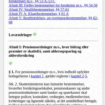
forsikringer m.v., §§ 53 A-53 C
Afsnit III: Fælles bestemmelser for forsikring m.v., §§ 54-56
Afsnit IV: Straffebestemmelser, §§ 57-61
Afsnit IV A: Klagebestemmelser, § 61 A
Afsnit V: Ikrafttrædelses- og overgangsbestemmelser, §§ 62-
68
Lovændringer
Afsnit I: Pensionsordninger m.v., hvor bidrag eller
præmier er skattefri, samt aldersopsparing og
aldersforsikring
§ 1.
For pensionsordninger m.v., hvis indhold opfylder
betingelserne i
kapitel 1
, gælder reglerne i
kapitel 2
-
5
.
Stk. 2.
Skatteministeren kan fastsætte bestemmelser,
hvorefter forsikringsselskaber, pensionskasser og andre
pensionsinstitutioner samt banker og sparekasser skal
betegne policer, kontrakter, vedtægter, medlemsbeviser,
kvitteringer og lignende således, at det umiddelbart fremgår,