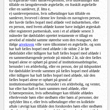
d) ægtefælle- eller samleverpension, hvis udbetalinger kan
tilfalde en længstlevende ægtefælle, en fraskilt ægtefælle
eller en samlever, jf. litra e,
e) samleverpension, hvis udbetalinger kan tilfalde en
samlever, hvorved i denne lov forstås en navngiven person,
der havde fælles bopæl med afdøde ved indsættelsen, eller
en person, med hvem afdøde kunne have indgået ægteskab
eller registreret partnerskab, som i et af afdøde senest 3
måneder før dødsfaldet oprettet testamente er tillagt en
arvelod af mindst samme størrelse som den tvangsarv, der
ifølge
arveloven
ville være tilkommet en ægtefælle, og som
har haft fælles bopæl med afdøde i de sidste 2 år før
dødsfaldet eller tidligere har haft fælles bopæl med afdøde i
en sammenhængende periode på mindst 2 år, når den fælles
bopæl alene er ophørt på grund af institutionsanbringelse,
herunder i en ældrebolig, eller en person, der på tidspunktet
for dødsfaldet levede sammen på fælles bopæl med afdøde
eller tidligere har haft fælles bopæl med afdøde, når den
fælles bopæl alene er ophørt på grund af
institutionsanbringelse, herunder i en ældrebolig, og venter,
har eller har haft et barn sammen med afdøde, eller
f) børnepension, hvis udbetalinger kan tilfalde afdødes
efterlevende børn eller stedbørn eller børn af personer, der
opfylder litra e, eller hvis udbetalinger efter en kollektiv
aftale i øvrigt kan tilfalde den forsikredes børn eller stedbørn