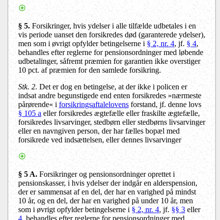
§ 5.
Forsikringer, hvis ydelser i alle tilfælde udbetales i en
vis periode uanset den forsikredes død (garanterede ydelser),
men som i øvrigt opfylder betingelserne i
§ 2, nr. 4
, jf.
§ 4
,
behandles efter reglerne for pensionsordninger med løbende
udbetalinger, såfremt præmien for garantien ikke overstiger
10 pct. af præmien for den samlede forsikring.
Stk. 2.
Det er dog en betingelse, at der ikke i policen er
indsat andre begunstigede end enten forsikredes »nærmeste
pårørende« i
forsikringsaftalelovens
forstand, jf. denne lovs
§ 105 a
eller forsikredes ægtefælle eller fraskilte ægtefælle,
forsikredes livsarvinger, stedbørn eller stedbørns livsarvinger
eller en navngiven person, der har fælles bopæl med
forsikrede ved indsættelsen, eller dennes livsarvinger
§ 5 A.
Forsikringer og pensionsordninger oprettet i
pensionskasser, i hvis ydelser der indgår en alderspension,
der er sammensat af en del, der har en varighed på mindst
10 år, og en del, der har en varighed på under 10 år, men
som i øvrigt opfylder betingelserne i
§ 2, nr. 4
, jf.
§§ 3
eller
4
, behandles efter reglerne for pensionsordninger med