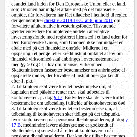
et andet land inden for Den Europæiske Union eller et land,
som Unionen har indgået aftale med på det finansielle
område, når forvalteren har fået tilladelse i henhold til regler,
der gennemfører
direktiv 2011/61/EU af 8. juni 2011
om
forvaltere af alternative investeringsfonde. Tilsvarende
gælder endvidere for unoterede andele i alternative
investeringsfonde med registreret hjemsted i et land uden for
Den Europæiske Union, som Unionen ikke har indgået en
aftale med på det finansielle område. Midlerne i en
opsparing i et penge- eller kreditinstitut omfattet af lov om
finansiel virksomhed skal anbringes i overensstemmelse
med §§ 50 og 51 i lov om finansiel virksomhed.
Skatteministeren fastsætter bestemmelser om anbringelse af
opsparede midler, der forvaltes af institutioner godkendt
efter 1. pkt.
2. Til kontoen skal være knyttet bestemmelse om, at
kapitalen med påløbne renter m.v. skal udbetales til
kontohaveren, jf. dog
§ 17
. Endvidere skal der være truffet
bestemmelse om udbetaling i tilfælde af kontohaverens død.
3. Til kontoen skal være knyttet en bestemmelse om, at
udbetaling til kontohaveren sker tidligst på det tidspunkt,
hvor kontohaveren når pensionsudbetalingsalderen, jf. dog
§
17 B
, medmindre lavere aldersgrænse er godkendt af
Skatterådet, og senest 20 år efter at kontohaveren når
pensionsudbetalingsalderen. Der kan dog tillige bestemmes