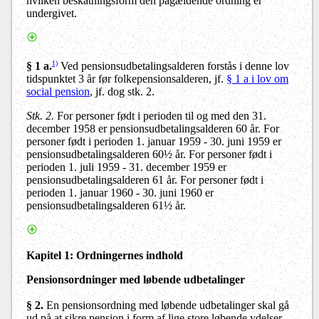
hvilken beskatningsform den pågældende ordning er
undergivet.
1)
§ 1 a.
Ved pensionsudbetalingsalderen forstås i denne lov
tidspunktet 3 år før folkepensionsalderen, jf.
§ 1 a i lov om
social pension
, jf. dog stk. 2.
Stk. 2.
For personer født i perioden til og med den 31.
december 1958 er pensionsudbetalingsalderen 60 år. For
personer født i perioden 1. januar 1959 - 30. juni 1959 er
pensionsudbetalingsalderen 60½ år. For personer født i
perioden 1. juli 1959 - 31. december 1959 er
pensionsudbetalingsalderen 61 år. For personer født i
perioden 1. januar 1960 - 30. juni 1960 er
pensionsudbetalingsalderen 61½ år.
Kapitel 1: Ordningernes indhold
Pensionsordninger med løbende udbetalinger
§ 2
.
En pensionsordning med løbende udbetalinger skal gå
ud på at sikre pension i form af lige store løbende ydelser,