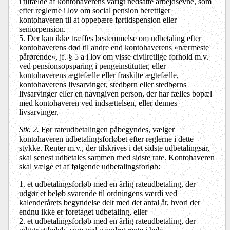
i tilfælde af kontohaverens varigt nedsatte arbejdsevne, som
efter reglerne i lov om social pension berettiger
kontohaveren til at oppebære førtidspension eller
seniorpension.
5. Der kan ikke træffes bestemmelse om udbetaling efter
kontohaverens død til andre end kontohaverens »nærmeste
pårørende«, jf. § 5 a i lov om visse civilretlige forhold m.v.
ved pensionsopsparing i pengeinstitutter, eller
kontohaverens ægtefælle eller fraskilte ægtefælle,
kontohaverens livsarvinger, stedbørn eller stedbørns
livsarvinger eller en navngiven person, der har fælles bopæl
med kontohaveren ved indsættelsen, eller dennes
livsarvinger.
Stk. 2.
Før rateudbetalingen påbegyndes, vælger
kontohaveren udbetalingsforløbet efter reglerne i dette
stykke. Renter m.v., der tilskrives i det sidste udbetalingsår,
skal senest udbetales sammen med sidste rate. Kontohaveren
skal vælge et af følgende udbetalingsforløb:
1. et udbetalingsforløb med en årlig rateudbetaling, der
udgør et beløb svarende til ordningens værdi ved
kalenderårets begyndelse delt med det antal år, hvori der
endnu ikke er foretaget udbetaling, eller
2. et udbetalingsforløb med en årlig rateudbetaling, der