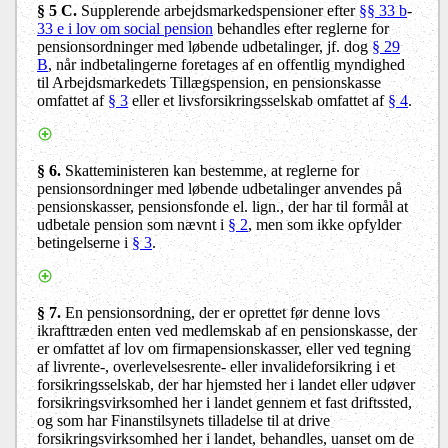
§ 5 C.
Supplerende arbejdsmarkedspensioner efter
§§ 33 b
-
33 e i lov om social pension
behandles efter reglerne for
pensionsordninger med løbende udbetalinger, jf. dog
§ 29
B
, når indbetalingerne foretages af en offentlig myndighed
til Arbejdsmarkedets Tillægspension, en pensionskasse
omfattet af
§ 3
eller et livsforsikringsselskab omfattet af
§ 4
.
§ 6.
Skatteministeren kan bestemme, at reglerne for
pensionsordninger med løbende udbetalinger anvendes på
pensionskasser, pensionsfonde el. lign., der har til formål at
udbetale pension som nævnt i
§ 2
, men som ikke opfylder
betingelserne i
§ 3
.
§ 7.
En pensionsordning, der er oprettet før denne lovs
ikrafttræden enten ved medlemskab af en pensionskasse, der
er omfattet af lov om firmapensionskasser, eller ved tegning
af livrente-, overlevelsesrente- eller invalideforsikring i et
forsikringsselskab, der har hjemsted her i landet eller udøver
forsikringsvirksomhed her i landet gennem et fast driftssted,
og som har Finanstilsynets tilladelse til at drive
forsikringsvirksomhed her i landet, behandles, uanset om de