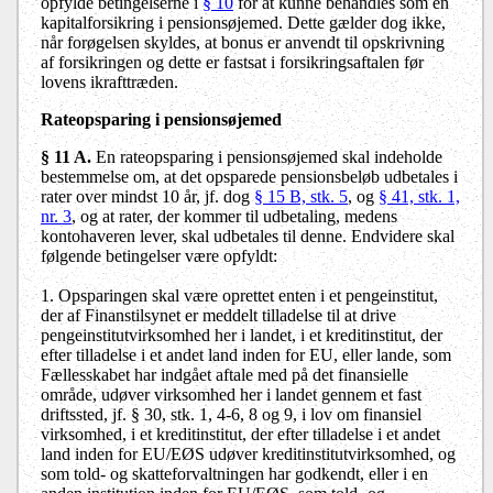
opfylde betingelserne i
§ 10
for at kunne behandles som en
kapitalforsikring i pensionsøjemed. Dette gælder dog ikke,
når forøgelsen skyldes, at bonus er anvendt til opskrivning
af forsikringen og dette er fastsat i forsikringsaftalen før
lovens ikrafttræden.
Rateopsparing i pensionsøjemed
§ 11 A
.
En rateopsparing i pensionsøjemed skal indeholde
bestemmelse om, at det opsparede pensionsbeløb udbetales i
rater over mindst 10 år, jf. dog
§ 15 B, stk. 5
, og
§ 41, stk. 1,
nr. 3
, og at rater, der kommer til udbetaling, medens
kontohaveren lever, skal udbetales til denne. Endvidere skal
følgende betingelser være opfyldt:
1. Opsparingen skal være oprettet enten i et pengeinstitut,
der af Finanstilsynet er meddelt tilladelse til at drive
pengeinstitutvirksomhed her i landet, i et kreditinstitut, der
efter tilladelse i et andet land inden for EU, eller lande, som
Fællesskabet har indgået aftale med på det finansielle
område, udøver virksomhed her i landet gennem et fast
driftssted, jf. § 30, stk. 1, 4-6, 8 og 9, i lov om finansiel
virksomhed, i et kreditinstitut, der efter tilladelse i et andet
land inden for EU/EØS udøver kreditinstitutvirksomhed, og
som told- og skatteforvaltningen har godkendt, eller i en