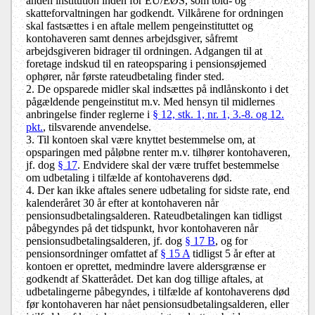
anden institution inden for EU/EØS, som told- og
skatteforvaltningen har godkendt. Vilkårene for ordningen
skal fastsættes i en aftale mellem pengeinstituttet og
kontohaveren samt dennes arbejdsgiver, såfremt
arbejdsgiveren bidrager til ordningen. Adgangen til at
foretage indskud til en rateopsparing i pensionsøjemed
ophører, når første rateudbetaling finder sted.
2. De opsparede midler skal indsættes på indlånskonto i det
pågældende pengeinstitut m.v. Med hensyn til midlernes
anbringelse finder reglerne i
§ 12, stk. 1, nr. 1, 3.-8. og 12.
pkt.
, tilsvarende anvendelse.
3. Til kontoen skal være knyttet bestemmelse om, at
opsparingen med påløbne renter m.v. tilhører kontohaveren,
jf. dog
§ 17
. Endvidere skal der være truffet bestemmelse
om udbetaling i tilfælde af kontohaverens død.
4. Der kan ikke aftales senere udbetaling for sidste rate, end
kalenderåret 30 år efter at kontohaveren når
pensionsudbetalingsalderen. Rateudbetalingen kan tidligst
påbegyndes på det tidspunkt, hvor kontohaveren når
pensionsudbetalingsalderen, jf. dog
§ 17 B
, og for
pensionsordninger omfattet af
§ 15 A
tidligst 5 år efter at
kontoen er oprettet, medmindre lavere aldersgrænse er
godkendt af Skatterådet. Det kan dog tillige aftales, at
udbetalingerne påbegyndes, i tilfælde af kontohaverens død
før kontohaveren har nået pensionsudbetalingsalderen, eller