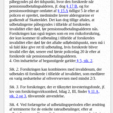
påbegyndes på det tidspunkt, hvor den forsikrede når
pensionsudbetalingsalderen, jf. dog
§ 17 B
, og for
pensionsordninger omfattet af
§ 15 A
tidligst 5 år efter at
policen er oprettet, medmindre lavere aldersgrænse er
godkendt af Skatterådet. Det kan dog tillige aftales, at
udbetalingerne påbegyndes i tilfælde af forsikredes
invaliditet eller død, før pensionsudbetalingsalderen nås.
Forsikringen kan også tegnes som en ren risikoforsikring,
der kun kommer til udbetaling i tilfælde af forsikredes
invaliditet eller død før det aftalte udløbstidspunkt, men må i
så fald ikke give ret til udbetaling, hvis forsikrede bliver
invalid eller dør, senere end første policedag 20 år efter at
forsikrede når pensionsudbetalingsalderen.
4. Om indsættelse af begunstigede gælder
§ 5, stk. 2
.
Stk. 2.
Forsikringen kan kombineres med invalidesum, der
udbetales til forsikrede i tilfælde af invaliditet, som medfører
en varig nedsættelse af erhvervsevnen med mindst 2/3.
Stk. 3.
For forsikringer, der er tilknyttet investeringsfonde, jf.
lov om forsikringsvirksomhed, bilag 2, III, finder
§ 11 A,
stk. 2 og 3
, tilsvarende anvendelse.
Stk. 4.
Ved forlængelse af udbetalingsperioden eller ændring
af terminerne for de enkelte rateudbetalinger, efter at