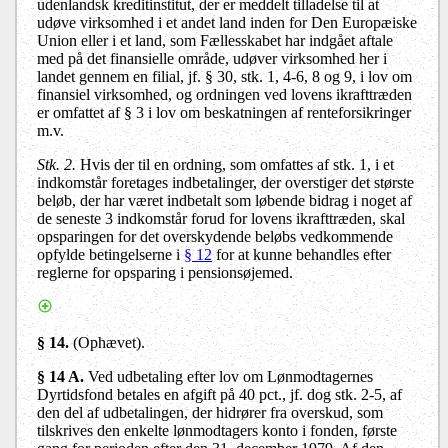
udenlandsk kreditinstitut, der er meddelt tilladelse til at
udøve virksomhed i et andet land inden for Den Europæiske
Union eller i et land, som Fællesskabet har indgået aftale
med på det finansielle område, udøver virksomhed her i
landet gennem en filial, jf. § 30, stk. 1, 4-6, 8 og 9, i lov om
finansiel virksomhed, og ordningen ved lovens ikrafttræden
er omfattet af § 3 i lov om beskatningen af renteforsikringer
m.v.
Stk. 2.
Hvis der til en ordning, som omfattes af stk. 1, i et
indkomstår foretages indbetalinger, der overstiger det største
beløb, der har været indbetalt som løbende bidrag i noget af
de seneste 3 indkomstår forud for lovens ikrafttræden, skal
opsparingen for det overskydende beløbs vedkommende
opfylde betingelserne i
§ 12
for at kunne behandles efter
reglerne for opsparing i pensionsøjemed.
§ 14.
(Ophævet).
§ 14 A.
Ved udbetaling efter lov om Lønmodtagernes
Dyrtidsfond betales en afgift på 40 pct., jf. dog stk. 2-5, af
den del af udbetalingen, der hidrører fra overskud, som
tilskrives den enkelte lønmodtagers konto i fonden, første