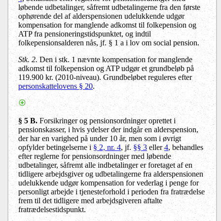
løbende udbetalinger, såfremt udbetalingerne fra den første
ophørende del af alderspensionen udelukkende udgør
kompensation for manglende adkomst til folkepension og
ATP fra pensioneringstidspunktet, og indtil
folkepensionsalderen nås, jf. § 1 a i lov om social pension.
Stk. 2.
Den i stk. 1 nævnte kompensation for manglende
adkomst til folkepension og ATP udgør et grundbeløb på
119.900 kr. (2010-niveau). Grundbeløbet reguleres efter
personskattelovens § 20
.
§ 5 B.
Forsikringer og pensionsordninger oprettet i
pensionskasser, i hvis ydelser der indgår en alderspension,
der har en varighed på under 10 år, men som i øvrigt
opfylder betingelserne i
§ 2, nr. 4
, jf.
§§ 3
eller
4
, behandles
efter reglerne for pensionsordninger med løbende
udbetalinger, såfremt alle indbetalinger er foretaget af en
tidligere arbejdsgiver og udbetalingerne fra alderspensionen
udelukkende udgør kompensation for vederlag i penge for
personligt arbejde i tjenesteforhold i perioden fra fratrædelse
frem til det tidligere med arbejdsgiveren aftalte
fratrædelsestidspunkt.