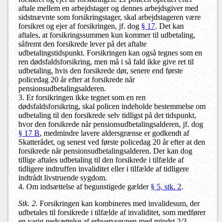
aftale mellem en arbejdstager og dennes arbejdsgiver med
sidstnævnte som forsikringstager, skal arbejdstageren være
forsikret og ejer af forsikringen, jf. dog
§ 17
. Det kan
aftales, at forsikringssummen kun kommer til udbetaling,
såfremt den forsikrede lever på det aftalte
udbetalingstidspunkt. Forsikringen kan også tegnes som en
ren dødsfaldsforsikring, men må i så fald ikke give ret til
udbetaling, hvis den forsikrede dør, senere end første
policedag 20 år efter at forsikrede når
pensionsudbetalingsalderen.
3. Er forsikringen ikke tegnet som en ren
dødsfaldsforsikring, skal policen indeholde bestemmelse om
udbetaling til den forsikrede selv tidligst på det tidspunkt,
hvor den forsikrede når pensionsudbetalingsalderen, jf. dog
§ 17 B
, medmindre lavere aldersgrænse er godkendt af
Skatterådet, og senest ved første policedag 20 år efter at den
forsikrede når pensionsudbetalingsalderen. Der kan dog
tillige aftales udbetaling til den forsikrede i tilfælde af
tidligere indtruffen invaliditet eller i tilfælde af tidligere
indtrådt livstruende sygdom.
4. Om indsættelse af begunstigede gælder
§ 5, stk. 2
.
Stk. 2.
Forsikringen kan kombineres med invalidesum, der
udbetales til forsikrede i tilfælde af invaliditet, som medfører
en varig nedsættelse af erhvervsevnen med mindst 2/3.