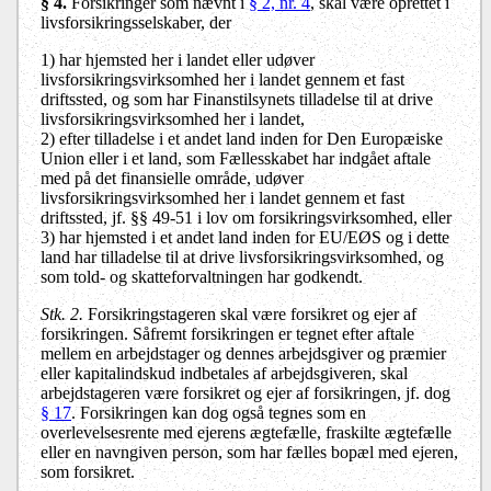
§ 4.
Forsikringer som nævnt i
§ 2, nr. 4
, skal være oprettet i
livsforsikringsselskaber, der
1) har hjemsted her i landet eller udøver
livsforsikringsvirksomhed her i landet gennem et fast
driftssted, og som har Finanstilsynets tilladelse til at drive
livsforsikringsvirksomhed her i landet,
2) efter tilladelse i et andet land inden for Den Europæiske
Union eller i et land, som Fællesskabet har indgået aftale
med på det finansielle område, udøver
livsforsikringsvirksomhed her i landet gennem et fast
driftssted, jf. §§ 49-51 i lov om forsikringsvirksomhed, eller
3)
har hjemsted i et andet land inden for EU/EØS og i dette
land har tilladelse til at drive livsforsikringsvirksomhed, og
som told- og skatteforvaltningen har godkendt.
Stk. 2.
Forsikringstageren skal være forsikret og ejer af
forsikringen. Såfremt forsikringen er tegnet efter aftale
mellem en arbejdstager og dennes arbejdsgiver og præmier
eller kapitalindskud indbetales af arbejdsgiveren, skal
arbejdstageren være forsikret og ejer af forsikringen, jf. dog
§ 17
. Forsikringen kan dog også tegnes som en
overlevelsesrente med ejerens ægtefælle, fraskilte ægtefælle
eller en navngiven person, som har fælles bopæl med ejeren,
som forsikret.