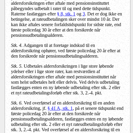
aldersforsikringen efter aftale med pensionsinstituttet
påbegyndes udbetalt i rater til og med dette tidspunkt.
Raterne fastlægges efter
§ 8, stk. 1
og
3
. Det er dog ikke en
betingelse, at rateudbetalingen sker over mindst 10 år. Der
kan ikke aftales senere forfaldstidspunkt for sidste rate, end
første policedag 30 år efter at den forsikrede når
pensionsudbetalingsalderen.
Stk. 4.
Adgangen til at foretage indskud til en
aldersforsikring ophører, ved første policedag 20 år efter at
den forsikrede når pensionsudbetalingsalderen.
Stk. 5.
Udbetales aldersforsikringen i lige store løbende
ydelser eller i lige store rater, kan restværdien af
aldersforsikringen efter aftale med pensionsinstituttet når
som helst udbetales helt eller delvis. Ved delvis udbetaling
fastlægges enten en ny løbende udbetaling efter stk. 2 eller
et nyt rateudbetalingsforløb efter stk. 3, 2.-4. pkt.
Stk. 6.
Ved overførsel af en aldersforsikring til en anden
aldersforsikring, jf.
§ 41 A, stk. 1
, på et senere tidspunkt end
første policedag 20 år efter at den forsikrede når
pensionsudbetalingsalderen, fastlægges enten en ny løbende
udbetaling efter stk. 2 eller et nyt rateudbetalingsforløb efter
stk. 3, 2.-4. pkt. Ved overførsel af en aldersforsikring til en