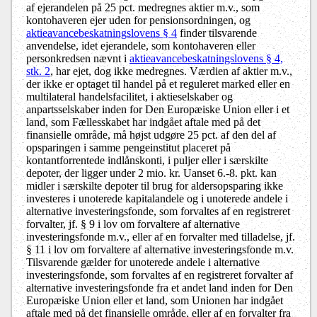
af ejerandelen på 25 pct. medregnes aktier m.v., som
kontohaveren ejer uden for pensionsordningen, og
aktieavancebeskatningslovens § 4
finder tilsvarende
anvendelse, idet ejerandele, som kontohaveren eller
personkredsen nævnt i
aktieavancebeskatningslovens § 4,
stk. 2
, har ejet, dog ikke medregnes. Værdien af aktier m.v.,
der ikke er optaget til handel på et reguleret marked eller en
multilateral handelsfacilitet, i aktieselskaber og
anpartsselskaber inden for Den Europæiske Union eller i et
land, som Fællesskabet har indgået aftale med på det
finansielle område, må højst udgøre 25 pct. af den del af
opsparingen i samme pengeinstitut placeret på
kontantforrentede indlånskonti, i puljer eller i særskilte
depoter, der ligger under 2 mio. kr. Uanset 6.-8. pkt. kan
midler i særskilte depoter til brug for aldersopsparing ikke
investeres i unoterede kapitalandele og i unoterede andele i
alternative investeringsfonde, som forvaltes af en registreret
forvalter, jf. § 9 i lov om forvaltere af alternative
investeringsfonde m.v., eller af en forvalter med tilladelse, jf.
§ 11 i lov om forvaltere af alternative investeringsfonde m.v.
Tilsvarende gælder for unoterede andele i alternative
investeringsfonde, som forvaltes af en registreret forvalter af
alternative investeringsfonde fra et andet land inden for Den
Europæiske Union eller et land, som Unionen har indgået
aftale med på det finansielle område, eller af en forvalter fra