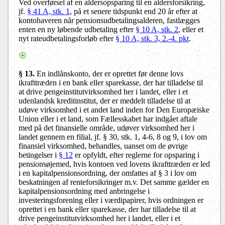
Ved overførsel af en aldersopsparing til en aldersforsikring,
jf.
§ 41 A, stk. 1
, på et senere tidspunkt end 20 år efter at
kontohaveren når pensionsudbetalingsalderen, fastlægges
enten en ny løbende udbetaling efter
§ 10 A, stk. 2
, eller et
nyt rateudbetalingsforløb efter
§ 10 A, stk. 3, 2.-4. pkt
.
§ 13.
En indlånskonto, der er oprettet før denne lovs
ikrafttræden i en bank eller sparekasse, der har tilladelse til
at drive pengeinstitutvirksomhed her i landet, eller i et
udenlandsk kreditinstitut, der er meddelt tilladelse til at
udøve virksomhed i et andet land inden for Den Europæiske
Union eller i et land, som Fællesskabet har indgået aftale
med på det finansielle område, udøver virksomhed her i
landet gennem en filial, jf. § 30, stk. 1, 4-6, 8 og 9, i lov om
finansiel virksomhed, behandles, uanset om de øvrige
betingelser i
§ 12
er opfyldt, efter reglerne for opsparing i
pensionsøjemed, hvis kontoen ved lovens ikrafttræden er led
i en kapitalpensionsordning, der omfattes af § 3 i lov om
beskatningen af renteforsikringer m.v. Det samme gælder en
kapitalpensionsordning med anbringelse i
investeringsforening eller i værdipapirer, hvis ordningen er
oprettet i en bank eller sparekasse, der har tilladelse til at
drive pengeinstitutvirksomhed her i landet, eller i et