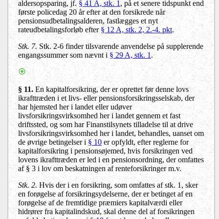
aldersopsparing, jf.
§ 41 A, stk. 1
, på et senere tidspunkt end
første policedag 20 år efter at den forsikrede når
pensionsudbetalingsalderen, fastlægges et nyt
rateudbetalingsforløb efter
§ 12 A, stk. 2, 2.-4. pkt
.
Stk. 7.
Stk. 2-6 finder tilsvarende anvendelse på supplerende
engangssummer som nævnt i
§ 29 A, stk. 1
.
§ 11.
En kapitalforsikring, der er oprettet før denne lovs
ikrafttræden i et livs- eller pensionsforsikringsselskab, der
har hjemsted her i landet eller udøver
livsforsikringsvirksomhed her i landet gennem et fast
driftssted, og som har Finanstilsynets tilladelse til at drive
livsforsikringsvirksomhed her i landet, behandles, uanset om
de øvrige betingelser i
§ 10
er opfyldt, efter reglerne for
kapitalforsikring i pensionsøjemed, hvis forsikringen ved
lovens ikrafttræden er led i en pensionsordning, der omfattes
af § 3 i lov om beskatningen af renteforsikringer m.v.
Stk. 2.
Hvis der i en forsikring, som omfattes af stk. 1, sker
en forøgelse af forsikringsydelserne, der er betinget af en
forøgelse af de fremtidige præmiers kapitalværdi eller
hidrører fra kapitalindskud, skal denne del af forsikringen