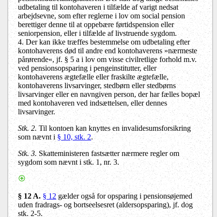
udbetaling til kontohaveren i tilfælde af varigt nedsat
arbejdsevne, som efter reglerne i lov om social pension
berettiger denne til at oppebære førtidspension eller
seniorpension, eller i tilfælde af livstruende sygdom.
4. Der kan ikke træffes bestemmelse om udbetaling efter
kontohaverens død til andre end kontohaverens »nærmeste
pårørende«, jf. § 5 a i lov om visse civilretlige forhold m.v.
ved pensionsopsparing i pengeinstitutter, eller
kontohaverens ægtefælle eller fraskilte ægtefælle,
kontohaverens livsarvinger, stedbørn eller stedbørns
livsarvinger eller en navngiven person, der har fælles bopæl
med kontohaveren ved indsættelsen, eller dennes
livsarvinger.
Stk. 2.
Til kontoen kan knyttes en invalidesumsforsikring
som nævnt i
§ 10, stk. 2
.
Stk. 3.
Skatteministeren fastsætter nærmere regler om
sygdom som nævnt i stk. 1, nr. 3.
§ 12 A.
§ 12
gælder også for opsparing i pensionsøjemed
uden fradrags- og bortseelsesret (aldersopsparing), jf. dog
stk. 2-5.