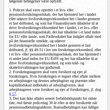
følgende betingelser være opfyldt:
1. Policen skal være oprettet i et livs- eller
pensionsforsikringsselskab, der har hjemsted her i landet
eller udøver livsforsikringsvirksomhed her i landet gennem
et fast driftssted, og som har Finanstilsynets tilladelse til at
drive livsforsikringsvirksomhed her i landet, i et livs- eller
pensionsforsikringsselskab, der har tilladelse i et land inden
for EU eller lande, som Fællesskabet har indgået aftale med
på det finansielle område, og udøver
livsforsikringsvirksomhed her i landet gennem et fast
driftssted, jf. §§ 49-51 i lov om forsikringsvirksomhed, eller
i et livs- eller pensionsforsikringsselskab, der har hjemsted i
et andet land inden for EU/EØS og her har tilladelse til at
drive livsforsikringsvirksomhed, og som told- og
skatteforvaltningen har godkendt.
2. Forsikringstageren skal være forsikret og ejer af
forsikringen. Hvis forsikringen er tegnet efter aftale mellem
en arbejdstager og dennes arbejdsgiver og præmier eller
kapitalindskud indbetales af arbejdsgiveren, skal
arbejdstageren være forsikret og ejer af forsikringen, jf. dog
§ 17
.
3. Der kan ikke aftales senere forfaldstidspunkt for sidste
rate, end første policedag 30 år efter at den forsikrede når
pensionsudbetalingsalderen. Rateudbetalingen kan tidligst