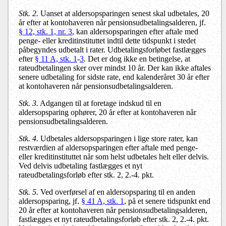
Stk. 2.
Uanset at aldersopsparingen senest skal udbetales, 20
år efter at kontohaveren når pensionsudbetalingsalderen, jf.
§ 12, stk. 1, nr. 3
, kan aldersopsparingen efter aftale med
penge- eller kreditinstituttet indtil dette tidspunkt i stedet
påbegyndes udbetalt i rater. Udbetalingsforløbet fastlægges
efter
§ 11 A, stk. 1
-
3
. Det er dog ikke en betingelse, at
rateudbetalingen sker over mindst 10 år. Der kan ikke aftales
senere udbetaling for sidste rate, end kalenderåret 30 år efter
at kontohaveren når pensionsudbetalingsalderen.
Stk. 3.
Adgangen til at foretage indskud til en
aldersopsparing ophører, 20 år efter at kontohaveren når
pensionsudbetalingsalderen.
Stk. 4.
Udbetales aldersopsparingen i lige store rater, kan
restværdien af aldersopsparingen efter aftale med penge-
eller kreditinstituttet når som helst udbetales helt eller delvis.
Ved delvis udbetaling fastlægges et nyt
rateudbetalingsforløb efter stk. 2, 2.-4. pkt.
Stk. 5.
Ved overførsel af en aldersopsparing til en anden
aldersopsparing, jf.
§ 41 A, stk. 1
, på et senere tidspunkt end
20 år efter at kontohaveren når pensionsudbetalingsalderen,
fastlægges et nyt rateudbetalingsforløb efter stk. 2, 2.-4. pkt.