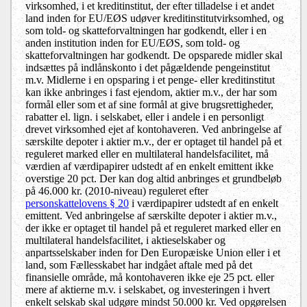
virksomhed, i et kreditinstitut, der efter tilladelse i et andet
land inden for EU/EØS udøver kreditinstitutvirksomhed, og
som told- og skatteforvaltningen har godkendt, eller i en
anden institution inden for EU/EØS, som told- og
skatteforvaltningen har godkendt. De opsparede midler skal
indsættes på indlånskonto i det pågældende pengeinstitut
m.v. Midlerne i en opsparing i et penge- eller kreditinstitut
kan ikke anbringes i fast ejendom, aktier m.v., der har som
formål eller som et af sine formål at give brugsrettigheder,
rabatter el. lign. i selskabet, eller i andele i en personligt
drevet virksomhed ejet af kontohaveren. Ved anbringelse af
særskilte depoter i aktier m.v., der er optaget til handel på et
reguleret marked eller en multilateral handelsfacilitet, må
værdien af værdipapirer udstedt af en enkelt emittent ikke
overstige 20 pct. Der kan dog altid anbringes et grundbeløb
på 46.000 kr. (2010-niveau) reguleret efter
personskattelovens § 20
i værdipapirer udstedt af en enkelt
emittent. Ved anbringelse af særskilte depoter i aktier m.v.,
der ikke er optaget til handel på et reguleret marked eller en
multilateral handelsfacilitet, i aktieselskaber og
anpartsselskaber inden for Den Europæiske Union eller i et
land, som Fællesskabet har indgået aftale med på det
finansielle område, må kontohaveren ikke eje 25 pct. eller
mere af aktierne m.v. i selskabet, og investeringen i hvert
enkelt selskab skal udgøre mindst 50.000 kr. Ved opgørelsen