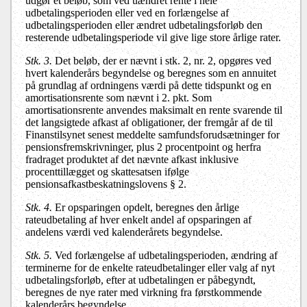
udgør et beløb, som ved uændret rente i hele
udbetalingsperioden eller ved en forlængelse af
udbetalingsperioden eller ændret udbetalingsforløb den
resterende udbetalingsperiode vil give lige store årlige rater.
Stk. 3.
Det beløb, der er nævnt i stk. 2, nr. 2, opgøres ved
hvert kalenderårs begyndelse og beregnes som en annuitet
på grundlag af ordningens værdi på dette tidspunkt og en
amortisationsrente som nævnt i 2. pkt.
Som
amortisationsrente anvendes maksimalt en rente svarende til
det langsigtede afkast af obligationer, der fremgår af de til
Finanstilsynet senest meddelte samfundsforudsætninger for
pensionsfremskrivninger, plus 2 procentpoint og herfra
fradraget produktet af det nævnte afkast inklusive
procenttillægget og skattesatsen ifølge
pensionsafkastbeskatningslovens § 2.
Stk. 4.
Er opsparingen opdelt, beregnes den årlige
rateudbetaling af hver enkelt andel af opsparingen af
andelens værdi ved kalenderårets begyndelse.
Stk. 5.
Ved forlængelse af udbetalingsperioden, ændring af
terminerne for de enkelte rateudbetalinger eller valg af nyt
udbetalingsforløb, efter at udbetalingen er påbegyndt,
beregnes de nye rater med virkning fra førstkommende
kalenderårs begyndelse.