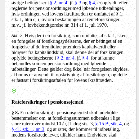
øvrige betingelser i
§ 2, nr. 4
, jf.
§ 3
og
§ 4
, er opfyldt, efter
reglerne for pensionsordninger med løbende udbetalinger,
hvis ordningen ved lovens ikrafttræden er omfattet af § 1,
stk. 1, litra c, i lov om beskatningen af renteforsikringer
m.v., jf. lovbekendtgørelse nr. 314 af 1. juli 1970.
Stk. 2.
Hvis der i en forsikring, som omfattes af stk. 1, sker
en forøgelse af forsikringsydelserne, der er betinget af en
forøgelse af de fremtidige præmiers kapitalværdi eller
hidrører fra kapitalindskud, skal denne del af forsikringen
opfylde betingelserne i
§ 2, nr. 4
, jf.
§ 4
, for at kunne
behandles som en pensionsordning med løbende
udbetalinger. Dette gælder dog ikke, når forøgelsen skyldes,
at bonus er anvendt til opskrivning af forsikringen, og dette
er fastsat i forsikringsaftalen før lovens ikrafttræden.
Rateforsikringer i pensionsøjemed
§ 8
.
En rateforsikring i pensionsøjemed skal indeholde
bestemmelser om, at forsikringssummen udbetales i lige
store rater over mindst 10 år, jf. dog stk. 3,
§ 15 B, stk. 4
, og
§ 41, stk. 1, nr. 3
, og at rater, der kommer til udbetaling,
medens forsikrede lever, tilfalder ham. Endvidere skal