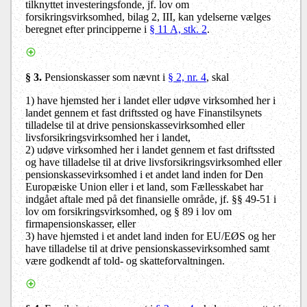
tilknyttet investeringsfonde, jf. lov om
forsikringsvirksomhed, bilag 2, III, kan ydelserne vælges
beregnet efter principperne i
§ 11 A, stk. 2
.
§ 3.
Pensionskasser som nævnt i
§ 2, nr. 4
, skal
1) have hjemsted her i landet eller udøve virksomhed her i
landet gennem et fast driftssted og have Finanstilsynets
tilladelse til at drive pensionskassevirksomhed eller
livsforsikringsvirksomhed her i landet,
2) udøve virksomhed her i landet gennem et fast driftssted
og have tilladelse til at drive livsforsikringsvirksomhed eller
pensionskassevirksomhed i et andet land inden for Den
Europæiske Union eller i et land, som Fællesskabet har
indgået aftale med på det finansielle område, jf. §§ 49-51 i
lov om forsikringsvirksomhed, og § 89 i lov om
firmapensionskasser, eller
3) have hjemsted i et andet land inden for EU/EØS og her
have tilladelse til at drive pensionskassevirksomhed samt
være godkendt af told- og skatteforvaltningen.