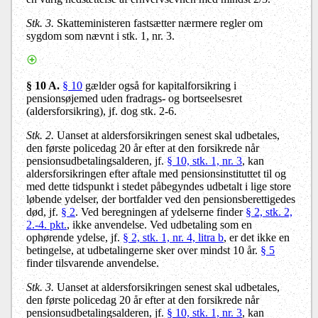
Stk. 3.
Skatteministeren fastsætter nærmere regler om
sygdom som nævnt i stk. 1, nr. 3.
§ 10 A.
§ 10
gælder også for kapitalforsikring i
pensionsøjemed uden fradrags- og bortseelsesret
(aldersforsikring), jf. dog stk. 2-6.
Stk. 2.
Uanset at aldersforsikringen senest skal udbetales,
den første policedag 20 år efter at den forsikrede når
pensionsudbetalingsalderen, jf.
§ 10, stk. 1, nr. 3
, kan
aldersforsikringen efter aftale med pensionsinstituttet til og
med dette tidspunkt i stedet påbegyndes udbetalt i lige store
løbende ydelser, der bortfalder ved den pensionsberettigedes
død, jf.
§ 2
. Ved beregningen af ydelserne finder
§ 2, stk. 2,
2.-4. pkt.
, ikke anvendelse. Ved udbetaling som en
ophørende ydelse, jf.
§ 2, stk. 1, nr. 4, litra b
, er det ikke en
betingelse, at udbetalingerne sker over mindst 10 år.
§ 5
finder tilsvarende anvendelse.
Stk. 3.
Uanset at aldersforsikringen senest skal udbetales,
den første policedag 20 år efter at den forsikrede når
pensionsudbetalingsalderen, jf.
§ 10, stk. 1, nr. 3
, kan