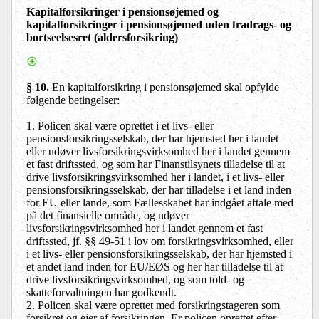
Kapitalforsikringer i pensionsøjemed og
kapitalforsikringer i pensionsøjemed uden fradrags- og
bortseelsesret (aldersforsikring)
§ 10
.
En kapitalforsikring i pensionsøjemed skal opfylde
følgende betingelser:
1. Policen skal være oprettet i et livs- eller
pensionsforsikringsselskab, der har hjemsted her i landet
eller udøver livsforsikringsvirksomhed her i landet gennem
et fast driftssted, og som har Finanstilsynets tilladelse til at
drive livsforsikringsvirksomhed her i landet, i et livs- eller
pensionsforsikringsselskab, der har tilladelse i et land inden
for EU eller lande, som Fællesskabet har indgået aftale med
på det finansielle område, og udøver
livsforsikringsvirksomhed her i landet gennem et fast
driftssted, jf. §§ 49-51 i lov om forsikringsvirksomhed, eller
i et livs- eller pensionsforsikringsselskab, der har hjemsted i
et andet land inden for EU/EØS og her har tilladelse til at
drive livsforsikringsvirksomhed, og som told- og
skatteforvaltningen har godkendt.
2. Policen skal være oprettet med forsikringstageren som
forsikret og ejer af forsikringen. Er policen oprettet efter