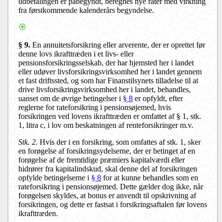
udbetalingen er påbegyndt, beregnes nye rater med virkning
fra førstkommende kalenderårs begyndelse.
§ 9.
En annuitetsforsikring eller arverente, der er oprettet før
denne lovs ikrafttræden i et livs- eller
pensionsforsikringsselskab, der har hjemsted her i landet
eller udøver livsforsikringsvirksomhed her i landet gennem
et fast driftssted, og som har Finanstilsynets tilladelse til at
drive livsforsikringsvirksomhed her i landet, behandles,
uanset om de øvrige betingelser i
§ 8
er opfyldt, efter
reglerne for rateforsikring i pensionsøjemed, hvis
forsikringen ved lovens ikrafttræden er omfattet af § 1, stk.
1, litra c, i lov om beskatningen af renteforsikringer m.v.
Stk. 2.
Hvis der i en forsikring, som omfattes af stk. 1, sker
en forøgelse af forsikringsydelserne, der er betinget af en
forøgelse af de fremtidige præmiers kapitalværdi eller
hidrører fra kapitalindskud, skal denne del af forsikringen
opfylde betingelserne i
§ 8
for at kunne behandles som en
rateforsikring i pensionsøjemed. Dette gælder dog ikke, når
forøgelsen skyldes, at bonus er anvendt til opskrivning af
forsikringen, og dette er fastsat i forsikringsaftalen før lovens
ikrafttræden.