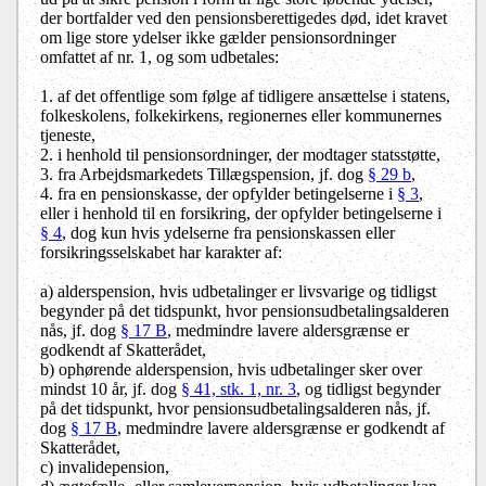
der bortfalder ved den pensionsberettigedes død,
idet kravet
om lige store ydelser ikke gælder pensionsordninger
omfattet af nr. 1, og som udbetales:
1. af det offentlige som følge af tidligere ansættelse i statens,
folkeskolens, folkekirkens, regionernes eller kommunernes
tjeneste,
2. i henhold til pensionsordninger, der modtager statsstøtte,
3. fra Arbejdsmarkedets Tillægspension, jf. dog
§ 29 b
,
4. fra en pensionskasse, der opfylder betingelserne i
§ 3
,
eller i henhold til en forsikring, der opfylder betingelserne i
§ 4
, dog kun hvis ydelserne fra pensionskassen eller
forsikringsselskabet har karakter af:
a) alderspension, hvis udbetalinger er livsvarige og tidligst
begynder på det tidspunkt, hvor pensionsudbetalingsalderen
nås, jf. dog
§ 17 B
, medmindre lavere aldersgrænse er
godkendt af Skatterådet,
b) ophørende alderspension, hvis udbetalinger sker over
mindst 10 år, jf. dog
§ 41, stk. 1, nr. 3
, og tidligst begynder
på det tidspunkt, hvor pensionsudbetalingsalderen nås, jf.
dog
§ 17 B
, medmindre lavere aldersgrænse er godkendt af
Skatterådet,
c) invalidepension,