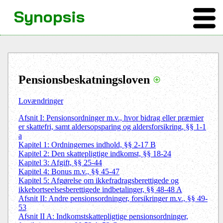
Synopsis
Pensionsbeskatningsloven
Lovændringer
Afsnit I: Pensionsordninger m.v., hvor bidrag eller præmier
er skattefri, samt aldersopsparing og aldersforsikring, §§ 1-1
a
Kapitel 1: Ordningernes indhold, §§ 2-17 B
Kapitel 2: Den skattepligtige indkomst, §§ 18-24
Kapitel 3: Afgift, §§ 25-44
Kapitel 4: Bonus m.v., §§ 45-47
Kapitel 5: Afgørelse om ikkefradragsberettigede og
ikkebortseelsesberettigede indbetalinger, §§ 48-48 A
Afsnit II: Andre pensionsordninger, forsikringer m.v., §§ 49-
53
Afsnit II A: Indkomstskattepligtige pensionsordninger,