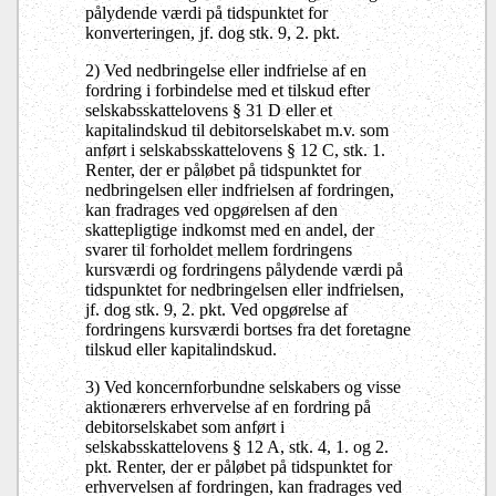
pålydende værdi på tidspunktet for
konverteringen, jf. dog stk. 9, 2. pkt.
2) Ved nedbringelse eller indfrielse af en
fordring i forbindelse med et tilskud efter
selskabsskattelovens § 31 D eller et
kapitalindskud til debitorselskabet m.v. som
anført i selskabsskattelovens § 12 C, stk. 1.
Renter, der er påløbet på tidspunktet for
nedbringelsen eller indfrielsen af fordringen,
kan fradrages ved opgørelsen af den
skattepligtige indkomst med en andel, der
svarer til forholdet mellem fordringens
kursværdi og fordringens pålydende værdi på
tidspunktet for nedbringelsen eller indfrielsen,
jf. dog stk. 9, 2. pkt. Ved opgørelse af
fordringens kursværdi bortses fra det foretagne
tilskud eller kapitalindskud.
3) Ved koncernforbundne selskabers og visse
aktionærers erhvervelse af en fordring på
debitorselskabet som anført i
selskabsskattelovens § 12 A, stk. 4, 1. og 2.
pkt. Renter, der er påløbet på tidspunktet for
erhvervelsen af fordringen, kan fradrages ved