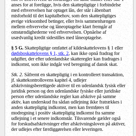
anses for at foreligge, hvis den skattepligtige i forbindelse
med erhvervelsen har optaget lån, der står i åbenbart
misforhold til det kapitalbehov, som den skattepligtiges
øvrige virksomhed betinger, eller hvis sammenhængen
mellem erhvervelse og låneoptagelse klart fremgår af
omstændighederne ved erhvervelsen. Opnåelse af
usædvanlig kredit sidestilles med låneoptagelse.
§ 5 G.
Skattepligtige omfattet af kildeskattelovens § 1 eller
dødsboskattelovens § 1, stk. 2
, kan ikke opnå fradrag for
udgifter, der efter udenlandske skatteregler kan fradrages i
indkomst, som ikke indgår ved beregning af dansk skat.
Stk. 2.
Såfremt en skattepligtig i en kontrolleret transaktion,
jf. skattekontrollovens kapitel 4, udlejer
afskrivningsberettigede aktiver til en udenlandsk fysisk eller
juridisk person og den udenlandske fysiske eller juridiske
person efter udenlandske regler kan afskrive på samme
aktiv, kan underskud fra sådan udlejning ikke fratrækkes i
anden skattepligtig indkomst, men kan fremføres til
modregning i positiv skattepligtig indkomst fra samme
udlejning i et senere indkomstår. Tilsvarende gælder også
for forskudsafskrivninger efter afskrivningsloven på aktiver,
der udlejes efter færdiggørelsen eller leveringen.