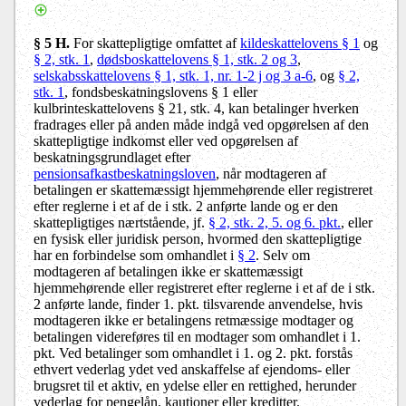
§ 5 H.
For skattepligtige omfattet af
kildeskattelovens § 1
og
§ 2, stk. 1
,
dødsboskattelovens § 1, stk. 2 og 3
,
selskabsskattelovens § 1, stk. 1, nr. 1-2 j og 3 a-6
, og
§ 2,
stk. 1
, fondsbeskatningslovens § 1 eller
kulbrinteskattelovens § 21, stk. 4, kan betalinger hverken
fradrages eller på anden måde indgå ved opgørelsen af den
skattepligtige indkomst eller ved opgørelsen af
beskatningsgrundlaget efter
pensionsafkastbeskatningsloven
, når modtageren af
betalingen er skattemæssigt hjemmehørende eller registreret
efter reglerne i et af de i stk. 2 anførte lande og er den
skattepligtiges nærtstående, jf.
§ 2, stk. 2, 5. og 6. pkt.
, eller
en fysisk eller juridisk person, hvormed den skattepligtige
har en forbindelse som omhandlet i
§ 2
. Selv om
modtageren af betalingen ikke er skattemæssigt
hjemmehørende eller registreret efter reglerne i et af de i stk.
2 anførte lande, finder 1. pkt. tilsvarende anvendelse, hvis
modtageren ikke er betalingens retmæssige modtager og
betalingen videreføres til en modtager som omhandlet i 1.
pkt. Ved betalinger som omhandlet i 1. og 2. pkt. forstås
ethvert vederlag ydet ved anskaffelse af ejendoms- eller
brugsret til et aktiv, en ydelse eller en rettighed, herunder
vederlag for pengelån, kautioner eller kreditter.