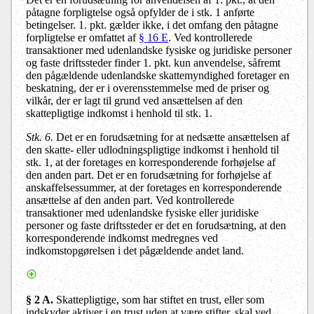
påtagne forpligtelse også opfylder de i stk. 1 anførte
betingelser. 1. pkt. gælder ikke, i det omfang den påtagne
forpligtelse er omfattet af
§ 16 E
. Ved kontrollerede
transaktioner med udenlandske fysiske og juridiske personer
og faste driftssteder finder 1. pkt. kun anvendelse, såfremt
den pågældende udenlandske skattemyndighed foretager en
beskatning, der er i overensstemmelse med de priser og
vilkår, der er lagt til grund ved ansættelsen af den
skattepligtige indkomst i henhold til stk. 1.
Stk. 6.
Det er en forudsætning for at nedsætte ansættelsen af
den skatte- eller udlodningspligtige indkomst i henhold til
stk. 1, at der foretages en korresponderende forhøjelse af
den anden part. Det er en forudsætning for forhøjelse af
anskaffelsessummer, at der foretages en korresponderende
ansættelse af den anden part. Ved kontrollerede
transaktioner med udenlandske fysiske eller juridiske
personer og faste driftssteder er det en forudsætning, at den
korresponderende indkomst medregnes ved
indkomstopgørelsen i det pågældende andet land.
§ 2 A.
Skattepligtige, som har stiftet en trust, eller som
indskyder aktiver i en trust uden at være stifter, skal ved