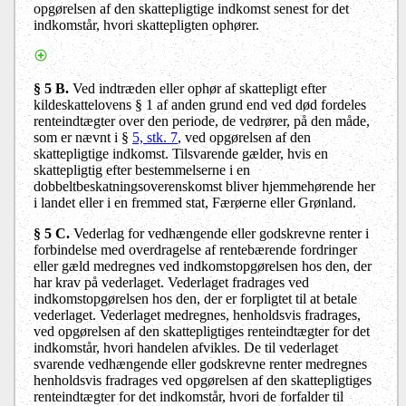
opgørelsen af den skattepligtige indkomst senest for det
indkomstår, hvori skattepligten ophører.
§ 5 B.
Ved indtræden eller ophør af skattepligt efter
kildeskattelovens § 1 af anden grund end ved død fordeles
renteindtægter over den periode, de vedrører, på den måde,
som er nævnt i §
5, stk. 7
, ved opgørelsen af den
skattepligtige indkomst. Tilsvarende gælder, hvis en
skattepligtig efter bestemmelserne i en
dobbeltbeskatningsoverenskomst bliver hjemmehørende her
i landet eller i en fremmed stat, Færøerne eller Grønland.
§ 5 C.
Vederlag for vedhængende eller godskrevne renter i
forbindelse med overdragelse af rentebærende fordringer
eller gæld medregnes ved indkomstopgørelsen hos den, der
har krav på vederlaget. Vederlaget fradrages ved
indkomstopgørelsen hos den, der er forpligtet til at betale
vederlaget. Vederlaget medregnes, henholdsvis fradrages,
ved opgørelsen af den skattepligtiges renteindtægter for det
indkomstår, hvori handelen afvikles. De til vederlaget
svarende vedhængende eller godskrevne renter medregnes
henholdsvis fradrages ved opgørelsen af den skattepligtiges
renteindtægter for det indkomstår, hvori de forfalder til