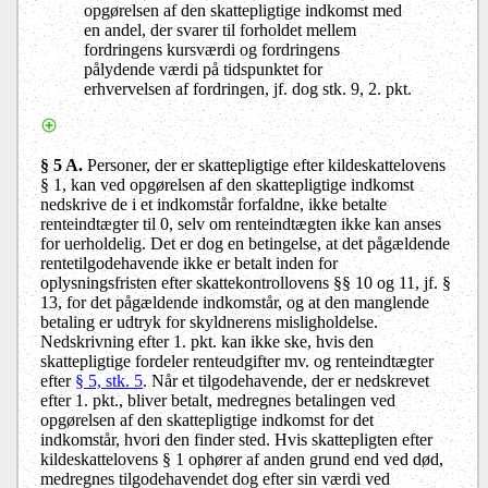
opgørelsen af den skattepligtige indkomst med
en andel, der svarer til forholdet mellem
fordringens kursværdi og fordringens
pålydende værdi på tidspunktet for
erhvervelsen af fordringen, jf. dog stk. 9, 2. pkt.
§ 5 A.
Personer, der er skattepligtige efter kildeskattelovens
§ 1, kan ved opgørelsen af den skattepligtige indkomst
nedskrive de i et indkomstår forfaldne, ikke betalte
renteindtægter til 0, selv om renteindtægten ikke kan anses
for uerholdelig. Det er dog en betingelse, at det pågældende
rentetilgodehavende ikke er betalt inden for
oplysningsfristen efter skattekontrollovens §§ 10 og 11, jf. §
13, for det pågældende indkomstår, og at den manglende
betaling er udtryk for skyldnerens misligholdelse.
Nedskrivning efter 1. pkt. kan ikke ske, hvis den
skattepligtige fordeler renteudgifter mv. og renteindtægter
efter
§ 5, stk. 5
. Når et tilgodehavende, der er nedskrevet
efter 1. pkt., bliver betalt, medregnes betalingen ved
opgørelsen af den skattepligtige indkomst for det
indkomstår, hvori den finder sted. Hvis skattepligten efter
kildeskattelovens § 1 ophører af anden grund end ved død,
medregnes tilgodehavendet dog efter sin værdi ved