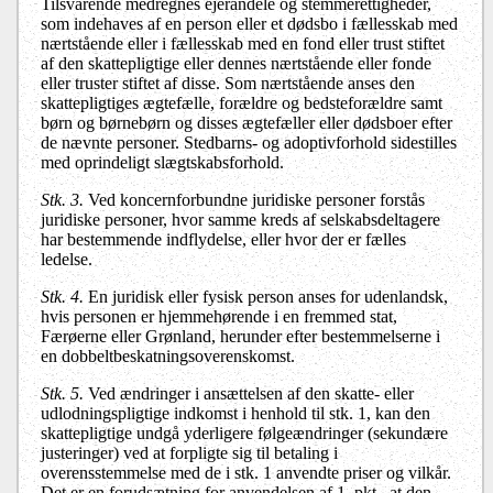
Tilsvarende medregnes ejerandele og stemmerettigheder,
som indehaves af en person eller et dødsbo i fællesskab med
nærtstående eller i fællesskab med en fond eller trust stiftet
af den skattepligtige eller dennes nærtstående eller fonde
eller truster stiftet af disse. Som nærtstående anses den
skattepligtiges ægtefælle, forældre og bedsteforældre samt
børn og børnebørn og disses ægtefæller eller dødsboer efter
de nævnte personer. Stedbarns- og adoptivforhold sidestilles
med oprindeligt slægtskabsforhold.
Stk. 3.
Ved koncernforbundne juridiske personer forstås
juridiske personer, hvor samme kreds af selskabsdeltagere
har bestemmende indflydelse, eller hvor der er fælles
ledelse.
Stk. 4.
En juridisk eller fysisk person anses for udenlandsk,
hvis personen er hjemmehørende i en fremmed stat,
Færøerne eller Grønland, herunder efter bestemmelserne i
en dobbeltbeskatningsoverenskomst.
Stk. 5.
Ved ændringer i ansættelsen af den skatte- eller
udlodningspligtige indkomst i henhold til stk. 1, kan den
skattepligtige undgå yderligere følgeændringer (sekundære
justeringer) ved at forpligte sig til betaling i
overensstemmelse med de i stk. 1 anvendte priser og vilkår.
Det er en forudsætning for anvendelsen af 1. pkt., at den