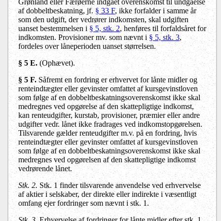
Grønland eller Færøerne indgået overenskomst til undgåelse
af dobbeltbeskatning, jf.
§ 33 F
, ikke forfalder i samme år
som den udgift, der vedrører indkomsten, skal udgiften
uanset bestemmelsen i
§ 5, stk. 2
, henføres til forfaldsåret for
indkomsten. Provisioner mv. som nævnt i
§ 5, stk. 3
,
fordeles over låneperioden uanset størrelsen.
§ 5 E.
(Ophævet).
§ 5 F.
Såfremt en fordring er erhvervet for lånte midler og
renteindtægter eller gevinster omfattet af kursgevinstloven
som følge af en dobbeltbeskatningsoverenskomst ikke skal
medregnes ved opgørelse af den skattepligtige indkomst,
kan renteudgifter, kurstab, provisioner, præmier eller andre
udgifter vedr. lånet ikke fradrages ved indkomstopgørelsen.
Tilsvarende gælder renteudgifter m.v. på en fordring, hvis
renteindtægter eller gevinster omfattet af kursgevinstloven
som følge af en dobbeltbeskatningsoverenskomst ikke skal
medregnes ved opgørelsen af den skattepligtige indkomst
vedrørende lånet.
Stk. 2.
Stk. 1 finder tilsvarende anvendelse ved erhvervelse
af aktier i selskaber, der direkte eller indirekte i væsentligt
omfang ejer fordringer som nævnt i stk. 1.
Stk. 3.
Erhvervelse af fordringer for lånte midler efter stk. 1