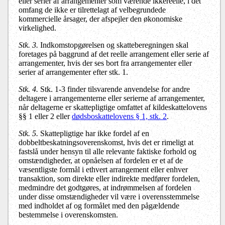
eller serier af arrangementer som værende ikkereelle, i det
omfang de ikke er tilrettelagt af velbegrundede
kommercielle årsager, der afspejler den økonomiske
virkelighed.
Stk. 3.
Indkomstopgørelsen og skatteberegningen skal
foretages på baggrund af det reelle arrangement eller serie af
arrangementer, hvis der ses bort fra arrangementer eller
serier af arrangementer efter stk. 1.
Stk. 4.
Stk. 1-3 finder tilsvarende anvendelse for andre
deltagere i arrangementerne eller serierne af arrangementer,
når deltagerne er skattepligtige omfattet af kildeskattelovens
§§ 1 eller 2 eller
dødsboskattelovens § 1, stk. 2
.
Stk. 5.
Skattepligtige har ikke fordel af en
dobbeltbeskatningsoverenskomst, hvis det er rimeligt at
fastslå under hensyn til alle relevante faktiske forhold og
omstændigheder, at opnåelsen af fordelen er et af de
væsentligste formål i ethvert arrangement eller enhver
transaktion, som direkte eller indirekte medfører fordelen,
medmindre det godtgøres, at indrømmelsen af fordelen
under disse omstændigheder vil være i overensstemmelse
med indholdet af og formålet med den pågældende
bestemmelse i overenskomsten.