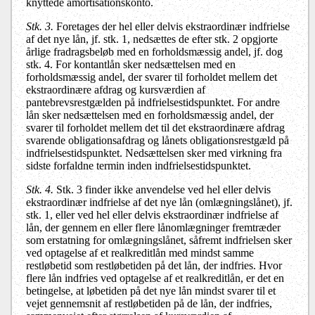
knyttede amortisationskonto.
Stk. 3.
Foretages der hel eller delvis ekstraordinær indfrielse
af det nye lån, jf. stk. 1, nedsættes de efter stk. 2 opgjorte
årlige fradragsbeløb med en forholdsmæssig andel, jf. dog
stk. 4. For kontantlån sker nedsættelsen med en
forholdsmæssig andel, der svarer til forholdet mellem det
ekstraordinære afdrag og kursværdien af
pantebrevsrestgælden på indfrielsestidspunktet. For andre
lån sker nedsættelsen med en forholdsmæssig andel, der
svarer til forholdet mellem det til det ekstraordinære afdrag
svarende obligationsafdrag og lånets obligationsrestgæld på
indfrielsestidspunktet. Nedsættelsen sker med virkning fra
sidste forfaldne termin inden indfrielsestidspunktet.
Stk. 4.
Stk. 3 finder ikke anvendelse ved hel eller delvis
ekstraordinær indfrielse af det nye lån (omlægningslånet), jf.
stk. 1, eller ved hel eller delvis ekstraordinær indfrielse af
lån, der gennem en eller flere lånomlægninger fremtræder
som erstatning for omlægningslånet, såfremt indfrielsen sker
ved optagelse af et realkreditlån med mindst samme
restløbetid som restløbetiden på det lån, der indfries. Hvor
flere lån indfries ved optagelse af et realkreditlån, er det en
betingelse, at løbetiden på det nye lån mindst svarer til et
vejet gennemsnit af restløbetiden på de lån, der indfries,