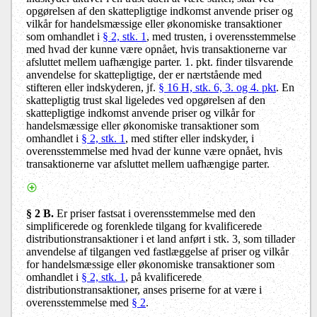
opgørelsen af den skattepligtige indkomst anvende priser og
vilkår for handelsmæssige eller økonomiske transaktioner
som omhandlet i
§ 2, stk. 1
, med trusten, i overensstemmelse
med hvad der kunne være opnået, hvis transaktionerne var
afsluttet mellem uafhængige parter. 1. pkt. finder tilsvarende
anvendelse for skattepligtige, der er nærtstående med
stifteren eller indskyderen, jf.
§ 16 H, stk. 6, 3. og 4. pkt
. En
skattepligtig trust skal ligeledes ved opgørelsen af den
skattepligtige indkomst anvende priser og vilkår for
handelsmæssige eller økonomiske transaktioner som
omhandlet i
§ 2, stk. 1
, med stifter eller indskyder, i
overensstemmelse med hvad der kunne være opnået, hvis
transaktionerne var afsluttet mellem uafhængige parter.
§ 2 B.
Er priser fastsat i overensstemmelse med den
simplificerede og forenklede tilgang for kvalificerede
distributionstransaktioner i et land anført i stk. 3, som tillader
anvendelse af tilgangen ved fastlæggelse af priser og vilkår
for handelsmæssige eller økonomiske transaktioner som
omhandlet i
§ 2, stk. 1
, på kvalificerede
distributionstransaktioner, anses priserne for at være i
overensstemmelse med
§ 2
.