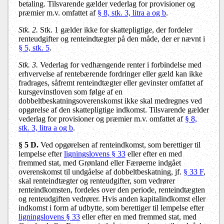
betaling. Tilsvarende gælder vederlag for provisioner og
præmier m.v. omfattet af
§ 8, stk. 3, litra a og b
.
Stk. 2.
Stk. 1 gælder ikke for skattepligtige, der fordeler
renteudgifter og renteindtægter på den måde, der er nævnt i
§ 5, stk. 5
.
Stk. 3.
Vederlag for vedhængende renter i forbindelse med
erhvervelse af rentebærende fordringer eller gæld kan ikke
fradrages, såfremt renteindtægter eller gevinster omfattet af
kursgevinstloven som følge af en
dobbeltbeskatningsoverenskomst ikke skal medregnes ved
opgørelse af den skattepligtige indkomst. Tilsvarende gælder
vederlag for provisioner og præmier m.v. omfattet af
§ 8,
stk. 3, litra a og b
.
§ 5 D.
Ved opgørelsen af renteindkomst, som berettiger til
lempelse efter
ligningslovens § 33
eller efter en med
fremmed stat, med Grønland eller Færøerne indgået
overenskomst til undgåelse af dobbeltbeskatning, jf.
§ 33 F
,
skal renteindtægter og renteudgifter, som vedrører
renteindkomsten, fordeles over den periode, renteindtægten
og renteudgiften vedrører. Hvis anden kapitalindkomst eller
indkomst i form af udbytte, som berettiger til lempelse efter
ligningslovens § 33
eller efter en med fremmed stat, med