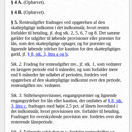
§ 4 A.
(Ophævet).
§ 4 B.
(Ophævet).
§ 5.
Renteudgifter fradrages ved opgørelsen af den
skattepligtige indkomst i det indkomstår, hvori renten
forfalder til betaling, jf. dog stk. 2, 5, 6, 7 og 8. Det samme
gælder for udgifter til løbende provisioner eller præmier for
lån, som den skattepligtige optager, og for præmier og
lignende løbende ydelser for kaution for den skattepligtiges
gæld, jf.
§ 8, stk. 3, litra a og b
.
Stk. 2.
Fradrag for renteudgifter mv., jf. stk. 1, som vedrører
en længere periode end 6 måneder, og som forfalder mere
end 6 måneder før udløbet af perioden, fordeles ved
opgørelsen af den skattepligtige indkomst over den periode,
renteudgiften mv. vedrører.
Stk. 3.
Stiftelsesprovisioner, engangspræmier og lignende
engangsydelser for lån eller kaution, der omfattes af
§ 8, stk.
3, litra c
, fradrages med højst 2,5 pct. af lånets hovedstol i
det indkomstår, hvori provisionen mv. forfalder til betaling.
Fradraget for overskydende provision mv. fordeles over den
resterende låneperiode.
Stk. 4.
Følgende selskaber m.v. fordeler renteudgifter og