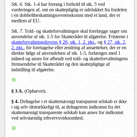
Stk. 6.
Stk. 1-4 har forrang i forhold til stk. 5 ved
vurderingen af, om en skattepligtig er udelukket fra fordelen
i en dobbeltbeskatningsoverenskomst med et land, der er
medlem af EU.
Stk. 7.
Told- og skatteforvaltningen skal forelægge sager om
anvendelse af stk. 1-5 for Skatterådet til afgørelse. Fristerne i
skatteforvaltningslovens § 26, stk. 1, 2. pkt.
, og
§ 27, stk. 2,
2. pkt.
, for foretagelse eller ændring af ansættelser, der er en
direkte følge af anvendelsen af stk. 1-5, forlænges med 1
måned og anses for afbrudt ved told- og skatteforvaltningens
fremsendelse til Skatterådet og den skattepligtige af
indstilling til afgørelse.
§ 3 A.
(Ophævet).
§ 4.
Deltagelse i et skattemæssigt transparent selskab er ikke
i sig selv tilstrækkeligt til, at deltagerens indkomst fra det
skattemæssigt transparente selskab kan anses for indkomst
ved selvstændig erhvervsvirksomhed.