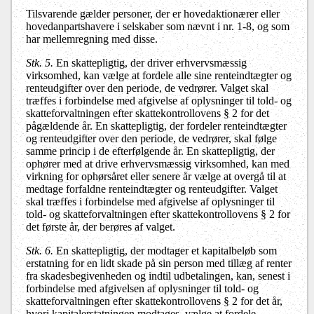
Tilsvarende gælder personer, der er hovedaktionærer eller
hovedanpartshavere i selskaber som nævnt i nr. 1-8, og som
har mellemregning med disse.
Stk. 5.
En skattepligtig, der driver erhvervsmæssig
virksomhed, kan vælge at fordele alle sine renteindtægter og
renteudgifter over den periode, de vedrører. Valget skal
træffes i forbindelse med afgivelse af oplysninger til told- og
skatteforvaltningen efter skattekontrollovens § 2 for det
pågældende år. En skattepligtig, der fordeler renteindtægter
og renteudgifter over den periode, de vedrører, skal følge
samme princip i de efterfølgende år. En skattepligtig, der
ophører med at drive erhvervsmæssig virksomhed, kan med
virkning for ophørsåret eller senere år vælge at overgå til at
medtage forfaldne renteindtægter og renteudgifter. Valget
skal træffes i forbindelse med afgivelse af oplysninger til
told- og skatteforvaltningen efter skattekontrollovens § 2 for
det første år, der berøres af valget.
Stk. 6.
En skattepligtig, der modtager et kapitalbeløb som
erstatning for en lidt skade på sin person med tillæg af renter
fra skadesbegivenheden og indtil udbetalingen, kan, senest i
forbindelse med afgivelsen af oplysninger til told- og
skatteforvaltningen efter skattekontrollovens § 2 for det år,
hvori kapitalerstatningen modtages, vælge at fordele