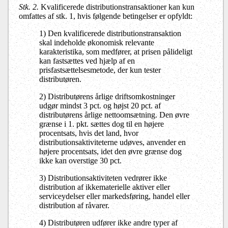
Stk. 2.
Kvalificerede distributionstransaktioner kan kun
omfattes af stk. 1, hvis følgende betingelser er opfyldt:
1) Den kvalificerede distributionstransaktion
skal indeholde økonomisk relevante
karakteristika, som medfører, at prisen pålideligt
kan fastsættes ved hjælp af en
prisfastsættelsesmetode, der kun tester
distributøren.
2) Distributørens årlige driftsomkostninger
udgør mindst 3 pct. og højst 20 pct. af
distributørens årlige nettoomsætning. Den øvre
grænse i 1. pkt. sættes dog til en højere
procentsats, hvis det land, hvor
distributionsaktiviteterne udøves, anvender en
højere procentsats, idet den øvre grænse dog
ikke kan overstige 30 pct.
3) Distributionsaktiviteten vedrører ikke
distribution af ikkematerielle aktiver eller
serviceydelser eller markedsføring, handel eller
distribution af råvarer.
4) Distributøren udfører ikke andre typer af