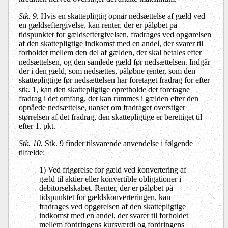
Stk. 9.
Hvis en skattepligtig opnår nedsættelse af gæld ved
en gældseftergivelse, kan renter, der er påløbet på
tidspunktet for gældseftergivelsen, fradrages ved opgørelsen
af den skattepligtige indkomst med en andel, der svarer til
forholdet mellem den del af gælden, der skal betales efter
nedsættelsen, og den samlede gæld før nedsættelsen. Indgår
der i den gæld, som nedsættes, påløbne renter, som den
skattepligtige før nedsættelsen har foretaget fradrag for efter
stk. 1, kan den skattepligtige opretholde det foretagne
fradrag i det omfang, det kan rummes i gælden efter den
opnåede nedsættelse, uanset om fradraget overstiger
størrelsen af det fradrag, den skattepligtige er berettiget til
efter 1. pkt.
Stk. 10.
Stk. 9 finder tilsvarende anvendelse i følgende
tilfælde:
1) Ved frigørelse for gæld ved konvertering af
gæld til aktier eller konvertible obligationer i
debitorselskabet. Renter, der er påløbet på
tidspunktet for gældskonverteringen, kan
fradrages ved opgørelsen af den skattepligtige
indkomst med en andel, der svarer til forholdet
mellem fordringens kursværdi og fordringens