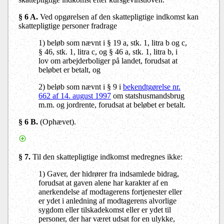
§ 6 A.
Ved opgørelsen af den skattepligtige indkomst kan
skattepligtige personer fradrage
1) beløb som nævnt i § 19 a, stk. 1, litra b og c,
§ 46, stk. 1, litra c, og § 46 a, stk. 1, litra b, i
lov om arbejderboliger på landet, forudsat at
beløbet er betalt, og
2) beløb som nævnt i § 9 i
bekendtgørelse nr.
662 af 14. august 1997
om statshusmandsbrug
m.m. og jordrente, forudsat at beløbet er betalt.
§ 6 B.
(Ophævet).
§ 7.
Til den skattepligtige indkomst medregnes ikke:
1) Gaver, der hidrører fra indsamlede bidrag,
forudsat at gaven alene har karakter af en
anerkendelse af modtagerens fortjenester eller
er ydet i anledning af modtagerens alvorlige
sygdom eller tilskadekomst eller er ydet til
personer, der har været udsat for en ulykke,