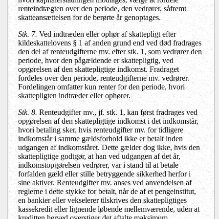
renteindtægten over den periode, den vedrører, såfremt
skatteansættelsen for de berørte år genoptages.
Stk. 7.
Ved indtræden eller ophør af skattepligt efter
kildeskattelovens § 1 af anden grund end ved død fradrages
den del af renteudgifterne mv. efter stk. 1, som vedrører den
periode, hvor den pågældende er skattepligtig, ved
opgørelsen af den skattepligtige indkomst. Fradraget
fordeles over den periode, renteudgifterne mv. vedrører.
Fordelingen omfatter kun renter for den periode, hvori
skattepligten indtræder eller ophører.
Stk. 8.
Renteudgifter mv., jf. stk. 1, kan først fradrages ved
opgørelsen af den skattepligtige indkomst i det indkomstår,
hvori betaling sker, hvis renteudgifter mv. for tidligere
indkomstår i samme gældsforhold ikke er betalt inden
udgangen af indkomståret. Dette gælder dog ikke, hvis den
skattepligtige godtgør, at han ved udgangen af det år,
indkomstopgørelsen vedrører, var i stand til at betale
forfalden gæld eller stille betryggende sikkerhed herfor i
sine aktiver. Renteudgifter mv. anses ved anvendelsen af
reglerne i dette stykke for betalt, når de af et pengeinstitut,
en bankier eller vekselerer tilskrives den skattepligtiges
kassekredit eller lignende løbende mellemværende, uden at
kreditten herved overstiger det aftalte maksimum.