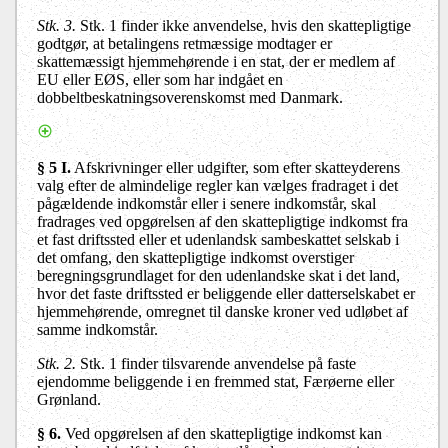
Stk. 3.
Stk. 1 finder ikke anvendelse, hvis den skattepligtige
godtgør, at betalingens retmæssige modtager er
skattemæssigt hjemmehørende i en stat, der er medlem af
EU eller EØS, eller som har indgået en
dobbeltbeskatningsoverenskomst med Danmark.
§ 5 I.
Afskrivninger eller udgifter, som efter skatteyderens
valg efter de almindelige regler kan vælges fradraget i det
pågældende indkomstår eller i senere indkomstår, skal
fradrages ved opgørelsen af den skattepligtige indkomst fra
et fast driftssted eller et udenlandsk sambeskattet selskab i
det omfang, den skattepligtige indkomst overstiger
beregningsgrundlaget for den udenlandske skat i det land,
hvor det faste driftssted er beliggende eller datterselskabet er
hjemmehørende, omregnet til danske kroner ved udløbet af
samme indkomstår.
Stk. 2.
Stk. 1 finder tilsvarende anvendelse på faste
ejendomme beliggende i en fremmed stat, Færøerne eller
Grønland.
§ 6.
Ved opgørelsen af den skattepligtige indkomst kan