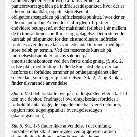
sammenvejet efter størrelsen af kursværdien af
pantebrevsrestgælden på indfrielsestidspunktet, hvor der er
tale om kontantlån, og efter størrelsen af
obligationsrestgælden på indfrielsestidspunktet, hvor der er
tale om andre lån. Anvendelse af reglen i 1. pkt. er
endvidere betinget af, at der maksimalt forløber 1 år mellem
de to transaktioner - indfrielse og optagelse. Det resterende
kurstab på tidspunktet for den ekstraordinære indfrielse
fordeles over det nye låns samlede antal terminer med lige
store beløb pr. termin. Ved det resterende kurstab på
indfrielsestidspunktet forstås saldoen på
amortisationskontoen ved den første omlægning, jf. stk. 2,
sidste pkt., med fradrag af alle de kurstabsbeløb, der kan
henføres til forfaldne terminer på omlægningslånet eller
senere lån, som ligger før indfrielsen. Stk. 2, 2. og 3. pkt.,
finder tilsvarende anvendelse.
Stk. 5.
Ved debitorskifte overgår fradragsretten efter stk. 1 til
den nye debitor. Fradraget i overdragelsesåret fordeles i
forhold til antal dage, de pågældende har været debitorer,
opgjort med udgangspunkt i overtagelsesdagen
(skæringsdatoen).
Stk. 6.
Stk. 1-5 finder ikke anvendelse i det omfang,
kurstabet efter stk. 2 medregnes ved opgørelsen af den
skattepligtige indkomst efter kursgevinstloven.