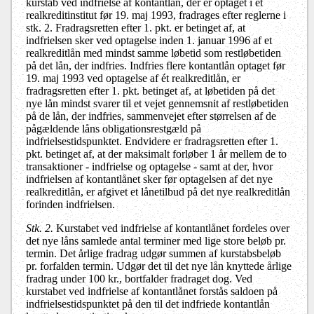
kurstab ved indfrielse af kontantlån, der er optaget i et
realkreditinstitut før 19. maj 1993, fradrages efter reglerne i
stk. 2. Fradragsretten efter 1. pkt. er betinget af, at
indfrielsen sker ved optagelse inden 1. januar 1996 af et
realkreditlån med mindst samme løbetid som restløbetiden
på det lån, der indfries. Indfries flere kontantlån optaget før
19. maj 1993 ved optagelse af ét realkreditlån, er
fradragsretten efter 1. pkt. betinget af, at løbetiden på det
nye lån mindst svarer til et vejet gennemsnit af restløbetiden
på de lån, der indfries, sammenvejet efter størrelsen af de
pågældende låns obligationsrestgæld på
indfrielsestidspunktet. Endvidere er fradragsretten efter 1.
pkt. betinget af, at der maksimalt forløber 1 år mellem de to
transaktioner - indfrielse og optagelse - samt at der, hvor
indfrielsen af kontantlånet sker før optagelsen af det nye
realkreditlån, er afgivet et lånetilbud på det nye realkreditlån
forinden indfrielsen.
Stk. 2.
Kurstabet ved indfrielse af kontantlånet fordeles over
det nye låns samlede antal terminer med lige store beløb pr.
termin. Det årlige fradrag udgør summen af kurstabsbeløb
pr. forfalden termin. Udgør det til det nye lån knyttede årlige
fradrag under 100 kr., bortfalder fradraget dog. Ved
kurstabet ved indfrielse af kontantlånet forstås saldoen på
indfrielsestidspunktet på den til det indfriede kontantlån