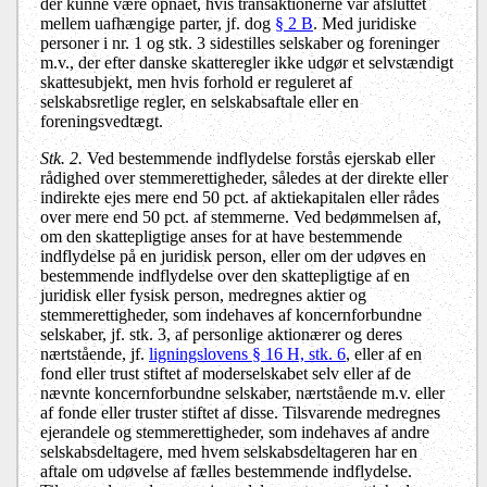
der kunne være opnået, hvis transaktionerne var afsluttet
mellem uafhængige parter, jf. dog
§ 2 B
. Med juridiske
personer i nr. 1 og stk. 3 sidestilles selskaber og foreninger
m.v., der efter danske skatteregler ikke udgør et selvstændigt
skattesubjekt, men hvis forhold er reguleret af
selskabsretlige regler, en selskabsaftale eller en
foreningsvedtægt.
Stk. 2.
Ved bestemmende indflydelse forstås ejerskab eller
rådighed over stemmerettigheder, således at der direkte eller
indirekte ejes mere end 50 pct. af aktiekapitalen eller rådes
over mere end 50 pct. af stemmerne. Ved bedømmelsen af,
om den skattepligtige anses for at have bestemmende
indflydelse på en juridisk person, eller om der udøves en
bestemmende indflydelse over den skattepligtige af en
juridisk eller fysisk person, medregnes aktier og
stemmerettigheder, som indehaves af koncernforbundne
selskaber, jf. stk. 3, af personlige aktionærer og deres
nærtstående, jf.
ligningslovens § 16 H, stk. 6
, eller af en
fond eller trust stiftet af moderselskabet selv eller af de
nævnte koncernforbundne selskaber, nærtstående m.v. eller
af fonde eller truster stiftet af disse. Tilsvarende medregnes
ejerandele og stemmerettigheder, som indehaves af andre
selskabsdeltagere, med hvem selskabsdeltageren har en
aftale om udøvelse af fælles bestemmende indflydelse.