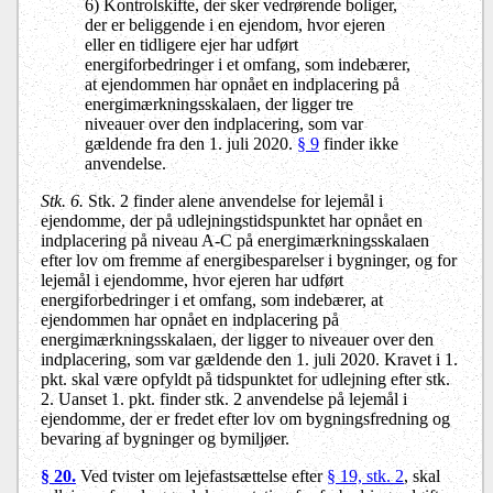
6) Kontrolskifte, der sker vedrørende boliger,
der er beliggende i en ejendom, hvor ejeren
eller en tidligere ejer har udført
energiforbedringer i et omfang, som indebærer,
at ejendommen har opnået en indplacering på
energimærkningsskalaen, der ligger tre
niveauer over den indplacering, som var
gældende fra den 1. juli 2020.
§ 9
finder ikke
anvendelse.
Stk. 6.
Stk. 2 finder alene anvendelse for lejemål i
ejendomme, der på udlejningstidspunktet har opnået en
indplacering på niveau A-C på energimærkningsskalaen
efter lov om fremme af energibesparelser i bygninger, og for
lejemål i ejendomme, hvor ejeren har udført
energiforbedringer i et omfang, som indebærer, at
ejendommen har opnået en indplacering på
energimærkningsskalaen, der ligger to niveauer over den
indplacering, som var gældende den 1. juli 2020. Kravet i 1.
pkt. skal være opfyldt på tidspunktet for udlejning efter stk.
2. Uanset 1. pkt. finder stk. 2 anvendelse på lejemål i
ejendomme, der er fredet efter lov om bygningsfredning og
bevaring af bygninger og bymiljøer.
§ 20.
Ved tvister om lejefastsættelse efter
§ 19, stk. 2
, skal