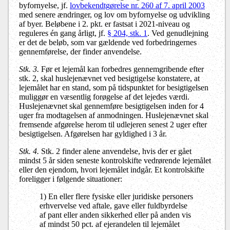
byfornyelse, jf.
lovbekendtgørelse nr. 260 af 7. april 2003
med senere ændringer, og lov om byfornyelse og udvikling
af byer. Beløbene i 2. pkt. er fastsat i 2021-niveau og
reguleres én gang årligt, jf.
§ 204, stk. 1
. Ved genudlejning
er det de beløb, som var gældende ved forbedringernes
gennemførelse, der finder anvendelse.
Stk. 3.
Før et lejemål kan forbedres gennemgribende efter
stk. 2, skal huslejenævnet ved besigtigelse konstatere, at
lejemålet har en stand, som på tidspunktet for besigtigelsen
muliggør en væsentlig forøgelse af det lejedes værdi.
Huslejenævnet skal gennemføre besigtigelsen inden for 4
uger fra modtagelsen af anmodningen. Huslejenævnet skal
fremsende afgørelse herom til udlejeren senest 2 uger efter
besigtigelsen. Afgørelsen har gyldighed i 3 år.
Stk. 4.
Stk. 2 finder alene anvendelse, hvis der er gået
mindst 5 år siden seneste kontrolskifte vedrørende lejemålet
eller den ejendom, hvori lejemålet indgår. Et kontrolskifte
foreligger i følgende situationer:
1) En eller flere fysiske eller juridiske personers
erhvervelse ved aftale, gave eller fuldbyrdelse
af pant eller anden sikkerhed eller på anden vis
af mindst 50 pct. af ejerandelen til lejemålet