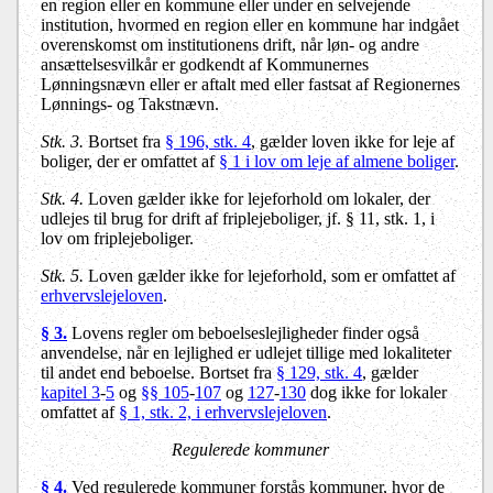
en region eller en kommune eller under en selvejende
institution, hvormed en region eller en kommune har indgået
overenskomst om institutionens drift, når løn- og andre
ansættelsesvilkår er godkendt af Kommunernes
Lønningsnævn eller er aftalt med eller fastsat af Regionernes
Lønnings- og Takstnævn.
Stk. 3.
Bortset fra
§ 196, stk. 4
, gælder loven ikke for leje af
boliger, der er omfattet af
§ 1 i lov om leje af almene boliger
.
Stk. 4.
Loven gælder ikke for lejeforhold om lokaler, der
udlejes til brug for drift af friplejeboliger, jf. § 11, stk. 1, i
lov om friplejeboliger.
Stk. 5.
Loven gælder ikke for lejeforhold, som er omfattet af
erhvervslejeloven
.
§ 3.
Lovens regler om beboelseslejligheder finder også
anvendelse, når en lejlighed er udlejet tillige med lokaliteter
til andet end beboelse. Bortset fra
§ 129, stk. 4
, gælder
kapitel 3
-
5
og
§§ 105
-
107
og
127
-
130
dog ikke for lokaler
omfattet af
§ 1, stk. 2, i erhvervslejeloven
.
Regulerede kommuner
§ 4.
Ved regulerede kommuner forstås kommuner, hvor de