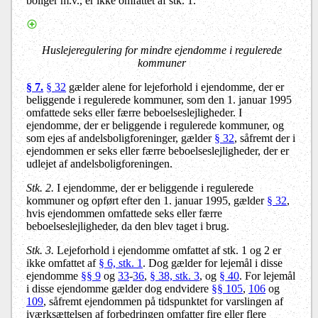
boliger m.v., er ikke omfattet af stk. 1.
Huslejeregulering for mindre ejendomme i regulerede
kommuner
§ 7.
§ 32
gælder alene for lejeforhold i ejendomme, der er
beliggende i regulerede kommuner, som den 1. januar 1995
omfattede seks eller færre beboelseslejligheder. I
ejendomme, der er beliggende i regulerede kommuner, og
som ejes af andelsboligforeninger, gælder
§ 32
, såfremt der i
ejendommen er seks eller færre beboelseslejligheder, der er
udlejet af andelsboligforeningen.
Stk. 2.
I ejendomme, der er beliggende i regulerede
kommuner og opført efter den 1. januar 1995, gælder
§ 32
,
hvis ejendommen omfattede seks eller færre
beboelseslejligheder, da den blev taget i brug.
Stk. 3.
Lejeforhold i ejendomme omfattet af stk. 1 og 2 er
ikke omfattet af
§ 6, stk. 1
. Dog gælder for lejemål i disse
ejendomme
§§ 9
og
33
-
36
,
§ 38, stk. 3
, og
§ 40
. For lejemål
i disse ejendomme gælder dog endvidere
§§ 105
,
106
og
109
, såfremt ejendommen på tidspunktet for varslingen af
iværksættelsen af forbedringen omfatter fire eller flere