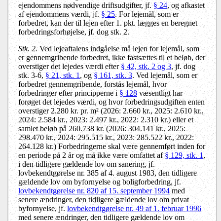
ejendommens nødvendige driftsudgifter, jf.
§ 24
, og afkastet
af ejendommens værdi, jf.
§ 25
. For lejemål, som er
forbedret, kan der til lejen efter 1. pkt. lægges en beregnet
forbedringsforhøjelse, jf. dog stk. 2.
Stk. 2.
Ved lejeaftalens indgåelse må lejen for lejemål, som
er gennemgribende forbedret, ikke fastsættes til et beløb, der
overstiger det lejedes værdi efter
§ 42, stk. 2 og 3
, jf. dog
stk. 3-6,
§ 21, stk. 1
, og
§ 161, stk. 3
. Ved lejemål, som er
forbedret gennemgribende, forstås lejemål, hvor
forbedringer efter principperne i
§ 128
væsentligt har
forøget det lejedes værdi, og hvor forbedringsudgiften enten
overstiger 2.280 kr. pr. m² (2026: 2.660 kr., 2025: 2.610 kr.,
2024: 2.584 kr., 2023: 2.497 kr., 2022: 2.310 kr.) eller et
samlet beløb på 260.738 kr. (2026: 304.141 kr., 2025:
298.470 kr., 2024: 295.515 kr., 2023: 285.522 kr., 2022:
264.128 kr.) Forbedringerne skal være gennemført inden for
en periode på 2 år og må ikke være omfattet af
§ 129, stk. 1
,
i den tidligere gældende lov om sanering, jf.
lovbekendtgørelse nr. 385 af 4. august 1983, den tidligere
gældende lov om byfornyelse og boligforbedring, jf.
lovbekendtgørelse nr. 820 af 15. september 1994
med
senere ændringer, den tidligere gældende lov om privat
byfornyelse, jf.
lovbekendtgørelse nr. 49 af 1. februar 1996
med senere ændringer, den tidligere gældende lov om