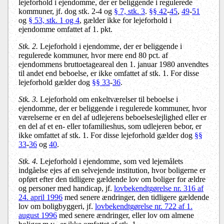
lejeforhold i ejendomme, der er beliggende i regulerede
kommuner, jf. dog stk. 2-4 og
§ 7, stk. 3
.
§§ 42
-
45
,
49
-
51
og
§ 53, stk. 1 og 4
, gælder ikke for lejeforhold i
ejendomme omfattet af 1. pkt.
Stk. 2.
Lejeforhold i ejendomme, der er beliggende i
regulerede kommuner, hvor mere end 80 pct. af
ejendommens bruttoetageareal den 1. januar 1980 anvendtes
til andet end beboelse, er ikke omfattet af stk. 1. For disse
lejeforhold gælder dog
§§ 33
-
36
.
Stk. 3.
Lejeforhold om enkeltværelser til beboelse i
ejendomme, der er beliggende i regulerede kommuner, hvor
værelserne er en del af udlejerens beboelseslejlighed eller er
en del af et en- eller tofamilieshus, som udlejeren bebor, er
ikke omfattet af stk. 1. For disse lejeforhold gælder dog
§§
33
-
36
og
40
.
Stk. 4.
Lejeforhold i ejendomme, som ved lejemålets
indgåelse ejes af en selvejende institution, hvor boligerne er
opført efter den tidligere gældende lov om boliger for ældre
og personer med handicap, jf.
lovbekendtgørelse nr. 316 af
24. april 1996
med senere ændringer, den tidligere gældende
lov om boligbyggeri, jf.
lovbekendtgørelse nr. 722 af 1.
august 1996
med senere ændringer, eller lov om almene