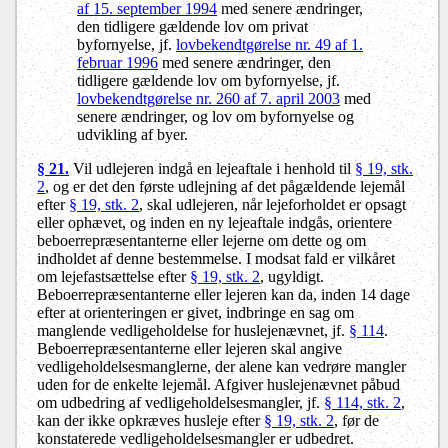
af 15. september 1994
med senere ændringer,
den tidligere gældende lov om privat
byfornyelse, jf.
lovbekendtgørelse nr. 49 af 1.
februar 1996
med senere ændringer, den
tidligere gældende lov om byfornyelse, jf.
lovbekendtgørelse nr. 260 af 7. april 2003
med
senere ændringer, og lov om byfornyelse og
udvikling af byer.
§ 21.
Vil udlejeren indgå en lejeaftale i henhold til
§ 19, stk.
2
, og er det den første udlejning af det pågældende lejemål
efter
§ 19, stk. 2
, skal udlejeren, når lejeforholdet er opsagt
eller ophævet, og inden en ny lejeaftale indgås, orientere
beboerrepræsentanterne eller lejerne om dette og om
indholdet af denne bestemmelse. I modsat fald er vilkåret
om lejefastsættelse efter
§ 19, stk. 2
, ugyldigt.
Beboerrepræsentanterne eller lejeren kan da, inden 14 dage
efter at orienteringen er givet, indbringe en sag om
manglende vedligeholdelse for huslejenævnet, jf.
§ 114
.
Beboerrepræsentanterne eller lejeren skal angive
vedligeholdelsesmanglerne, der alene kan vedrøre mangler
uden for de enkelte lejemål. Afgiver huslejenævnet påbud
om udbedring af vedligeholdelsesmangler, jf.
§ 114, stk. 2
,
kan der ikke opkræves husleje efter
§ 19, stk. 2
, før de
konstaterede vedligeholdelsesmangler er udbedret.