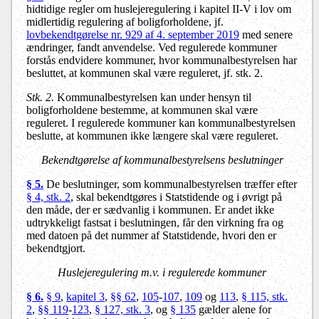
hidtidige regler om huslejeregulering i kapitel II-V i lov om
midlertidig regulering af boligforholdene, jf.
lovbekendtgørelse nr. 929 af 4. september 2019
med senere
ændringer, fandt anvendelse. Ved regulerede kommuner
forstås endvidere kommuner, hvor kommunalbestyrelsen har
besluttet, at kommunen skal være reguleret, jf. stk. 2.
Stk. 2.
Kommunalbestyrelsen kan under hensyn til
boligforholdene bestemme, at kommunen skal være
reguleret. I regulerede kommuner kan kommunalbestyrelsen
beslutte, at kommunen ikke længere skal være reguleret.
Bekendtgørelse af kommunalbestyrelsens beslutninger
§ 5.
De beslutninger, som kommunalbestyrelsen træffer efter
§ 4, stk. 2
, skal bekendtgøres i Statstidende og i øvrigt på
den måde, der er sædvanlig i kommunen. Er andet ikke
udtrykkeligt fastsat i beslutningen, får den virkning fra og
med datoen på det nummer af Statstidende, hvori den er
bekendtgjort.
Huslejeregulering m.v. i regulerede kommuner
§ 6.
§ 9
,
kapitel 3
,
§§ 62
,
105
-
107
,
109
og
113
,
§ 115, stk.
2
,
§§ 119
-
123
,
§ 127, stk. 3
, og
§ 135
gælder alene for