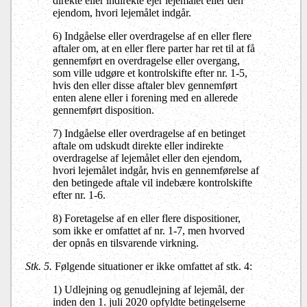
direkte eller indirekte ejer lejemålet eller den
ejendom, hvori lejemålet indgår.
6) Indgåelse eller overdragelse af en eller flere
aftaler om, at en eller flere parter har ret til at få
gennemført en overdragelse eller overgang,
som ville udgøre et kontrolskifte efter nr. 1-5,
hvis den eller disse aftaler blev gennemført
enten alene eller i forening med en allerede
gennemført disposition.
7) Indgåelse eller overdragelse af en betinget
aftale om udskudt direkte eller indirekte
overdragelse af lejemålet eller den ejendom,
hvori lejemålet indgår, hvis en gennemførelse af
den betingede aftale vil indebære kontrolskifte
efter nr. 1-6.
8) Foretagelse af en eller flere dispositioner,
som ikke er omfattet af nr. 1-7, men hvorved
der opnås en tilsvarende virkning.
Stk. 5.
Følgende situationer er ikke omfattet af stk. 4:
1) Udlejning og genudlejning af lejemål, der
inden den 1. juli 2020 opfyldte betingelserne