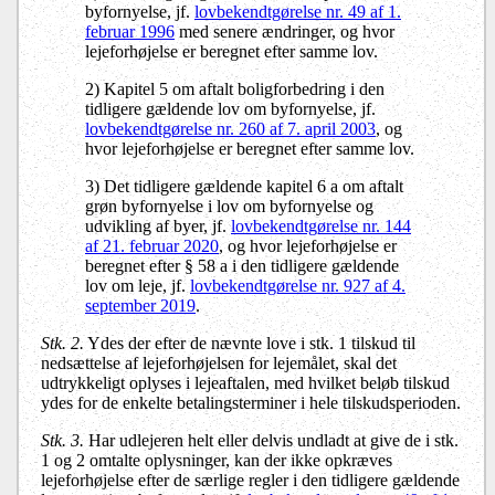
byfornyelse, jf.
lovbekendtgørelse nr. 49 af 1.
februar 1996
med senere ændringer, og hvor
lejeforhøjelse er beregnet efter samme lov.
2) Kapitel 5 om aftalt boligforbedring i den
tidligere gældende lov om byfornyelse, jf.
lovbekendtgørelse nr. 260 af 7. april 2003
, og
hvor lejeforhøjelse er beregnet efter samme lov.
3) Det tidligere gældende kapitel 6 a om aftalt
grøn byfornyelse i lov om byfornyelse og
udvikling af byer, jf.
lovbekendtgørelse nr. 144
af 21. februar 2020
, og hvor lejeforhøjelse er
beregnet efter § 58 a i den tidligere gældende
lov om leje, jf.
lovbekendtgørelse nr. 927 af 4.
september 2019
.
Stk. 2.
Ydes der efter de nævnte love i stk. 1 tilskud til
nedsættelse af lejeforhøjelsen for lejemålet, skal det
udtrykkeligt oplyses i lejeaftalen, med hvilket beløb tilskud
ydes for de enkelte betalingsterminer i hele tilskudsperioden.
Stk. 3.
Har udlejeren helt eller delvis undladt at give de i stk.
1 og 2 omtalte oplysninger, kan der ikke opkræves
lejeforhøjelse efter de særlige regler i den tidligere gældende