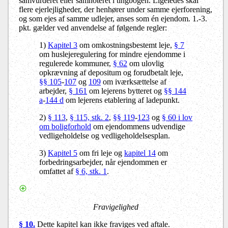
samvurderet eller samnoteret i tingbogen. Ligeledes skal
flere ejerlejligheder, der henhører under samme ejerforening,
og som ejes af samme udlejer, anses som én ejendom. 1.-3.
pkt. gælder ved anvendelse af følgende regler:
1)
Kapitel 3
om omkostningsbestemt leje,
§ 7
om huslejeregulering for mindre ejendomme i
regulerede kommuner,
§ 62
om ulovlig
opkrævning af depositum og forudbetalt leje,
§§ 105
-
107
og
109
om iværksættelse af
arbejder,
§ 161
om lejerens bytteret og
§§ 144
a
-
144 d
om lejerens etablering af ladepunkt.
2)
§ 113
,
§ 115, stk. 2
,
§§ 119
-
123
og
§ 60 i lov
om boligforhold
om ejendommens udvendige
vedligeholdelse og vedligeholdelsesplan.
3)
Kapitel 5
om fri leje og
kapitel 14
om
forbedringsarbejder, når ejendommen er
omfattet af
§ 6, stk. 1
.
Fravigelighed
§ 10.
Dette kapitel kan ikke fraviges ved aftale.