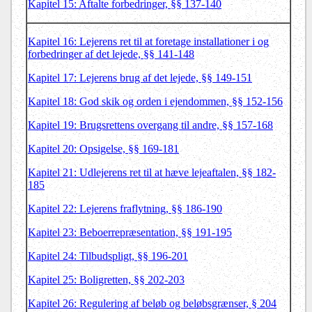
Kapitel 15: Aftalte forbedringer, §§ 137-140
Kapitel 16: Lejerens ret til at foretage installationer i og
forbedringer af det lejede, §§ 141-148
Kapitel 17: Lejerens brug af det lejede, §§ 149-151
Kapitel 18: God skik og orden i ejendommen, §§ 152-156
Kapitel 19: Brugsrettens overgang til andre, §§ 157-168
Kapitel 20: Opsigelse, §§ 169-181
Kapitel 21: Udlejerens ret til at hæve lejeaftalen, §§ 182-
185
Kapitel 22: Lejerens fraflytning, §§ 186-190
Kapitel 23: Beboerrepræsentation, §§ 191-195
Kapitel 24: Tilbudspligt, §§ 196-201
Kapitel 25: Boligretten, §§ 202-203
Kapitel 26: Regulering af beløb og beløbsgrænser, § 204