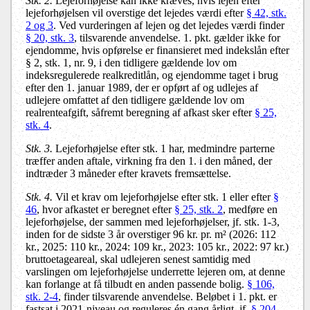
Stk. 2.
Lejeforhøjelse kan ikke kræves, hvis lejen efter
lejeforhøjelsen vil overstige det lejedes værdi efter
§ 42, stk.
2 og 3
. Ved vurderingen af lejen og det lejedes værdi finder
§ 20, stk. 3
, tilsvarende anvendelse. 1. pkt. gælder ikke for
ejendomme, hvis opførelse er finansieret med indekslån efter
§ 2, stk. 1, nr. 9, i den tidligere gældende lov om
indeksregulerede realkreditlån, og ejendomme taget i brug
efter den 1. januar 1989, der er opført af og udlejes af
udlejere omfattet af den tidligere gældende lov om
realrenteafgift, såfremt beregning af afkast sker efter
§ 25,
stk. 4
.
Stk. 3.
Lejeforhøjelse efter stk. 1 har, medmindre parterne
træffer anden aftale, virkning fra den 1. i den måned, der
indtræder 3 måneder efter kravets fremsættelse.
Stk. 4.
Vil et krav om lejeforhøjelse efter stk. 1 eller efter
§
46
, hvor afkastet er beregnet efter
§ 25, stk. 2
, medføre en
lejeforhøjelse, der sammen med lejeforhøjelser, jf. stk. 1-3,
inden for de sidste 3 år overstiger 96 kr. pr. m² (2026: 112
kr., 2025: 110 kr., 2024: 109 kr., 2023: 105 kr., 2022: 97 kr.)
bruttoetageareal, skal udlejeren senest samtidig med
varslingen om lejeforhøjelse underrette lejeren om, at denne
kan forlange at få tilbudt en anden passende bolig.
§ 106,
stk. 2-4
, finder tilsvarende anvendelse. Beløbet i 1. pkt. er
fastsat i 2021-niveau og reguleres én gang årligt, jf.
§ 204,