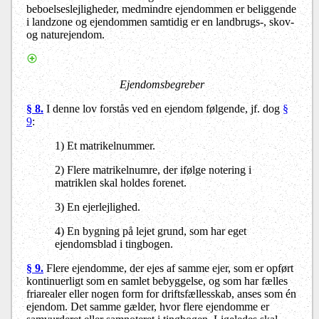
beboelseslejligheder, medmindre ejendommen er beliggende
i landzone og ejendommen samtidig er en landbrugs-, skov-
og naturejendom.
Ejendomsbegreber
§ 8.
I denne lov forstås ved en ejendom følgende, jf. dog
§
9
:
1) Et matrikelnummer.
2) Flere matrikelnumre, der ifølge notering i
matriklen skal holdes forenet.
3) En ejerlejlighed.
4) En bygning på lejet grund, som har eget
ejendomsblad i tingbogen.
§ 9.
Flere ejendomme, der ejes af samme ejer, som er opført
kontinuerligt som en samlet bebyggelse, og som har fælles
friarealer eller nogen form for driftsfællesskab, anses som én
ejendom. Det samme gælder, hvor flere ejendomme er