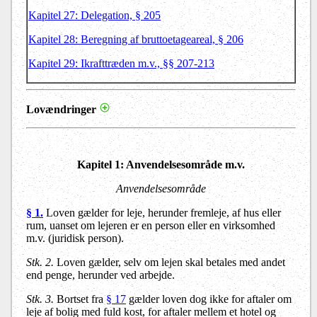
Kapitel 27: Delegation, § 205
Kapitel 28: Beregning af bruttoetageareal, § 206
Kapitel 29: Ikrafttræden m.v., §§ 207-213
Lovændringer
Kapitel 1: Anvendelsesområde m.v.
Anvendelsesområde
§ 1.
Loven gælder for leje, herunder fremleje, af hus eller
rum, uanset om lejeren er en person eller en virksomhed
m.v. (juridisk person).
Stk. 2.
Loven gælder, selv om lejen skal betales med andet
end penge, herunder ved arbejde.
Stk. 3.
Bortset fra
§ 17
gælder loven dog ikke for aftaler om
leje af bolig med fuld kost, for aftaler mellem et hotel og