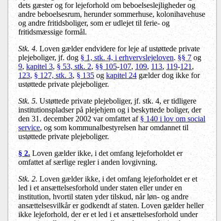
dets gæster og for lejeforhold om beboelseslejligheder og
andre beboelsesrum, herunder sommerhuse, kolonihavehuse
og andre fritidsboliger, som er udlejet til ferie- og
fritidsmæssige formål.
Stk. 4.
Loven gælder endvidere for leje af ustøttede private
plejeboliger, jf. dog
§ 1, stk. 4, i erhvervslejeloven
.
§§ 7
og
9
,
kapitel 3
,
§ 53, stk. 2
,
§§ 105
-
107
,
109
,
113
,
119
-
121
,
123
,
§ 127, stk. 3
,
§ 135
og
kapitel 24
gælder dog ikke for
ustøttede private plejeboliger.
Stk. 5.
Ustøttede private plejeboliger, jf. stk. 4, er tidligere
institutionspladser på plejehjem og i beskyttede boliger, der
den 31. december 2002 var omfattet af
§ 140 i lov om social
service
, og som kommunalbestyrelsen har omdannet til
ustøttede private plejeboliger.
§ 2.
Loven gælder ikke, i det omfang lejeforholdet er
omfattet af særlige regler i anden lovgivning.
Stk. 2.
Loven gælder ikke, i det omfang lejeforholdet er et
led i et ansættelsesforhold under staten eller under en
institution, hvortil staten yder tilskud, når løn- og andre
ansættelsesvilkår er godkendt af staten. Loven gælder heller
ikke lejeforhold, der er et led i et ansættelsesforhold under