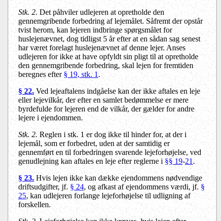
Stk. 2.
Det påhviler udlejeren at opretholde den
gennemgribende forbedring af lejemålet. Såfremt der opstår
tvist herom, kan lejeren indbringe spørgsmålet for
huslejenævnet, dog tidligst 5 år efter at en sådan sag senest
har været forelagt huslejenævnet af denne lejer. Anses
udlejeren for ikke at have opfyldt sin pligt til at opretholde
den gennemgribende forbedring, skal lejen for fremtiden
beregnes efter
§ 19, stk. 1
.
§ 22.
Ved lejeaftalens indgåelse kan der ikke aftales en leje
eller lejevilkår, der efter en samlet bedømmelse er mere
byrdefulde for lejeren end de vilkår, der gælder for andre
lejere i ejendommen.
Stk. 2.
Reglen i stk. 1 er dog ikke til hinder for, at der i
lejemål, som er forbedret, uden at der samtidig er
gennemført en til forbedringen svarende lejeforhøjelse, ved
genudlejning kan aftales en leje efter reglerne i
§§ 19
-
21
.
§ 23.
Hvis lejen ikke kan dække ejendommens nødvendige
driftsudgifter, jf.
§ 24
, og afkast af ejendommens værdi, jf.
§
25
, kan udlejeren forlange lejeforhøjelse til udligning af
forskellen.