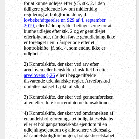
for at kunne udlejes efter § 5, stk. 2, i den
tidligere gældende lov om midlertidig
regulering af boligforholdene, jf.
lovbekendtgørelse nr. 929 af 4. september
2019
, eller både opfylder betingelserne for at
kunne udlejes efter stk. 2 og er genudlejet
efterfølgende, når den første genudlejning ikke
er foretaget i en 5-årsperiode efter et
kontrolskifte, jf. stk. 4, som endnu ikke er
udløbet.
2) Kontrolskifte, der sker ved arv efter
arveloven eller hensidden i uskiftet bo efter
arvelovens § 26
eller i begge tilfælde
tilsvarende udenlandske regler. Arveforskud
omfattes uanset 1. pkt. af stk. 4.
3) Kontrolskifte, der sker ved gennemførelsen
af en eller flere koncerninterne transaktioner.
4) Kontrolskifte, der sker ved omdannelsen af
en andelsboligforenings, et boligaktieselskabs
eller et boliganpartsselskabs ejendom til en
udlejningsejendom og alle senere videresalg,
når andelsboligforeningen, boligaktieselskabet