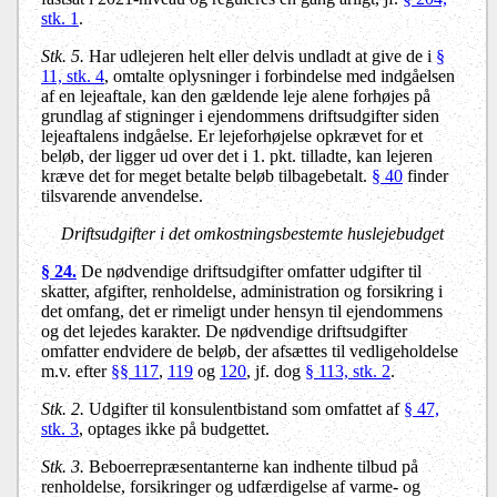
stk. 1
.
Stk. 5.
Har udlejeren helt eller delvis undladt at give de i
§
11, stk. 4
, omtalte oplysninger i forbindelse med indgåelsen
af en lejeaftale, kan den gældende leje alene forhøjes på
grundlag af stigninger i ejendommens driftsudgifter siden
lejeaftalens indgåelse. Er lejeforhøjelse opkrævet for et
beløb, der ligger ud over det i 1. pkt. tilladte, kan lejeren
kræve det for meget betalte beløb tilbagebetalt.
§ 40
finder
tilsvarende anvendelse.
Driftsudgifter i det omkostningsbestemte huslejebudget
§ 24.
De nødvendige driftsudgifter omfatter udgifter til
skatter, afgifter, renholdelse, administration og forsikring i
det omfang, det er rimeligt under hensyn til ejendommens
og det lejedes karakter. De nødvendige driftsudgifter
omfatter endvidere de beløb, der afsættes til vedligeholdelse
m.v. efter
§§ 117
,
119
og
120
, jf. dog
§ 113, stk. 2
.
Stk. 2.
Udgifter til konsulentbistand som omfattet af
§ 47,
stk. 3
, optages ikke på budgettet.
Stk. 3.
Beboerrepræsentanterne kan indhente tilbud på
renholdelse, forsikringer og udfærdigelse af varme- og