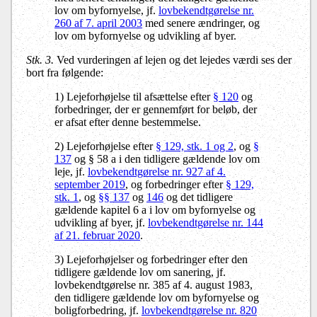
lov om byfornyelse, jf.
lovbekendtgørelse nr.
260 af 7. april 2003
med senere ændringer, og
lov om byfornyelse og udvikling af byer.
Stk. 3.
Ved vurderingen af lejen og det lejedes værdi ses der
bort fra følgende:
1) Lejeforhøjelse til afsættelse efter
§ 120
og
forbedringer, der er gennemført for beløb, der
er afsat efter denne bestemmelse.
2) Lejeforhøjelse efter
§ 129, stk. 1 og 2
, og
§
137
og § 58 a i den tidligere gældende lov om
leje, jf.
lovbekendtgørelse nr. 927 af 4.
september 2019
, og forbedringer efter
§ 129,
stk. 1
, og
§§ 137
og
146
og det tidligere
gældende kapitel 6 a i lov om byfornyelse og
udvikling af byer, jf.
lovbekendtgørelse nr. 144
af 21. februar 2020
.
3) Lejeforhøjelser og forbedringer efter den
tidligere gældende lov om sanering, jf.
lovbekendtgørelse nr. 385 af 4. august 1983,
den tidligere gældende lov om byfornyelse og
boligforbedring, jf.
lovbekendtgørelse nr. 820