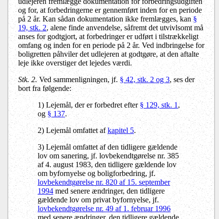
udlejeren fremlægge dokumentation for forbedringsudgiften
og for, at forbedringerne er gennemført inden for en periode
på 2 år. Kan sådan dokumentation ikke fremlægges, kan
§
19, stk. 2
, alene finde anvendelse, såfremt det utvivlsomt må
anses for godtgjort, at forbedringer er udført i tilstrækkeligt
omfang og inden for en periode på 2 år. Ved indbringelse for
boligretten påhviler det udlejeren at godtgøre, at den aftalte
leje ikke overstiger det lejedes værdi.
Stk. 2.
Ved sammenligningen, jf.
§ 42, stk. 2 og 3
, ses der
bort fra følgende:
1) Lejemål, der er forbedret efter
§ 129, stk. 1
,
og
§ 137
.
2) Lejemål omfattet af
kapitel 5
.
3) Lejemål omfattet af den tidligere gældende
lov om sanering, jf. lovbekendtgørelse nr. 385
af 4. august 1983, den tidligere gældende lov
om byfornyelse og boligforbedring, jf.
lovbekendtgørelse nr. 820 af 15. september
1994
med senere ændringer, den tidligere
gældende lov om privat byfornyelse, jf.
lovbekendtgørelse nr. 49 af 1. februar 1996
med senere ændringer, den tidligere gældende