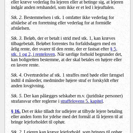
eller kræve vederlag fra lejeren eller at betinge sig, at lejeren
indgår anden retshandel, som ikke er et led i lejeaftalen.
Stk. 2.
Bestemmelsen i stk. 1 omfatter ikke vederlag for
afståelse af en forretning eller vederlag for at formidle
afståelsen.
Stk. 3.
Beløb, der er betalt i strid med stk. 1, kan kræves
tilbagebetalt. Beløbet forrentes fra forfaldsdagen med en
årlig rente, der svarer til den rente, der er fastsat efter
§ 5,
stk. 1 og 2, i renteloven
. Når særlige forhold begrunder det,
kan boligretten bestemme, at der skal betales en højere eller
en lavere rente.
Stk. 4.
Overtrædelse af stk. 1 straffes med bøde eller fængsel
indtil 4 måneder, medmindre højere straf er forskyldt efter
anden lovgivning.
Stk. 5.
Der kan pålægges selskaber m.v. (juridiske personer)
strafansvar efter reglerne i
straffelovens 5. kapitel
.
§ 16.
Det er ikke tilladt for udlejere at tilbyde lejere betaling
eller anden form for ydelse med det formål at få lejeren til at
bringe lejeforholdet til ophør.
Stk. 2.
Lejeren kan kræve lejeforhold, som bringes til ophør