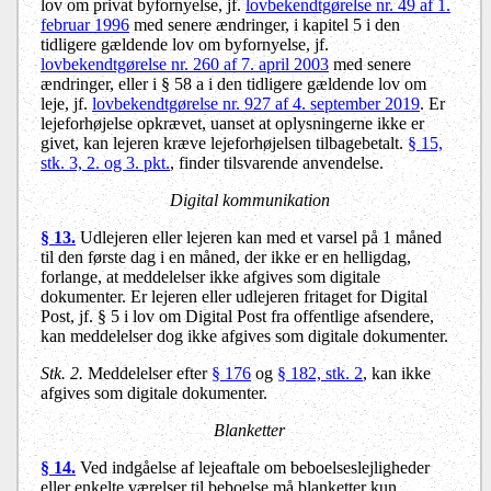
lov om privat byfornyelse, jf.
lovbekendtgørelse nr. 49 af 1.
februar 1996
med senere ændringer, i kapitel 5 i den
tidligere gældende lov om byfornyelse, jf.
lovbekendtgørelse nr. 260 af 7. april 2003
med senere
ændringer, eller i § 58 a i den tidligere gældende lov om
leje, jf.
lovbekendtgørelse nr. 927 af 4. september 2019
. Er
lejeforhøjelse opkrævet, uanset at oplysningerne ikke er
givet, kan lejeren kræve lejeforhøjelsen tilbagebetalt.
§ 15,
stk. 3, 2. og 3. pkt.
, finder tilsvarende anvendelse.
Digital kommunikation
§ 13.
Udlejeren eller lejeren kan med et varsel på 1 måned
til den første dag i en måned, der ikke er en helligdag,
forlange, at meddelelser ikke afgives som digitale
dokumenter. Er lejeren eller udlejeren fritaget for Digital
Post, jf. § 5 i lov om Digital Post fra offentlige afsendere,
kan meddelelser dog ikke afgives som digitale dokumenter.
Stk. 2.
Meddelelser efter
§ 176
og
§ 182, stk. 2
, kan ikke
afgives som digitale dokumenter.
Blanketter
§ 14.
Ved indgåelse af lejeaftale om beboelseslejligheder
eller enkelte værelser til beboelse må blanketter kun