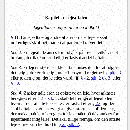
Kapitel 2: Lejeaftalen
Lejeaftalens udformning og indhold
§ 11.
En lejeaftale og andre aftaler om det lejede skal
udfærdiges skriftligt, når en af parterne kræver det.
Stk. 2.
En lejeaftale anses for indgået på lovens vilkår, i det
omfang der ikke udtrykkeligt er fastsat andet i aftalen.
Stk. 3.
Er lejens størrelse ikke aftalt, anses den for at udgøre
det beløb, der er rimeligt under hensyn til reglerne i
kapitel 3
eller reglerne om det lejedes værdi, jf.
§ 42, stk. 2 og 3
, eller
§ 43
.
Stk. 4.
Ønsker udlejeren at opkræve en leje, hvor afkastet
beregnes efter
§ 25, stk. 2
, skal det fremgå af lejeaftalen,
hvornår den aftalte leje senest er fastsat efter
§ 23
, og der
skal i aftalen skønsmæssigt angives størrelsen af den leje,
der maksimalt kan beregnes for lejemålet på tidspunktet for
lejeaftalens indgåelse. Det skal tillige fremgå, om den aftalte
leje er nedsat i henhold til
§ 23, stk. 2
.