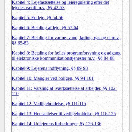
Kapitel 4: Lejefastsættelse og lejeregulering efter det
lejedes værdi m.v., §§ 42-53
Kapitel 5: Fri leje, §§ 54-56
Kapitel 6: Betaling af leje, §§ 57-64
Kapitel 7: Betaling for varme, vand, køling, gas og el m.v.,
§§ 65-83
Kapitel 8: Betaling for fælles programforsyning og adgang
til elektroniske kommunikationstjenester m.v., §§ 84-88
Kapitel 9: Lejerens indflytning, §§ 89-93
Kapitel 10: Mangler ved boligen, §§ 94-101
Kapitel 11: Varsling af iværksættelse af arbejder, §§ 102-
110
Kapitel 12: Vedligeholdelse, §§ 111-115
Kapitel 13: Hensættelser til vedligeholdelse, §§ 116-125
Kapitel 14: Udlejerens forbedringer, §§ 126-136