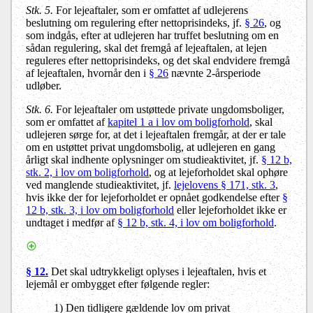
Stk. 5.
For lejeaftaler, som er omfattet af udlejerens
beslutning om regulering efter nettoprisindeks, jf.
§ 26
, og
som indgås, efter at udlejeren har truffet beslutning om en
sådan regulering, skal det fremgå af lejeaftalen, at lejen
reguleres efter nettoprisindeks, og det skal endvidere fremgå
af lejeaftalen, hvornår den i
§ 26
nævnte 2-årsperiode
udløber.
Stk. 6.
For lejeaftaler om ustøttede private ungdomsboliger,
som er omfattet af
kapitel 1 a i lov om boligforhold
, skal
udlejeren sørge for, at det i lejeaftalen fremgår, at der er tale
om en ustøttet privat ungdomsbolig, at udlejeren en gang
årligt skal indhente oplysninger om studieaktivitet, jf.
§ 12 b,
stk. 2, i lov om boligforhold
, og at lejeforholdet skal ophøre
ved manglende studieaktivitet, jf.
lejelovens § 171, stk. 3
,
hvis ikke der for lejeforholdet er opnået godkendelse efter
§
12 b, stk. 3, i lov om boligforhold
eller lejeforholdet ikke er
undtaget i medfør af
§ 12 b, stk. 4, i lov om boligforhold
.
§ 12.
Det skal udtrykkeligt oplyses i lejeaftalen, hvis et
lejemål er ombygget efter følgende regler:
1) Den tidligere gældende lov om privat