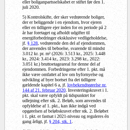
eller boliganpartsselskabet er stiftet før den 1.
juli 2020.
5) Kontrolskifte, der sker vedrørende boliger,
der er beliggende i en ejendom, hvor ejeren
eller en tidligere ejer inden for en periode på 2
år har foretaget og afholdt udgifter til
energiforbedringer eksklusive vedligeholdelse,
jf.
§ 128
, vedrørende den del af ejendommen,
der anvendes til beboelse, svarende til mindst
3.012 kr. pr. m² (2026: 3.513 kr., 2025: 3.448
kr., 2024: 3.414 kr., 2023: 3.298 kr., 2022:
3.051 kr.) bruttoetageareal for denne del af
ejendommen. Forbedringerne efter 1. pkt. må
ikke være omfattet af lov om byfornyelse og
udvikling af byer bortset fra det tidligere
gældende kapitel 6 a, jf.
lovbekendtgørelse nr.
144 af 21. februar 2020
. Investeringskravet i 1.
pkt. skal være opfyldt på tidspunktet for
udlejning efter stk. 2. Beløb, som anvendes til
opfyldelse af 1. pkt., kan ikke indgå ved
opgørelsen af beløbskravet efter stk. 2. Beløbet
i 1. pkt. er fastsat i 2021-niveau og reguleres én
gang årligt, jf.
§ 204, stk. 1
.