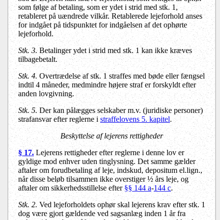
som følge af betaling, som er ydet i strid med stk. 1,
retableret på uændrede vilkår. Retablerede lejeforhold anses
for indgået på tidspunktet for indgåelsen af det ophørte
lejeforhold.
Stk. 3.
Betalinger ydet i strid med stk. 1 kan ikke kræves
tilbagebetalt.
Stk. 4.
Overtrædelse af stk. 1 straffes med bøde eller fængsel
indtil 4 måneder, medmindre højere straf er forskyldt efter
anden lovgivning.
Stk. 5.
Der kan pålægges selskaber m.v. (juridiske personer)
strafansvar efter reglerne i
straffelovens 5. kapitel
.
Beskyttelse af lejerens rettigheder
§ 17.
Lejerens rettigheder efter reglerne i denne lov er
gyldige mod enhver uden tinglysning. Det samme gælder
aftaler om forudbetaling af leje, indskud, depositum el.lign.,
når disse beløb tilsammen ikke overstiger ½ års leje, og
aftaler om sikkerhedsstillelse efter
§§ 144 a
-
144 c
.
Stk. 2.
Ved lejeforholdets ophør skal lejerens krav efter stk. 1
dog være gjort gældende ved sagsanlæg inden 1 år fra