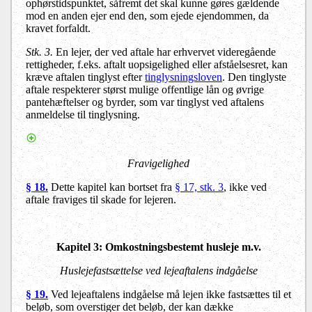
ophørstidspunktet, såfremt det skal kunne gøres gældende
mod en anden ejer end den, som ejede ejendommen, da
kravet forfaldt.
Stk. 3.
En lejer, der ved aftale har erhvervet videregående
rettigheder, f.eks. aftalt uopsigelighed eller afståelsesret, kan
kræve aftalen tinglyst efter
tinglysningsloven
. Den tinglyste
aftale respekterer størst mulige offentlige lån og øvrige
pantehæftelser og byrder, som var tinglyst ved aftalens
anmeldelse til tinglysning.
Fravigelighed
§ 18.
Dette kapitel kan bortset fra
§ 17, stk. 3
, ikke ved
aftale fraviges til skade for lejeren.
Kapitel 3: Omkostningsbestemt husleje m.v.
Huslejefastsættelse ved lejeaftalens indgåelse
§ 19.
Ved lejeaftalens indgåelse må lejen ikke fastsættes til et
beløb, som overstiger det beløb, der kan dække