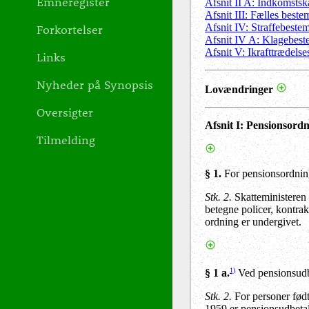
Emneregister
Afsnit II A: Indkomstsk
Afsnit III: Fælles beste
Afsnit IV: Straffebeste
Forkortelser
Afsnit IV A: Klagebest
Afsnit V: Ikrafttrædels
Links
Nyheder på Synopsis
Lovændringer
Oversigter
Afsnit I: Pensionsordn
Tilmelding
§ 1.
For pensionsordning
Stk. 2.
Skatteministeren 
betegne policer, kontra
ordning er undergivet.
1)
§ 1 a.
Ved pensionsudbet
Stk. 2.
For personer født
1959 er pensionsudbetal