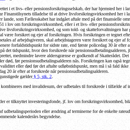
ettet i et livs- eller pensionsforsikringsselskab, der har hjemsted her i 
ar Finanstilsynets tilladelse til at drive livsforsikringsvirksomhed her i lan
ler lande, som Fællesskabet har indgået aftale med på det finansielle o
49-51 i lov om forsikringsvirksomhed, eller i et livs- eller pensionsforsi
t drive livsforsikringsvirksomhed, og som told- og skatteforvaltningen har
al være forsikret og ejer af forsikringen. Hvis forsikringen er tegnet e
betales af arbejdsgiveren, skal arbejdstageren være forsikret og ejer af f
senere forfaldstidspunkt for sidste rate, end første policedag 30 år efte
 på det tidspunkt, hvor den forsikrede når pensionsudbetalingsalderen, 
 oprettet, medmindre lavere aldersgrænse er godkendt af Skatterådet. Det 
eller død, før pensionsudbetalingsalderen nås. Forsikringen kan også teg
nvaliditet eller død før det aftalte udløbstidspunkt, men må i så fald ikke g
dag 20 år efter at forsikrede når pensionsudbetalingsalderen.
egunstigede gælder
§ 5, stk. 2
.
kombineres med invalidesum, der udbetales til forsikrede i tilfælde af 
der er tilknyttet investeringsfonde, jf. lov om forsikringsvirksomhed, bil
f udbetalingsperioden eller ændring af terminerne for de enkelte rateudb
kommende kalenderårs begyndelse.