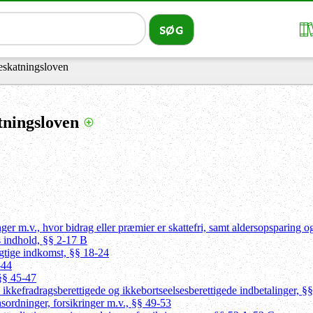
eskatningsloven
tningsloven
ger m.v., hvor bidrag eller præmier er skattefri, samt aldersopsparing og
s indhold, §§ 2-17 B
igtige indkomst, §§ 18-24
-44
§§ 45-47
 ikkefradragsberettigede og ikkebortseelsesberettigede indbetalinger, §
sordninger, forsikringer m.v., §§ 49-53