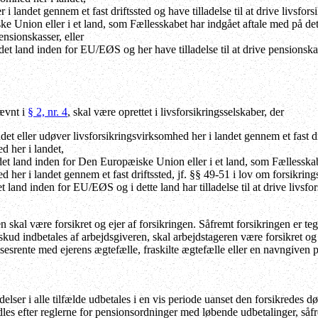
i landet gennem et fast driftssted og have tilladelse til at drive livsf
e Union eller i et land, som Fællesskabet har indgået aftale med på det
nsionskasser, eller
ndet land inden for EU/EØS og her have tilladelse til at drive pensions
ævnt i
§ 2, nr. 4
, skal være oprettet i livsforsikringsselskaber, der
det eller udøver livsforsikringsvirksomhed her i landet gennem et fast dri
d her i landet,
 andet land inden for Den Europæiske Union eller i et land, som Fællessk
d her i landet gennem et fast driftssted, jf. §§ 49-51 i lov om forsikrin
t land inden for EU/EØS og i dette land har tilladelse til at drive livs
 skal være forsikret og ejer af forsikringen. Såfremt forsikringen er te
skud indbetales af arbejdsgiveren, skal arbejdstageren være forsikret og 
sesrente med ejerens ægtefælle, fraskilte ægtefælle eller en navngiven 
delser i alle tilfælde udbetales i en vis periode uanset den forsikredes 
dles efter reglerne for pensionsordninger med løbende udbetalinger, såf