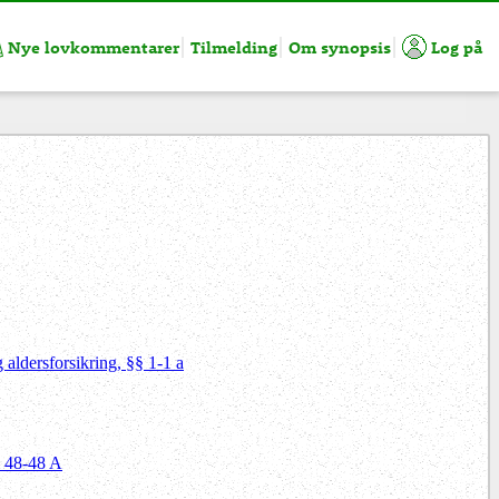
Nye lovkommentarer
Tilmelding
Om synopsis
Log på
 aldersforsikring, §§ 1-1 a
§ 48-48 A