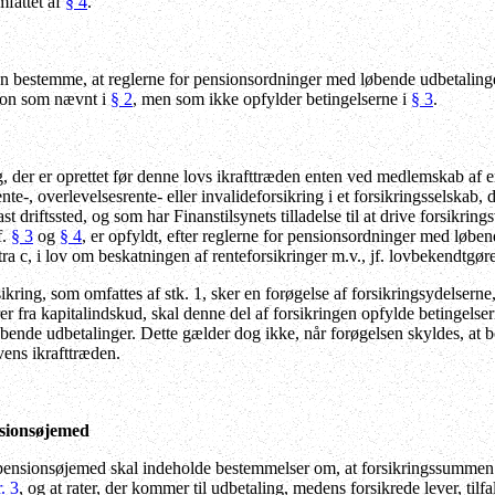
mfattet af
§ 4
.
n bestemme, at reglerne for pensionsordninger med løbende udbetalinger 
sion som nævnt i
§ 2
, men som ikke opfylder betingelserne i
§ 3
.
 der er oprettet før denne lovs ikrafttræden enten ved medlemskab af e
ente-, overlevelsesrente- eller invalideforsikring i et forsikringsselskab
ast driftssted, og som har Finanstilsynets tilladelse til at drive forsikr
f.
§ 3
og
§ 4
, er opfyldt, efter reglerne for pensionsordninger med løbe
litra c, i lov om beskatningen af renteforsikringer m.v., jf. lovbekendtgøre
ikring, som omfattes af stk. 1, sker en forøgelse af forsikringsydelserne
rer fra kapitalindskud, skal denne del af forsikringen opfylde betingelse
nde udbetalinger. Dette gælder dog ikke, når forøgelsen skyldes, at bonu
ovens ikrafttræden.
nsionsøjemed
pensionsøjemed skal indeholde bestemmelser om, at forsikringssummen udb
r. 3
, og at rater, der kommer til udbetaling, medens forsikrede lever, til