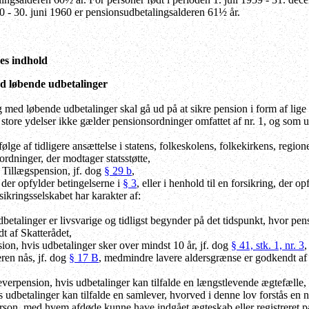
60 - 30. juni 1960 er pensionsudbetalingsalderen 61½ år.
es indhold
d løbende udbetalinger
ed løbende udbetalinger skal gå ud på at sikre pension i form af lige 
 store ydelser ikke gælder pensionsordninger omfattet af nr. 1, og som u
 følge af tidligere ansættelse i statens, folkeskolens, folkekirkens, regi
sordninger, der modtager statsstøtte,
 Tillægspension, jf. dog
§ 29 b
,
 der opfylder betingelserne i
§ 3
, eller i henhold til en forsikring, der o
sikringsselskabet har karakter af:
dbetalinger er livsvarige og tidligst begynder på det tidspunkt, hvor pe
t af Skatterådet,
ion, hvis udbetalinger sker over mindst 10 år, jf. dog
§ 41, stk. 1, nr. 3
,
ren nås, jf. dog
§ 17 B
, medmindre lavere aldersgrænse er godkendt af 
verpension, hvis udbetalinger kan tilfalde en længstlevende ægtefælle, en 
s udbetalinger kan tilfalde en samlever, hvorved i denne lov forstås e
person, med hvem afdøde kunne have indgået ægteskab eller registreret p