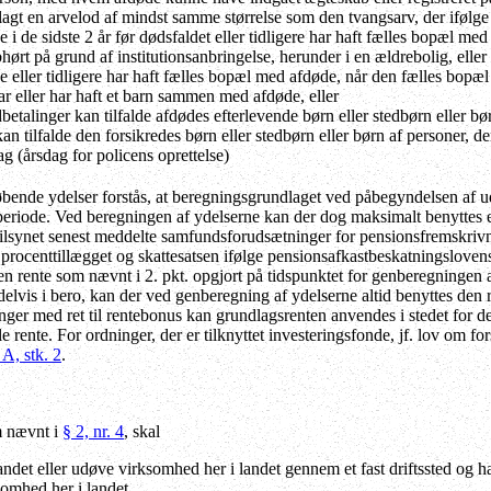
illagt en arvelod af mindst samme størrelse som den tvangsarv, der ifølg
 i de sidste 2 år før dødsfaldet eller tidligere har haft fælles bopæl 
hørt på grund af institutionsanbringelse, herunder i en ældrebolig, elle
eller tidligere har haft fælles bopæl med afdøde, når den fælles bopæl 
ar eller har haft et barn sammen med afdøde, eller
etalinger kan tilfalde afdødes efterlevende børn eller stedbørn eller børn
 kan tilfalde den forsikredes børn eller stedbørn eller børn af personer, de
ag (årsdag for policens oprettelse)
øbende ydelser forstås, at beregningsgrundlaget ved påbegyndelsen af ud
eriode. Ved beregningen af ydelserne kan der dog maksimalt benyttes en r
tilsynet senest meddelte samfundsforudsætninger for pensionsfremskrivni
 procenttillægget og skattesatsen ifølge pensionsafkastbeskatningslove
n rente som nævnt i 2. pkt. opgjort på tidspunktet for genberegningen af
 delvis i bero, kan der ved genberegning af ydelserne altid benyttes den
inger med ret til rentebonus kan grundlagsrenten anvendes i stedet for 
 rente. For ordninger, der er tilknyttet investeringsfonde, jf. lov om f
 A, stk. 2
.
m nævnt i
§ 2, nr. 4
, skal
andet eller udøve virksomhed her i landet gennem et fast driftssted og h
ksomhed her i landet,