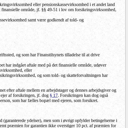
orsikringsvirksomhed eller pensionskassevirksomhed i et andet land
 finansielle område, jf. §§ 49-51 i lov om forsikringsvirksomhed,
kassevirksomhed samt være godkendt af told- og
ftssted, og som har Finanstilsynets tilladelse til at drive
abet har indgået aftale med på det finansielle område, udøver
gsvirksomhed, eller
forsikringsvirksomhed, og som told- og skatteforvaltningen har
gnet efter aftale mellem en arbejdstager og dennes arbejdsgiver og
ejer af forsikringen, jf. dog
§ 17
. Forsikringen kan dog også
person, som har fælles bopæl med ejeren, som forsikret.
død (garanterede ydelser), men som i øvrigt opfylder betingelserne i
remt præmien for garantien ikke overstiger 10 pct. af præmien for