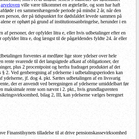
e
arveloven
ville være tilkommet en ægtefælle, og som har haft
med afdøde i en sammenhængende periode på mindst 2 år, når den
r en person, der på tidspunktet for dødsfaldet levede sammen på
alene er ophørt på grund af institutionsanbringelse, herunder i en
 af personer, der opfylder litra e, eller hvis udbetalinger efter en
r opfylder litra e, dog længst til de pågældendes fyldte 24. år eller
betalingen forventes at medføre lige store ydelser over hele
ente svarende til det langsigtede afkast af obligationer, der
nger, plus 2 procentpoint og herfra fradraget produktet af det
ns § 2. Ved genberegning af ydelserne i udbetalingsperioden kan
 ydelserne, jf. dog 4. pkt. Sættes udbetalingen af en livsvarig
 rente, der er anvendt ved beregningen af ydelserne umiddelbart før
den maksimale rente som nævnt i 2. pkt., hvis grundlagsrenten
orsikringsvirksomhed, bilag 2, III, kan ydelserne vælges beregnet
ave Finanstilsynets tilladelse til at drive pensionskassevirksomhed