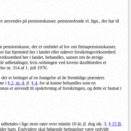
anvendes på pensionskasser, pensionsfonde el. lign., der har til
n pensionskasse, der er omfattet af lov om firmapensionskasser,
, der har hjemsted her i landet eller udøver forsikringsvirksomhed
ingsvirksomhed her i landet, behandles, uanset om de øvrige
nde udbetalinger, hvis ordningen ved lovens ikrafttræden er
lse nr. 314 af 1. juli 1970.
, der er betinget af en forøgelse af de fremtidige præmiers
rne i
§ 2, nr. 4
, jf.
§ 4
, for at kunne behandles som en
s er anvendt til opskrivning af forsikringen, og dette er fastsat i
etales i lige store rater over mindst 10 år, jf. dog stk. 3,
§ 15 B,
falder ham. Endvidere skal følgende betingelser være opfyldt: