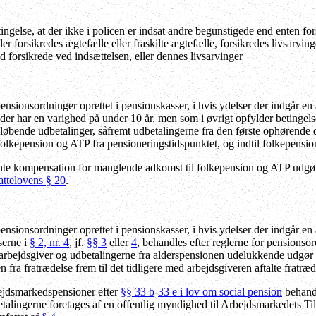
ingelse, at der ikke i policen er indsat andre begunstigede end enten f
ler forsikredes ægtefælle eller fraskilte ægtefælle, forsikredes livsarvin
 forsikrede ved indsættelsen, eller dennes livsarvinger
ensionsordninger oprettet i pensionskasser, i hvis ydelser der indgår en
 der har en varighed på under 10 år, men som i øvrigt opfylder betingel
øbende udbetalinger, såfremt udbetalingerne fra den første ophørende
lkepension og ATP fra pensioneringstidspunktet, og indtil folkepensions
nte kompensation for manglende adkomst til folkepension og ATP udgør
attelovens § 20
.
ensionsordninger oprettet i pensionskasser, i hvis ydelser der indgår en
serne i
§ 2, nr. 4
, jf.
§§ 3
eller
4
, behandles efter reglerne for pensionso
re arbejdsgiver og udbetalingerne fra alderspensionen udelukkende udgør 
n fra fratrædelse frem til det tidligere med arbejdsgiveren aftalte fratræ
jdsmarkedspensioner efter
§§ 33 b
-
33 e i lov om social pension
behandl
betalingerne foretages af en offentlig myndighed til Arbejdsmarkedets T