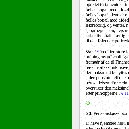
oprettet testamente er t
fælles bopæl med afdøde
fælles bopæl alene er op
fælles bopæl med afdøde 
ældrebolig, og venter, h
f) børnepension, hvis udb
kollektiv aftale i øvrigt
til den følgende policed
2)
Stk. 2.
Ved lige store l
ordningens udbetalingsp
fremgår af de til Finans
nævnte afkast inklusive
der maksimalt benyttes e
alderspension helt eller
berostillelsen. For ordn
overstiger den maksimale
efter principperne i
§ 11
§ 3.
Pensionskasser so
1) have hjemsted her i l
eller livsforsikringsvir