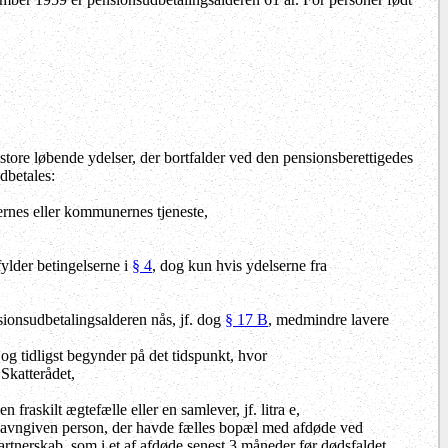
store løbende ydelser, der bortfalder ved den pensionsberettigedes
dbetales:
onernes eller kommunernes tjeneste,
pfylder betingelserne i
§ 4
, dog kun hvis ydelserne fra
nsionsudbetalingsalderen nås, jf. dog
§ 17 B
, medmindre lavere
 og tidligst begynder på det tidspunkt, hvor
Skatterådet,
fraskilt ægtefælle eller en samlever, jf. litra e,
n navngiven person, der havde fælles bopæl med afdøde ved
artnerskab, som i et af afdøde senest 3 måneder før dødsfaldet