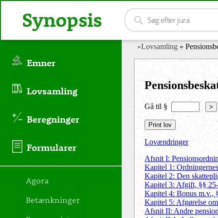
Synopsis
»Lovsamling
» Pensionsb
Emner
Pensionsbeska
Lovsamling
Gå til §
>
Beregninger
Lovændringer
Formularer
Afsnit I: Pensionsordnin
Kapitel 1: Ordningerne
Kapitel 2: Den skattepl
Agora
Kapitel 3: Afgift, §§ 25
Kapitel 4: Bonus m.v., 
Betænkninger
Kapitel 5: Afgørelse om
Afsnit II: Andre pension