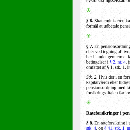
livsforsikringsselskab o
§ 6.
Skatteministeren ka
formål at udbetale pen
§ 7.
En pensionsordning,
eller ved tegning af livr
her i landet gennem et f
betingelser i
§ 2, nr. 4
, j
omfattet af § 1, stk. 1, 
Stk. 2.
Hvis der i en fors
kapitalværdi eller hidrø
pensionsordning med løbe
forsikringsaftalen før l
Rateforsikringer i pe
§ 8
.
En rateforsikring i 
stk. 4
, og
§ 41, stk. 1, n