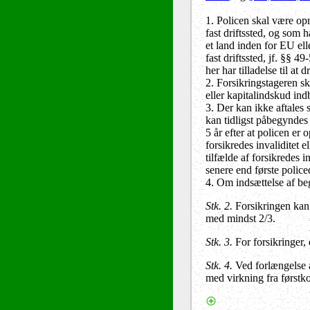
1. Policen skal være opr
fast driftssted, og som h
et land inden for EU el
fast driftssted, jf. §§ 
her har tilladelse til a
2. Forsikringstageren sk
eller kapitalindskud ind
3. Der kan ikke aftales 
kan tidligst påbegyndes
5 år efter at policen er
forsikredes invaliditet 
tilfælde af forsikredes i
senere end første police
4. Om indsættelse af b
Stk. 2.
Forsikringen kan 
med mindst 2/3.
Stk. 3.
For forsikringer, 
Stk. 4.
Ved forlængelse a
med virkning fra først