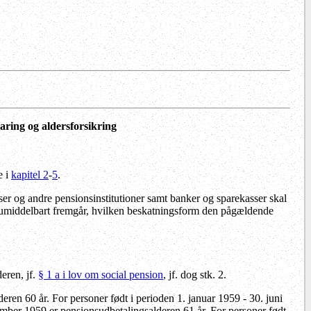
aring og aldersforsikring
e i
kapitel 2
-
5
.
ser og andre pensionsinstitutioner samt banker og sparekasser skal
et umiddelbart fremgår, hvilken beskatningsform den pågældende
eren, jf.
§ 1 a i lov om social pension
, jf. dog stk. 2.
ren 60 år. For personer født i perioden 1. januar 1959 - 30. juni
ember 1959 er pensionsudbetalingsalderen 61 år. For personer født