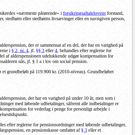
orsikredes »nærmeste pårørende« i
forsikringsaftalelovens
forstand,
ger, stedbørn eller stedbørns livsarvinger eller en navngiven person,
 alderspension, der er sammensat af en del, der har en varighed på
serne i
§ 2, nr. 4
, jf.
§§ 3
eller
4
, behandles efter reglerne for
 del af alderspensionen udelukkende udgør kompensation for
alderen nås, jf. § 1 a i lov om social pension.
 et grundbeløb på 119.900 kr. (2010-niveau). Grundbeløbet
 alderspension, der har en varighed på under 10 år, men som i
rdninger med løbende udbetalinger, såfremt alle indbetalinger er
kompensation for vederlag i penge for personligt arbejde i
delsestidspunkt.
es efter reglerne for pensionsordninger med løbende udbetalinger,
illægspension, en pensionskasse omfattet af
§ 3
eller et