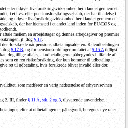
landet eller udøver livsforsikringsvirksomhed her i landet gennem et
det, i et livs- eller pensionsforsikringsselskab, der har tilladelse i
mråde, og udøver livsforsikringsvirksomhed her i landet gennem et
kringsselskab, der har hjemsted i et andet land inden for EU/EØS og
 godkendt.
fter aftale mellem en arbejdstager og dennes arbejdsgiver og præmier
orsikringen, jf. dog
§ 17
.
r at den forsikrede når pensionsudbetalingsalderen. Rateudbetalingen
jf. dog
§ 17 B
, og for pensionsordninger omfattet af
§ 15 A
tidligst
kan dog tillige aftales, at udbetalingerne påbegyndes i tilfælde af
nes som en ren risikoforsikring, der kun kommer til udbetaling i
ive ret til udbetaling, hvis forsikrede bliver invalid eller dør,
invaliditet, som medfører en varig nedsættelse af erhvervsevnen
ag 2, III, finder
§ 11 A, stk. 2 og 3
, tilsvarende anvendelse.
etalinger, efter at udbetalingen er påbegyndt, beregnes nye rater