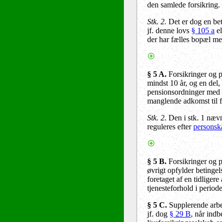
den samlede forsikring.
Stk. 2.
Det er dog en bet
jf. denne lovs
§ 105 a
el
der har fælles bopæl med
§ 5 A.
Forsikringer og p
mindst 10 år, og en del,
pensionsordninger med l
manglende adkomst til fo
Stk. 2.
Den i stk. 1 næv
reguleres efter
personsk
§ 5 B.
Forsikringer og p
øvrigt opfylder betingel
foretaget af en tidlige
tjenesteforhold i periode
§ 5 C.
Supplerende arbe
jf. dog
§ 29 B
, når ind