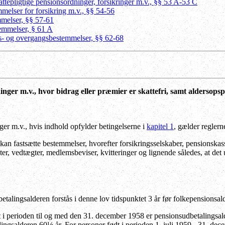
attepligtige pensionsordninger, forsikringer m.v., §§ 53 A-53 C
mmelser for forsikring m.v., §§ 54-56
mmelser, §§ 57-61
emmelser, § 61 A
es- og overgangsbestemmelser, §§ 62-68
inger m.v., hvor bidrag eller præmier er skattefri, samt aldersopsp
er m.v., hvis indhold opfylder betingelserne i
kapitel 1
, gælder reglern
kan fastsætte bestemmelser, hvorefter forsikringsselskaber, pensionskas
kter, vedtægter, medlemsbeviser, kvitteringer og lignende således, at d
alingsalderen forstås i denne lov tidspunktet 3 år før folkepensionsald
 i perioden til og med den 31. december 1958 er pensionsudbetalingsalde
ingsalderen 60½ år. For personer født i perioden 1. juli 1959 - 31. dec