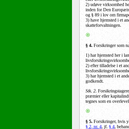
2) udøve virksomhed her 
inden for Den Europæisk
og § 89 i lov om firmape
3) have hjemsted i et a
skatteforvaltningen.
§ 4.
Forsikringer som n
1) har hjemsted her i lan
livsforsikringsvirksomhe
2) efter tilladelse i et
livsforsikringsvirksomhe
3)
har hjemsted i et ande
godkendt.
Stk. 2.
Forsikringstageren
præmier eller kapitalind
tegnes som en overlevel
§ 5.
Forsikringer, hvis y
§ 2, nr. 4
, jf.
§ 4
, behan