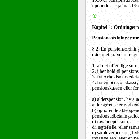
i perioden 1. januar 19
Kapitel 1: Ordningern
Pensionsordninger me
§ 2
.
En pensionsordning m
død,
idet kravet om lige
1. af det offentlige som
2. i henhold til pension
3. fra Arbejdsmarkedets
4. fra en pensionskasse,
pensionskassen eller for
a) alderspension, hvis u
aldersgrænse er godkend
b) ophørende alderspens
pensionsudbetalingsalde
c) invalidepension,
d) ægtefælle- eller samle
e) samleverpension, hvi
indsættelsen, eller en 