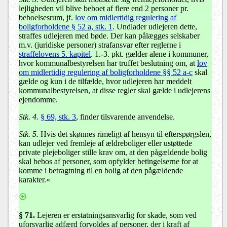
lejligheden vil blive beboet af flere end 2 personer pr.
beboelsesrum, jf.
lov om midlertidig regulering af
boligforholdene § 52 a, stk. 1
. Undlader udlejeren dette,
straffes udlejeren med bøde. Der kan pålægges selskaber
m.v. (juridiske personer) strafansvar efter reglerne i
straffelovens 5. kapitel
. 1.-3. pkt. gælder alene i kommuner,
hvor kommunalbestyrelsen har truffet beslutning om, at
lov
om midlertidig regulering af boligforholdene §§ 52 a-c
skal
gælde og kun i de tilfælde, hvor udlejeren har meddelt
kommunalbestyrelsen, at disse regler skal gælde i udlejerens
ejendomme.
Stk. 4.
§ 69, stk. 3
, finder tilsvarende anvendelse.
Stk. 5.
Hvis det skønnes rimeligt af hensyn til efterspørgslen,
kan udlejer ved fremleje af ældreboliger eller ustøttede
private plejeboliger stille krav om, at den pågældende bolig
skal bebos af personer, som opfylder betingelserne for at
komme i betragtning til en bolig af den pågældende
karakter.«
§ 71.
Lejeren er erstatningsansvarlig for skade, som ved
uforsvarlig adfærd forvoldes af personer, der i kraft af