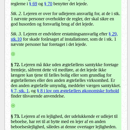
reglerne i
§ 69
og
§ 70
benytter det lejede.
Stk. 2.
Lejeren er over for udlejeren ansvarlig for, at de i stk.
1 nævnte personer overholder de regler, der skal sikre en
god husorden og forsvarlig brug af det lejede.
Stk. 3.
Lejeren er endvidere erstatningsansvarlig efter
§ 29,
stk.10
for skade forårsaget af installationer, som de i stk. 1
nævnte personer har foretaget i det lejede.
§ 72
.
Lejeren må ikke uden ægtefællens samtykke foretage
fremleje, såfremt dette vil medføre, at det lejede ikke
længere kan tjene til fælles bolig eller som grundlag for
ægtefællernes eller den anden ægtefælles virksomhed. Er
den anden ægtefælle umyndig, meddeler værgen samtykket.
§ 7, stk. 1
, og
§ 8 i lov om ægtefællers økonomiske forhold
finder tilsvarende anvendelse.
§ 73
.
Lejeren af en lejlighed, der udelukkende er udlejet til
beboelse, har ret til at bytte med en lejer af en anden
beboelseslejlighed, således at denne overtager lejligheden.