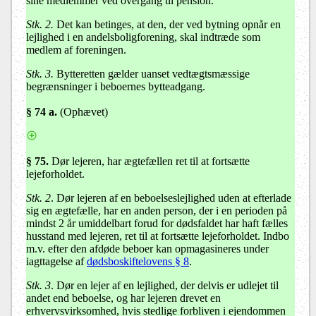
sine medlemmer ved overgang til pension.
Stk. 2.
Det kan betinges, at den, der ved bytning opnår en
lejlighed i en andelsboligforening, skal indtræde som
medlem af foreningen.
Stk. 3.
Bytteretten gælder uanset vedtægtsmæssige
begrænsninger i beboernes bytteadgang.
§ 74 a
.
(Ophævet)
§ 75
.
Dør lejeren, har ægtefællen ret til at fortsætte
lejeforholdet.
Stk. 2
. Dør lejeren af en beboelseslejlighed uden at efterlade
sig en ægtefælle, har en anden person, der i en perioden på
mindst 2 år umiddelbart forud for dødsfaldet har haft fælles
husstand med lejeren, ret til at fortsætte lejeforholdet. Indbo
m.v. efter den afdøde beboer kan opmagasineres under
iagttagelse af
dødsboskiftelovens § 8
.
Stk. 3
. Dør en lejer
af en lejlighed, der delvis er udlejet til
andet end beboelse, og har lejeren
drevet en
erhvervsvirksomhed, hvis stedlige forbliven i ejendommen