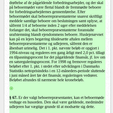
drøftelse af de pågældende forbedringsarbejder, og der skal
på beboermødet være flertal blandt de fremmødte beboere
for forbedringsarbejdernes gennemførelse. Efter
beboermødet skal beboerrepræsentanterne snarest skriftligt
meddele samtlige beboere om beslutningen samt oplyse, at
såfremt 1/4 af beboerne inden 2 uger efter meddelelsen
forlanger det, skal beboerrepræsentanterne foranstalte
urafstemning blandt ejendommens beboere. Huslejenævnet
kan på en lejers begæring tilsidesætte aftalen mellem
beboerrepræsentanterne og udlejeren, såfremt den er
åbenbart urimelig. Det i 1. pkt. nævnte beløb er opgjort i
1994-niveau og reguleres een gang årligt med 2,0 pct. tillagt
en tilpasningsprocent for det pågældende finansår, jf. lov om
en satsreguleringsprocent. For 1998 og fremover reguleres
beløbet efter 1. pkt. i stedet efter udviklingen i Danmarks
Statistiks nettoprisindeks i en 12-måneders-periode sluttende
i juni måned året før det finansår, reguleringen vedrører.
Beløbet afrundes til nærmeste hele kronebeløb.
§ 67.
Er der valgt beboerrepræsentanter, kan et beboermøde
vedtage en husorden. Den skal være gældende, medmindre
udlejeren har vægtige grunde til at modsætte sig dette.