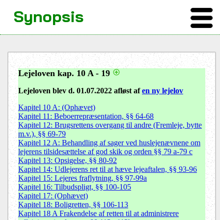
Synopsis
Lejeloven kap. 10 A - 19
Lejeloven blev d. 01.07.2022 afløst af
en ny lejelov
Kapitel 10 A: (Ophævet)
Kapitel 11: Beboerrepræsentation, §§ 64-68
Kapitel 12: Brugsrettens overgang til andre (Fremleje, bytte
m.v.), §§ 69-79
Kapitel 12 A: Behandling af sager ved huslejenævnene om
lejerens tilsidesættelse af god skik og orden §§ 79 a-79 c
Kapitel 13: Opsigelse, §§ 80-92
Kapitel 14: Udlejerens ret til at hæve lejeaftalen, §§ 93-96
Kapitel 15: Lejeres fraflytning, §§ 97-99a
Kapitel 16: Tilbudspligt, §§ 100-105
Kapitel 17: (Ophævet)
Kapitel 18: Boligretten, §§ 106-113
Kapitel 18 A Frakendelse af retten til at administrere