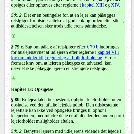
opsiges eller ophæves efter reglerne i
kapitel XIII
og
XIV
.
Stk. 2.
Det er en betingelse for, at en lejer kan pålægges
retsfølger for tilsidesættelse af god skik og orden efter stk. 1,
at tilsidesættelsen sker trods udlejerens påmindelse.
§ 79 c.
Sag om pålæg af retsfølger efter
§ 79 b
indbringes
for huslejenævnet af udlejeren efter reglerne i
kapitel VI i
lov om midlertidig regulering af boligforholdene
. Er der
fremsat krav om, at lejeren pålægges en advarsel, kan
nævnet ikke pålægge lejeren en strengere retsfølge.
Kapitel 13:
Opsigelse
§ 80
.
Er lejeaftalen tidsbestemt, ophører lejeforholdet uden
opsigelse ved den aftalte lejetids udløb. Den tidsbestemte
lejeaftale kan ikke ved opsigelse bringes til ophør i
lejeperioden, medmindre dette er aftalt eller den anden part i
lejeforholdet misligholder aftalen.
Stk. 2.
Benytter lejeren med udlejerens vidende det lejede i