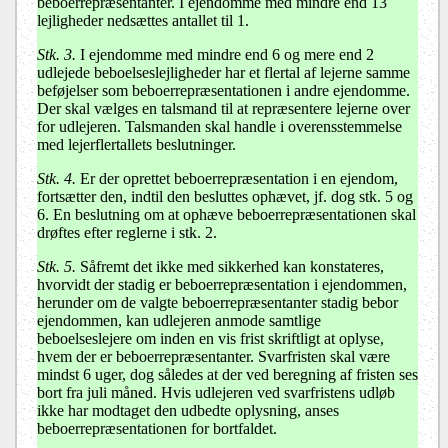
beboerrepræsentanter. I ejendomme med mindre end 13
lejligheder nedsættes antallet til 1.
Stk. 3.
I ejendomme med mindre end 6 og mere end 2
udlejede beboelseslejligheder har et flertal af lejerne samme
beføjelser som beboerrepræsentationen i andre ejendomme.
Der skal vælges en talsmand til at repræsentere lejerne over
for udlejeren. Talsmanden skal handle i overensstemmelse
med lejerflertallets beslutninger.
Stk. 4.
Er der oprettet beboerrepræsentation i en ejendom,
fortsætter den, indtil den besluttes ophævet, jf. dog stk. 5 og
6. En beslutning om at ophæve beboerrepræsentationen skal
drøftes efter reglerne i stk. 2.
Stk. 5.
Såfremt det ikke med sikkerhed kan konstateres,
hvorvidt der stadig er beboerrepræsentation i ejendommen,
herunder om de valgte beboerrepræsentanter stadig bebor
ejendommen, kan udlejeren anmode samtlige
beboelseslejere om inden en vis frist skriftligt at oplyse,
hvem der er beboerrepræsentanter. Svarfristen skal være
mindst 6 uger, dog således at der ved beregning af fristen ses
bort fra juli måned. Hvis udlejeren ved svarfristens udløb
ikke har modtaget den udbedte oplysning, anses
beboerrepræsentationen for bortfaldet.