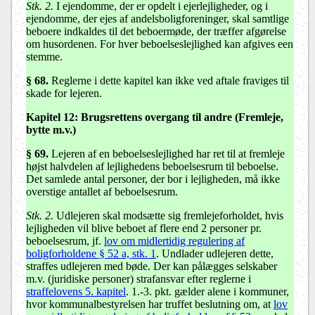
Stk. 2.
I ejendomme, der er opdelt i ejerlejligheder, og i
ejendomme, der ejes af andelsboligforeninger, skal samtlige
beboere indkaldes til det beboermøde, der træffer afgørelse
om husordenen. For hver beboelseslejlighed kan afgives een
stemme.
§ 68.
Reglerne i dette kapitel kan ikke ved aftale fraviges til
skade for lejeren.
Kapitel 12:
Brugsrettens overgang til andre (Fremleje,
bytte m.v.)
§ 69
.
Lejeren af en beboelseslejlighed har ret til at fremleje
højst halvdelen af lejlighedens beboelsesrum til beboelse.
Det samlede antal personer, der bor i lejligheden, må ikke
overstige antallet af beboelsesrum.
Stk. 2.
Udlejeren skal modsætte sig fremlejeforholdet, hvis
lejligheden vil blive beboet af flere end 2 personer pr.
beboelsesrum, jf.
lov om midlertidig regulering af
boligforholdene § 52 a, stk. 1
. Undlader udlejeren dette,
straffes udlejeren med bøde. Der kan pålægges selskaber
m.v. (juridiske personer) strafansvar efter reglerne i
straffelovens 5. kapitel
. 1.-3. pkt. gælder alene i kommuner,
hvor kommunalbestyrelsen har truffet beslutning om, at
lov