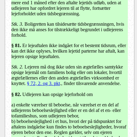
mere end 1 måned efter den aftalte lejetids udløb, uden at
udlejeren har opfordret lejeren til at flytte, fortsætter
lejeforholdet uden tidsbegrænsning.
Stk. 3.
Boligretten kan tilsidesætte tidsbegrænsningen, hvis
den ikke må anses for tilstrækkeligt begrundet i udlejerens
forhold.
§ 81
.
Er lejeaftalen ikke indgået for et bestemt tidsrum, eller
kan det ikke oplyses, hvilken lejetid parterne har aftalt, kan
lejeren opsige lejeaftalen.
Stk. 2.
Lejeren må dog ikke uden sin ægtefælles samtykke
opsige lejemål om familiens bolig eller om lokaler, hvortil
ægtefællernes eller den anden ægtefælles virksomhed er
knyttet.
§ 72, 2. og 3. pkt
., finder tilsvarende anvendelse.
§ 82
.
Udlejeren kan opsige lejeforhold om
a) enkelte værelser til beboelse, når værelset er en del af
udlejerens beboelseslejlighed eller er en del af et en- eller
tofamilieshus, som udlejeren bebor,
b) beboelseslejlighed i et hus, hvori der på tidspunktet for
aftalens indgåelse kun findes to beboelseslejligheder, hvoraf
ejeren bebor den ene. Reglen gælder, selv om ejeren