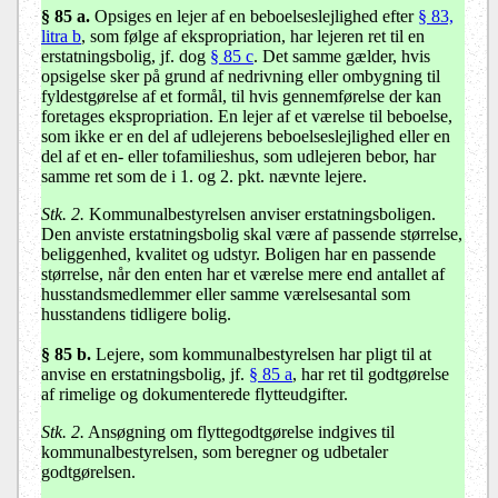
§ 85 a.
Opsiges en lejer af en beboelseslejlighed efter
§ 83,
litra b
, som følge af ekspropriation, har lejeren ret til en
erstatningsbolig, jf. dog
§ 85 c
. Det samme gælder, hvis
opsigelse sker på grund af nedrivning eller ombygning til
fyldestgørelse af et formål, til hvis gennemførelse der kan
foretages ekspropriation. En lejer af et værelse til beboelse,
som ikke er en del af udlejerens beboelseslejlighed eller en
del af et en- eller tofamilieshus, som udlejeren bebor, har
samme ret som de i 1. og 2. pkt. nævnte lejere.
Stk. 2.
Kommunalbestyrelsen anviser erstatningsboligen.
Den anviste erstatningsbolig skal være af passende størrelse,
beliggenhed, kvalitet og udstyr. Boligen har en passende
størrelse, når den enten har et værelse mere end antallet af
husstandsmedlemmer eller samme værelsesantal som
husstandens tidligere bolig.
§ 85 b.
Lejere, som kommunalbestyrelsen har pligt til at
anvise en erstatningsbolig, jf.
§ 85 a
, har ret til godtgørelse
af rimelige og dokumenterede flytteudgifter.
Stk. 2.
Ansøgning om flyttegodtgørelse indgives til
kommunalbestyrelsen, som beregner og udbetaler
godtgørelsen.