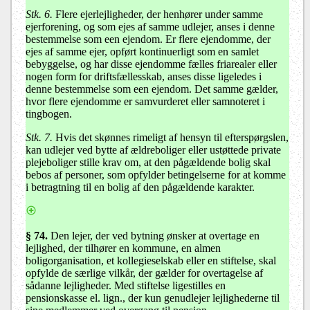
Stk. 6.
Flere ejerlejligheder, der henhører under samme
ejerforening, og som ejes af samme udlejer, anses i denne
bestemmelse som een ejendom. Er flere ejendomme, der
ejes af samme ejer, opført kontinuerligt som en samlet
bebyggelse, og har disse ejendomme fælles friarealer eller
nogen form for driftsfællesskab, anses disse ligeledes i
denne bestemmelse som een ejendom. Det samme gælder,
hvor flere ejendomme er samvurderet eller samnoteret i
tingbogen.
Stk. 7.
Hvis det skønnes rimeligt af hensyn til efterspørgslen,
kan udlejer ved bytte af ældreboliger eller ustøttede private
plejeboliger stille krav om, at den pågældende bolig skal
bebos af personer, som opfylder betingelserne for at komme
i betragtning til en bolig af den pågældende karakter.
§ 74
.
Den lejer, der ved bytning ønsker at overtage en
lejlighed, der tilhører en kommune, en almen
boligorganisation, et kollegieselskab eller en stiftelse, skal
opfylde de særlige vilkår, der gælder for overtagelse af
sådanne lejligheder. Med stiftelse ligestilles en
pensionskasse el. lign., der kun genudlejer lejlighederne til