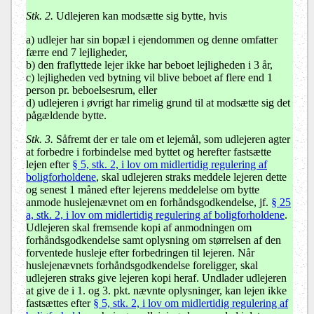
Stk. 2.
Udlejeren kan modsætte sig bytte, hvis
a) udlejer har sin bopæl i ejendommen og denne omfatter
færre end 7 lejligheder,
b) den fraflyttede lejer ikke har beboet lejligheden i 3 år,
c) lejligheden ved bytning vil blive beboet af flere end 1
person pr. beboelsesrum, eller
d) udlejeren i øvrigt har rimelig grund til at modsætte sig det
pågældende bytte.
Stk. 3.
Såfremt der er tale om et lejemål, som udlejeren agter
at forbedre i forbindelse med byttet og herefter fastsætte
lejen efter
§ 5, stk. 2, i lov om midlertidig regulering af
boligforholdene
, skal udlejeren straks meddele lejeren dette
og senest 1 måned efter lejerens meddelelse om bytte
anmode huslejenævnet om en forhåndsgodkendelse, jf.
§ 25
a, stk. 2, i lov om midlertidig regulering af boligforholdene
.
Udlejeren skal fremsende kopi af anmodningen om
forhåndsgodkendelse samt oplysning om størrelsen af den
forventede husleje efter forbedringen til lejeren. Når
huslejenævnets forhåndsgodkendelse foreligger, skal
udlejeren straks give lejeren kopi heraf. Undlader udlejeren
at give de i 1. og 3. pkt. nævnte oplysninger, kan lejen ikke
fastsættes efter
§ 5, stk. 2, i lov om midlertidig regulering af