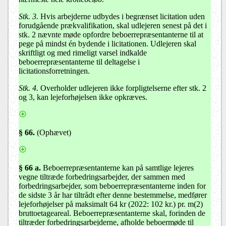
Stk. 3.
Hvis arbejderne udbydes i begrænset licitation uden
forudgående prækvalifikation, skal udlejeren senest på det i
stk. 2 nævnte møde opfordre beboerrepræsentanterne til at
pege på mindst én bydende i licitationen. Udlejeren skal
skriftligt og med rimeligt varsel indkalde
beboerrepræsentanterne til deltagelse i
licitationsforretningen.
Stk. 4.
Overholder udlejeren ikke forpligtelserne efter stk. 2
og 3, kan lejeforhøjelsen ikke opkræves.
§ 66
.
(Ophævet)
§ 66 a.
Beboerrepræsentanterne kan på samtlige lejeres
vegne tiltræde forbedringsarbejder, der sammen med
forbedringsarbejder, som beboerrepræsentanterne inden for
de sidste 3 år har tiltrådt efter denne bestemmelse, medfører
lejeforhøjelser på maksimalt 64 kr (2022: 102 kr.) pr. m(2)
bruttoetageareal. Beboerrepræsentanterne skal, forinden de
tiltræder forbedringsarbejderne, afholde beboermøde til