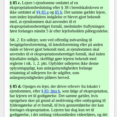
§ 85 c.
Lejere i ejendomme omfattet af en
ekspropriationsbeslutning efter § 38 i beredskabsloven er
ikke omfattet af
§§ 85 a
og
85 b
. Det samme gælder lejere,
som inden lejeaftalens indgåelse er blevet gjort bekendt
med, at ejendommen skal anvendes til et
ekspropriationsberettiget formål, medmindre fraflytningen
først forlanges mindst 5 år efter lejeforholdets påbegyndelse.
Stk. 2.
En udlejer, som ved offentlig indvarsling til
besigtigelsesforretning, til åstedsforretning eller på anden
måde er blevet gjort bekendt med, at ejendommen skal
anvendes til et ekspropriationsberettiget formål, skal inden
lejeaftalen indgås, skriftligt gøre lejeren bekendt med
reglerne i stk. 1, 2. pkt. Opfylder udlejeren ikke denne
oplysningspligt, kan anlægsmyndigheden forlange
erstatning af udlejeren for de udgifter, som
anlægsmyndigheden påføres herved.
§ 85 d.
Opsiges en lejer, der driver erhverv fra lokaler i
ejendommen, efter
§ 83, litra b
, som følge af ekspropriation,
har lejeren ret til godtgørelse. Det samme gælder, hvis
opsigelsen sker på grund af nedrivning eller ombygning til
fyldestgørelse af et formål, til hvis gennemførelse der kan
foretages ekspropriation. Lejeren har dog kun ret til
godtgørelse, i det omfang virksomheden videreføres, og det