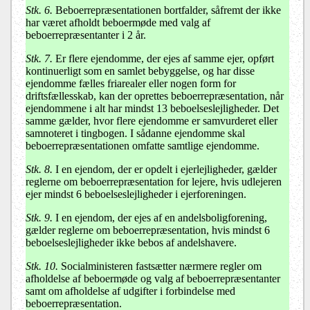
Stk. 6.
Beboerrepræsentationen bortfalder, såfremt der ikke
har været afholdt beboermøde med valg af
beboerrepræsentanter i 2 år.
Stk. 7.
Er flere ejendomme, der ejes af samme ejer, opført
kontinuerligt som en samlet bebyggelse, og har disse
ejendomme fælles friarealer eller nogen form for
driftsfællesskab, kan der oprettes beboerrepræsentation, når
ejendommene i alt har mindst 13 beboelseslejligheder. Det
samme gælder, hvor flere ejendomme er samvurderet eller
samnoteret i tingbogen. I sådanne ejendomme skal
beboerrepræsentationen omfatte samtlige ejendomme.
Stk. 8.
I en ejendom, der er opdelt i ejerlejligheder, gælder
reglerne om beboerrepræsentation for lejere, hvis udlejeren
ejer mindst 6 beboelseslejligheder i ejerforeningen.
Stk. 9.
I en ejendom, der ejes af en andelsboligforening,
gælder reglerne om beboerrepræsentation, hvis mindst 6
beboelseslejligheder ikke bebos af andelshavere.
Stk. 10.
Socialministeren fastsætter nærmere regler om
afholdelse af beboermøde og valg af beboerrepræsentanter
samt om afholdelse af udgifter i forbindelse med
beboerrepræsentation.