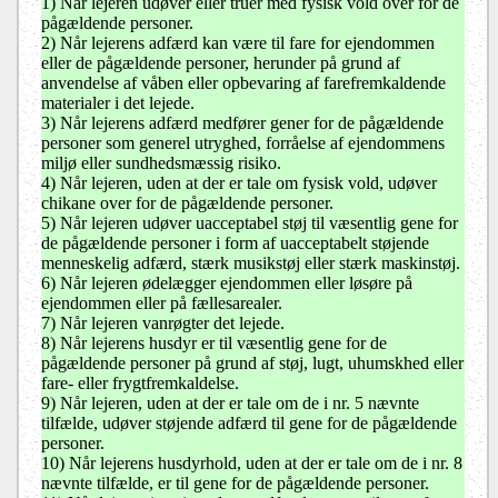
1) Når lejeren udøver eller truer med fysisk vold over for de
pågældende personer.
2) Når lejerens adfærd kan være til fare for ejendommen
eller de pågældende personer, herunder på grund af
anvendelse af våben eller opbevaring af farefremkaldende
materialer i det lejede.
3) Når lejerens adfærd medfører gener for de pågældende
personer som generel utryghed, forråelse af ejendommens
miljø eller sundhedsmæssig risiko.
4) Når lejeren, uden at der er tale om fysisk vold, udøver
chikane over for de pågældende personer.
5) Når lejeren udøver uacceptabel støj til væsentlig gene for
de pågældende personer i form af uacceptabelt støjende
menneskelig adfærd, stærk musikstøj eller stærk maskinstøj.
6) Når lejeren ødelægger ejendommen eller løsøre på
ejendommen eller på fællesarealer.
7) Når lejeren vanrøgter det lejede.
8) Når lejerens husdyr er til væsentlig gene for de
pågældende personer på grund af støj, lugt, uhumskhed eller
fare- eller frygtfremkaldelse.
9) Når lejeren, uden at der er tale om de i nr. 5 nævnte
tilfælde, udøver støjende adfærd til gene for de pågældende
personer.
10) Når lejerens husdyrhold, uden at der er tale om de i nr. 8
nævnte tilfælde, er til gene for de pågældende personer.