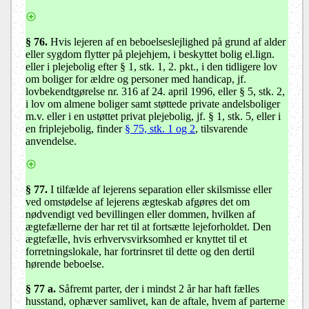
§ 76.
Hvis lejeren af en beboelseslejlighed på grund af alder
eller sygdom flytter på plejehjem, i beskyttet bolig el.lign.
eller i plejebolig efter § 1, stk. 1, 2. pkt., i den tidligere lov
om boliger for ældre og personer med handicap, jf.
lovbekendtgørelse nr. 316 af 24. april 1996, eller § 5, stk. 2,
i lov om almene boliger samt støttede private andelsboliger
m.v. eller i en ustøttet privat plejebolig, jf. § 1, stk. 5, eller i
en friplejebolig, finder
§ 75, stk. 1 og 2
, tilsvarende
anvendelse.
§ 77
.
I tilfælde af lejerens separation eller skilsmisse eller
ved omstødelse af lejerens ægteskab afgøres det om
nødvendigt ved bevillingen eller dommen, hvilken af
ægtefællerne der har ret til at fortsætte lejeforholdet. Den
ægtefælle, hvis erhvervsvirksomhed er knyttet til et
forretningslokale, har fortrinsret til dette og den dertil
hørende beboelse.
§ 77 a.
Såfremt parter, der i mindst 2 år har haft fælles
husstand, ophæver samlivet, kan de aftale, hvem af parterne