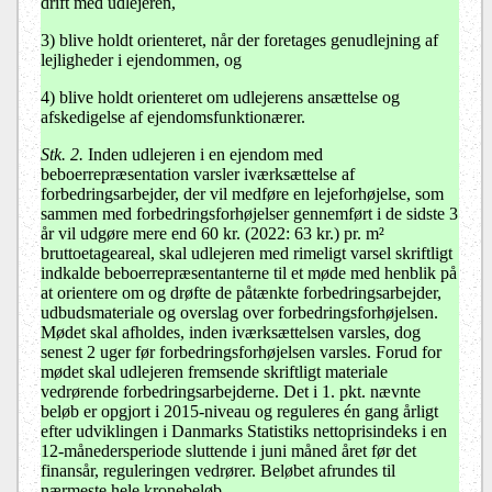
drift med udlejeren,
3)
blive holdt orienteret, når der foretages genudlejning af
lejligheder i ejendommen, og
4)
blive holdt orienteret om udlejerens ansættelse og
afskedigelse af ejendomsfunktionærer.
Stk. 2.
Inden udlejeren i en ejendom med
beboerrepræsentation varsler iværksættelse af
forbedringsarbejder, der vil medføre en lejeforhøjelse, som
sammen med forbedringsforhøjelser gennemført i de sidste 3
år vil udgøre mere end 60 kr. (2022: 63 kr.) pr. m²
bruttoetageareal, skal udlejeren med rimeligt varsel skriftligt
indkalde beboerrepræsentanterne til et møde med henblik på
at orientere om og drøfte de påtænkte forbedringsarbejder,
udbudsmateriale og overslag over forbedringsforhøjelsen.
Mødet skal afholdes, inden iværksættelsen varsles, dog
senest 2 uger før forbedringsforhøjelsen varsles. Forud for
mødet skal udlejeren fremsende skriftligt materiale
vedrørende forbedringsarbejderne. Det i 1. pkt. nævnte
beløb er opgjort i 2015-niveau og reguleres én gang årligt
efter udviklingen i Danmarks Statistiks nettoprisindeks i en
12-månedersperiode sluttende i juni måned året før det
finansår, reguleringen vedrører. Beløbet afrundes til
nærmeste hele kronebeløb.