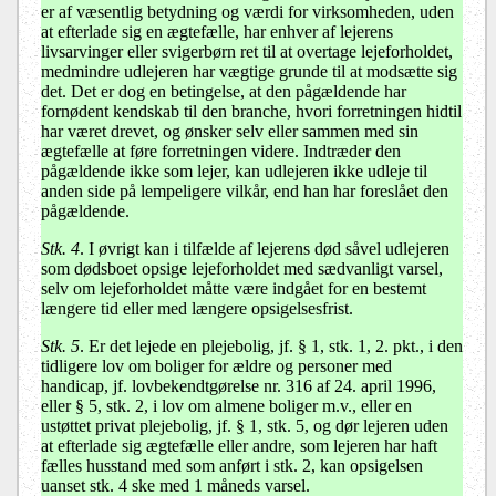
er af væsentlig betydning og værdi for virksomheden, uden
at efterlade sig en ægtefælle, har enhver af lejerens
livsarvinger eller svigerbørn ret til at overtage lejeforholdet,
medmindre udlejeren har vægtige grunde til at modsætte sig
det. Det er dog en betingelse, at den pågældende har
fornødent kendskab til den branche, hvori forretningen hidtil
har været drevet, og ønsker selv eller sammen med sin
ægtefælle at føre forretningen videre. Indtræder den
pågældende ikke som lejer, kan udlejeren ikke udleje til
anden side på lempeligere vilkår, end han har foreslået den
pågældende.
Stk. 4
. I øvrigt kan i tilfælde af lejerens død såvel udlejeren
som dødsboet opsige lejeforholdet med sædvanligt varsel,
selv om lejeforholdet måtte være indgået for en bestemt
længere tid eller med længere opsigelsesfrist.
Stk. 5
. Er det lejede en plejebolig, jf. § 1, stk. 1, 2. pkt., i den
tidligere lov om boliger for ældre og personer med
handicap, jf. lovbekendtgørelse nr. 316 af 24. april 1996,
eller § 5, stk. 2, i lov om almene boliger m.v., eller en
ustøttet privat plejebolig, jf. § 1, stk. 5, og dør lejeren uden
at efterlade sig ægtefælle eller andre, som lejeren har haft
fælles husstand med som anført i stk. 2, kan opsigelsen
uanset stk. 4 ske med 1 måneds varsel.