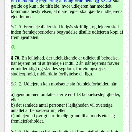
om midlertidig regulering af boligforholdene §§ 52 a-c
skal
gælde og kun i de tilfælde, hvor udlejeren har meddelt
kommunalbestyrelsen, at disse regler skal gælde i udlejerens
ejendomme
Stk. 3.
Fremlejeaftaler skal indgås skriftligt, og lejeren skal
inden fremlejeperiodens begyndelse tilstille udlejeren kopi af
fremlejeaftalen.
§ 70
.
En lejlighed, der udelukkende er udlejet til beboelse,
har lejeren ret til at fremleje i indtil 2 år, når lejerens fravær
er midlertidigt og skyldes sygdom, forretningsrejse,
studieophold, midlertidig forflyttelse el. lign.
Stk. 2.
Udlejeren kan modsætte sig fremlejeforholdet, når
a) ejendommen omfatter færre end 13 beboelseslejligheder,
eller
b) det samlede antal personer i lejligheden vil overstige
antallet af beboelsesrum, eller
c) udlejeren i øvrigt har rimelig grund til at modsætte sig
fremlejeforholdet.
Stk. 3.
Udlejeren skal modsætte sig fremlejeforholdet, hvis