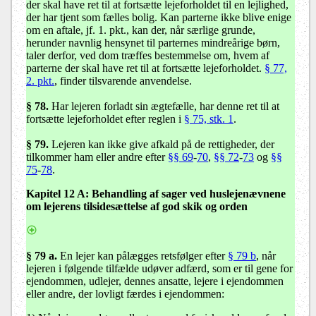
der skal have ret til at fortsætte lejeforholdet til en lejlighed,
der har tjent som fælles bolig. Kan parterne ikke blive enige
om en aftale, jf. 1. pkt., kan der, når særlige grunde,
herunder navnlig hensynet til parternes mindreårige børn,
taler derfor, ved dom træffes bestemmelse om, hvem af
parterne der skal have ret til at fortsætte lejeforholdet.
§ 77,
2. pkt.
, finder tilsvarende anvendelse.
§ 78.
Har lejeren forladt sin ægtefælle, har denne ret til at
fortsætte lejeforholdet efter reglen i
§ 75, stk. 1
.
§ 79.
Lejeren kan ikke give afkald på de rettigheder, der
tilkommer ham eller andre efter
§§ 69
-
70
,
§§ 72
-
73
og
§§
75
-
78
.
Kapitel 12 A
: Behandling af sager ved huslejenævnene
om lejerens tilsidesættelse af god skik og orden
§ 79 a.
En lejer kan pålægges retsfølger efter
§ 79 b
, når
lejeren i følgende tilfælde udøver adfærd, som er til gene for
ejendommen, udlejer, dennes ansatte, lejere i ejendommen
eller andre, der lovligt færdes i ejendommen: