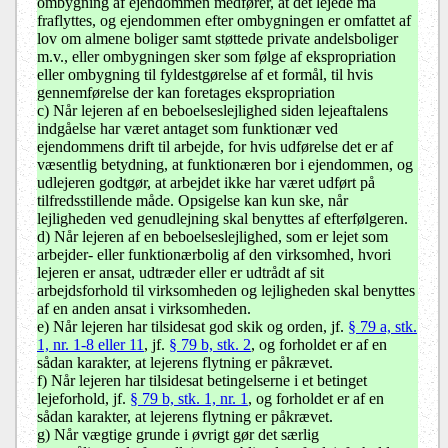
ombygning af ejendommen medfører, at det lejede må
fraflyttes, og ejendommen efter ombygningen er omfattet af
lov om almene boliger samt støttede private andelsboliger
m.v., eller ombygningen sker som følge af ekspropriation
eller ombygning til fyldestgørelse af et formål, til hvis
gennemførelse der kan foretages ekspropriation
c) Når lejeren af en beboelseslejlighed siden lejeaftalens
indgåelse har været antaget som funktionær ved
ejendommens drift til arbejde, for hvis udførelse det er af
væsentlig betydning, at funktionæren bor i ejendommen, og
udlejeren godtgør, at arbejdet ikke har været udført på
tilfredsstillende måde. Opsigelse kan kun ske, når
lejligheden ved genudlejning skal benyttes af efterfølgeren.
d) Når lejeren af en beboelseslejlighed, som er lejet som
arbejder- eller funktionærbolig af den virksomhed, hvori
lejeren er ansat, udtræder eller er udtrådt af sit
arbejdsforhold til virksomheden og lejligheden skal benyttes
af en anden ansat i virksomheden.
e) Når lejeren har tilsidesat god skik og orden, jf.
§ 79 a, stk.
1, nr. 1-8 eller 11
, jf.
§ 79 b, stk. 2
, og forholdet er af en
sådan karakter, at lejerens flytning er påkrævet.
f) Når lejeren har tilsidesat betingelserne i et betinget
lejeforhold, jf.
§ 79 b, stk. 1, nr. 1
, og forholdet er af en
sådan karakter, at lejerens flytning er påkrævet.
g) Når vægtige grunde i øvrigt gør det særlig