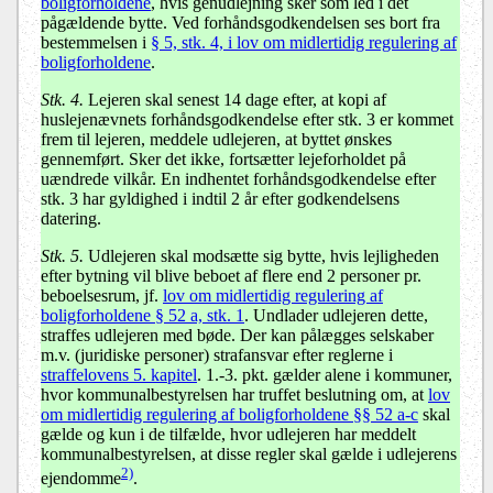
boligforholdene
, hvis genudlejning sker som led i det
pågældende bytte. Ved forhåndsgodkendelsen ses bort fra
bestemmelsen i
§ 5, stk. 4, i lov om midlertidig regulering af
boligforholdene
.
Stk. 4.
Lejeren skal senest 14 dage efter, at kopi af
huslejenævnets forhåndsgodkendelse efter stk. 3 er kommet
frem til lejeren, meddele udlejeren, at byttet ønskes
gennemført. Sker det ikke, fortsætter lejeforholdet på
uændrede vilkår. En indhentet forhåndsgodkendelse efter
stk. 3 har gyldighed i indtil 2 år efter godkendelsens
datering.
Stk. 5.
Udlejeren skal modsætte sig bytte, hvis lejligheden
efter bytning vil blive beboet af flere end 2 personer pr.
beboelsesrum, jf.
lov om midlertidig regulering af
boligforholdene § 52 a, stk. 1
. Undlader udlejeren dette,
straffes udlejeren med bøde. Der kan pålægges selskaber
m.v. (juridiske personer) strafansvar efter reglerne i
straffelovens 5. kapitel
. 1.-3. pkt. gælder alene i kommuner,
hvor kommunalbestyrelsen har truffet beslutning om, at
lov
om midlertidig regulering af boligforholdene §§ 52 a-c
skal
gælde og kun i de tilfælde, hvor udlejeren har meddelt
kommunalbestyrelsen, at disse regler skal gælde i udlejerens
2)
ejendomme
.