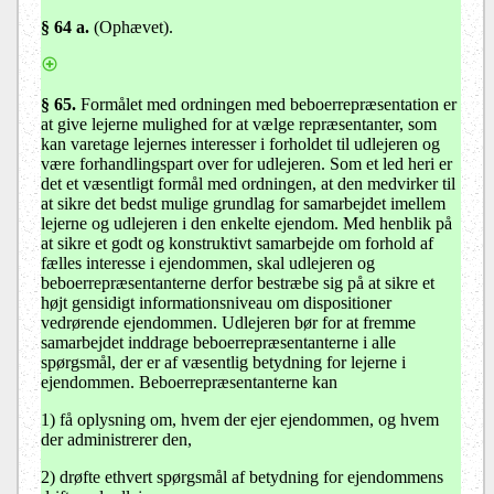
§ 64 a.
(Ophævet).
§ 65.
Formålet med ordningen med beboerrepræsentation er
at give lejerne mulighed for at vælge repræsentanter, som
kan varetage lejernes interesser i forholdet til udlejeren og
være forhandlingspart over for udlejeren. Som et led heri er
det et væsentligt formål med ordningen, at den medvirker til
at sikre det bedst mulige grundlag for samarbejdet imellem
lejerne og udlejeren i den enkelte ejendom. Med henblik på
at sikre et godt og konstruktivt samarbejde om forhold af
fælles interesse i ejendommen, skal udlejeren og
beboerrepræsentanterne derfor bestræbe sig på at sikre et
højt gensidigt informationsniveau om dispositioner
vedrørende ejendommen. Udlejeren bør for at fremme
samarbejdet inddrage beboerrepræsentanterne i alle
spørgsmål, der er af væsentlig betydning for lejerne i
ejendommen. Beboerrepræsentanterne kan
1)
få oplysning om, hvem der ejer ejendommen, og hvem
der administrerer den,
2)
drøfte ethvert spørgsmål af betydning for ejendommens