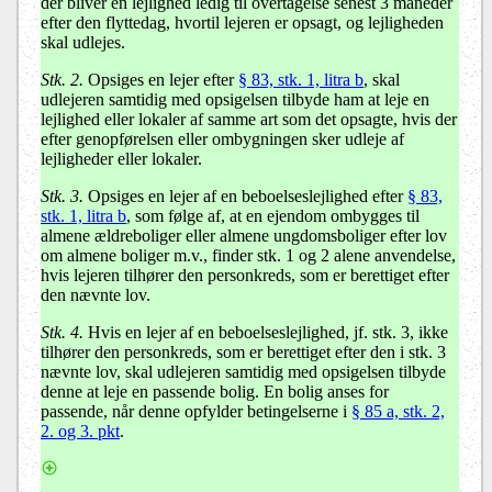
der bliver en lejlighed ledig til overtagelse senest 3 måneder
efter den flyttedag, hvortil lejeren er opsagt, og lejligheden
skal udlejes.
Stk. 2.
Opsiges en lejer efter
§ 83, stk. 1, litra b
, skal
udlejeren samtidig med opsigelsen tilbyde ham at leje en
lejlighed eller lokaler af samme art som det opsagte, hvis der
efter genopførelsen eller ombygningen sker udleje af
lejligheder eller lokaler.
Stk. 3.
Opsiges en lejer af en beboelseslejlighed efter
§ 83,
stk. 1, litra b
, som følge af, at en ejendom ombygges til
almene ældreboliger eller almene ungdomsboliger efter lov
om almene boliger m.v., finder stk. 1 og 2 alene anvendelse,
hvis lejeren tilhører den personkreds, som er berettiget efter
den nævnte lov.
Stk. 4.
Hvis en lejer af en beboelseslejlighed, jf. stk. 3, ikke
tilhører den personkreds, som er berettiget efter den i stk. 3
nævnte lov, skal udlejeren samtidig med opsigelsen tilbyde
denne at leje en passende bolig. En bolig anses for
passende, når denne opfylder betingelserne i
§ 85 a, stk. 2,
2. og 3. pkt
.