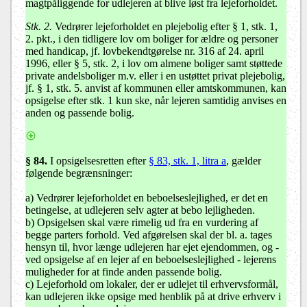
magtpåliggende for udlejeren at blive løst fra lejeforholdet.
Stk. 2.
Vedrører lejeforholdet en plejebolig efter § 1, stk. 1,
2. pkt., i den tidligere lov om boliger for ældre og personer
med handicap, jf. lovbekendtgørelse nr. 316 af 24. april
1996, eller § 5, stk. 2, i lov om almene boliger samt støttede
private andelsboliger m.v. eller i en ustøttet privat plejebolig,
jf. § 1, stk. 5. anvist af kommunen eller amtskommunen, kan
opsigelse efter stk. 1 kun ske, når lejeren samtidig anvises en
anden og passende bolig.
§ 84
.
I opsigelsesretten efter
§ 83, stk. 1, litra a
, gælder
følgende begrænsninger:
a) Vedrører lejeforholdet en beboelseslejlighed, er det en
betingelse, at udlejeren selv agter at bebo lejligheden.
b) Opsigelsen skal være rimelig ud fra en vurdering af
begge parters forhold. Ved afgørelsen skal der bl. a. tages
hensyn til, hvor længe udlejeren har ejet ejendommen, og -
ved opsigelse af en lejer af en beboelseslejlighed - lejerens
muligheder for at finde anden passende bolig.
c) Lejeforhold om lokaler, der er udlejet til erhvervsformål,
kan udlejeren ikke opsige med henblik på at drive erhverv i