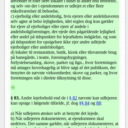
anvender et eller flere lokaler i huset til andet end beboelse,
og selv om der i ejendommen er udlejet et eller flere
enkeltværelser til beboelse,
c)
ejerbolig eller andelsbolig, hvis ejeren eller andelshaveren
selv agter at bebo lejligheden, idet reglen dog kun gælder
for ejere af ejerboliger eller ejere af andele i
andelsboligforeninger, der ejede den pågældende lejlighed
eller andel på tidspunktet for lejeaftalens indgåelse, og som
på tidspunktet for opsigelsen ikke ejer andre udlejede
ejerboliger eller andelsboliger
,
d) lokaler til restauration, butik, kiosk eller tilsvarende brug
på banegårde, i teatre, foreningsbygninger,
forlystelsesanlæg, skove, parker og lign., hvor forretningen
må antages hovedsagelig at blive søgt af det publikum, der
benytter de nævnte virksomheder, skove og parker, og hvor
forretningen står i direkte tilknytning til disse.
§ 83
.
Andre lejeforhold end de i
§ 82
nævnte kan udlejeren
kun opsige i følgende tilfælde, jf. dog
§§ 84
og
88
:
a) Når udlejeren ønsker selv at benytte det lejede.
b) Når udlejeren dokumenterer, at ejendommen skal
nedrives. Det samme gælder, når udlejeren dokumenterer, at