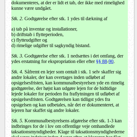
dokumenteres, at der er lidt et tab, der ikke med rimelighed
kunne være undgået.
Stk. 2.
Godtgørelse efter stk. 1 ydes til dækning af
a) tab på inventar og installationer,
b) driftstab i flytteperioden,
c) flytteudgifter og
d) rimelige udgifter til sagkyndig bistand.
Stk. 3.
Godtgørelse efter stk. 1 nedsættes i det omfang, der
ydes erstatning for ekspropriation eller efter
§§ 88
-
90
.
Stk. 4.
Såfremt en lejer som omtalt i stk. 1 selv skaffer sig
andre lokaler, der kan overtages inden udløbet af
opsigelsesfristen, kan kommunalbestyrelsen yde en rimelig
godtgørelse, der højst kan udgøre lejen for de hidtidige
lejede lokaler for perioden fra fraflytningen til udløbet af
opsigelsesfristen. Godtgørelsen kan tidligst ydes fra
opsigelsen og kan udbetales, når det er dokumenteret, at
lejeren har skaffet sig andre lokaler.
Stk. 5.
Kommunalbestyrelsens afgørelse efter stk. 1-3 kan
indbringes for de i lov om offentlige veje omhandlede
taksationsmyndigheder. Klage til taksationsmyndighederne