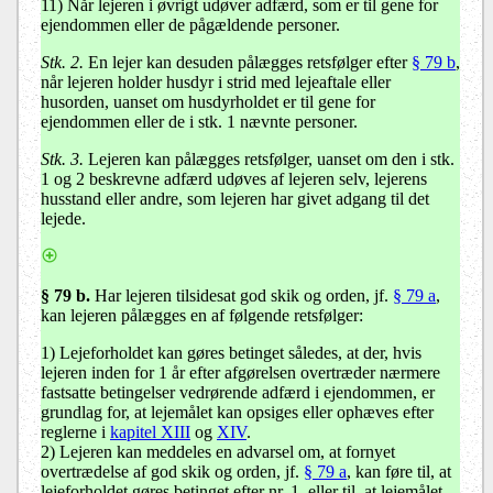
11) Når lejeren i øvrigt udøver adfærd, som er til gene for
ejendommen eller de pågældende personer.
Stk. 2.
En lejer kan desuden pålægges retsfølger efter
§ 79 b
,
når lejeren holder husdyr i strid med lejeaftale eller
husorden, uanset om husdyrholdet er til gene for
ejendommen eller de i stk. 1 nævnte personer.
Stk. 3.
Lejeren kan pålægges retsfølger, uanset om den i stk.
1 og 2 beskrevne adfærd udøves af lejeren selv, lejerens
husstand eller andre, som lejeren har givet adgang til det
lejede.
§ 79 b.
Har lejeren tilsidesat god skik og orden, jf.
§ 79 a
,
kan lejeren pålægges en af følgende retsfølger:
1) Lejeforholdet kan gøres betinget således, at der, hvis
lejeren inden for 1 år efter afgørelsen overtræder nærmere
fastsatte betingelser vedrørende adfærd i ejendommen, er
grundlag for, at lejemålet kan opsiges eller ophæves efter
reglerne i
kapitel XIII
og
XIV
.
2) Lejeren kan meddeles en advarsel om, at fornyet
overtrædelse af god skik og orden, jf.
§ 79 a
, kan føre til, at
lejeforholdet gøres betinget efter nr. 1, eller til, at lejemålet