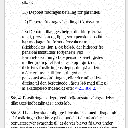
stk. 6.
11) Depotet fradrages betaling for garantier.
12) Depotet fradrages betaling af kursværn.
13) Depotet tillægges beløb, der hidrører fra
rabat, provision og lign., som pensionsinstituttet
har modtaget fra formueforvaltere m.v.
(kickback og lign.), og beløb, der hidrører fra
pensionsinstituttets fortjeneste ved
formueforvaltning af de pensionsberettigedes
midler (indregnet fortjeneste og lign.), der
tilskrives forsikringens depot, der på anden
måde er knyttet til forsikringen eller
pensionskasseordningen, eller der udbetales
direkte til den berettigede i årets løb med tillæg
af skattebeløb indeholdt efter
§ 21, stk. 2
.
Stk. 4.
Forsikringens depot ved indkomstårets begyndelse
tillægges indbetalinger i årets løb.
Stk. 5.
Hvis den skattepligtige i forbindelse med tilbagekøb
af forsikringen har krav på en andel af de ufordelte
bonusreserver svarende til, at de var blevet frigivet under