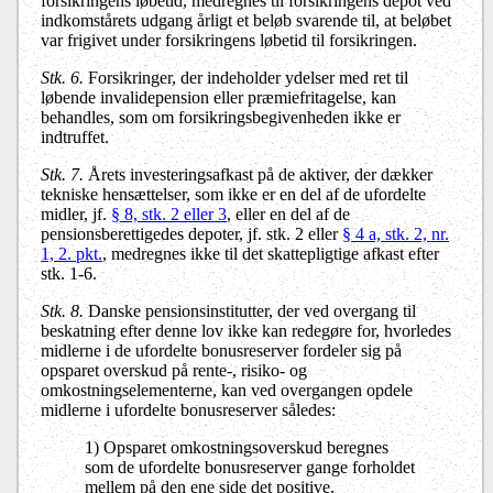
forsikringens løbetid, medregnes til forsikringens depot ved
indkomstårets udgang årligt et beløb svarende til, at beløbet
var frigivet under forsikringens løbetid til forsikringen.
Stk. 6.
Forsikringer, der indeholder ydelser med ret til
løbende invalidepension eller præmiefritagelse, kan
behandles, som om forsikringsbegivenheden ikke er
indtruffet.
Stk. 7.
Årets investeringsafkast på de aktiver, der dækker
tekniske hensættelser, som ikke er en del af de ufordelte
midler, jf.
§ 8, stk. 2 eller 3
, eller en del af de
pensionsberettigedes depoter, jf. stk. 2 eller
§ 4 a, stk. 2, nr.
1, 2. pkt.
, medregnes ikke til det skattepligtige afkast efter
stk. 1-6.
Stk. 8.
Danske pensionsinstitutter, der ved overgang til
beskatning efter denne lov ikke kan redegøre for, hvorledes
midlerne i de ufordelte bonusreserver fordeler sig på
opsparet overskud på rente-, risiko- og
omkostningselementerne, kan ved overgangen opdele
midlerne i ufordelte bonusreserver således:
1) Opsparet omkostningsoverskud beregnes
som de ufordelte bonusreserver gange forholdet
mellem på den ene side det positive,