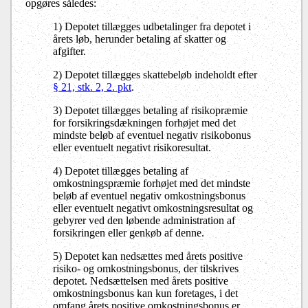
opgøres således:
1) Depotet tillægges udbetalinger fra depotet i
årets løb, herunder betaling af skatter og
afgifter.
2) Depotet tillægges skattebeløb indeholdt efter
§ 21, stk. 2, 2. pkt
.
3) Depotet tillægges betaling af risikopræmie
for forsikringsdækningen forhøjet med det
mindste beløb af eventuel negativ risikobonus
eller eventuelt negativt risikoresultat.
4) Depotet tillægges betaling af
omkostningspræmie forhøjet med det mindste
beløb af eventuel negativ omkostningsbonus
eller eventuelt negativt omkostningsresultat og
gebyrer ved den løbende administration af
forsikringen eller genkøb af denne.
5) Depotet kan nedsættes med årets positive
risiko- og omkostningsbonus, der tilskrives
depotet. Nedsættelsen med årets positive
omkostningsbonus kan kun foretages, i det
omfang årets positive omkostningsbonus er