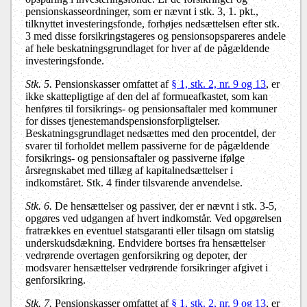
pensionskasseordninger, som er nævnt i stk. 3, 1. pkt.,
tilknyttet investeringsfonde, forhøjes nedsættelsen efter stk.
3 med disse forsikringstageres og pensionsopspareres andele
af hele beskatningsgrundlaget for hver af de pågældende
investeringsfonde.
Stk. 5.
Pensionskasser omfattet af
§ 1, stk. 2, nr. 9 og 13
, er
ikke skattepligtige af den del af formueafkastet, som kan
henføres til forsikrings- og pensionsaftaler med kommuner
for disses tjenestemandspensionsforpligtelser.
Beskatningsgrundlaget nedsættes med den procentdel, der
svarer til forholdet mellem passiverne for de pågældende
forsikrings- og pensionsaftaler og passiverne ifølge
årsregnskabet med tillæg af kapitalnedsættelser i
indkomståret. Stk. 4 finder tilsvarende anvendelse.
Stk. 6.
De hensættelser og passiver, der er nævnt i stk. 3-5,
opgøres ved udgangen af hvert indkomstår. Ved opgørelsen
fratrækkes en eventuel statsgaranti eller tilsagn om statslig
underskudsdækning. Endvidere bortses fra hensættelser
vedrørende overtagen genforsikring og depoter, der
modsvarer hensættelser vedrørende forsikringer afgivet i
genforsikring.
Stk. 7.
Pensionskasser omfattet af
§ 1, stk. 2, nr. 9 og 13
, er