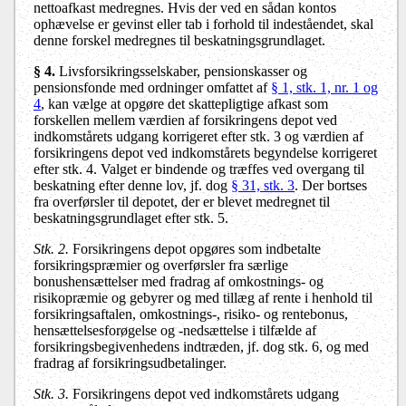
nettoafkast medregnes. Hvis der ved en sådan kontos
ophævelse er gevinst eller tab i forhold til indeståendet, skal
denne forskel medregnes til beskatningsgrundlaget.
§ 4.
Livsforsikringsselskaber, pensionskasser og
pensionsfonde med ordninger omfattet af
§ 1, stk. 1, nr. 1 og
4
, kan vælge at opgøre det skattepligtige afkast som
forskellen mellem værdien af forsikringens depot ved
indkomstårets udgang korrigeret efter stk. 3 og værdien af
forsikringens depot ved indkomstårets begyndelse korrigeret
efter stk. 4. Valget er bindende og træffes ved overgang til
beskatning efter denne lov, jf. dog
§ 31, stk. 3
. Der bortses
fra overførsler til depotet, der er blevet medregnet til
beskatningsgrundlaget efter stk. 5.
Stk. 2.
Forsikringens depot opgøres som indbetalte
forsikringspræmier og overførsler fra særlige
bonushensættelser med fradrag af omkostnings- og
risikopræmie og gebyrer og med tillæg af rente i henhold til
forsikringsaftalen, omkostnings-, risiko- og rentebonus,
hensættelsesforøgelse og -nedsættelse i tilfælde af
forsikringsbegivenhedens indtræden, jf. dog stk. 6, og med
fradrag af forsikringsudbetalinger.
Stk. 3.
Forsikringens depot ved indkomstårets udgang