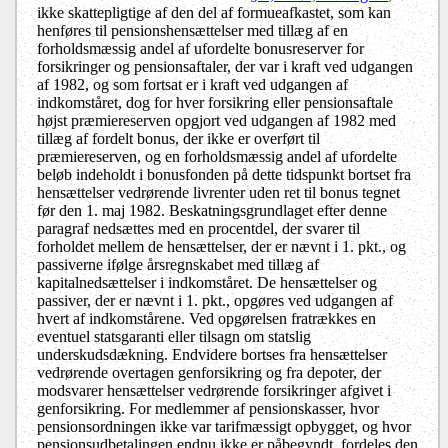
ikke skattepligtige af den del af formueafkastet, som kan
henføres til pensionshensættelser med tillæg af en
forholdsmæssig andel af ufordelte bonusreserver for
forsikringer og pensionsaftaler, der var i kraft ved udgangen
af 1982, og som fortsat er i kraft ved udgangen af
indkomståret, dog for hver forsikring eller pensionsaftale
højst præmiereserven opgjort ved udgangen af 1982 med
tillæg af fordelt bonus, der ikke er overført til
præmiereserven, og en forholdsmæssig andel af ufordelte
beløb indeholdt i bonusfonden på dette tidspunkt bortset fra
hensættelser vedrørende livrenter uden ret til bonus tegnet
før den 1. maj 1982. Beskatningsgrundlaget efter denne
paragraf nedsættes med en procentdel, der svarer til
forholdet mellem de hensættelser, der er nævnt i 1. pkt., og
passiverne ifølge årsregnskabet med tillæg af
kapitalnedsættelser i indkomståret. De hensættelser og
passiver, der er nævnt i 1. pkt., opgøres ved udgangen af
hvert af indkomstårene. Ved opgørelsen fratrækkes en
eventuel statsgaranti eller tilsagn om statslig
underskudsdækning. Endvidere bortses fra hensættelser
vedrørende overtagen genforsikring og fra depoter, der
modsvarer hensættelser vedrørende forsikringer afgivet i
genforsikring. For medlemmer af pensionskasser, hvor
pensionsordningen ikke var tarifmæssigt opbygget, og hvor
pensionsudbetalingen endnu ikke er påbegyndt, fordeles den