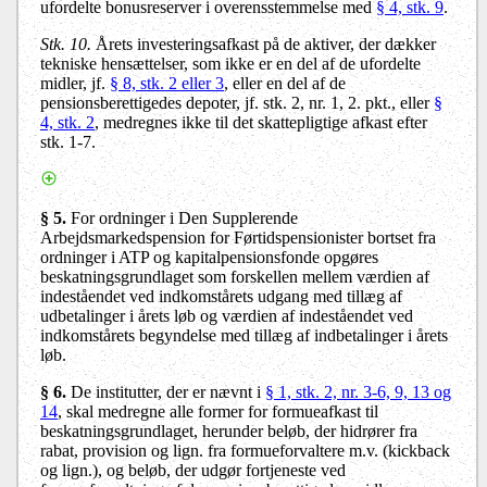
ufordelte bonusreserver i overensstemmelse med
§ 4, stk. 9
.
Stk. 10.
Årets investeringsafkast på de aktiver, der dækker
tekniske hensættelser, som ikke er en del af de ufordelte
midler, jf.
§ 8, stk. 2 eller 3
, eller en del af de
pensionsberettigedes depoter, jf. stk. 2, nr. 1, 2. pkt., eller
§
4, stk. 2
, medregnes ikke til det skattepligtige afkast efter
stk. 1-7.
§ 5.
For ordninger i Den Supplerende
Arbejdsmarkedspension for Førtidspensionister bortset fra
ordninger i ATP og kapitalpensionsfonde opgøres
beskatningsgrundlaget som forskellen mellem værdien af
indeståendet ved indkomstårets udgang med tillæg af
udbetalinger i årets løb og værdien af indeståendet ved
indkomstårets begyndelse med tillæg af indbetalinger i årets
løb.
§ 6.
De institutter, der er nævnt i
§ 1, stk. 2, nr. 3-6, 9, 13 og
14
, skal medregne alle former for formueafkast til
beskatningsgrundlaget, herunder beløb, der hidrører fra
rabat, provision og lign. fra formueforvaltere m.v. (kickback
og lign.), og beløb, der udgør fortjeneste ved