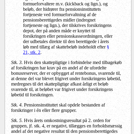
formueforvaltere m.v. (kickback og lign.), og
beløb, der hidrører fra pensionsinstituttets
fortjeneste ved formueforvaltning af de
pensionsberettigedes midler (indregnet
fortjeneste og lign.), der tilskrives forsikringens
depot, der på anden måde er knyttet til
forsikringen eller pensionskasseordningen, eller
der udbetales direkte til den berettigede i årets
løb med tillæg af skattebeløb indeholdt efter
§
21, stk. 2
.
Stk. 3.
Hvis den skattepligtige i forbindelse med tilbagekøb
af forsikringen har krav på en andel af de ufordelte
bonusreserver, der er opbygget af rentebonus, svarende til,
at denne del var blevet frigivet under forsikringens løbetid,
medregnes til det skattepligtige afkast årligt et beløb
svarende til, at beløbet var frigivet under forsikringens
løbetid til forsikringen.
Stk. 4.
Pensionsinstituttet skal opdele bestanden af
forsikringer i én eller flere grupper.
Stk. 5.
Hvis årets omkostningsresultat på 2. orden for
gruppen, jf. stk. 4, er negativt, tillægges en forholdsmæssig
andel af det negative resultat til den pensionsberettigedes