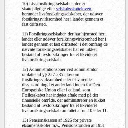
10) Livsforsikringsselskaber, der er
skattepligtige efter
selskabsskatteloven
,
herunder livsforsikringsselskaber, der udøver
forsikringsvirksomhed her i landet gennem et
fast driftssted.
11) Forsikringsselskaber, der har hjemsted her i
landet eller udøver forsikringsvirksomhed her i
landet gennem et fast driftssted, i det omfang de
nævnte forsikringsselskaber har en lukket
bestand af livsforsikringer fra et likvideret
livsforsikringsselskab.
12) Administrationsboer ved administrator
omfattet af §§ 227-235 i lov om
forsikringsvirksomhed eller tilsvarende
tilsynsordning i et andet land inden for Den
Europæiske Union eller i et land, som
Fællesskabet har indgået aftale med på det
finansielle område, der administrerer en lukket
bestand af livsforsikringer fra et likvideret
livsforsikringsselskab omfattet af nr. 10 eller 11.
13) Pensionskassen af 1925 for private
eksamensskoler m.v., Pensionsfonden af 1951