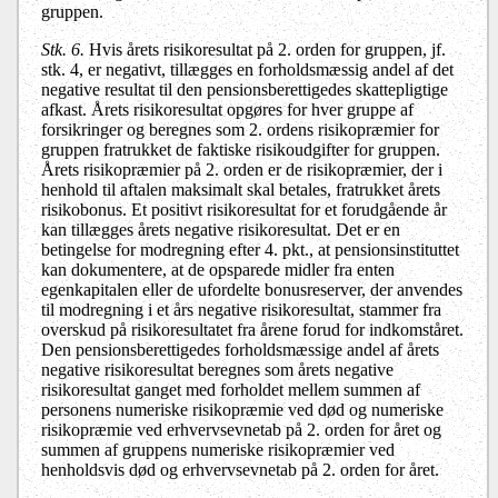
gruppen.
Stk. 6.
Hvis årets risikoresultat på 2. orden for gruppen, jf.
stk. 4, er negativt, tillægges en forholdsmæssig andel af det
negative resultat til den pensionsberettigedes skattepligtige
afkast. Årets risikoresultat opgøres for hver gruppe af
forsikringer og beregnes som 2. ordens risikopræmier for
gruppen fratrukket de faktiske risikoudgifter for gruppen.
Årets risikopræmier på 2. orden er de risikopræmier, der i
henhold til aftalen maksimalt skal betales, fratrukket årets
risikobonus. Et positivt risikoresultat for et forudgående år
kan tillægges årets negative risikoresultat. Det er en
betingelse for modregning efter 4. pkt., at pensionsinstituttet
kan dokumentere, at de opsparede midler fra enten
egenkapitalen eller de ufordelte bonusreserver, der anvendes
til modregning i et års negative risikoresultat, stammer fra
overskud på risikoresultatet fra årene forud for indkomståret.
Den pensionsberettigedes forholdsmæssige andel af årets
negative risikoresultat beregnes som årets negative
risikoresultat ganget med forholdet mellem summen af
personens numeriske risikopræmie ved død og numeriske
risikopræmie ved erhvervsevnetab på 2. orden for året og
summen af gruppens numeriske risikopræmier ved
henholdsvis død og erhvervsevnetab på 2. orden for året.