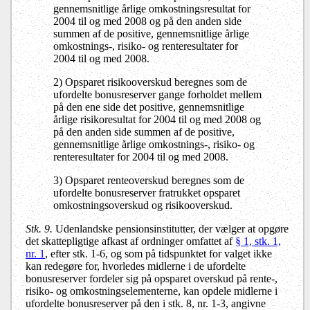
gennemsnitlige årlige omkostningsresultat for
2004 til og med 2008 og på den anden side
summen af de positive, gennemsnitlige årlige
omkostnings-, risiko- og renteresultater for
2004 til og med 2008.
2) Opsparet risikooverskud beregnes som de
ufordelte bonusreserver gange forholdet mellem
på den ene side det positive, gennemsnitlige
årlige risikoresultat for 2004 til og med 2008 og
på den anden side summen af de positive,
gennemsnitlige årlige omkostnings-, risiko- og
renteresultater for 2004 til og med 2008.
3) Opsparet renteoverskud beregnes som de
ufordelte bonusreserver fratrukket opsparet
omkostningsoverskud og risikooverskud.
Stk. 9.
Udenlandske pensionsinstitutter, der vælger at opgøre
det skattepligtige afkast af ordninger omfattet af
§ 1, stk. 1,
nr. 1
, efter stk. 1-6, og som på tidspunktet for valget ikke
kan redegøre for, hvorledes midlerne i de ufordelte
bonusreserver fordeler sig på opsparet overskud på rente-,
risiko- og omkostningselementerne, kan opdele midlerne i
ufordelte bonusreserver på den i stk. 8, nr. 1-3, angivne