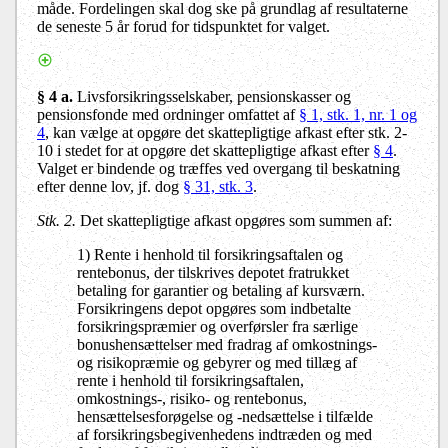
måde. Fordelingen skal dog ske på grundlag af resultaterne
de seneste 5 år forud for tidspunktet for valget.
§ 4 a.
Livsforsikringsselskaber, pensionskasser og
pensionsfonde med ordninger omfattet af
§ 1, stk. 1, nr. 1 og
4
, kan vælge at opgøre det skattepligtige afkast efter stk. 2-
10 i stedet for at opgøre det skattepligtige afkast efter
§ 4
.
Valget er bindende og træffes ved overgang til beskatning
efter denne lov, jf. dog
§ 31, stk. 3
.
Stk. 2.
Det skattepligtige afkast opgøres som summen af:
1) Rente i henhold til forsikringsaftalen og
rentebonus, der tilskrives depotet fratrukket
betaling for garantier og betaling af kursværn.
Forsikringens depot opgøres som indbetalte
forsikringspræmier og overførsler fra særlige
bonushensættelser med fradrag af omkostnings-
og risikopræmie og gebyrer og med tillæg af
rente i henhold til forsikringsaftalen,
omkostnings-, risiko- og rentebonus,
hensættelsesforøgelse og -nedsættelse i tilfælde
af forsikringsbegivenhedens indtræden og med