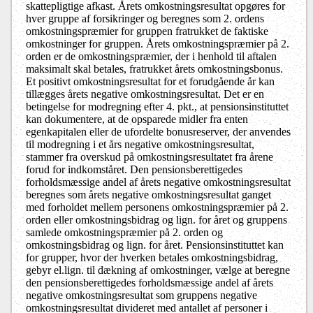
skattepligtige afkast. Årets omkostningsresultat opgøres for
hver gruppe af forsikringer og beregnes som 2. ordens
omkostningspræmier for gruppen fratrukket de faktiske
omkostninger for gruppen. Årets omkostningspræmier på 2.
orden er de omkostningspræmier, der i henhold til aftalen
maksimalt skal betales, fratrukket årets omkostningsbonus.
Et positivt omkostningsresultat for et forudgående år kan
tillægges årets negative omkostningsresultat. Det er en
betingelse for modregning efter 4. pkt., at pensionsinstituttet
kan dokumentere, at de opsparede midler fra enten
egenkapitalen eller de ufordelte bonusreserver, der anvendes
til modregning i et års negative omkostningsresultat,
stammer fra overskud på omkostningsresultatet fra årene
forud for indkomståret. Den pensionsberettigedes
forholdsmæssige andel af årets negative omkostningsresultat
beregnes som årets negative omkostningsresultat ganget
med forholdet mellem personens omkostningspræmier på 2.
orden eller omkostningsbidrag og lign. for året og gruppens
samlede omkostningspræmier på 2. orden og
omkostningsbidrag og lign. for året. Pensionsinstituttet kan
for grupper, hvor der hverken betales omkostningsbidrag,
gebyr el.lign. til dækning af omkostninger, vælge at beregne
den pensionsberettigedes forholdsmæssige andel af årets
negative omkostningsresultat som gruppens negative
omkostningsresultat divideret med antallet af personer i