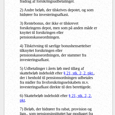
fradrag af forsikringsudbetalinger.
2) Andre beløb, der tilskrives depotet, og som
hidrører fra investeringsafkast.
3) Rentebonus, der ikke er tilskrevet
forsikringens depot, men som på anden måde er
knyttet til forsikringen eller
pensionskasseordningen.
4) Tilskrivning til særlige bonushensættelser
tilknyttet forsikringen eller
pensionskasseordningen, der stammer fra
investeringsafkast.
5) Udbetalinger i årets løb med tillæg af
skattebeløb indeholdt efter
§ 21, stk. 2, 2. pkt.
,
der i henhold til pensionsordningen udbetales
fra midler fra livsforsikringsselskabets m.v.
investeringsafkast direkte til den berettigede.
6) Skattebeløb indeholdt efter
§ 21, stk. 2, 2.
pkt
.
7) Beløb, der hidrører fra rabat, provision og
lign., som pensionsinstituttet har modtaget fra