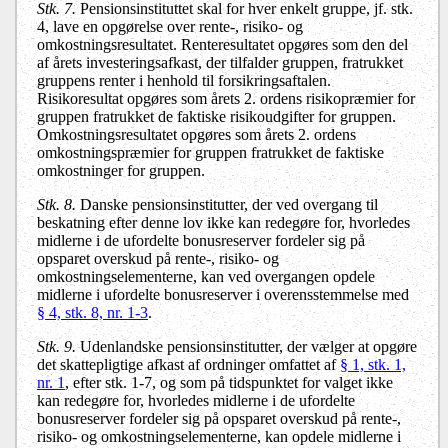
Stk. 7.
Pensionsinstituttet skal for hver enkelt gruppe, jf. stk.
4, lave en opgørelse over rente-, risiko- og
omkostningsresultatet. Renteresultatet opgøres som den del
af årets investeringsafkast, der tilfalder gruppen, fratrukket
gruppens renter i henhold til forsikringsaftalen.
Risikoresultat opgøres som årets 2. ordens risikopræmier for
gruppen fratrukket de faktiske risikoudgifter for gruppen.
Omkostningsresultatet opgøres som årets 2. ordens
omkostningspræmier for gruppen fratrukket de faktiske
omkostninger for gruppen.
Stk. 8.
Danske pensionsinstitutter, der ved overgang til
beskatning efter denne lov ikke kan redegøre for, hvorledes
midlerne i de ufordelte bonusreserver fordeler sig på
opsparet overskud på rente-, risiko- og
omkostningselementerne, kan ved overgangen opdele
midlerne i ufordelte bonusreserver i overensstemmelse med
§ 4, stk. 8, nr. 1-3
.
Stk. 9.
Udenlandske pensionsinstitutter, der vælger at opgøre
det skattepligtige afkast af ordninger omfattet af
§ 1, stk. 1,
nr. 1
, efter stk. 1-7, og som på tidspunktet for valget ikke
kan redegøre for, hvorledes midlerne i de ufordelte
bonusreserver fordeler sig på opsparet overskud på rente-,
risiko- og omkostningselementerne, kan opdele midlerne i