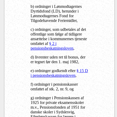
b) ordninger i Lønmodtagernes
Dyrtidsfond (LD), herunder i
Lønmodtagernes Fond for
Tilgodehavende Feriemidler,
c) ordninger, som udbetales af det
offentlige som følge af tidligere
ansættelse i kommunernes tjeneste
omfattet af
§ 2 i
pensionsbeskatningsloven
,
d) livrenter uden ret til bonus, der
er tegnet før den 1. maj 1982,
e) ordninger godkendt efter
§ 15 D
i pensionsbeskatningsloven
,
f) ordninger i pensionskasser
omfattet af stk. 2, nr. 9, og
g) ordninger i Pensionskassen af
1925 for private eksamensskoler
m.v., Pensionsfonden af 1951 for
danske skoler i Sydslesvig,
Efterlønskassen for lærere i