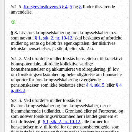
Stk. 5.
Kursgevinstlovens §§ 4
,
5
og
8
finder tilsvarende
anvendelse.
§ 8.
Livsforsikringsselskaber og forsikringsselskaber m.v.
som nævnt i
§ 1, stk. 2, nr. 10-12
, skal beskattes af ufordelte
midler og rente og beløb fra egenkapitalen, der tilskrives
tekniske hensættelser, jf. stk. 4, efter stk. 2-6.
Stk. 2.
Ved ufordelte midler forstås hensættelser til kollektivt
bonuspotentiale, ufordelte kollektive særlige
bonushensættelser og akkumuleret værdiregulering, jf. lov
om forsikringsvirksomhed og bekendtgørelse om finansielle
rapporter for forsikringsselskaber og tværgående
pensionskasser, som ikke beskattes efter
§ 4, stk. 5
, eller
§ 4
a, stk. 3
.
Stk. 3.
Ved ufordelte midler forstås for
livsforsikringsselskaber og forsikringsselskaber, der er
hjemmehørende i udlandet, i Grønland eller på Færøerne, og
som udøver forsikringsvirksomhed her i landet gennem et
fast driftssted, jf.
§ 1, stk. 2, nr. 10-12
, alle former for
hensættelser m.v. til fordel for de pensionsberettigede, som