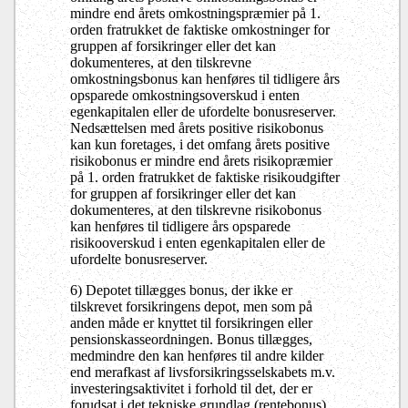
mindre end årets omkostningspræmier på 1.
orden fratrukket de faktiske omkostninger for
gruppen af forsikringer eller det kan
dokumenteres, at den tilskrevne
omkostningsbonus kan henføres til tidligere års
opsparede omkostningsoverskud i enten
egenkapitalen eller de ufordelte bonusreserver.
Nedsættelsen med årets positive risikobonus
kan kun foretages, i det omfang årets positive
risikobonus er mindre end årets risikopræmier
på 1. orden fratrukket de faktiske risikoudgifter
for gruppen af forsikringer eller det kan
dokumenteres, at den tilskrevne risikobonus
kan henføres til tidligere års opsparede
risikooverskud i enten egenkapitalen eller de
ufordelte bonusreserver.
6) Depotet tillægges bonus, der ikke er
tilskrevet forsikringens depot, men som på
anden måde er knyttet til forsikringen eller
pensionskasseordningen. Bonus tillægges,
medmindre den kan henføres til andre kilder
end merafkast af livsforsikringsselskabets m.v.
investeringsaktivitet i forhold til det, der er
forudsat i det tekniske grundlag (rentebonus).