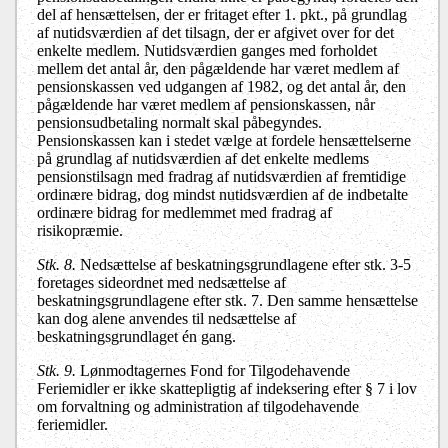
del af hensættelsen, der er fritaget efter 1. pkt., på grundlag
af nutidsværdien af det tilsagn, der er afgivet over for det
enkelte medlem. Nutidsværdien ganges med forholdet
mellem det antal år, den pågældende har været medlem af
pensionskassen ved udgangen af 1982, og det antal år, den
pågældende har været medlem af pensionskassen, når
pensionsudbetaling normalt skal påbegyndes.
Pensionskassen kan i stedet vælge at fordele hensættelserne
på grundlag af nutidsværdien af det enkelte medlems
pensionstilsagn med fradrag af nutidsværdien af fremtidige
ordinære bidrag, dog mindst nutidsværdien af de indbetalte
ordinære bidrag for medlemmet med fradrag af
risikopræmie.
Stk. 8.
Nedsættelse af beskatningsgrundlagene efter stk. 3-5
foretages sideordnet med nedsættelse af
beskatningsgrundlagene efter stk. 7. Den samme hensættelse
kan dog alene anvendes til nedsættelse af
beskatningsgrundlaget én gang.
Stk. 9.
Lønmodtagernes Fond for Tilgodehavende
Feriemidler er ikke skattepligtig af indeksering efter § 7 i lov
om forvaltning og administration af tilgodehavende
feriemidler.