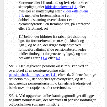
Færøerne eller i Grønland, og hvis ejer ikke er
skattepligtig efter
kildeskattelovens § 1
, eller
hvis ejer er skattepligtig efter
kildeskattelovens
§ 1
, men efter bestemmelserne i en
dobbeltbeskatningsoverenskomst er
hjemmehørende i en fremmed stat, på Færøerne
eller i Grønland, og
11) beløb, der hidrører fra rabat, provision og
lign. fra formueforvaltere m.v. (kickback og
lign.), og beløb, der udgør fortjeneste ved
formueforvaltning af de pensionsberettigedes
midler (indregnet fortjeneste og lign.), og som
beskattes efter
§§ 4
eller
4 a
.
Stk. 3.
Den afgivende pensionskasse m.v. kan ved en
overførsel af en pensionsordning efter
pensionsbeskatningslovens § 41
efter stk. 2 alene fradrage
det beløb m.v., der optjenes før overførslen, og den
modtagende pensionskasse m.v. kan alene fradrage det
beløb m.v., der optjenes efter overførslen.
Stk. 4.
Ved opgørelsen af beskatningsgrundlaget tillægges
negativt formueafkast, der overføres til pensionsordninger
og forsikringer som nævnt i stk. 2.