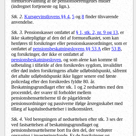
formueforvaltning af de pensionsberettigedes midler
(indregnet fortjeneste og lign.).
Stk. 2.
Kursgevinstlovens §§ 4
,
5
og
8
finder tilsvarende
anvendelse.
Stk. 3.
Pensionskasser omfattet af
§ 1, stk. 2, nr. 9 og 13
, er
ikke skattepligtige af den del af formueafkastet, som kan
henføres til forsikringer eller pensionskasseordninger, som er
omfattet af
pensionsbeskatningslovens §§ 53 A
eller
53 B
,
og forsikringer, der ikke er omfattet af
pensionsbeskatningsloven
, og som alene kan komme til
udbetaling i tilfælde af den forsikredes sygdom, invaliditet
eller død inden forsikringens aftalte udløbstidspunkt, såfremt
det aftalte udløbstidspunkt ikke ligger senere end første
policedag efter den forsikredes fyldte 80. år.
Beskatningsgrundlaget efter stk. 1 og 2 nedsættes med den
procentdel, der svarer til forholdet mellem
pensionshensættelserne til de pågældende
pensionsordninger og passiverne ifølge årsregnskabet med
tillæg af kapitalnedsættelser i indkomståret.
Stk. 4.
Ved beregningen af nedsættelsen efter stk. 3 ses der
ved fastsættelsen af beskatningsgrundlaget og
pensionshensættelserne bort fra den del, der vedrører
opsparing i investeringsfonde. Er de forsikringer og