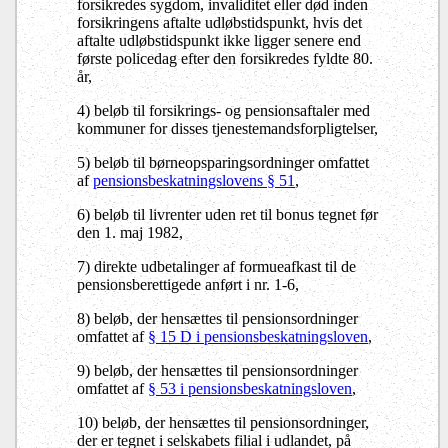
forsikredes sygdom, invaliditet eller død inden
forsikringens aftalte udløbstidspunkt, hvis det
aftalte udløbstidspunkt ikke ligger senere end
første policedag efter den forsikredes fyldte 80.
år,
4) beløb til forsikrings- og pensionsaftaler med
kommuner for disses tjenestemandsforpligtelser,
5) beløb til børneopsparingsordninger omfattet
af
pensionsbeskatningslovens § 51
,
6) beløb til livrenter uden ret til bonus tegnet før
den 1. maj 1982,
7) direkte udbetalinger af formueafkast til de
pensionsberettigede anført i nr. 1-6,
8) beløb, der hensættes til pensionsordninger
omfattet af
§ 15 D i pensionsbeskatningsloven
,
9) beløb, der hensættes til pensionsordninger
omfattet af
§ 53 i pensionsbeskatningsloven
,
10) beløb, der hensættes til pensionsordninger,
der er tegnet i selskabets filial i udlandet, på