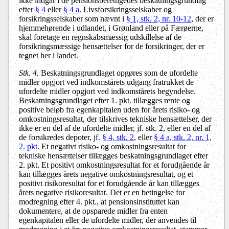
ikke indgår i de pensionsberettigedes beskatningsgrundlag
efter
§ 4
eller
§ 4 a
. Livsforsikringsselskaber og
forsikringsselskaber som nævnt i
§ 1, stk. 2, nr. 10-12
, der er
hjemmehørende i udlandet, i Grønland eller på Færøerne,
skal foretage en regnskabsmæssig udskillelse af de
forsikringsmæssige hensættelser for de forsikringer, der er
tegnet her i landet.
Stk. 4.
Beskatningsgrundlaget opgøres som de ufordelte
midler opgjort ved indkomstårets udgang fratrukket de
ufordelte midler opgjort ved indkomstårets begyndelse.
Beskatningsgrundlaget efter 1. pkt. tillægges rente og
positive beløb fra egenkapitalen uden for årets risiko- og
omkostningsresultat, der tilskrives tekniske hensættelser, der
ikke er en del af de ufordelte midler, jf. stk. 2, eller en del af
de forsikredes depoter, jf.
§ 4, stk. 2
, eller
§ 4 a, stk. 2, nr. 1,
2. pkt
. Et negativt risiko- og omkostningsresultat for
tekniske hensættelser tillægges beskatningsgrundlaget efter
2. pkt. Et positivt omkostningsresultat for et forudgående år
kan tillægges årets negative omkostningsresultat, og et
positivt risikoresultat for et forudgående år kan tillægges
årets negative risikoresultat. Det er en betingelse for
modregning efter 4. pkt., at pensionsinstituttet kan
dokumentere, at de opsparede midler fra enten
egenkapitalen eller de ufordelte midler, der anvendes til