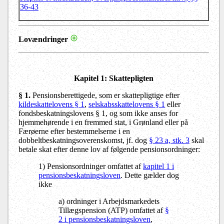
36-43
Lovændringer
Kapitel 1: Skattepligten
§ 1.
Pensionsberettigede, som er skattepligtige efter
kildeskattelovens § 1
,
selskabsskattelovens § 1
eller
fondsbeskatningslovens § 1, og som ikke anses for
hjemmehørende i en fremmed stat, i Grønland eller på
Færøerne efter bestemmelserne i en
dobbeltbeskatningsoverenskomst, jf. dog
§ 23 a, stk. 3
skal
betale skat efter denne lov af følgende pensionsordninger:
1) Pensionsordninger omfattet af
kapitel 1 i
pensionsbeskatningsloven
. Dette gælder dog
ikke
a) ordninger i Arbejdsmarkedets
Tillægspension (ATP) omfattet af
§
2 i pensionsbeskatningsloven
,