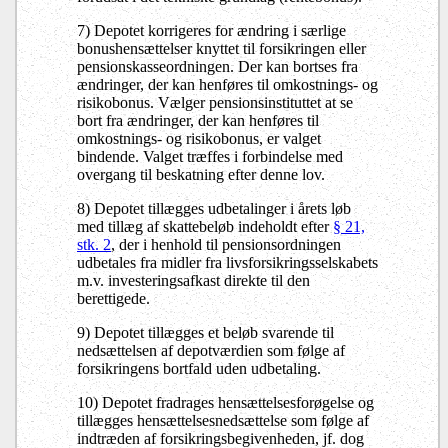
7) Depotet korrigeres for ændring i særlige
bonushensættelser knyttet til forsikringen eller
pensionskasseordningen. Der kan bortses fra
ændringer, der kan henføres til omkostnings- og
risikobonus. Vælger pensionsinstituttet at se
bort fra ændringer, der kan henføres til
omkostnings- og risikobonus, er valget
bindende. Valget træffes i forbindelse med
overgang til beskatning efter denne lov.
8) Depotet tillægges udbetalinger i årets løb
med tillæg af skattebeløb indeholdt efter
§ 21,
stk. 2
, der i henhold til pensionsordningen
udbetales fra midler fra livsforsikringsselskabets
m.v. investeringsafkast direkte til den
berettigede.
9) Depotet tillægges et beløb svarende til
nedsættelsen af depotværdien som følge af
forsikringens bortfald uden udbetaling.
10) Depotet fradrages hensættelsesforøgelse og
tillægges hensættelsesnedsættelse som følge af
indtræden af forsikringsbegivenheden, jf. dog