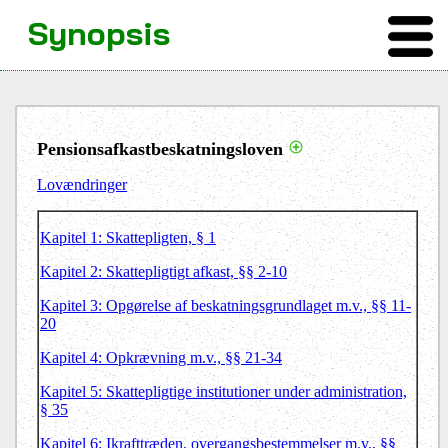
Synopsis
Pensionsafkastbeskatningsloven
Lovændringer
Kapitel 1: Skattepligten, § 1
Kapitel 2: Skattepligtigt afkast, §§ 2-10
Kapitel 3: Opgørelse af beskatningsgrundlaget m.v., §§ 11-
20
Kapitel 4: Opkrævning m.v., §§ 21-34
Kapitel 5: Skattepligtige institutioner under administration,
§ 35
Kapitel 6: Ikrafttræden, overgangsbestemmelser m.v., §§