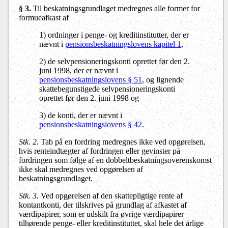
§ 3.
Til beskatningsgrundlaget medregnes alle former for
formueafkast af
1) ordninger i penge- og kreditinstitutter, der er
nævnt i
pensionsbeskatningslovens kapitel 1
,
2) de selvpensioneringskonti oprettet før den 2.
juni 1998, der er nævnt i
pensionsbeskatningslovens § 51
, og lignende
skattebegunstigede selvpensioneringskonti
oprettet før den 2. juni 1998 og
3) de konti, der er nævnt i
pensionsbeskatningslovens § 42
.
Stk. 2.
Tab på en fordring medregnes ikke ved opgørelsen,
hvis renteindtægter af fordringen eller gevinster på
fordringen som følge af en dobbeltbeskatningsoverenskomst
ikke skal medregnes ved opgørelsen af
beskatningsgrundlaget.
Stk. 3.
Ved opgørelsen af den skattepligtige rente af
kontantkonti, der tilskrives på grundlag af afkastet af
værdipapirer, som er udskilt fra øvrige værdipapirer
tilhørende penge- eller kreditinstituttet, skal hele det årlige