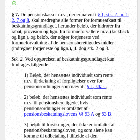
§ 7.
De pensionskasser m.v., der er nævnt i
§ 1, stk. 2, nr. 1,
2, 7 og 8
, skal medregne alle former for formueafkast til
beskatningsgrundlaget, herunder beløb, der hidrører fra
rabat, provision og lign. fra formueforvaltere m.v. (kickback
og lign.), og beløb, der udgør fortjeneste ved
formueforvaltning af de pensionsberettigedes midler
(indregnet fortjeneste og lign.), jf. dog stk. 2 og 3.
Stk. 2.
Ved opgørelsen af beskatningsgrundlaget kan
fradrages følgende:
1) Beløb, der hensættes individuelt som rente
m.v. til dækning af forpligtelser over for
pensionsordninger som nævnt i
§ 1, stk. 1
,
2) beløb, der hensættes individuelt som rente
m.v. til pensionsberettigede, hvis
pensionsordninger er omfattet af
pensionsbeskatningslovens §§ 53 A
og
53 B
,
3) beløb til forsikringer, der ikke er omfattet af
pensionsbeskatningsloven, og som alene kan
komme til udbetaling i tilfælde af den