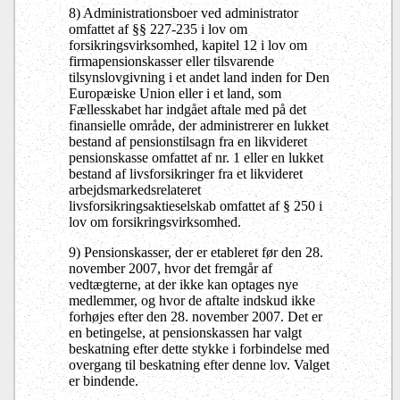
8) Administrationsboer ved administrator
omfattet af §§ 227-235 i lov om
forsikringsvirksomhed, kapitel 12 i lov om
firmapensionskasser eller tilsvarende
tilsynslovgivning i et andet land inden for Den
Europæiske Union eller i et land, som
Fællesskabet har indgået aftale med på det
finansielle område, der administrerer en lukket
bestand af pensionstilsagn fra en likvideret
pensionskasse omfattet af nr. 1 eller en lukket
bestand af livsforsikringer fra et likvideret
arbejdsmarkedsrelateret
livsforsikringsaktieselskab omfattet af § 250 i
lov om forsikringsvirksomhed.
9) Pensionskasser, der er etableret før den 28.
november 2007, hvor det fremgår af
vedtægterne, at der ikke kan optages nye
medlemmer, og hvor de aftalte indskud ikke
forhøjes efter den 28. november 2007. Det er
en betingelse, at pensionskassen har valgt
beskatning efter dette stykke i forbindelse med
overgang til beskatning efter denne lov. Valget
er bindende.