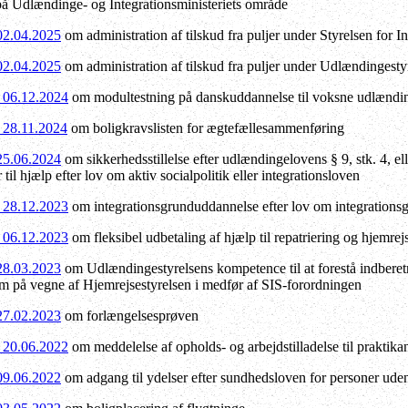
på Udlændinge- og Integrationsministeriets område
 02.04.2025
om administration af tilskud fra puljer under Styrelsen for I
 02.04.2025
om administration af tilskud fra puljer under Udlændingest
f 06.12.2024
om modultestning på danskuddannelse til voksne udlændin
f 28.11.2024
om boligkravslisten for ægtefællesammenføring
 25.06.2024
om sikkerhedsstillelse efter udlændingelovens § 9, stk. 4, eller 
r til hjælp efter lov om aktiv socialpolitik eller integrationsloven
f 28.12.2023
om integrationsgrunduddannelse efter lov om integrations
f 06.12.2023
om fleksibel udbetaling af hjælp til repatriering og hjemrejs
 28.03.2023
om Udlændingestyrelsens kompetence til at forestå indberetn
m på vegne af Hjemrejsestyrelsen i medfør af SIS-forordningen
 27.02.2023
om forlængelsesprøven
f 20.06.2022
om meddelelse af opholds- og arbejdstilladelse til praktika
 09.06.2022
om adgang til ydelser efter sundhedsloven for personer uden