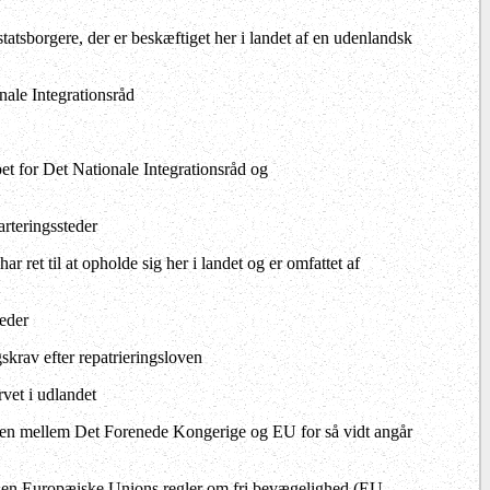
atsborgere, der er beskæftiget her i landet af en udenlandsk
ale Integrationsråd
 for Det Nationale Integrationsråd og
rteringssteder
ret til at opholde sig her i landet og er omfattet af
eder
krav efter repatrieringsloven
vet i udlandet
len mellem Det Forenede Kongerige og EU for så vidt angår
Den Europæiske Unions regler om fri bevægelighed (EU-