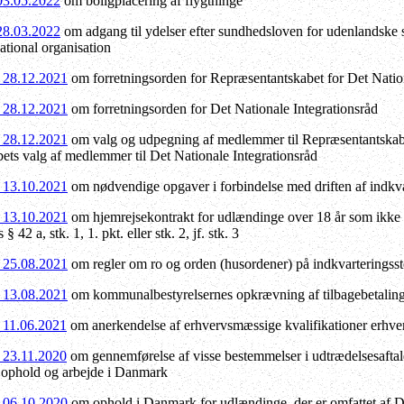
 03.05.2022
om boligplacering af flygtninge
 28.03.2022
om adgang til ydelser efter sundhedsloven for udenlandske st
rnational organisation
f 28.12.2021
om forretningsorden for Repræsentantskabet for Det Nation
f 28.12.2021
om forretningsorden for Det Nationale Integrationsråd
f 28.12.2021
om valg og udpegning af medlemmer til Repræsentantskabet
ts valg af medlemmer til Det Nationale Integrationsråd
f 13.10.2021
om nødvendige opgaver i forbindelse med driften af indkva
f 13.10.2021
om hjemrejsekontrakt for udlændinge over 18 år som ikke har 
42 a, stk. 1, 1. pkt. eller stk. 2, jf. stk. 3
f 25.08.2021
om regler om ro og orden (husordener) på indkvarteringsst
f 13.08.2021
om kommunalbestyrelsernes opkrævning af tilbagebetalings
f 11.06.2021
om anerkendelse af erhvervsmæssige kvalifikationer erhver
f 23.11.2020
om gennemførelse af visse bestemmelser i udtrædelsesafta
se, ophold og arbejde i Danmark
f 06.10.2020
om ophold i Danmark for udlændinge, der er omfattet af 