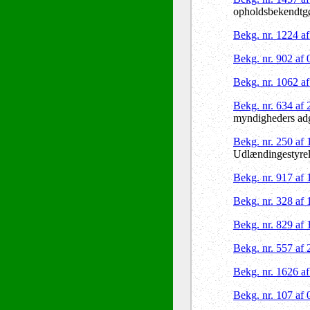
opholdsbekendtgø
Bekg. nr. 1224 a
Bekg. nr. 902 af
Bekg. nr. 1062 a
Bekg. nr. 634 af
myndigheders adga
Bekg. nr. 250 af
Udlændingestyre
Bekg. nr. 917 af
Bekg. nr. 328 af
Bekg. nr. 829 af
Bekg. nr. 557 af
Bekg. nr. 1626 a
Bekg. nr. 107 af