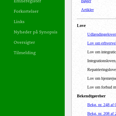
Emneregister
Bøger
Artikler
Forkortelser
Links
Love
Nyheder på Synopsis
Udlændingelove
Oversigter
Lov om erhvervel
Tilmelding
Lov om integrati
Integrationsloven,
Repatrieringslove
Lov om hjemrejse 
Lov om forbud mod
Bekendtgørelser
Bekg. nr. 248 af
Bekg. nr. 208 af