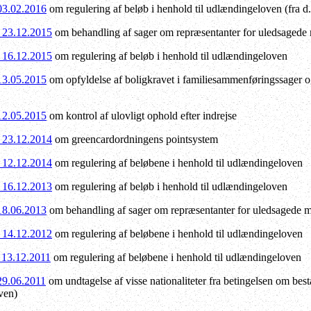
 03.02.2016
om regulering af beløb i henhold til udlændingeloven (fra d
f 23.12.2015
om behandling af sager om repræsentanter for uledsagede
f 16.12.2015
om regulering af beløb i henhold til udlændingeloven
 13.05.2015
om opfyldelse af boligkravet i familiesammenføringssager 
 12.05.2015
om kontrol af ulovligt ophold efter indrejse
f 23.12.2014
om greencardordningens pointsystem
f 12.12.2014
om regulering af beløbene i henhold til udlændingeloven
f 16.12.2013
om regulering af beløb i henhold til udlændingeloven
 18.06.2013
om behandling af sager om repræsentanter for uledsagede m
f 14.12.2012
om regulering af beløbene i henhold til udlændingeloven
f 13.12.2011
om regulering af beløbene i henhold til udlændingeloven
 29.06.2011
om undtagelse af visse nationaliteter fra betingelsen om be
ven)