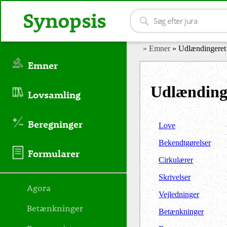
Synopsis
» Emner
» Udlændingeret
Emner
Udlænding
Lovsamling
Beregninger
Love
Bekendtgørelser
Formularer
Cirkulærer
Skrivelser
Agora
Vejledninger
Betænkninger
Betænkninger