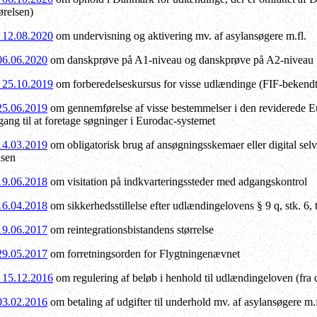
relsen)
f 12.08.2020
om undervisning og aktivering mv. af asylansøgere m.fl.
 06.06.2020
om danskprøve på A1-niveau og danskprøve på A2-niveau 
f 25.10.2019
om forberedelseskursus for visse udlændinge (FIF-bekendt
 25.06.2019
om gennemførelse af visse bestemmelser i den reviderede 
ng til at foretage søgninger i Eurodac-systemet
 14.03.2019
om obligatorisk brug af ansøgningsskemaer eller digital selv
lsen
 19.06.2018
om visitation på indkvarteringssteder med adgangskontrol
 16.04.2018
om sikkerhedsstillelse efter udlændingelovens § 9 q, stk. 6, ti
 19.06.2017
om reintegrationsbistandens størrelse
 29.05.2017
om forretningsorden for Flygtningenævnet
f 15.12.2016
om regulering af beløb i henhold til udlændingeloven (fra 
 03.02.2016
om betaling af udgifter til underhold mv. af asylansøgere m.f