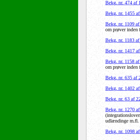
Bekg. nr. 474 af
Bekg. nr. 1455 a
Bekg. nr. 1109 a
om prøver inden 
Bekg. nr. 1183 a
Bekg. nr. 1417 a
Bekg. nr. 1158 a
om prøver inden 
Bekg. nr. 635 af
Bekg. nr. 1402 a
Bekg. nr. 63 af 
Bekg. nr. 1270 a
(integrationslove
udlændinge m.fl.
Bekg. nr. 1098 a