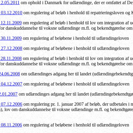
 12.05.2011
om ophold i Danmark for udlændinge, der er omfattet af D
f 03.12.2010
om regulering af beløb i henhold til repatrieringsloven o
f 12.11.2009
om regulering af beløb i henhold til lov om integration af
for danskuddannelse til voksne udlændinge m.fl. og bekendtgørelse om
f 30.11.2009
om regulering af beløbene i henhold til udlændingeloven
f 27.12.2008
om regulering af beløbene i henhold til udlændingeloven
f 28.11.2008
om regulering af beløb i henhold til lov om integration af
for danskuddannelse til voksne udlændinge m.fl. og bekendtgørelse om
 24.06.2008
om udlændinges adgang her til landet (udlændingebekendtgø
f 04.12.2007
om regulering af beløbene i henhold til udlændingeloven
22.01.2007
om udlændinges adgang her til landet (udlændingebekendtgør
f 07.12.2006
om regulering pr. 1. januar 2007 af beløb, der udbetales i
n), lov om danskuddannelse til voksne udlændinge m.fl. og bekendtgøre
f 08.11.2006
om regulering af beløbene i henhold til udlændingeloven