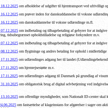
f 18.12.2025
om afholdelse af udgifter til hjemtransport ved ufrivilligt 
f 16.12.2025
om prøver inden for danskuddannelse til voksne udlænding
f 16.12.2025
om danskuddannelse til voksne udlændinge m.fl.
f 07.12.2025
om indbetaling og tilbagebetaling af gebyrer for at indgi
ng, tidsubegrænset opholdstilladelse og religiøse forkyndere m.v.
f 07.12.2025
om indbetaling og tilbagebetaling af gebyrer for at indgiv
f 08.12.2025
om flygtninge og andres betaling for ophold i midlertidige
f 17.11.2025
om udlændinges adgang her til landet (Udlændingebekendt
f 17.11.2025
om hjemrejsestøtte m.v.
f 17.11.2025
om udlændinges adgang til Danmark på grundlag af visum
f 31.10.2025
om obligatorisk brug af digital selvbetjening ved indgivelse
f 13.10.2025
om offentlige myndigheder, som Nationalt ID-center skal 
 24.06.2025
om fastsættelse af klageinstans for afgørelser i sager om akti