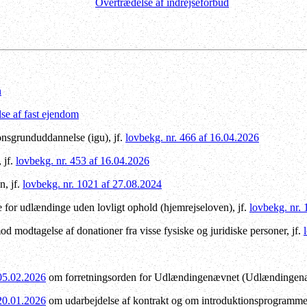
Overtrædelse af indrejseforbud
n
se af fast ejendom
onsgrunduddannelse (igu), jf.
lovbekg. nr. 466 af 16.04.2026
 jf.
lovbekg. nr. 453 af 16.04.2026
n, jf.
lovbekg. nr. 1021 af 27.08.2024
for udlændinge uden lovligt ophold (hjemrejseloven), jf.
lovbekg. nr.
 modtagelse af donationer fra visse fysiske og juridiske personer, jf.
 05.02.2026
om forretningsorden for Udlændingenævnet (Udlændingenæ
 20.01.2026
om udarbejdelse af kontrakt og om introduktionsprogrammet 