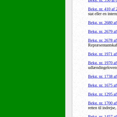
Bekg. nr. 550 af
Bekg. nr. 410 af
stat eller en inte
Bekg. nr. 2680 a
Bekg. nr. 2679 a
Bekg. nr. 2678 a
Repræsentantskabe
Bekg. nr. 1971 a
Bekg. nr. 1970 a
udlændingelovens § 
Bekg. nr. 1738 a
Bekg. nr. 1675 a
Bekg. nr. 1295 a
Bekg. nr. 1700 a
retten til indrej
Bekg. nr. 1457 a