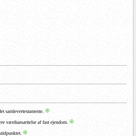
idet samlevertestamente.
vere værdiansættelse af fast ejendom.
stidpunktet.