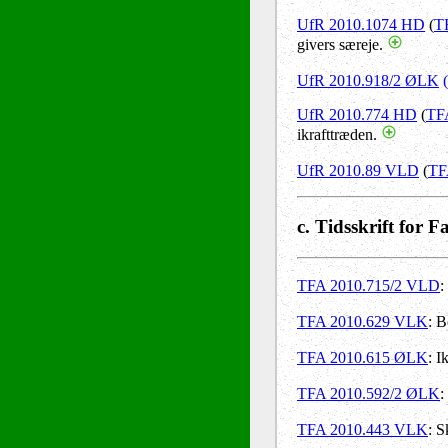
UfR 2010.1074 HD
(
T
givers særeje.
UfR 2010.918/2 ØLK
UfR 2010.774 HD
(
TF
ikrafttræden.
UfR 2010.89 VLD
(
TF
c. Tidsskrift for F
TFA 2010.715/2 VLD
:
TFA 2010.629 VLK
: B
TFA 2010.615 ØLK
: I
TFA 2010.592/2 ØLK
:
TFA 2010.443 VLK
: S