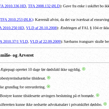
FA 2010.336 HD
,
TFA 2008.132 ØLD
): Gave fra enke i uskiftet bo 
(TFA 2010.253 ØLK)
: Kæremål afvist, da det var iværksat af enearvin
A 2010.250 HD
,
VLD af 20.10.2008
): Ændringen af FAL § 104 er ikke
A 2010.37/1 VLD
,
VLD af 22.09.2009
): Særbarns tvangsarv skulle be
amilie- og Arveret
 Ægtepagt oprettet 10 dage før dødsfald ikke ugyldig.
obestyrerindsættelse tilsidesat.
kke grundlag for omvurdering.
 Bostyre kunne tilsidesætte arvingers beslutning på et bomøde.
kifteretten kunne ikke nedsætte advokatsalær i privatskiftet dødsbo.