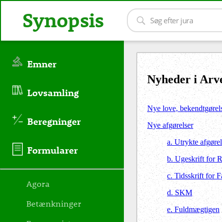
Synopsis
Emner
Nyheder i Arve
Lovsamling
Nye love, bekendtgørel
Beregninger
Nye afgørelser
a. Utrykte afgørel
Formularer
b. Ugeskrift for 
c. Tidsskrift for 
Agora
d. SKM
Betænkninger
e. Fuldmægtigen