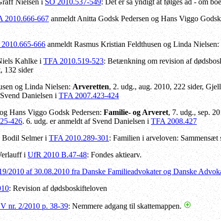
raff Nielsen i
SO 2010.537-549
: Det er så yndigt at følges ad - om 
 2010.666-667
anmeldt Anitta Godsk Pedersen og Hans Viggo Godsk
 2010.665-666
anmeldt Rasmus Kristian Feldthusen og Linda Nielsen:
iels Kahlke i
TFA 2010.519-523
: Betænkning om revision af dødsbosk
, 132 sider
usen og Linda Nielsen:
Arveretten
, 2. udg., aug. 2010, 222 sider, Gj
 Svend Danielsen i
TFA 2007.423-424
 og Hans Viggo Godsk Pedersen:
Familie- og Arveret
, 7. udg., sep. 
25-426
. 6. udg. er anmeldt af Svend Danielsen i
TFA 2008.427
 Bodil Selmer i
TFA 2010.289-301
: Familien i arveloven: Sammensæt s
erlauff i
UfR 2010 B.47-48
: Fondes aktiearv.
19/2010 af 30.08.2010 fra Danske Familieadvokater og Danske Advok
010
: Revision af dødsboskifteloven
 nr. 2/2010 p. 38-39
: Nemmere adgang til skattemappen.