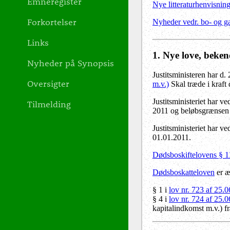
Emneregister
Nye litteraturhenvisnin
Forkortelser
Nyheder vedr. bo- og ga
Links
1
. Nye love, beken
Nyheder på Synopsis
Justitsministeren har d
Oversigter
m.v.)
Skal træde i kraft
Justitsministeriet har v
Tilmelding
2011 og beløbsgrænsen f
Justitsministeriet har v
01.01.2011.
Dødsboskiftelovens § 11,
Dødsboskatteloven
er æ
§ 1 i
lov nr. 723 af 25.
§ 4 i
lov nr. 724 af 25.
kapitalindkomst m.v.)
fr