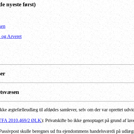
de nyeste først)
sen
- og Arveret
ser
etsvæsen
Ikke ægtefælleudlæg til afdødes samlever, selv om der var oprettet udv
TFA 2010.469/2 ØLK
): Privatskifte bo ikke genoptaget på grund af la
 Passivpost skulle beregnes ud fra ejendommens handelsværdi på udlæg