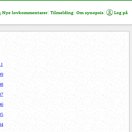
Nye lovkommentarer
Tilmelding
Om synopsis
Log på
11
09
08
07
06
05
04