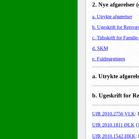
2
. Nye afgørelser
(
a. Utrykte afgørelser
b. Ugeskrift for Retsvæ
c. Tidsskrift for Familie
d. SKM
e. Fuldmægtigen
a. Utrykte afgørel
b. Ugeskrift for R
UfR 2010.2756 VLK
: 
UfR 2010.1811 ØLK
(
UfR 2010.1542 HKK
: