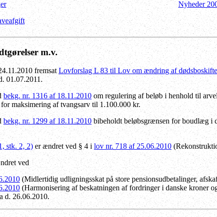
ger
Nyheder 20
veafgift
dtgørelser m.v.
. 24.11.2010 fremsat
Lovforslag L 83 til Lov om ændring af dødsboskifte
 d. 01.07.2011.
ed
bekg. nr. 1316 af 18.11.2010
om regulering af beløb i henhold til arve
or maksimering af tvangsarv til 1.100.000 kr.
ed
bekg. nr. 1299 af 18.11.2010
bibeholdt
beløbsgrænsen for boudlæg i dø
 stk. 2, 2)
er ændret ved
§ 4 i
lov nr. 718 af 25.06.2010
(Rekonstrukti
ndret ved
06.2010
(Midlertidig udligningsskat på store pensionsudbetalinger, afskaf
06.2010
(Harmonisering af beskatningen af fordringer i danske kroner o
a d. 26.06.2010.