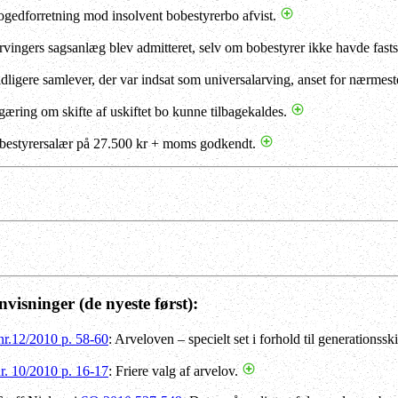
ogedforretning mod insolvent bobestyrerbo afvist.
rvingers sagsanlæg blev admitteret, selv om bobestyrer ikke havde fasts
idligere samlever, der var indsat som universalarving, anset for nærmes
gæring om skifte af uskiftet bo kunne tilbagekaldes.
bestyrersalær på 27.500 kr + moms godkendt.
envisninger
(de nyeste først):
r.12/2010 p. 58-60
: Arveloven – specielt set i forhold til generationssk
. 10/2010 p. 16-17
: Friere valg af arvelov.