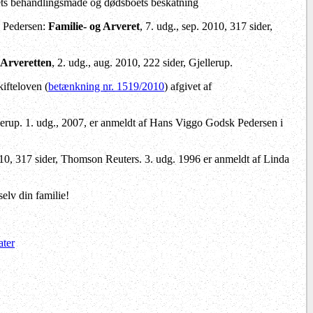
boets behandlingsmåde og dødsboets beskatning
 Pedersen:
Familie- og Arveret
, 7. udg., sep. 2010, 317 sider,
Arveretten
, 2. udg., aug. 2010, 222 sider, Gjellerup.
ifteloven (
betænkning nr. 1519/2010
) afgivet af
ellerup. 1. udg., 2007, er anmeldt af Hans Viggo Godsk Pedersen i
2010, 317 sider, Thomson Reuters. 3. udg. 1996 er anmeldt af Linda
elv din familie!
ater