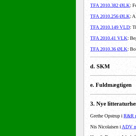
TFA 2010.382 ØLK
: F
TFA 2010.256 ØLK
: A
TFA 2010.149 VLD
: T
TFA 2010.41 VLK
: Be
TFA 2010.36 ØLK
: Bo
d. SKM
e. Fuldmægtigen
3
. Nye litteraturh
Grethe Opstrup i
R&R n
Nis Nicolaisen i
ADV nr