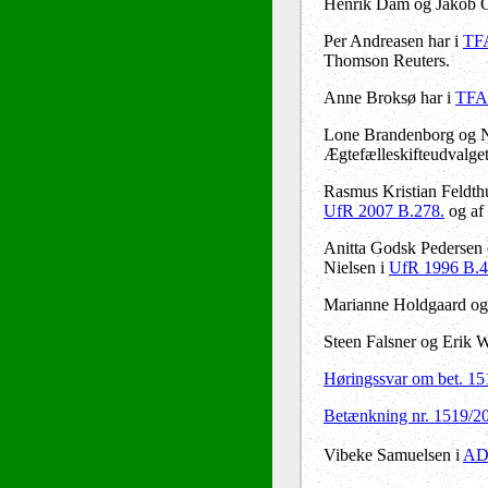
Henrik Dam og Jakob G
Per Andreasen har i
TFA
Thomson Reuters.
Anne Broksø har i
TFA
Lone Brandenborg og N
Ægtefælleskifteudvalget
Rasmus Kristian Feldth
UfR 2007 B.278.
og af
Anitta Godsk Pedersen
Nielsen i
UfR 1996 B.4
Marianne Holdgaard og
Steen Falsner og Erik W
Høringssvar om bet. 15
Betænkning nr. 1519/2
Vibeke Samuelsen i
ADV