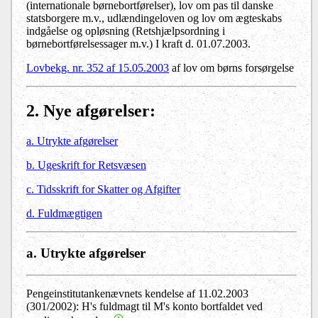
(internationale børnebortførelser), lov om pas til danske
statsborgere m.v., udlændingeloven og lov om ægteskabs
indgåelse og opløsning (Retshjælpsordning i
børnebortførelsessager m.v.) I kraft d. 01.07.2003.
Lovbekg. nr. 352 af 15.05.2003
af lov om børns forsørgelse
2
. Nye afgørelser:
a. Utrykte afgørelser
b. Ugeskrift for Retsvæsen
c. Tidsskrift for Skatter og Afgifter
d. Fuldmægtigen
a. Utrykte afgørelser
Pengeinstitutankenævnets kendelse af 11.02.2003
(301/2002): H's fuldmagt til M's konto bortfaldet ved