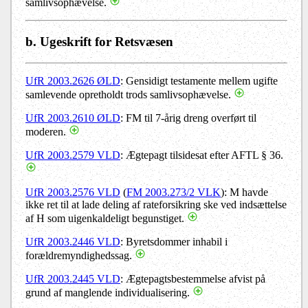
samlivsophævelse.
b. Ugeskrift for Retsvæsen
UfR 2003.2626 ØLD
: Gensidigt testamente mellem ugifte
samlevende opretholdt trods samlivsophævelse.
UfR 2003.2610 ØLD
: FM til 7-årig dreng overført til
moderen.
UfR 2003.2579 VLD
: Ægtepagt tilsidesat efter AFTL § 36.
UfR 2003.2576 VLD
(
FM 2003.273/2 VLK
): M havde
ikke ret til at lade deling af rateforsikring ske ved indsættelse
af H som uigenkaldeligt begunstiget.
UfR 2003.2446 VLD
: Byretsdommer inhabil i
forældremyndighedssag.
UfR 2003.2445 VLD
: Ægtepagtsbestemmelse afvist på
grund af manglende individualisering.