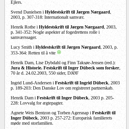
Ejlers.
Svend Danielsen i
Hyldestskrift til Jørgen Nørgaard
,
2003, p. 307-318: Internationalt samvær.
Henrik Rothe i
Hyldestskrift til Jørgen Nørgaard
, 2003,
p. 341-352: Nogle aspekter af fogedrettens rolle i
samværssager.
Lucy Smith i
Hyldestskrift til Jørgen Nørgaard
, 2003, p.
353-364: Retten til å vite
Henrik Dam, Lise Dybdahl og Finn Taksøe-Jensen (red.):
Jura & Historie. Festskrift til Inger Dübeck som forsker
,
70 år d. 24.02.2003, 550 sider, DJØF
Ingrid Lund-Andersen i
Festskrift til Ingrid Dübeck
, 2003
p. 189-203: Den Danske Lov om registreret partnerskab.
Henrik Dam i
Festskrift til Inger Dübeck
, 2003 p. 205-
228: Lovvalg for ægtepagter.
Agnete Weis Bentzon og Torben Agersnap i
Festskrift til
Inger Dübeck
, 2003 p. 257-272: Europæisk familierets
møde med storfamilien.