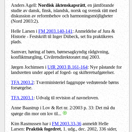
Anders Agell:
Nordisk äktenskapsrätt
, en jämförande
studie av dansk, finsk, islandsk, norsk og svensk rätt med
diskussion av reformbehov och harmoningsmöjligheter
(Nord 2003:2).
Helle Larsen i
FM 2003.140-141
: Anmeldelse af Jura &
Historie - Festskrift til Inger Dübeck, set fra praktikeres
plads.
Samvær, høring af børn, børnesagkyndig rådgivning,
konfliktmægling, Civilretsdirektoratet maj 2003.
Jørgen Jochimsen i
UfR 2003 B.161-164
: Nye påstande for
landsretten under appel af foged- og skifteretsafgørelser.
TFA 2003.2
: Tværministeriel faggruppe vedrørende børns
forsørgelse.
TFA 2003.1
: Udvalg til revision af navneloven.
Anne Baastrup i Lov & Ret nr. 2/2003 p. 33: Det må du
spørge din mor om lov til...
Kim Rasmussen har i
FM 2003.33-36
anmeldt Helle
Larsen:
Praktisk fogedret
, 1. udg., dec. 2002, 336 sider,