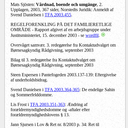
Mats Sjösten:
Vårdnad, boende och umgänge
, 2.
Upplagen, 2003, 367 sider, Norstedts Juridik: Anmeldt af
Svend Danielsen i
TFA 2003.455
.
REGELFORENKLING PÅ DET FAMILIERETLIGE
OMRÅDE - Rapport afgivet af en arbejdsgruppe under
Justitsministeriet, 15. december 2003 - se
wordfil
.
Overvåget samvær. 3. redegørelse fra Kontaktudvalget om
Børnesagkyndig Rådgivning, september 2003
Bilag til 3. redegørelse fra Kontaktudvalget om
Børnesagkyndig Rådgivning, september 2003
Steen Espersen i Pantefogeden 2003.137-139: Eftergivelse
af underholdsbidrag.
Svend Danielsen i
TFA 2003.364-365
: De endelige Sahin
og Sommerfelddomme.
Lis Frost i
TFA 2003.351-363
: Ændring af
forældremyndighedsdomme og -aftaler efter
forældremyndighedslovens § 13.
Jann Sjursen i Lov & Ret nr. 8/2003 p. 34: Ret til