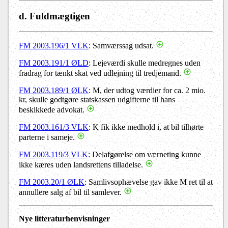
d. Fuldmægtigen
FM 2003.196/1 VLK
: Samværssag udsat.
FM 2003.191/1 ØLD
: Lejeværdi skulle medregnes uden
fradrag for tænkt skat ved udlejning til tredjemand.
FM 2003.189/1 ØLK
: M, der udtog værdier for ca. 2 mio.
kr, skulle godtgøre statskassen udgifterne til hans
beskikkede advokat.
FM 2003.161/3 VLK
: K fik ikke medhold i, at bil tilhørte
parterne i sameje.
FM 2003.119/3 VLK
: Delafgørelse om værneting kunne
ikke kæres uden landsrettens tilladelse.
FM 2003.20/1 ØLK
: Samlivsophævelse gav ikke M ret til at
annullere salg af bil til samlever.
Nye litteraturhenvisninger