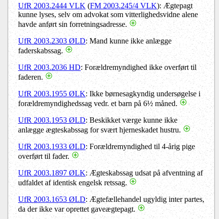
UfR 2003.2444 VLK
(
FM 2003.245/4 VLK
): Ægtepagt
kunne lyses, selv om advokat som vitterlighedsvidne alene
havde anført sin forretningsadresse.
UfR 2003.2303 ØLD
: Mand kunne ikke anlægge
faderskabssag.
UfR 2003.2036 HD
: Forældremyndighed ikke overført til
faderen.
UfR 2003.1955 ØLK
: Ikke børnesagkyndig undersøgelse i
forældremyndighedssag vedr. et barn på 6½ måned.
UfR 2003.1953 ØLD
: Beskikket værge kunne ikke
anlægge ægteskabssag for svært hjerneskadet hustru.
UfR 2003.1933 ØLD
: Forældremyndighed til 4-årig pige
overført til fader.
UfR 2003.1897 ØLK
: Ægteskabssag udsat på afventning af
udfaldet af identisk engelsk retssag.
UfR 2003.1653 ØLD
: Ægtefællehandel ugyldig inter partes,
da der ikke var oprettet gaveægtepagt.