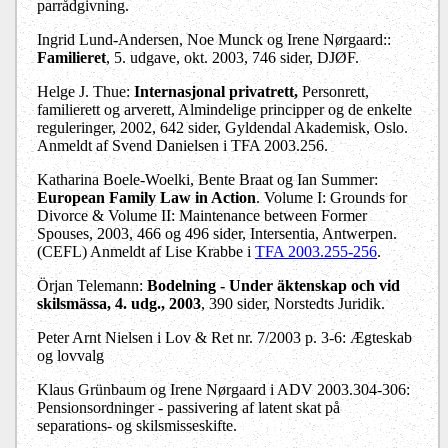
parrådgivning.
Ingrid Lund-Andersen, Noe Munck og Irene Nørgaard::
Familieret
, 5. udgave, okt. 2003, 746 sider, DJØF.
Helge J. Thue:
Internasjonal privatrett,
Personrett,
familierett og arverett, Almindelige principper og de enkelte
reguleringer, 2002, 642 sider, Gyldendal Akademisk, Oslo.
Anmeldt af Svend Danielsen i TFA 2003.256.
Katharina Boele-Woelki, Bente Braat og Ian Summer:
European Family Law in Action
. Volume I: Grounds for
Divorce & Volume II: Maintenance between Former
Spouses, 2003, 466 og 496 sider, Intersentia, Antwerpen.
(CEFL) Anmeldt af Lise Krabbe i
TFA 2003.255-256
.
Örjan Telemann:
Bodelning - Under äktenskap och vid
skilsmässa, 4. udg., 2003
, 390 sider, Norstedts Juridik.
Peter Arnt Nielsen i Lov & Ret nr. 7/2003 p. 3-6: Ægteskab
og lovvalg
Klaus Grünbaum og Irene Nørgaard i ADV 2003.304-306:
Pensionsordninger - passivering af latent skat på
separations- og skilsmisseskifte.