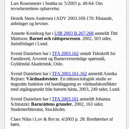
Lars Rosenmeier i Justitia nr. 5/2003 p. 49-64: Om
revselsesrettens ophævelse.
Henrik Steen Andersen i ADV 2003.169-170: Påstande,
anbringer og beviser.
Annette Kronborg har i
UfR 2003 B.267-268
anmeldt Titti
Mattsson
:
Barnet och rättsprocessen
.
2002, 503 sider,
Juristförlaget i Lund.
Svend Danielsen har i
TFA 2003.162
omtalt Tidsskrift for
Familierett, Arverett og Barnevernrettslige spørsmål,
Gyldendal Akademisk, Oslo.
Svend Danielsen har i
TFA 2003.161-162
anmeldt Annika
Rejmer:
Vårdnadstvister
. En rättssociologisk studie av
tingsrätts funktion vid handläggning av vårdnadskonflikter
med utgångspunkt från barnets bästa, 2003, 249 sider, Lund.
Svend Danielsen har i
TFA 2003.161
anmeldt Johanna
Schiratzki:
Barnrättens grunder
, 2002, 163 sider,
Studenterlitteratur, Stockholm.
Claes Nilas i Lov & Ret nr. 4/2003 p. 28: Bortførelser af
børn.