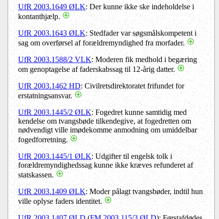
UfR 2003.1649 ØLK
: Der kunne ikke ske indeholdelse i
kontanthjælp.
UfR 2003.1643 ØLK
: Stedfader var søgsmålskompetent i
sag om overførsel af forældremyndighed fra morfader.
UfR 2003.1588/2 VLK
: Moderen fik medhold i begæring
om genoptagelse af faderskabssag til 12-årig datter.
UfR 2003.1462 HD
: Civilretsdirektoratet frifundet for
erstatningsansvar.
UfR 2003.1445/2 ØLK
: Fogedret kunne samtidig med
kendelse om tvangsbøde tilkendegive, at fogedretten om
nødvendigt ville imødekomme anmodning om umiddelbar
fogedforretning.
UfR 2003.1445/1 ØLK
: Udgifter til engelsk tolk i
forældremyndighedssag kunne ikke kræves refunderet af
statskassen.
UfR 2003.1409 ØLK
: Moder pålagt tvangsbøder, indtil hun
ville oplyse faders identitet.
UfR 2003.1407 ØLD
(
FM 2003.115/3 ØLD
): Førstafdødes