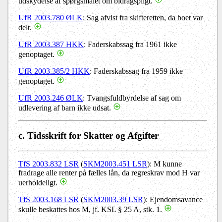
udskydelse af spørgsmålet om bidragspligt.
UfR 2003.780 ØLK
: Sag afvist fra skifteretten, da boet var
delt.
UfR 2003.387 HKK
: Faderskabssag fra 1961 ikke
genoptaget.
UfR 2003.385/2 HKK
: Faderskabssag fra 1959 ikke
genoptaget.
UfR 2003.246 ØLK
: Tvangsfuldbyrdelse af sag om
udlevering af barn ikke udsat.
c. Tidsskrift for Skatter og Afgifter
TfS 2003.832 LSR
(
SKM2003.451 LSR
): M kunne
fradrage alle renter på fælles lån, da regreskrav mod H var
uerholdeligt.
TfS 2003.168 LSR
(
SKM2003.39 LSR
): Ejendomsavance
skulle beskattes hos M, jf. KSL § 25 A, stk. 1.