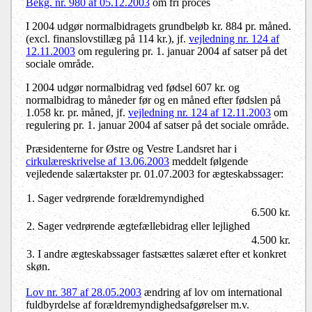
Bekg. nr. 980 af 05.12.2003
om fri proces
I 2004 udgør normalbidragets grundbeløb kr. 884 pr. måned.
(excl. finanslovstillæg på 114 kr.), jf.
vejledning nr. 124 af
12.11.2003
om regulering pr. 1. januar 2004 af satser på det
sociale område.
I 2004 udgør normalbidrag ved fødsel 607 kr. og
normalbidrag to måneder før og en måned efter fødslen på
1.058 kr. pr. måned, jf.
vejledning nr. 124 af 12.11.2003
om
regulering pr. 1. januar 2004 af satser på det sociale område.
Præsidenterne for Østre og Vestre Landsret har i
cirkulæreskrivelse af 13.06.2003
meddelt følgende
vejledende salærtakster pr. 01.07.2003 for ægteskabssager:
1. Sager vedrørende forældremyndighed
6.500 kr.
2. Sager vedrørende ægtefællebidrag eller lejlighed
4.500 kr.
3. I andre ægteskabssager fastsættes salæret efter et konkret
skøn.
Lov nr. 387 af 28.05.2003
ændring af lov om international
fuldbyrdelse af forældremyndighedsafgørelser m.v.