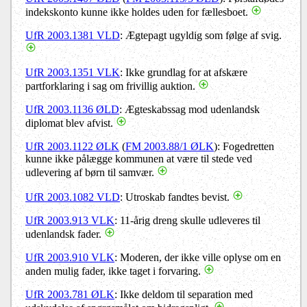
indekskonto kunne ikke holdes uden for fællesboet.
UfR 2003.1381 VLD
: Ægtepagt ugyldig som følge af svig.
UfR 2003.1351 VLK
: Ikke grundlag for at afskære
partforklaring i sag om frivillig auktion.
UfR 2003.1136 ØLD
: Ægteskabssag mod udenlandsk
diplomat blev afvist.
UfR 2003.1122 ØLK
(
FM 2003.88/1 ØLK
): Fogedretten
kunne ikke pålægge kommunen at være til stede ved
udlevering af børn til samvær.
UfR 2003.1082 VLD
: Utroskab fandtes bevist.
UfR 2003.913 VLK
: 11-årig dreng skulle udleveres til
udenlandsk fader.
UfR 2003.910 VLK
: Moderen, der ikke ville oplyse om en
anden mulig fader, ikke taget i forvaring.
UfR 2003.781 ØLK
: Ikke deldom til separation med