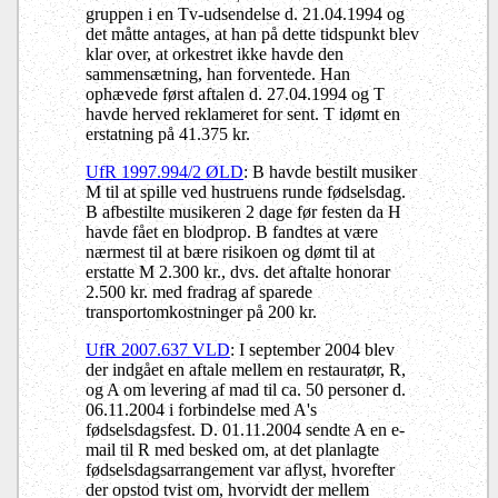
gruppen i en Tv-udsendelse d. 21.04.1994 og
det måtte antages, at han på dette tidspunkt blev
klar over, at orkestret ikke havde den
sammensætning, han forventede. Han
ophævede først aftalen d. 27.04.1994 og T
havde herved reklameret for sent. T idømt en
erstatning på 41.375 kr.
UfR 1997.994/2 ØLD
: B havde bestilt musiker
M til at spille ved hustruens runde fødselsdag.
B afbestilte musikeren 2 dage før festen da H
havde fået en blodprop. B fandtes at være
nærmest til at bære risikoen og dømt til at
erstatte M 2.300 kr., dvs. det aftalte honorar
2.500 kr. med fradrag af sparede
transportomkostninger på 200 kr.
UfR 2007.637 VLD
: I september 2004 blev
der indgået en aftale mellem en restauratør, R,
og A om levering af mad til ca. 50 personer d.
06.11.2004 i forbindelse med A's
fødselsdagsfest. D. 01.11.2004 sendte A en e-
mail til R med besked om, at det planlagte
fødselsdagsarrangement var aflyst, hvorefter
der opstod tvist om, hvorvidt der mellem