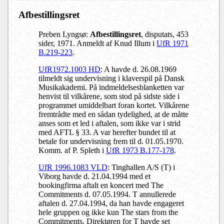
Afbestillingsret
Preben Lyngsø:
Afbestillingsret
, disputats, 453
sider, 1971. Anmeldt af Knud Illum i
UfR 1971
B.219-223
.
UfR1972.1003 HD
: A havde d. 26.08.1969
tilmeldt sig undervisning i klaverspil på Dansk
Musikakademi. På indmeldelsesblanketten var
henvist til vilkårene, som stod på sidste side i
programmet umiddelbart foran kortet. Vilkårene
fremtrådte med en sådan tydelighed, at de måtte
anses som et led i aftalen, som ikke var i strid
med AFTL § 33. A var herefter bundet til at
betale for undervisning frem til d. 01.05.1970.
Komm. af P. Spleth i
UfR 1973 B.177-178
.
UfR 1996.1083 VLD
: Tinghallen A/S (T) i
Viborg havde d. 21.04.1994 med et
bookingfirma aftalt en koncert med The
Commitments d. 07.05.1994. T annullerede
aftalen d. 27.04.1994, da han havde engageret
hele gruppen og ikke kun The stars from the
Commitments. Direktøren for T havde set