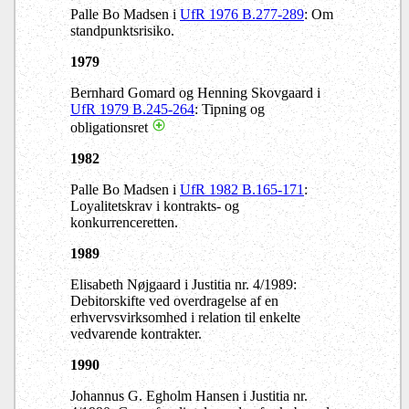
Palle Bo Madsen i
UfR 1976 B.277-289
: Om
standpunktsrisiko.
1979
Bernhard Gomard og Henning Skovgaard i
UfR 1979 B.245-264
: Tipning og
obligationsret
1982
Palle Bo Madsen i
UfR 1982 B.165-171
:
Loyalitetskrav i kontrakts- og
konkurrenceretten.
1989
Elisabeth Nøjgaard i Justitia nr. 4/1989:
Debitorskifte ved overdragelse af en
erhvervsvirksomhed i relation til enkelte
vedvarende kontrakter.
1990
Johannus G. Egholm Hansen i Justitia nr.