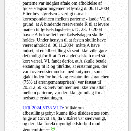
parterne var indgået aftale om afholdelse af
fødselsdagsarrangementet lørdag d. 06.11.2004.
Efter bevisførelsen - særligt e-mail
korrespondancen mellem parterne - lagde VL til
grund, at A bindende reserverede R til at levere
maden til fødselsdagsfesten. D. 28.10.2004
havde A bekræftet hvor fødselsdagen skulle
holdes. Under hensyn til at festen skulle have
været afholdt d. 06.11.2004, måtte A have
indset, at en afbestilling så sent ikke ville gøre
det muligt for R at få et andet selskab med så
kort varsel. VL fandt derfor, at A skulle betale
erstatning til R og tiltrådte, at erstatningen, der
var i overensstemmelse med kutymen, som
gjaldt inden for hotel- og restaurationsbranchen
(75% af arrangementsprisen), var fastsat til
20.212,50 kr. Selv om menuen ikke var aftalt
mellem parterne, var der ikke grundlag for at
nedsætte erstatningen.
UfR 2024.5338 VLD
: Vilkår om
afbestillingsgebyr kunne ikke tilsidesættes som
følge af Covid-19, da vilkåret var sædvanligt,
og der ikke forelå myndighedsforbud mod
gennemførelse