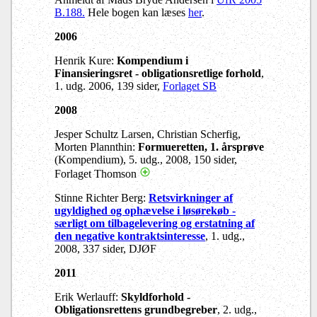
B.188.
Hele bogen kan læses
her
.
2006
Henrik Kure:
Kompendium i
Finansieringsret - obligationsretlige forhold
,
1. udg. 2006, 139 sider,
Forlaget SB
2008
Jesper Schultz Larsen, Christian Scherfig,
Morten Plannthin:
Formueretten, 1. årsprøve
(Kompendium), 5. udg., 2008, 150 sider,
Forlaget Thomson
Stinne Richter Berg:
Retsvirkninger af
ugyldighed og ophævelse i løsørekøb -
særligt om tilbagelevering og erstatning af
den negative kontraktsinteresse
, 1. udg.,
2008, 337 sider, DJØF
2011
Erik Werlauff:
Skyldforhold -
Obligationsrettens grundbegreber
, 2. udg.,