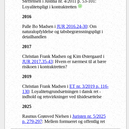
Steffensen i Justitia nr. 4/2011 p. 53-101:
Loyalitetspligt i kontraktretten
2016
Palle Bo Madsen i
JUR 2016.24-30
: Om
naturalopfyldelse og tabsbegrænsningspligt i
detailhandlen
2017
Christian Frank Madsen og Kim Østergaard i
JUR 2017.35-43
: Hvem er nærmest til at bære
risikoen i kontraktretten?
2019
Christian Frank Madsen i
ET nr. 3/2019 p. 116-
130
: Loyalitetsgrundsætningen i dansk ret -
indhold og retsvirkninger ved tilsidesættelse
2025
Rasmus Grønved Nielsen i
Juristen nr. 5/2025
p. 279-297
: Mellem formueret og offentlig ret