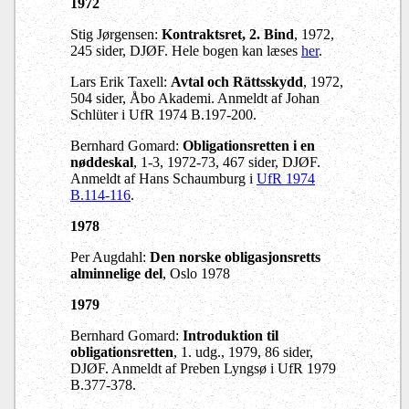
1972
Stig Jørgensen:
Kontraktsret, 2. Bind
, 1972,
245 sider, DJØF. Hele bogen kan læses
her
.
Lars Erik Taxell:
Avtal och Rättsskydd
, 1972,
504 sider, Åbo Akademi. Anmeldt af Johan
Schlüter i UfR 1974 B.197-200.
Bernhard Gomard:
Obligationsretten i en
nøddeskal
, 1-3, 1972-73, 467 sider, DJØF.
Anmeldt af Hans Schaumburg i
UfR 1974
B.114-116
.
1978
Per Augdahl:
Den norske obligasjonsretts
alminnelige del
, Oslo 1978
1979
Bernhard Gomard:
Introduktion til
obligationsretten
, 1. udg., 1979, 86 sider,
DJØF. Anmeldt af Preben Lyngsø i UfR 1979
B.377-378.