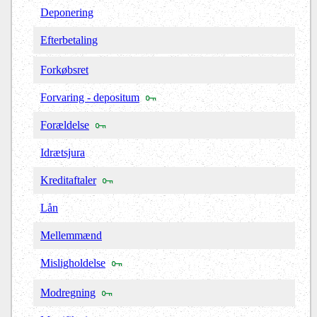
Deponering
Efterbetaling
Forkøbsret
Forvaring - depositum
Forældelse
Idrætsjura
Kreditaftaler
Lån
Mellemmænd
Misligholdelse
Modregning