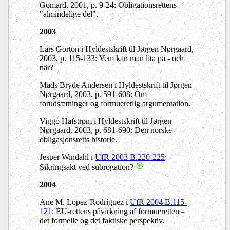
Gomard, 2001, p. 9-24: Obligationsrettens
"almindelige del".
2003
Lars Gorton i Hyldestskrift til Jørgen Nørgaard,
2003, p. 115-133: Vem kan man lita på - och
när?
Mads Bryde Andersen i Hyldestskrift til Jørgen
Nørgaard, 2003, p. 591-608: Om
forudsætninger og formueretlig argumentation.
Viggo Hafstrøm i Hyldestskrift til Jørgen
Nørgaard, 2003, p. 681-690: Den norske
obligasjonsretts historie.
Jesper Windahl i
UfR 2003 B.220-225
:
Sikringsakt ved subrogation?
2004
Ane M. López-Rodríguez i
UfR 2004 B.115-
121
: EU-rettens påvirkning af formueretten -
det formelle og det faktiske perspektiv.