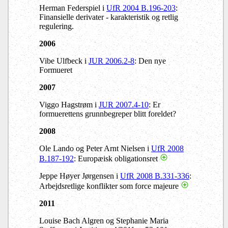
Herman Federspiel i
UfR 2004 B.196-203
:
Finansielle derivater - karakteristik og retlig
regulering.
2006
Vibe Ulfbeck i
JUR 2006.2-8
: Den nye
Formueret
2007
Viggo Hagstrøm i
JUR 2007.4-10
: Er
formuerettens grunnbegreper blitt foreldet?
2008
Ole Lando og Peter Arnt Nielsen i
UfR 2008
B.187-192
: Europæisk obligationsret
Jeppe Høyer Jørgensen i
UfR 2008 B.331-336
:
Arbejdsretlige konflikter som force majeure
2011
Louise Bach Algren og Stephanie Maria