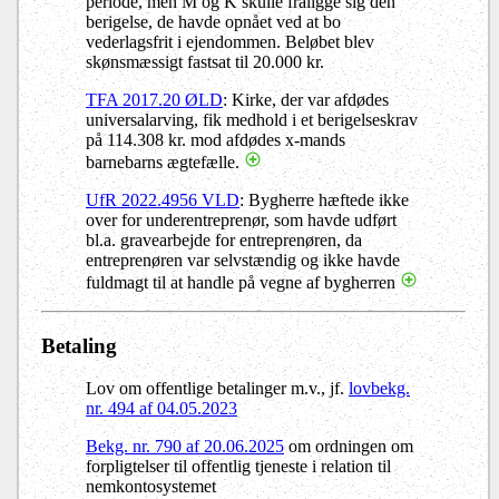
periode, men M og K skulle fraligge sig den
berigelse, de havde opnået ved at bo
vederlagsfrit i ejendommen. Beløbet blev
skønsmæssigt fastsat til 20.000 kr.
TFA 2017.20 ØLD
: Kirke, der var afdødes
universalarving, fik medhold i et berigelseskrav
på 114.308 kr. mod afdødes x-mands
barnebarns ægtefælle.
UfR 2022.4956 VLD
: Bygherre hæftede ikke
over for underentreprenør, som havde udført
bl.a. gravearbejde for entreprenøren, da
entreprenøren var selvstændig og ikke havde
fuldmagt til at handle på vegne af bygherren
Betaling
Lov om offentlige betalinger m.v., jf.
lovbekg.
nr. 494 af 04.05.2023
Bekg. nr. 790 af 20.06.2025
om ordningen om
forpligtelser til offentlig tjeneste i relation til
nemkontosystemet