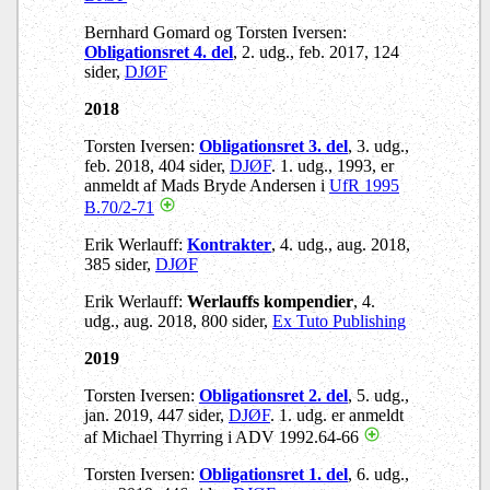
Bernhard Gomard og Torsten Iversen:
Obligationsret 4. del
, 2. udg., feb. 2017, 124
sider,
DJØF
2018
Torsten Iversen:
Obligationsret 3. del
, 3. udg.,
feb. 2018, 404 sider,
DJØF
. 1. udg., 1993, er
anmeldt af Mads Bryde Andersen i
UfR 1995
B.70/2-71
Erik Werlauff:
Kontrakter
, 4. udg., aug. 2018,
385 sider,
DJØF
Erik Werlauff:
Werlauffs kompendier
, 4.
udg., aug. 2018, 800 sider,
Ex Tuto Publishing
2019
Torsten Iversen:
Obligationsret 2. del
, 5. udg.,
jan. 2019, 447 sider,
DJØF
. 1. udg. er anmeldt
af Michael Thyrring i ADV 1992.64-66
Torsten Iversen:
Obligationsret 1. del
, 6. udg.,