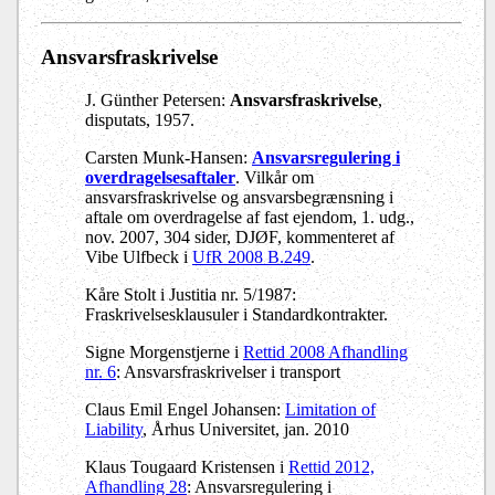
Ansvarsfraskrivelse
J. Günther Petersen:
Ansvarsfraskrivelse
,
disputats, 1957.
Carsten Munk-Hansen:
Ansvarsregulering i
overdragelsesaftaler
.
Vilkår om
ansvarsfraskrivelse og ansvarsbegrænsning i
aftale om overdragelse af fast ejendom, 1. udg.,
nov. 2007, 304 sider, DJØF
, kommenteret af
Vibe Ulfbeck
i
UfR 2008 B.249
.
Kåre Stolt i Justitia nr. 5/1987:
Fraskrivelsesklausuler i Standardkontrakter.
Signe Morgenstjerne i
Rettid 2008 Afhandling
nr. 6
: Ansvarsfraskrivelser i transport
Claus Emil Engel Johansen:
Limitation of
Liability
, Århus Universitet, jan. 2010
Klaus Tougaard Kristensen i
Rettid 2012,
Afhandling 28
: Ansvarsregulering i