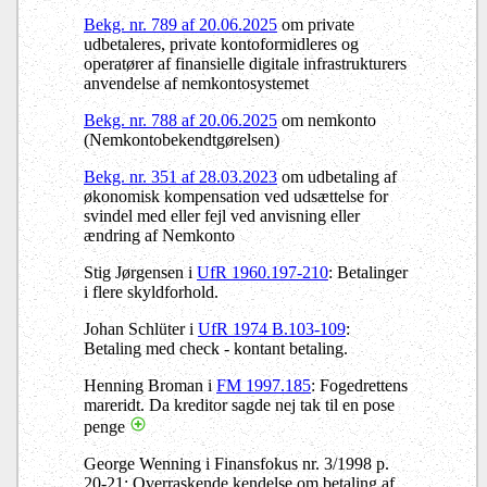
Bekg. nr. 789 af 20.06.2025
om private
udbetaleres, private kontoformidleres og
operatører af finansielle digitale infrastrukturers
anvendelse af nemkontosystemet
Bekg. nr. 788 af 20.06.2025
om nemkonto
(Nemkontobekendtgørelsen)
Bekg. nr. 351 af 28.03.2023
om udbetaling af
økonomisk kompensation ved udsættelse for
svindel med eller fejl ved anvisning eller
ændring af Nemkonto
Stig Jørgensen i
UfR 1960.197-210
: Betalinger
i flere skyldforhold.
Johan Schlüter i
UfR 1974 B.103-109
:
Betaling med check - kontant betaling.
Henning Broman i
FM 1997.185
: Fogedrettens
mareridt. Da kreditor sagde nej tak til en pose
penge
George Wenning i Finansfokus nr. 3/1998 p.
20-21: Overraskende kendelse om betaling af