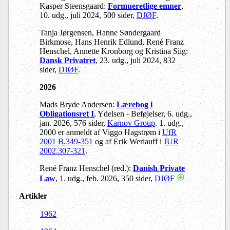
Kasper Steensgaard:
Formueretlige emner
,
10. udg., juli 2024, 500 sider,
DJØF
.
Tanja Jørgensen, Hanne Søndergaard
Birkmose, Hans Henrik Edlund, René Franz
Henschel, Annette Kronborg og Kristina Siig:
Dansk Privatret
, 23. udg., juli 2024, 832
sider,
DJØF
.
2026
Mads Bryde Andersen:
Lærebog i
Obligationsret I
, Ydelsen - Beføjelser, 6. udg.,
jan. 2026, 576 sider,
Karnov Group
. 1. udg.,
2000 er anmeldt af Viggo Hagstrøm i
UfR
2001 B.349-351
og af Erik Werlauff i
JUR
2002.307-321
.
René Franz Henschel (red.):
Danish Private
Law
, 1. udg., feb. 2026, 350 sider,
DJØF
Artikler
1962