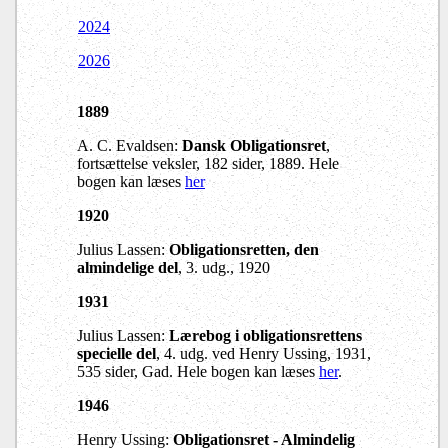
2024
2026
1889
A. C. Evaldsen:
Dansk Obligationsret
,
fortsættelse veksler, 182 sider, 1889. Hele
bogen kan læses
her
1920
Julius Lassen:
Obligationsretten, den
almindelige del
, 3. udg., 1920
1931
Julius Lassen:
Lærebog i obligationsrettens
specielle del
, 4. udg. ved Henry Ussing, 1931,
535 sider, Gad. Hele bogen kan læses
her
.
1946
Henry Ussing:
Obligationsret - Almindelig