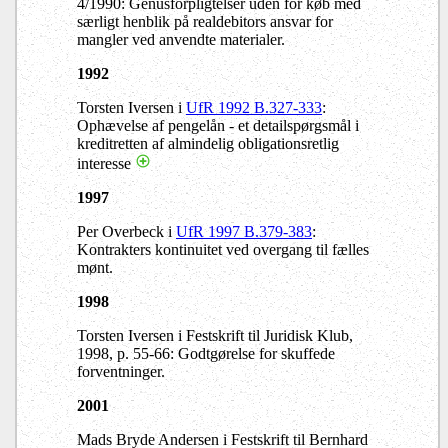
4/1990: Genusforpligtelser uden for køb med
særligt henblik på realdebitors ansvar for
mangler ved anvendte materialer.
1992
Torsten Iversen i
UfR 1992 B.327-333
:
Ophævelse af pengelån - et detailspørgsmål i
kreditretten af almindelig obligationsretlig
interesse
1997
Per Overbeck i
UfR 1997 B.379-383
:
Kontrakters kontinuitet ved overgang til fælles
mønt.
1998
Torsten Iversen i Festskrift til Juridisk Klub,
1998, p. 55-66: Godtgørelse for skuffede
forventninger.
2001
Mads Bryde Andersen i Festskrift til Bernhard