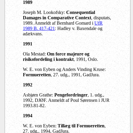
1989
Joseph M. Lookofsky:
Consequential
Damages in Comparative Context
, disputats,
1989. Anmeldt af Bernhard Gomard i
UfR
1989 B. 417-421
: Hadley v. Baxendale og
adækvans.
1991
Ola Mestad:
Om force majeure og
risikofordeling i kontrakt
, 1991, Oslo.
W. E. von Eyben og Anders Vinding Kruse:
Formueretten
, 27. udg., 1991, GadJura.
1992
Asbjørn Grathe:
Pengefordringer
, 1. udg.,
1992, DJØF. Anmeldt af Poul Sørensen i JUR
1993.81-82.
1994
W. E. von Eyben:
Tillæg til Formueretten
,
27. udg., 1994, GadJura.