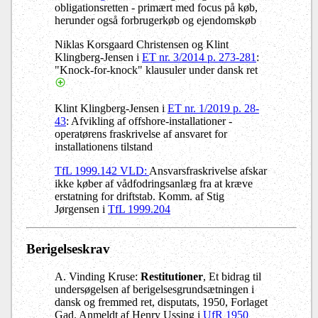
obligationsretten - primært med focus på køb,
herunder også forbrugerkøb og ejendomskøb
Niklas Korsgaard Christensen og Klint
Klingberg-Jensen i
ET nr. 3/2014 p. 273-281
:
"Knock-for-knock" klausuler under dansk ret
Klint Klingberg-Jensen i
ET nr. 1/2019 p. 28-
43
: Afvikling af offshore-installationer -
operatørens fraskrivelse af ansvaret for
installationens tilstand
TfL 1999.142 VLD:
Ansvarsfraskrivelse afskar
ikke køber af vådfodringsanlæg fra at kræve
erstatning for driftstab. Komm. af Stig
Jørgensen i
TfL 1999.204
Berigelseskrav
A. Vinding Kruse:
Restitutioner
, Et bidrag til
undersøgelsen af berigelsesgrundsætningen i
dansk og fremmed ret, disputats, 1950, Forlaget
Gad. Anmeldt af Henry Ussing i
UfR 1950