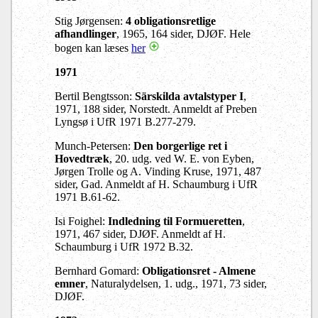
Stig Jørgensen:
4 obligationsretlige
afhandlinger
, 1965, 164 sider, DJØF. Hele
bogen kan læses
her
1971
Bertil Bengtsson:
Särskilda avtalstyper I
,
1971, 188 sider, Norstedt. Anmeldt af Preben
Lyngsø i UfR 1971 B.277-279.
Munch-Petersen:
Den borgerlige ret i
Hovedtræk
, 20. udg. ved W. E. von Eyben,
Jørgen Trolle og A. Vinding Kruse, 1971, 487
sider, Gad. Anmeldt af H. Schaumburg i UfR
1971 B.61-62.
Isi Foighel:
Indledning til Formueretten
,
1971, 467 sider, DJØF. Anmeldt af H.
Schaumburg i UfR 1972 B.32.
Bernhard Gomard:
Obligationsret - Almene
emner
, Naturalydelsen, 1. udg., 1971, 73 sider,
DJØF.