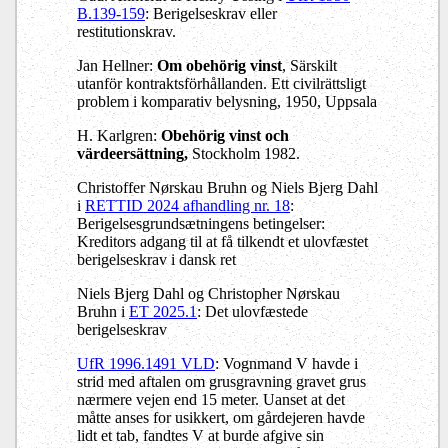
B.139-159
: Berigelseskrav eller
restitutionskrav.
Jan Hellner:
Om obehörig vinst
, Särskilt
utanför kontraktsförhållanden. Ett civilrättsligt
problem i komparativ belysning, 1950, Uppsala
H. Karlgren:
Obehörig vinst och
värdeersättning,
Stockholm 1982.
Christoffer Nørskau Bruhn og Niels Bjerg Dahl
i
RETTID 2024 afhandling nr. 18
:
Berigelsesgrundsætningens betingelser:
Kreditors adgang til at få tilkendt et ulovfæstet
berigelseskrav i dansk ret
Niels Bjerg Dahl og Christopher Nørskau
Bruhn i
ET 2025.1
: Det ulovfæstede
berigelseskrav
UfR 1996.1491 VLD
: Vognmand V havde i
strid med aftalen om grusgravning gravet grus
nærmere vejen end 15 meter. Uanset at det
måtte anses for usikkert, om gårdejeren havde
lidt et tab, fandtes V at burde afgive sin