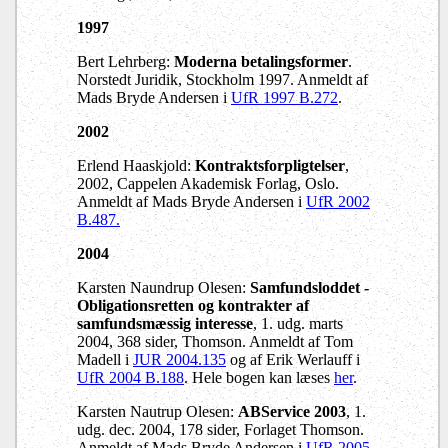
1997
Bert Lehrberg:
Moderna betalingsformer
.
Norstedt Juridik, Stockholm 1997. Anmeldt af
Mads Bryde Andersen i
UfR 1997 B.272
.
2002
Erlend Haaskjold:
Kontraktsforpligtelser
,
2002, Cappelen Akademisk Forlag, Oslo.
Anmeldt af Mads Bryde Andersen i
UfR 2002
B.487.
2004
Karsten Naundrup Olesen:
Samfundsloddet -
Obligationsretten og kontrakter af
samfundsmæssig interesse
, 1. udg. marts
2004, 368 sider, Thomson. Anmeldt af Tom
Madell i
JUR 2004.135
og af Erik Werlauff i
UfR 2004 B.188
. Hele bogen kan læses
her
.
Karsten Nautrup Olesen:
ABService 2003
, 1.
udg. dec. 2004, 178 sider, Forlaget Thomson.
Anmeldt af Mads Bryde Andersen i
UfR 2005