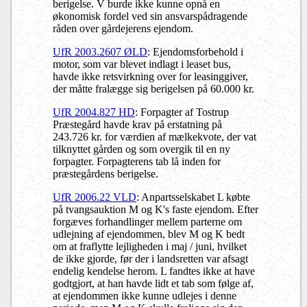
berigelse. V burde ikke kunne opnå en
økonomisk fordel ved sin ansvarspådragende
råden over gårdejerens ejendom.
UfR 2003.2607 ØLD
: Ejendomsforbehold i
motor, som var blevet indlagt i leaset bus,
havde ikke retsvirkning over for leasinggiver,
der måtte fralægge sig berigelsen på 60.000 kr.
UfR 2004.827 HD
: Forpagter af Tostrup
Præstegård havde krav på erstatning på
243.726 kr. for værdien af mælkekvote, der vat
tilknyttet gården og som overgik til en ny
forpagter. Forpagterens tab lå inden for
præstegårdens berigelse.
UfR 2006.22 VLD
: Anpartsselskabet L købte
på tvangsauktion M og K's faste ejendom. Efter
forgæves forhandlinger mellem parterne om
udlejning af ejendommen, blev M og K bedt
om at fraflytte lejligheden i maj / juni, hvilket
de ikke gjorde, før der i landsretten var afsagt
endelig kendelse herom. L fandtes ikke at have
godtgjort, at han havde lidt et tab som følge af,
at ejendommen ikke kunne udlejes i denne