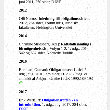
juni 2011, 250 sider, DJØF.
2012
Olli Norros:
Inledning till obligationsrätten,
2012, 264 sider, Forum Iuris, Juridiska
fakulteten, Helsingfors Universitet
2014
Christine Stridsberg (red.):
Rättsfallssamling i
förmögenhetsrätt
, Volym 1-2, 1. udg., 2014,
542 og 632 sider, Norstedts Juridik.
2016
Bernhard Gomard:
Obligationsret 1. del
, 5.
udg., aug. 2016, 325 sider, DJØF. 2. udg. er
anmeldt af Asbjørn Grathe i JUR 1990.189-193
2017
Erik Werlauff:
Obligationsretten - en
introduktion
, 1. udg., aug. 2017, 284 sider,
DJØF