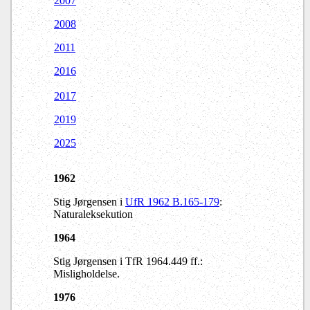
2007
2008
2011
2016
2017
2019
2025
1962
Stig Jørgensen i
UfR 1962 B.165-179
:
Naturaleksekution
1964
Stig Jørgensen i TfR 1964.449 ff.:
Misligholdelse.
1976