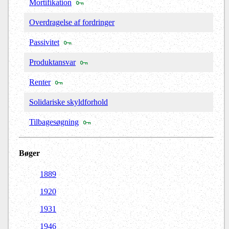
Mortifikation
Overdragelse af fordringer
Passivitet
Produktansvar
Renter
Solidariske skyldforhold
Tilbagesøgning
Bøger
1889
1920
1931
1946