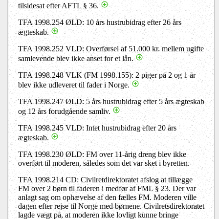
tilsidesat efter AFTL § 36.
TFA 1998.254 ØLD: 10 års hustrubidrag efter 26 års
ægteskab.
TFA 1998.252 VLD: Overførsel af 51.000 kr. mellem ugifte
samlevende blev ikke anset for et lån.
TFA 1998.248 VLK (FM 1998.155): 2 piger på 2 og 1 år
blev ikke udleveret til fader i Norge.
TFA 1998.247 ØLD: 5 års hustrubidrag efter 5 års ægteskab
og 12 års forudgående samliv.
TFA 1998.245 VLD: Intet hustrubidrag efter 20 års
ægteskab.
TFA 1998.230 ØLD: FM over 11-årig dreng blev ikke
overført til moderen, således som det var sket i byretten.
TFA 1998.214 CD: Civilretdirektoratet afslog at tillægge
FM over 2 børn til faderen i medfør af FML § 23. Der var
anlagt sag om ophævelse af den fælles FM. Moderen ville
dagen efter rejse til Norge med børnene. Civilretsdirektoratet
lagde vægt på, at moderen ikke lovligt kunne bringe