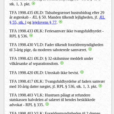
stk. 1, 3. pkt.
TFA 1998.435 ØLD: Tidsubegrænset hustrubidrag efter 29
år ægteskab - ÆL § 50. Manden tilkendt lejligheden, jf.
ÆL
§ 55, stk. l
og
lejelovens § 77
.
TFA 1998.433 ØLK: Feriesamvær ikke tvangsfuldbyrdet -
RPL § 536.
TFA 1998.430 VLD: Fader tilkendt forældremyndigheden
til 3-årig pige, da moderen saboterede samværet.
TFA 1998.421 ØLD: § 32-skilsmisse meddelt under
vilkårsanke af separationsdom.
TFA 1998.420 ØLD: Utroskab ikke bevist.
TFA 1998.417 ØLK: Tvangsfuldbyrdelse af faders samvær
med 10-årig datter nægtet, jf. RPL § 536, stk. 1, 3. pkt.
TFA 1998.403 VLK: Hustruen pålagt at refundere
statskassen halvdelen af salæret til hendes beskikkede
advokat - RPL § 335.
TFA 1998.403 VLK: Forældremyndigheden til 2 drenge