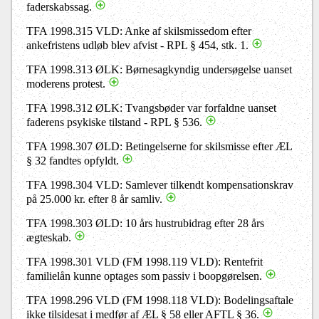
faderskabssag.
TFA 1998.315 VLD: Anke af skilsmissedom efter
ankefristens udløb blev afvist - RPL § 454, stk. 1.
TFA 1998.313 ØLK: Børnesagkyndig undersøgelse uanset
moderens protest.
TFA 1998.312 ØLK: Tvangsbøder var forfaldne uanset
faderens psykiske tilstand - RPL § 536.
TFA 1998.307 ØLD: Betingelserne for skilsmisse efter ÆL
§ 32 fandtes opfyldt.
TFA 1998.304 VLD: Samlever tilkendt kompensationskrav
på 25.000 kr. efter 8 år samliv.
TFA 1998.303 ØLD: 10 års hustrubidrag efter 28 års
ægteskab.
TFA 1998.301 VLD (FM 1998.119 VLD): Rentefrit
familielån kunne optages som passiv i boopgørelsen.
TFA 1998.296 VLD (FM 1998.118 VLD): Bodelingsaftale
ikke tilsidesat i medfør af ÆL § 58 eller AFTL § 36.