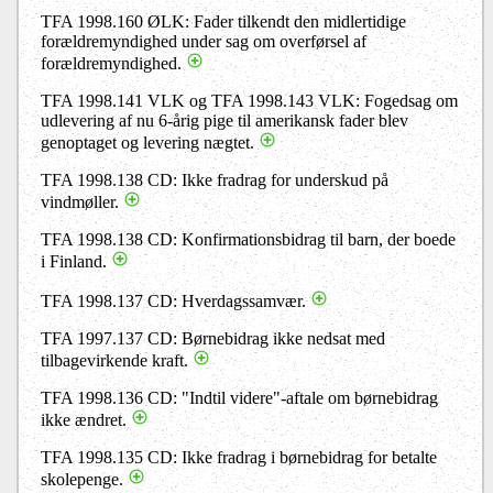
TFA 1998.160 ØLK: Fader tilkendt den midlertidige
forældremyndighed under sag om overførsel af
forældremyndighed.
TFA 1998.141 VLK og TFA 1998.143 VLK: Fogedsag om
udlevering af nu 6-årig pige til amerikansk fader blev
genoptaget og levering nægtet.
TFA 1998.138 CD: Ikke fradrag for underskud på
vindmøller.
TFA 1998.138 CD: Konfirmationsbidrag til barn, der boede
i Finland.
TFA 1998.137 CD: Hverdagssamvær.
TFA 1997.137 CD: Børnebidrag ikke nedsat med
tilbagevirkende kraft.
TFA 1998.136 CD: "Indtil videre"-aftale om børnebidrag
ikke ændret.
TFA 1998.135 CD: Ikke fradrag i børnebidrag for betalte
skolepenge.