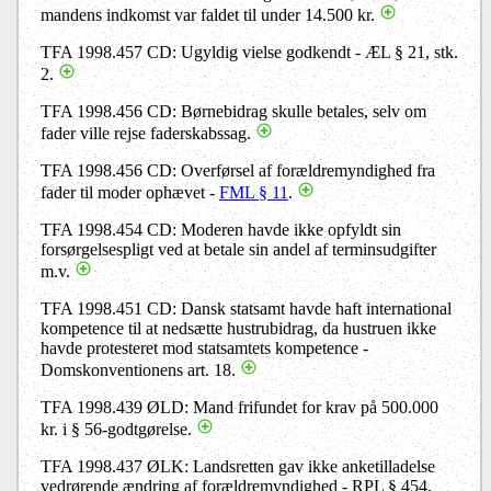
mandens indkomst var faldet til under 14.500 kr.
TFA 1998.457 CD: Ugyldig vielse godkendt - ÆL § 21, stk.
2.
TFA 1998.456 CD: Børnebidrag skulle betales, selv om
fader ville rejse faderskabssag.
TFA 1998.456 CD: Overførsel af forældremyndighed fra
fader til moder ophævet -
FML § 11
.
TFA 1998.454 CD: Moderen havde ikke opfyldt sin
forsørgelsespligt ved at betale sin andel af terminsudgifter
m.v.
TFA 1998.451 CD: Dansk statsamt havde haft international
kompetence til at nedsætte hustrubidrag, da hustruen ikke
havde protesteret mod statsamtets kompetence -
Domskonventionens art. 18.
TFA 1998.439 ØLD: Mand frifundet for krav på 500.000
kr. i § 56-godtgørelse.
TFA 1998.437 ØLK: Landsretten gav ikke anketilladelse
vedrørende ændring af forældremyndighed - RPL § 454,