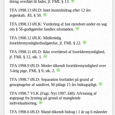
dreng overført til fader, jf. FML § 13.
TFA 1998.13 ØLD: Intet hustrubidrag efter 12 års
ægteskab, ÆL § 50.
TFA 1998.13 ØLK: Vurdering af fast ejendom under en sag
om § 56-godtgørelse fandtes ufornøden.
TFA 1998.12 ØLK: Midlertidig
forældremyndighedsafgørelse, jf. FML § 22.
TFA 1998.11 ØLD: Ikke overførsel af forældremyndighed,
jf. FML § 12, stk. 1.
TFA 1998.9 ØLD: Moder tilkendt forældremyndighed over
3-årig pige, FML § 9, stk. 2.
TFA 1998.7 ØLD: Separation borfaldet på grund af
genoptagelse af samlivet. M pålagt 15 års bidragspligt.
TFA 1998.7 VLK (Fagl. Nyt 1997.348): Afvisning af
ægtepagt fra lysning på grund af manglende
individualisering.
TFA 1998.6 ØLD: Mand tilkendt bidrag i 1 år og 6 måneder