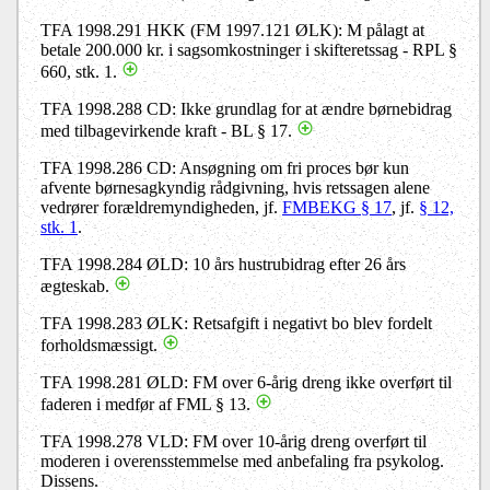
TFA 1998.291 HKK (FM 1997.121 ØLK): M pålagt at
betale 200.000 kr. i sagsomkostninger i skifteretssag - RPL §
660, stk. 1.
TFA 1998.288 CD: Ikke grundlag for at ændre børnebidrag
med tilbagevirkende kraft - BL § 17.
TFA 1998.286 CD: Ansøgning om fri proces bør kun
afvente børnesagkyndig rådgivning, hvis retssagen alene
vedrører forældremyndigheden, jf.
FMBEKG § 17
, jf.
§ 12,
stk. 1
.
TFA 1998.284 ØLD: 10 års hustrubidrag efter 26 års
ægteskab.
TFA 1998.283 ØLK: Retsafgift i negativt bo blev fordelt
forholdsmæssigt.
TFA 1998.281 ØLD: FM over 6-årig dreng ikke overført til
faderen i medfør af FML § 13.
TFA 1998.278 VLD: FM over 10-årig dreng overført til
moderen i overensstemmelse med anbefaling fra psykolog.
Dissens.