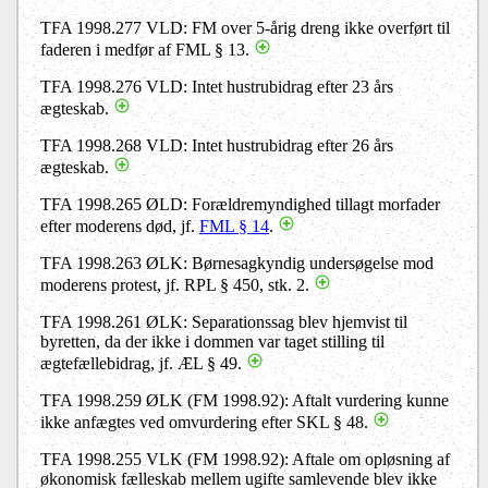
TFA 1998.277 VLD: FM over 5-årig dreng ikke overført til
faderen i medfør af FML § 13.
TFA 1998.276 VLD: Intet hustrubidrag efter 23 års
ægteskab.
TFA 1998.268 VLD: Intet hustrubidrag efter 26 års
ægteskab.
TFA 1998.265 ØLD: Forældremyndighed tillagt morfader
efter moderens død, jf.
FML § 14
.
TFA 1998.263 ØLK: Børnesagkyndig undersøgelse mod
moderens protest, jf. RPL § 450, stk. 2.
TFA 1998.261 ØLK: Separationssag blev hjemvist til
byretten, da der ikke i dommen var taget stilling til
ægtefællebidrag, jf. ÆL § 49.
TFA 1998.259 ØLK (FM 1998.92): Aftalt vurdering kunne
ikke anfægtes ved omvurdering efter SKL § 48.
TFA 1998.255 VLK (FM 1998.92): Aftale om opløsning af
økonomisk fælleskab mellem ugifte samlevende blev ikke