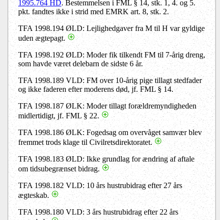
1995.764 HD
. Bestemmelsen i FML § 14, stk. 1, 4. og 5.
pkt. fandtes ikke i strid med EMRK art. 8, stk. 2.
TFA 1998.194 ØLD: Lejlighedgaver fra M til H var gyldige
uden ægtepagt.
TFA 1998.192 ØLD: Moder fik tilkendt FM til 7-årig dreng,
som havde været delebarn de sidste 6 år.
TFA 1998.189 VLD: FM over 10-årig pige tillagt stedfader
og ikke faderen efter moderens død, jf. FML § 14.
TFA 1998.187 ØLK: Moder tillagt forældremyndigheden
midlertidigt, jf. FML § 22.
TFA 1998.186 ØLK: Fogedsag om overvåget samvær blev
fremmet trods klage til Civilretsdirektoratet.
TFA 1998.183 ØLD: Ikke grundlag for ændring af aftale
om tidsubegrænset bidrag.
TFA 1998.182 VLD: 10 års hustrubidrag efter 27 års
ægteskab.
TFA 1998.180 VLD: 3 års hustrubidrag efter 22 års