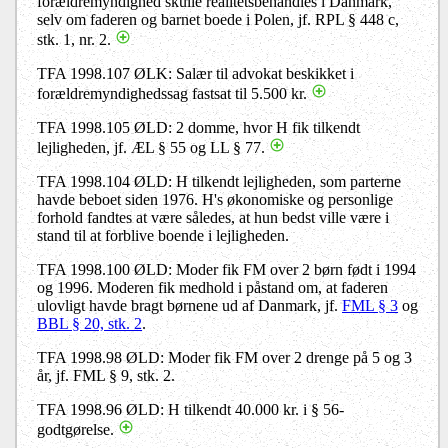
forældremyndighed skulle realitetsbehandles i Danmark,
selv om faderen og barnet boede i Polen, jf. RPL § 448 c,
stk. 1, nr. 2.
TFA 1998.107 ØLK: Salær til advokat beskikket i
forældremyndighedssag fastsat til 5.500 kr.
TFA 1998.105 ØLD: 2 domme, hvor H fik tilkendt
lejligheden, jf. ÆL § 55 og LL § 77.
TFA 1998.104 ØLD: H tilkendt lejligheden, som parterne
havde beboet siden 1976. H's økonomiske og personlige
forhold fandtes at være således, at hun bedst ville være i
stand til at forblive boende i lejligheden.
TFA 1998.100 ØLD: Moder fik FM over 2 børn født i 1994
og 1996. Moderen fik medhold i påstand om, at faderen
ulovligt havde bragt børnene ud af Danmark, jf.
FML § 3
og
BBL § 20, stk. 2
.
TFA 1998.98 ØLD: Moder fik FM over 2 drenge på 5 og 3
år, jf. FML § 9, stk. 2.
TFA 1998.96 ØLD: H tilkendt 40.000 kr. i § 56-
godtgørelse.