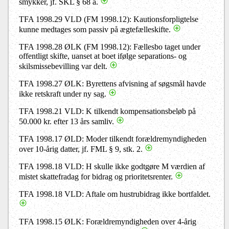
smykker, jf. SKL § 68 a.
TFA 1998.29 VLD (FM 1998.12): Kautionsforpligtelse
kunne medtages som passiv på ægtefælleskifte.
TFA 1998.28 ØLK (FM 1998.12): Fællesbo taget under
offentligt skifte, uanset at boet ifølge separations- og
skilsmissebevilling var delt.
TFA 1998.27 ØLK: Byrettens afvisning af søgsmål havde
ikke retskraft under ny sag.
TFA 1998.21 VLD: K tilkendt kompensationsbeløb på
50.000 kr. efter 13 års samliv.
TFA 1998.17 ØLD: Moder tilkendt forældremyndigheden
over 10-årig datter, jf. FML § 9, stk. 2.
TFA 1998.18 VLD: H skulle ikke godtgøre M værdien af
mistet skattefradag for bidrag og prioritetsrenter.
TFA 1998.18 VLD: Aftale om hustrubidrag ikke bortfaldet.
TFA 1998.15 ØLK: Forældremyndigheden over 4-årig