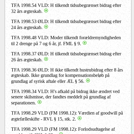
TFA 1998.54 VLD: H tilkendt tidsubegrænset bidrag efter
32 års ægteskab.
TFA 1998.53 ØLD: H tilkendt tidsubegrænset bidrag efter
24 års ægteskab.
TFA 1998.48 VLD: Moder tilkendt forældremyndigheden
til 2 drenge på 7 og 6 år, jf. FML § 9.
TFA 1998.37 ØLD: H tilkendt tidsubegrænset bidrag efter
26 års ægteskab.
TFA 1998.36 ØLD: H ikke tilkendt hustrubidrag efter 8 års
ægteskab. Ikke grundlag for kompensationsbeløb på
grundlag af syrisk aftale eller ÆL § 56.
TFA 1998.34 VLD: H's afkald på bidrag ikke ændret ved
senere skilsmisse, der fandtes meddelt på grundlag af
separationen.
TFA 1998.29 VLD (FM 1998.12): Værdien af goodwill på
ægtefælleskifte - RVL § 15, stk. 2.
TFA 1998.29 VLD (FM 1998.12): Forlodsudtagelse af