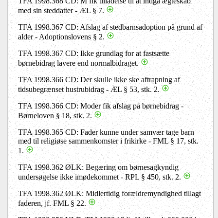
TFA 1998.368 CD: M fik tilladelse til at indgå ægteskab
med sin steddatter - ÆL § 7.
TFA 1998.367 CD: Afslag af stedbarnsadoption på grund af
alder - Adoptionslovens § 2.
TFA 1998.367 CD: Ikke grundlag for at fastsætte
børnebidrag lavere end normalbidraget.
TFA 1998.366 CD: Der skulle ikke ske aftrapning af
tidsubegrænset hustrubidrag - ÆL § 53, stk. 2.
TFA 1998.366 CD: Moder fik afslag på børnebidrag -
Børneloven § 18, stk. 2.
TFA 1998.365 CD: Fader kunne under samvær tage barn
med til religiøse sammenkomster i frikirke - FML § 17, stk.
1.
TFA 1998.362 ØLK: Begæring om børnesagkyndig
undersøgelse ikke imødekommet - RPL § 450, stk. 2.
TFA 1998.362 ØLK: Midlertidig forældremyndighed tillagt
faderen, jf. FML § 22.