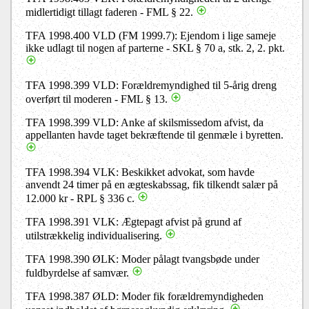
midlertidigt tillagt faderen - FML § 22.
TFA 1998.400 VLD (FM 1999.7): Ejendom i lige sameje
ikke udlagt til nogen af parterne - SKL § 70 a, stk. 2, 2. pkt.
TFA 1998.399 VLD: Forældremyndighed til 5-årig dreng
overført til moderen - FML § 13.
TFA 1998.399 VLD: Anke af skilsmissedom afvist, da
appellanten havde taget bekræftende til genmæle i byretten.
TFA 1998.394 VLK: Beskikket advokat, som havde
anvendt 24 timer på en ægteskabssag, fik tilkendt salær på
12.000 kr - RPL § 336 c.
TFA 1998.391 VLK: Ægtepagt afvist på grund af
utilstrækkelig individualisering.
TFA 1998.390 ØLK: Moder pålagt tvangsbøde under
fuldbyrdelse af samvær.
TFA 1998.387 ØLD: Moder fik forældremyndigheden