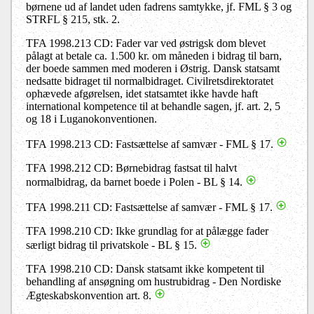
børnene ud af landet uden fadrens samtykke, jf. FML § 3 og
STRFL § 215, stk. 2.
TFA 1998.213 CD: Fader var ved østrigsk dom blevet
pålagt at betale ca. 1.500 kr. om måneden i bidrag til barn,
der boede sammen med moderen i Østrig. Dansk statsamt
nedsatte bidraget til normalbidraget. Civilretsdirektoratet
ophævede afgørelsen, idet statsamtet ikke havde haft
international kompetence til at behandle sagen, jf. art. 2, 5
og 18 i Luganokonventionen.
TFA 1998.213 CD: Fastsættelse af samvær - FML § 17.
TFA 1998.212 CD: Børnebidrag fastsat til halvt
normalbidrag, da barnet boede i Polen - BL § 14.
TFA 1998.211 CD: Fastsættelse af samvær - FML § 17.
TFA 1998.210 CD: Ikke grundlag for at pålægge fader
særligt bidrag til privatskole - BL § 15.
TFA 1998.210 CD: Dansk statsamt ikke kompetent til
behandling af ansøgning om hustrubidrag - Den Nordiske
Ægteskabskonvention art. 8.