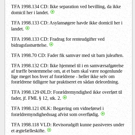
TFA 1998.134 CD: Ikke separation ved bevilling, da ikke
domicil her i landet.
TFA 1998.133 CD: Asylansøgere havde ikke domicil her i
landet.
TFA 1998.133 CD: Fradrag for renteudgifter ved
bidragsfastsættelse.
TFA 1998.70 CD: Fader fik samvær med sit barn juleaften.
TFA 1998.132 CD: Ikke hjemmel til i en samværsafgørelse
af træffe bestemmelse om, at et barn skal være nogenlunde
lige meget hos hver af forældrene - heller ikke selv om
forældrene tidligere har praktiseret en sådan deleordning.
TFA 1998.129 ØLD: Forældremyndighed ikke overført til
fader, jf. FML § 12, stk. 2.
TFA 1998.121 ØLK: Begæring om vidneførsel i
forældremyndighedssag afvist som overflødig.
TFA 1998.118 VLD: Revisorudgift kunne passiveres under
et ægtefælleskifte.