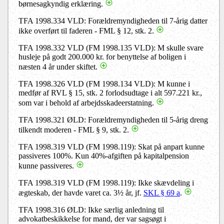
børnesagkyndig erklæring.
TFA 1998.334 VLD: Forældremyndigheden til 7-årig datter
ikke overført til faderen - FML § 12, stk. 2.
TFA 1998.332 VLD (FM 1998.135 VLD): M skulle svare
husleje på godt 200.000 kr. for benyttelse af boligen i
næsten 4 år under skiftet.
TFA 1998.326 VLD (FM 1998.134 VLD): M kunne i
medfør af RVL § 15, stk. 2 forlodsudtage i alt 597.221 kr.,
som var i behold af arbejdsskadeerstatning.
TFA 1998.321 ØLD: Forældremyndigheden til 5-årig dreng
tilkendt moderen - FML § 9, stk. 2.
TFA 1998.319 VLD (FM 1998.119): Skat på anpart kunne
passiveres 100%. Kun 40%-afgiften på kapitalpension
kunne passiveres.
TFA 1998.319 VLD (FM 1998.119): Ikke skævdeling i
ægteskab, der havde varet ca. 3½ år, jf.
SKL § 69 a
.
TFA 1998.316 ØLD: Ikke særlig anledning til
advokatbeskikkelse for mand, der var sagsøgt i