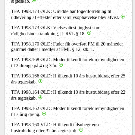
ægteskab.
TFA 1998.173 ØLK: Umiddelbar fogedforretning til
udlevering af effekter efter samlivsophævelse blev afvist.
TFA 1998.173 ØLK: Vielsesattest tinglyst som
rådighedsindskrænkning, jf. RVL § 18.
TFA 1998.170 ØLD: Fader fik overført FM til 20 måneder
gammel datter i medfør af FML § 12, stk. 1.
TFA 1998.168 ØLD: Moder tilkendt forældremyndigheden
til 2 drenge på 4 og 3 år.
TFA 1998.166 ØLD: H tilkendt 10 års hustrubidrag efter 25
års ægteskab.
TFA 1998.164 ØLD: H tilkendt 10 års hustrubidrag efter 22
års ægteskab.
TFA 1998.162 ØLD: Moder tilkendt forældremyndigheden
til 7-årig dreng.
TFA 1998.160 VLD: H tilkendt tidsubegrænset
hustrubidrag efter 32 års ægteskab.