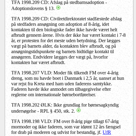
TFA 1998.209 CD: Afslag på stedbarnsadoption -
Adoptionslovens § 13.
TFA 1998.209 CD: Civilretdirektoratet stadfæstede afslag
på stedfaders ansøgning om adoption af 8-årig, idet
kontakten til den biologiske fader ikke havde været helt
afbrudt gennem årene. Hvis der ikke har været kontakt i 7-8
år, er protesten for det meste uden betydning. Der lægges
vægt på barnets alder, da kontakten blev afbrudt, og på
ansøgningstidspunkete og barnets hidtidige kontakt til
ansøgeren. Endvidere lægges der vægt på, hvorfor
kontakten har været afbrudt.
TFA 1998.207 VLD: Moder fik tilkendt FM over 4-årig
dreng, som nu havde boet i Danmark i 2,5 år, uanset at hun
var rejst fra Kreta med ham uden faderens samtykke.
Faderen havde ikke anmodet om tilbagegivelse efter
reglerne om internationale børnebortførelser.
TFA 1998.202 ØLK: Ikke grundlag for børnesagkyndig
undersøgelse - RPL § 450, stk. 2.
TFA 1998.198 VLD: FM over 8-årig pige tillagt 67-årig
mormoder og ikke faderen, som var idømt 12 års fængsel
for drab på moderen og udvist for bestandig, jf.
UfR