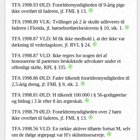
TFA 1998.93 ØLD: Forældremyndigheden til 9-årig pige
ikke overført til faderen, jf. FML § 13.
TFA 1998.89 VLK: Tvillinger på 2 år skulle udleveres til
faderen i Florida, jf. børnebortførelseslovens § 10, stk. 1.
TFA 1998.87 VLD: M fik ikke medhold i, at der ikke var
dækning til vederlagskrav, jf. RVL § 24.
TFA 1998.87 VLD: Ikke regres for nogen del af
honorarerne til parternes beskikkede advokater under et
offentligt skifte, RPL § 335.
TFA 1998.86 ØLD: Fader tilkendt forældremyndigheden til
2,5-årig dreng, jf. FML § 9, stk. 2.
TFA 1998.81 ØLD: H tilkendt 100.000 i § 56-godtgørelse
og bidrag i 3 år efter 8 års ægteskab.
TFA 1998.79 ØLD: Forældremyndigheden over 2 børn
ikke overført til faderen, jf. FML § 13.
TFA 1998.56 VLD: En række aktiver tilhørte fortsat M, selv
om de ifølge ægtepagt var H's skilsmissesæreje.