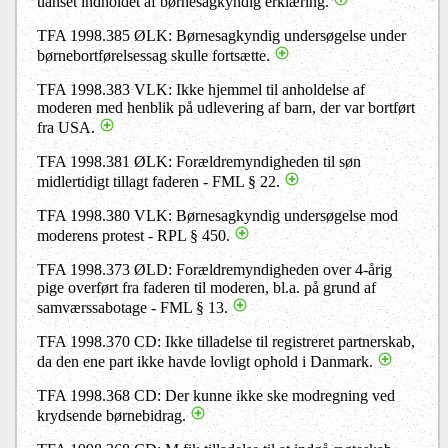
uanset indholdet af børnesagkyndig erklæring.
TFA 1998.385 ØLK: Børnesagkyndig undersøgelse under
børnebortførelsessag skulle fortsætte.
TFA 1998.383 VLK: Ikke hjemmel til anholdelse af
moderen med henblik på udlevering af barn, der var bortført
fra USA.
TFA 1998.381 ØLK: Forældremyndigheden til søn
midlertidigt tillagt faderen - FML § 22.
TFA 1998.380 VLK: Børnesagkyndig undersøgelse mod
moderens protest - RPL § 450.
TFA 1998.373 ØLD: Forældremyndigheden over 4-årig
pige overført fra faderen til moderen, bl.a. på grund af
samværssabotage - FML § 13.
TFA 1998.370 CD: Ikke tilladelse til registreret partnerskab,
da den ene part ikke havde lovligt ophold i Danmark.
TFA 1998.368 CD: Der kunne ikke ske modregning ved
krydsende børnebidrag.