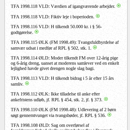
TFA 1998.118 VLD: Værdien af igangværende arbejder.
TFA 1998.118 VLD: Fiktiv leje i boperioden.
TFA 1998.116 VLD: H tilkendt 50.000 kr. i § 56-
godtgørelse.
TFA 1998.115 ØLK (FM 1998.49): Tvangsfuldbyrdelse af
samvær udsat i medfør af RPL § 502, stk. 1.
TFA 1998.114 ØLD: Moder tilkendt FM over 12-årig pige
og 6-årig dreng, uanset at moderens samlever ved en enkelt
lejlighed havde givet drengen nogle slag bagi.
TFA 1998.113 VLD: H tilkendt bidrag i 5 år efter 15 års
samliv.
TFA 1998.112 ØLK: Ikke tilladelse til anke efter
ankefristens udløb, jf. RPL § 454, stk. 2, jf. § 373.
TFA 1998.110 ØLK (FM 1998.48): Udlevering af 2 børn
søgt gennemtvunget via tvangsbøder, jf. RPL § 536.
TFA 1998.108 ØLD: Sag om overførsel af