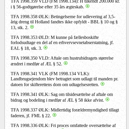
TFA 1998.359 VLD (FM 1998.134): H tilkendt 200.000 kr.
i § 56-godtgørelse efter 35 års ægteskab.
TFA 1998.358 ØLK: Betingelserne for udlevering af 3,5-
årig dreng til Holland fandtes ikke opfyldt - BBL § 10 og §
13, stk. 2.
TFA 1998.353 ØLD: M kunne på fællesboskifte
forlodsudtage en del af en erhvervsevnetabserstatning, jf.
EAL § 18, stk. 3.
TFA 1998.350 VLD: Aftale om hustrubidragets størrelse
ændret i medfør af ÆL § 52.
TFA 1998.341 VLK (FM 1998.134 VLK):
Landbrugsejendom blev betragtet som udlagt til manden pr.
datoen for skifterettens dom om udtagelsesretten.
TFA 1998.341 ØLK: Sag om tilsidesættelse af aftale om
bidrag og bodeling i medfør af ÆL § 58 ikke afvist.
TFA 1998.337 ØLK: Midlertidig forældremyndighed tillagt
faderen, jf. FML § 22.
TFA 1998.336 ØLK: Fri proces omfattede oversættelse af