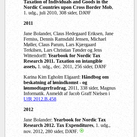
Taxation of Individuals and Goods in the
Nordic Countries upon Cross Border Mob
,
1. udg.,
juli 2010,
308
sider, DJØF
2011
Jane Bolander, Claus Hedegaard Eriksen, Jane
Ferniss, Dennis Ramsdahl Jensen, Michael
Møller, Claus Parum, Lars Kjærgaard
Terkilsen, Lars Christian Tønder og Jens
Wittendorff:
Yearbook for Nordic Tax
Research 2011.
Taxation on intangible
assets,
1. udg., dec. 2011, 256 sider, DJØF
Karina Kim Egholm Elgaard:
Håndbog om
beskatning af lønindkomst - og
lønmodtagerfradrag
, 2011, 338 sider, Magnus
Informatik. Anmeldt af Jacob Graff Nielsen i
UfR 2012.B.458
2012
Jane Bolander:
Yearbook for Nordic Tax
Research 2012. Tax Expenditures
, 1. udg.,
nov. 2012, 280 sider, DJØF.