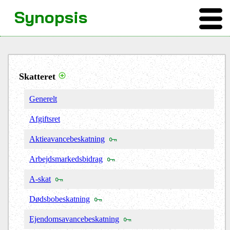
Synopsis
Skatteret
Generelt
Afgiftsret
Aktieavancebeskatning
Arbejdsmarkedsbidrag
A-skat
Dødsbobeskatning
Ejendomsavancebeskatning