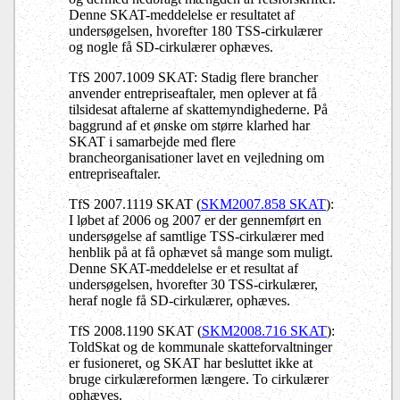
Denne SKAT-meddelelse er resultatet af
undersøgelsen, hvorefter 180 TSS-cirkulærer
og nogle få SD-cirkulærer ophæves.
TfS 2007.1009 SKAT: Stadig flere brancher
anvender entrepriseaftaler, men oplever at få
tilsidesat aftalerne af skattemyndighederne. På
baggrund af et ønske om større klarhed har
SKAT i samarbejde med flere
brancheorganisationer lavet en vejledning om
entrepriseaftaler.
TfS 2007.1119 SKAT (
SKM2007.858 SKAT
):
I løbet af 2006 og 2007 er der gennemført en
undersøgelse af samtlige TSS-cirkulærer med
henblik på at få ophævet så mange som muligt.
Denne SKAT-meddelelse er et resultat af
undersøgelsen, hvorefter 30 TSS-cirkulærer,
heraf nogle få SD-cirkulærer, ophæves.
TfS 2008.1190 SKAT (
SKM2008.716 SKAT
):
ToldSkat og de kommunale skatteforvaltninger
er fusioneret, og SKAT har besluttet ikke at
bruge cirkulæreformen længere. To cirkulærer
ophæves.