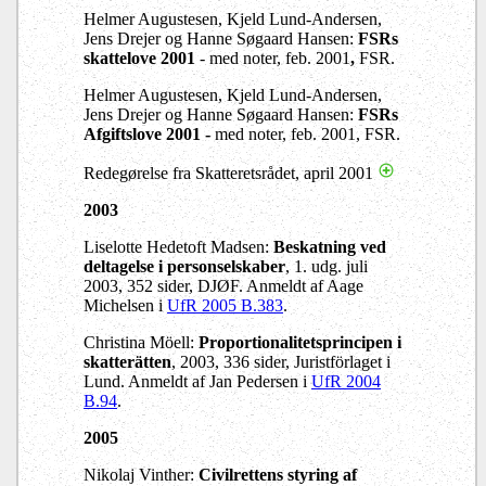
Helmer Augustesen, Kjeld Lund-Andersen,
Jens Drejer og Hanne Søgaard Hansen:
FSRs
skattelove 2001
- med noter,
feb. 2001
,
FSR.
Helmer Augustesen, Kjeld Lund-Andersen,
Jens Drejer og Hanne Søgaard Hansen:
FSRs
Afgiftslove 2001 -
med noter, feb. 2001, FSR.
Redegørelse fra Skatteretsrådet, april 2001
2003
Liselotte Hedetoft Madsen:
Beskatning ved
deltagelse i personselskaber
, 1. udg. juli
2003, 352 sider, DJØF. Anmeldt af Aage
Michelsen i
UfR 2005 B.383
.
Christina Möell:
Proportionalitetsprincipen i
skatterätten
, 2003, 336 sider, Juristförlaget i
Lund. Anmeldt af Jan Pedersen i
UfR 2004
B.94
.
2005
Nikolaj Vinther:
Civilrettens styring af