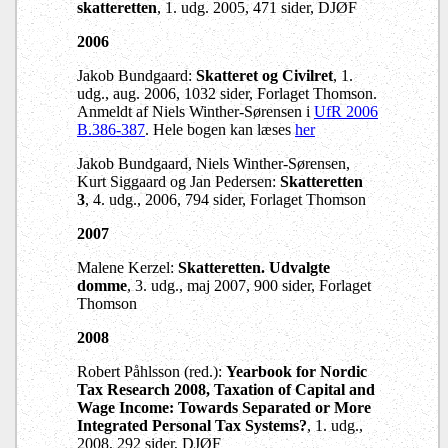
skatteretten
, 1. udg. 2005, 471 sider, DJØF
2006
Jakob Bundgaard:
Skatteret og Civilret
, 1.
udg., aug. 2006, 1032 sider, Forlaget Thomson.
Anmeldt af Niels Winther-Sørensen i
UfR 2006
B.386-387
. Hele bogen kan læses
her
Jakob Bundgaard, Niels Winther-Sørensen,
Kurt Siggaard og Jan Pedersen:
Skatteretten
3
, 4. udg., 2006, 794 sider, Forlaget Thomson
2007
Malene Kerzel:
Skatteretten. Udvalgte
domme
, 3. udg., maj 2007, 900 sider, Forlaget
Thomson
2008
Robert Påhlsson (red.):
Yearbook for Nordic
Tax Research 2008,
Taxation of Capital and
Wage Income: Towards Separated or More
Integrated Personal Tax Systems?
, 1. udg.,
2008, 292 sider, DJØF