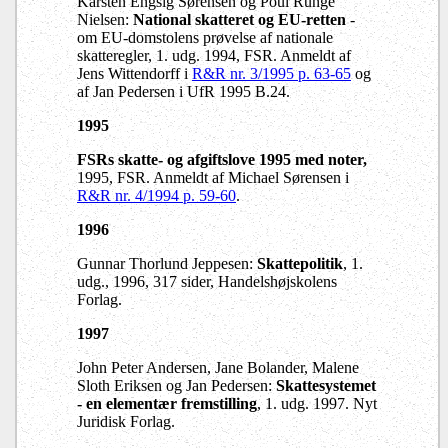
Karsten Engsig Sørensen og Poul Runge
Nielsen:
National skatteret og EU-retten
-
om EU-domstolens prøvelse af nationale
skatteregler, 1. udg. 1994, FSR. Anmeldt af
Jens Wittendorff i
R&R nr. 3/1995 p. 63-65
og
af Jan Pedersen i UfR 1995 B.24.
1995
FSRs skatte- og afgiftslove 1995 med noter,
1995, FSR. Anmeldt af Michael Sørensen i
R&R nr. 4/1994 p. 59-60
.
1996
Gunnar Thorlund Jeppesen:
Skattepolitik
, 1.
udg., 1996, 317 sider, Handelshøjskolens
Forlag.
1997
John Peter Andersen, Jane Bolander, Malene
Sloth Eriksen og Jan Pedersen:
Skattesystemet
- en elementær fremstilling
, 1. udg. 1997. Nyt
Juridisk Forlag.