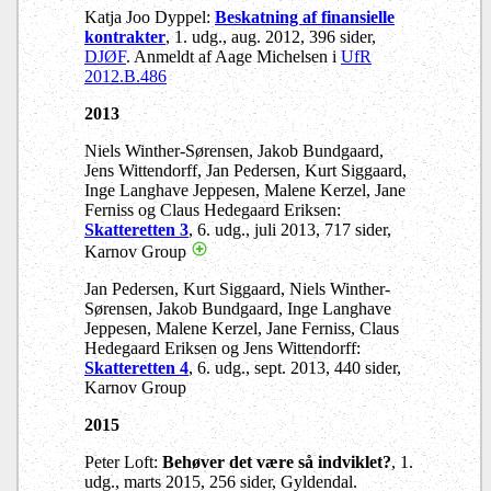
Katja Joo Dyppel:
Beskatning af finansielle
kontrakter
, 1. udg., aug. 2012, 396 sider,
DJØF
. Anmeldt af Aage Michelsen i
UfR
2012.B.486
2013
Niels Winther-Sørensen, Jakob Bundgaard,
Jens Wittendorff, Jan Pedersen, Kurt Siggaard,
Inge Langhave Jeppesen, Malene Kerzel, Jane
Ferniss og Claus Hedegaard Eriksen:
Skatteretten 3
, 6. udg., juli 2013, 717 sider,
Karnov Group
Jan Pedersen, Kurt Siggaard, Niels Winther-
Sørensen, Jakob Bundgaard, Inge Langhave
Jeppesen, Malene Kerzel, Jane Ferniss, Claus
Hedegaard Eriksen og Jens Wittendorff:
Skatteretten 4
, 6. udg., sept. 2013, 440 sider,
Karnov Group
2015
Peter Loft:
Behøver det være så indviklet?
, 1.
udg., marts 2015, 256 sider, Gyldendal.