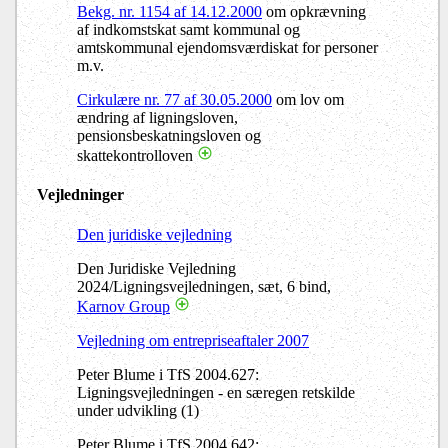
Bekg. nr. 1154 af 14.12.2000
om opkrævning
af indkomstskat samt kommunal og
amtskommunal ejendomsværdiskat for personer
m.v.
Cirkulære nr. 77 af 30.05.2000
om lov om
ændring af ligningsloven,
pensionsbeskatningsloven og
skattekontrolloven
Vejledninger
Den juridiske vejledning
Den Juridiske Vejledning
2024/Ligningsvejledningen, sæt, 6 bind,
Karnov Group
Vejledning om entrepriseaftaler 2007
Peter Blume i TfS 2004.627:
Ligningsvejledningen - en særegen retskilde
under udvikling (1)
Peter Blume i TfS 2004.642: