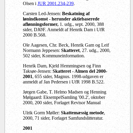
Olsen i
JUR 2001.234-239
.
Carsten Led-Jensen:
Beskatning af
lønindkomst - herunder aktiebaserede
aflønningsformer,
1. udg., sept. 2000, 388
sider, DJØF. Anmeldt af Henrik Dam i UfR
2000 B.568.
Ole Aagesen, Chr. Beck, Henrik Gam og Leif
Normann Jeppesen:
Skatteret
, 27. udg., 2000,
502 sider, Kommuneinformation.
Henrik Dam, Kjeld Hemmingsen og Finn
Taksøe-Jensen:
Skatteret - Almen del 2000-
2001
, 655 sider, Magnus. 1998-udgaven er
anmeldt af Jan Pedersen i UfR 1998 B.522.
Jørgen Gabe, T. Helmo Madsen og Henning
Mølgaard: EksempelSamling '00.2', oktober
2000, 200 sider, Forlaget Revisor Manual
Ulrik Gorm Møller:
Skattemæssig metode
,
2000, 71 sider, Forlaget Samfundslitteratur.
2001