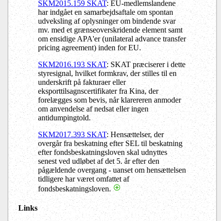
SKM2015.159 SKAT
: EU-medlemslandene
har indgået en samarbejdsaftale om spontan
udveksling af oplysninger om bindende svar
mv. med et grænseoverskridende element samt
om ensidige APA'er (unilateral advance transfer
pricing agreement) inden for EU.
SKM2016.193 SKAT
: SKAT præciserer i dette
styresignal, hvilket formkrav, der stilles til en
underskrift på fakturaer eller
eksporttilsagnscertifikater fra Kina, der
forelægges som bevis, når klarereren anmoder
om anvendelse af nedsat eller ingen
antidumpingtold.
SKM2017.393 SKAT
: Hensættelser, der
overgår fra beskatning efter SEL til beskatning
efter fondsbeskatningsloven skal udnyttes
senest ved udløbet af det 5. år efter den
pågældende overgang - uanset om hensættelsen
tidligere har været omfattet af
fondsbeskatningsloven.
Links