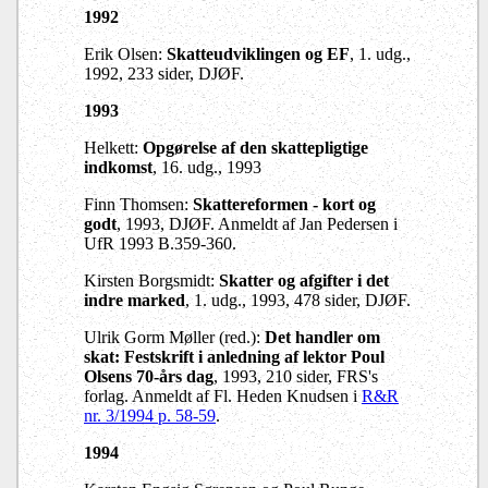
1992
Erik Olsen:
Skatteudviklingen og EF
, 1. udg.,
1992, 233 sider, DJØF.
1993
Helkett:
Opgørelse af den skattepligtige
indkomst
, 16. udg., 1993
Finn Thomsen:
Skattereformen - kort og
godt
, 1993, DJØF. Anmeldt af Jan Pedersen i
UfR 1993 B.359-360.
Kirsten Borgsmidt:
Skatter og afgifter i det
indre marked
, 1. udg., 1993, 478 sider, DJØF.
Ulrik Gorm Møller (red.):
Det handler om
skat: Festskrift i anledning af lektor Poul
Olsens 70-års dag
, 1993, 210 sider, FRS's
forlag. Anmeldt af Fl. Heden Knudsen i
R&R
nr. 3/1994 p. 58-59
.
1994