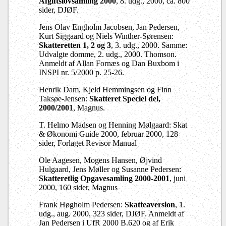
Afgiftslovsamling 2000
, 8. udg., 2000, ca. 800
sider, DJØF.
Jens Olav Engholm Jacobsen, Jan Pedersen,
Kurt Siggaard og Niels Winther-Sørensen:
Skatteretten 1, 2 og 3
, 3. udg., 2000. Samme:
Udvalgte domme, 2. udg., 2000. Thomson.
Anmeldt af Allan Fornæs og Dan Buxbom i
INSPI nr. 5/2000 p. 25-26.
Henrik Dam, Kjeld Hemmingsen og Finn
Taksøe-Jensen:
Skatteret Speciel del,
2000/2001
,
Magnus.
T. Helmo Madsen og Henning Mølgaard: Skat
& Økonomi Guide 2000, februar 2000, 128
sider, Forlaget Revisor Manual
Ole Aagesen, Mogens Hansen, Øjvind
Hulgaard, Jens Møller og Susanne Pedersen:
Skatteretlig Opgavesamling 2000-2001
, juni
2000, 160 sider, Magnus
Frank Høgholm Pedersen:
Skatteaversion
, 1.
udg., aug. 2000, 323 sider, DJØF. Anmeldt af
Jan Pedersen i UfR 2000 B.620 og af Erik