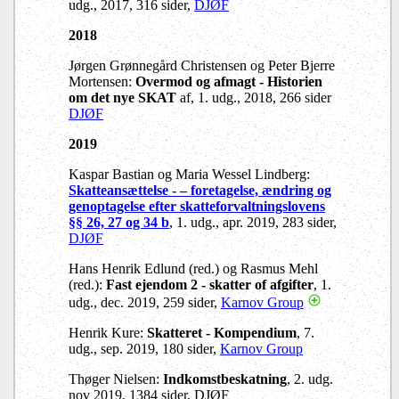
udg., 2017, 316 sider,
DJØF
2018
Jørgen Grønnegård Christensen og Peter Bjerre
Mortensen:
Overmod og afmagt - Historien
om det nye SKAT
af, 1. udg., 2018, 266 sider
DJØF
2019
Kaspar Bastian og Maria Wessel Lindberg:
Skatteansættelse - – foretagelse, ændring og
genoptagelse efter skatteforvaltningslovens
§§ 26, 27 og 34 b
, 1. udg., apr. 2019, 283 sider,
DJØF
Hans Henrik Edlund (red.) og Rasmus Mehl
(red.):
Fast ejendom 2 - skatter of afgifter
, 1.
udg., dec. 2019, 259 sider,
Karnov Group
Henrik Kure:
Skatteret - Kompendium
, 7.
udg., sep. 2019, 180 sider,
Karnov Group
Thøger Nielsen:
Indkomstbeskatning
, 2. udg.
nov 2019, 1384 sider, DJØF