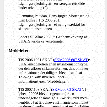
Ligningsvejledningen - en særegen retskilde
under udvikling (2)
Flemming Paludan, Hans Jørgen Mortensen og
Kim Lohse i TfS 2005.281:
Ligningsvejledningen - et nyttigt værktøj for
skatteadministrationen.
Leder i SR-Skat 2008.2: Gennemskrivning af
SKATS juridiske vejledninger
Meddelelser
TfS 2006.1031 SKAT (
SKM2006.607 SKAT
):
SKAT-meddelelsen er en ny informationstype,
der dels afløser cirkulæreformen, dels omfatter
informationer, der tidligere blev udsendt af
Told- og Skattestyrelsen under
informationstypen "Meddelelser".
TfS 2007.108 SKAT (
SKM2007.3 SKAT
): I
løbet af 2006 blev der gennemført en
undersøgelse af samtlige TSS-cirkulærer med
henblik på at få ophævet så mange som muligt
og dermed nedbragt mængden af retsforskrifter.