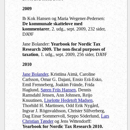
2009
Ib Kok Hansen og Maria Wegener-Pedersen:
De kommunale skattelove med
kommentarer
, 2. udg., sept. 2009, 232 sider,
DJØF
Jane Bolander:
Yearbook for Nordic Tax
Research 2009.
The non-fiscal purposes of
taxation
, 1. udg., sept. 2009, 256 sider, DJØF
2010
Jane Bolander
, Kristiina Aimä, Caroline
Carlsson, Omar G. Dajani, Ensio Erä-Esko,
Emil Frenneberg, Joakim Frände, Frida
Haglund,
Søren Friis Hansen
, Dennis
Ramsdahl Jensen, Ann Johnsen, Reijo
Knuutinen,
Liselotte Hedetoft Madsen
,
Thorhild H. Martinsen, Odd Erik Nygård,
Ingvar J. Rögnvaldsson, Christer Silfverberg,
Dag Einar Sommervoll, Seppo Söderlund,
Lars
Christian Tønder
og Jens Wittendorff:
Yearbook for Nordic Tax Research 2010.