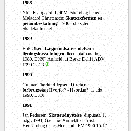
1986
Nina Kjærgaard, Leif Marstrand og Hans
Mølgaard Christensen:
Skattereformen og
personbeskatning
, 1986, 535 sider,
Skattekartoteket.
1989
Erik Olsen:
Lægmandsanvendelsen i
ligningsforvaltningen
, licentiatafhandling,
1989, DJØF. Anmeldt af Børge Dahl i ADV
1990.22-23
1990
Gunnar Thorlund Jepsen:
Direkte
forbrugsskat
Hvorfor? - Hvordan?, 1. udg.,
1990, DJØF.
1991
Jan Pedersen:
Skatteudnyttelse
, disputats, 1.
udg., 1991, GadJura. Anmeldt af Ernst
Hersland og Claes Hersland i FM 1990.15-17.