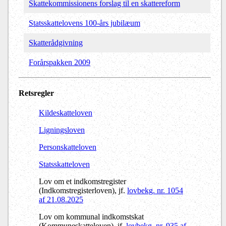
Skattekommissionens forslag til en skattereform
Statsskattelovens 100-års jubilæum
Skatterådgivning
Forårspakken 2009
Retsregler
Kildeskatteloven
Ligningsloven
Personskatteloven
Statsskatteloven
Lov om et indkomstregister
(Indkomstregisterloven), jf.
lovbekg. nr. 1054
af 21.08.2025
Lov om kommunal indkomstskat
(Kommuneskatteloven), jf.
lovbekg. nr. 935 af