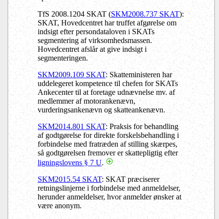
TfS 2008.1204 SKAT (
SKM2008.737 SKAT
):
SKAT, Hovedcentret har truffet afgørelse om
indsigt efter persondataloven i SKATs
segmentering af virksomhedsmassen.
Hovedcentret afslår at give indsigt i
segmenteringen.
SKM2009.109 SKAT
: Skatteministeren har
uddelegeret kompetence til chefen for SKATs
Ankecenter til at foretage udnævnelse mv. af
medlemmer af motorankenævn,
vurderingsankenævn og skatteankenævn.
SKM2014.801 SKAT
: Praksis for behandling
af godtgørelse for direkte forskelsbehandling i
forbindelse med fratræden af stilling skærpes,
så godtgørelsen fremover er skattepligtig efter
ligningslovens § 7 U
.
SKM2015.54 SKAT
: SKAT præciserer
retningslinjerne i forbindelse med anmeldelser,
herunder anmeldelser, hvor anmelder ønsker at
være anonym.