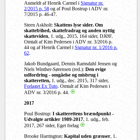
Anmeldt af Henrik Carmel i
Signatur nr.
2/2015 p. 58
og af Poul Bostrup i ADV nr.
7/2015 p. 46-47.
Steen Askholt:
Skattens lyse sider. Om
skattefrihed, skattefradrag og anden nyttig
skatteviden
, 1. udg., 2015, 164 sider, DJØF.
Omtalt af Kim Pedersen i ADV nr. 3/2016 p.
44 og af Henrik Carmel i
Signatur nr. 1/2016 p.
62
.
Jakob Bundgaard, Dennis Ramsdahl Jensen og
Niels Winther-Sørensen (red.):
Den evige
udfordring - omgåelse og misbrug i
skatteretten,
1. udg., dec. 2015, 317 sider,
Forlaget Ex Tuto
. Omtalt af Kim Pedersen i
ADV nr. 3/2016 p. 44.
2017
Poul Bostrup:
I skatterettens brændpunkt -
Udvalgte artikler 1989-2017
, 1. udg., feb.
2017, 267 sider, Eget forlag
Brooke Harrington:
Kapital uden grænser
, 1.