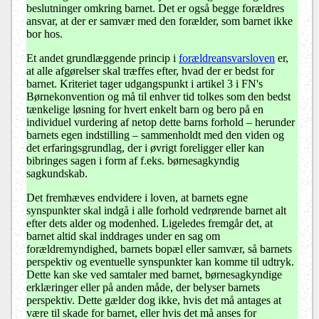
beslutninger omkring barnet. Det er også begge forældres
ansvar, at der er samvær med den forælder, som barnet ikke
bor hos.
Et andet grundlæggende princip i
forældreansvarsloven
er,
at alle afgørelser skal træffes efter, hvad der er bedst for
barnet. Kriteriet tager udgangspunkt i artikel 3 i FN's
Børnekonvention og må til enhver tid tolkes som den bedst
tænkelige løsning for hvert enkelt barn og bero på en
individuel vurdering af netop dette barns forhold – herunder
barnets egen indstilling – sammenholdt med den viden og
det erfaringsgrundlag, der i øvrigt foreligger eller kan
bibringes sagen i form af f.eks. børnesagkyndig
sagkundskab.
Det fremhæves endvidere i loven, at barnets egne
synspunkter skal indgå i alle forhold vedrørende barnet alt
efter dets alder og modenhed. Ligeledes fremgår det, at
barnet altid skal inddrages under en sag om
forældremyndighed, barnets bopæl eller samvær, så barnets
perspektiv og eventuelle synspunkter kan komme til udtryk.
Dette kan ske ved samtaler med barnet, børnesagkyndige
erklæringer eller på anden måde, der belyser barnets
perspektiv. Dette gælder dog ikke, hvis det må antages at
være til skade for barnet, eller hvis det må anses for