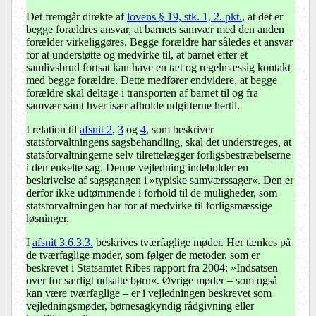
Det fremgår direkte af
lovens § 19, stk. 1, 2. pkt.
, at det er
begge forældres ansvar, at barnets samvær med den anden
forælder virkeliggøres. Begge forældre har således et ansvar
for at understøtte og medvirke til, at barnet efter et
samlivsbrud fortsat kan have en tæt og regelmæssig kontakt
med begge forældre. Dette medfører endvidere, at begge
forældre skal deltage i transporten af barnet til og fra
samvær samt hver især afholde udgifterne hertil.
I relation til
afsnit 2
,
3
og
4
, som beskriver
statsforvaltningens sagsbehandling, skal det understreges, at
statsforvaltningerne selv tilrettelægger forligsbestræbelserne
i den enkelte sag. Denne vejledning indeholder en
beskrivelse af sagsgangen i »typiske samværssager«. Den er
derfor ikke udtømmende i forhold til de muligheder, som
statsforvaltningen har for at medvirke til forligsmæssige
løsninger.
I
afsnit 3.6.3.3.
beskrives tværfaglige møder. Her tænkes på
de tværfaglige møder, som følger de metoder, som er
beskrevet i Statsamtet Ribes rapport fra 2004: »Indsatsen
over for særligt udsatte børn«. Øvrige møder – som også
kan være tværfaglige – er i vejledningen beskrevet som
vejledningsmøder, børnesagkyndig rådgivning eller