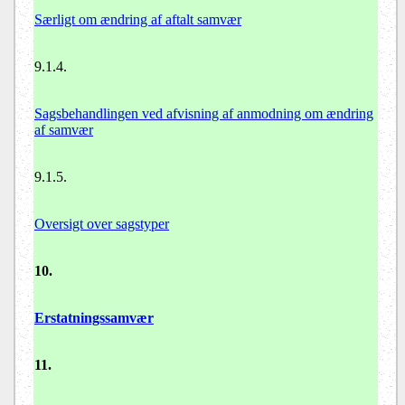
Særligt om ændring af aftalt samvær
9.1.4.
Sagsbehandlingen ved afvisning af anmodning om ændring
af samvær
9.1.5.
Oversigt over sagstyper
10.
Erstatningssamvær
11.