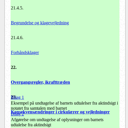
21.4.5.
Begrundelse og klagevejledning
21.4.6.
Forhåndsklager
22.
Overgangsregler, ikrafttræden
23.
Bilag 1
Eksempel på undtagelse af barnets udtalelser fra aktindsigt i
notatet fra samtalen med barnet
Konsekvensændringer i cirkulærer og vejledninger
Bilag 2
Afgørelse om undtagelse af oplysninger om barnets
udtalelse fra aktindsigt