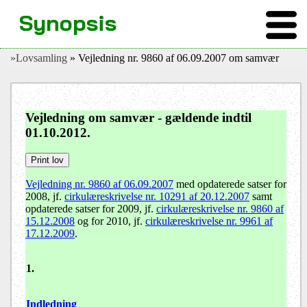
Synopsis
»Lovsamling
» Vejledning nr. 9860 af 06.09.2007 om samvær
Vejledning om samvær - gældende indtil
01.10.2012.
Vejledning nr. 9860 af 06.09.2007
med opdaterede satser for
2008, jf.
cirkulæreskrivelse nr. 10291 af 20.12.2007
samt
opdaterede satser for 2009, jf.
cirkulæreskrivelse nr. 9860 af
15.12.2008
og for 2010, jf.
cirkulæreskrivelse nr. 9961 af
17.12.2009
.
1.
Indledning