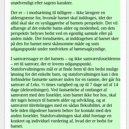
unødvendigt efter sagens karakter.
Der er – i modsætning til tidligere – ikke længere en
aldersgrænse for, hvornår barnet skal inddrages, idet der
altid skal ske en synliggørelse af barnets perspektiv. Det vil
afhænge af det enkelte barns alder og modenhed, om dets
perspektiv belyses bedst ved en egentlig samtale eller på
anden måde. Det forudsættes, at inddragelsen af barnet sker
på den for barnet mest skånsomme måde og som
udgangspunkt under medvirken af børnesagkyndige.
I samværssager er det barnets – og ikke samværsforælderens
– ret til samvær, der er lovens udgangspunkt.
Statsforvaltningens mål er at finde frem til den bedst mulige
løsning for det enkelte barn, og statsforvaltningen kan i den
forbindelse fastsætte samvær inden for en ramme, der går fra
samvær af f.eks. ½ times varighed og op til 7 dage ud af 14
dage (deleordninger). Ved fastsættelse af omfanget af
samværet med den forælder, som barnet ikke bor hos, skal
der tages hensyn til barnets alder og udvikling, og at
samværet tilrettelægges med en sådan fleksibilitet, at det
hele tiden tilgodeser barnets behov for kontakt med den
anden forælder. Statsforvaltningen skal altid foretage en
konkret og individuel vurdering af, hvad der er bedst for
barnet.