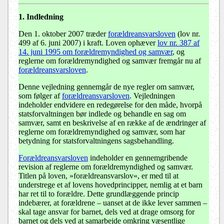
1. Indledning
Den 1. oktober 2007 træder
forældreansvarsloven
(lov nr.
499 af 6. juni 2007) i kraft. Loven ophæver
lov nr. 387 af
14. juni 1995 om forældremyndighed og samvær
, og
reglerne om forældremyndighed og samvær fremgår nu af
forældreansvarsloven
.
Denne vejledning gennemgår de nye regler om samvær,
som følger af
forældreansvarsloven
. Vejledningen
indeholder endvidere en redegørelse for den måde, hvorpå
statsforvaltningen bør indlede og behandle en sag om
samvær, samt en beskrivelse af en række af de ændringer af
reglerne om forældremyndighed og samvær, som har
betydning for statsforvaltningens sagsbehandling.
Forældreansvarsloven
indeholder en gennemgribende
revision af reglerne om forældremyndighed og samvær.
Titlen på loven, »forældreansvarslov«, er med til at
understrege et af lovens hovedprincipper, nemlig at et barn
har ret til to forældre. Dette grundlæggende princip
indebærer, at forældrene – uanset at de ikke lever sammen –
skal tage ansvar for barnet, dels ved at drage omsorg for
barnet og dels ved at samarbejde omkring væsentlige