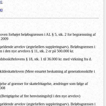
01
00
loven forhøjet beløbsgrænsen i AL § 5, stk. 2 for begrænsning af
i 2009
l gældende arvelov (ægtefællers suppleringsarv). Beløbsgrænsen i
en i den nye arvelovs § 11, stk. 2 er på 500.000 kr.
sboskiftelovens § 18, stk. 1 til 36.000 kr. med virkning fra d.
ldeskatteloven (Mere ensartet beskatning af generationsskifte i
lse af grænser for skattefritagelse, ændringer som følge af
2008
Berigtigelse af fire henvisningsfejl i den nye arvelov)
l gældende arvelov (ægtefællers suppleringsarv). Beløbsgrænsen i