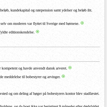
gsbeløb, kundekapital og ratepension samt ydelser og beløb iht.
elv om moderen var flyttet til Sverige med børnene.
fyldte editionskendelse.
for kompetent og havde anvendt dansk arveret.
de meddelelse til bobestyrer og arvinger.
avsted og om deling af bøger på bobestyrers kontor blev stadfæstet.
holdene, og da boet ikke var berigtiget 9 måneder efter dødsfaldet.