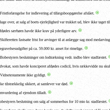
 Fristforlængelse for indlevering af tillægsboopgørelse afslået.
lage over, at salg af boets ejerlejlighed var trukket ud, blev ikke taget ti
fdødes særbørn havde ikke krav på yderligere arv.
 Skifteretten fastsatte frist for arvinger til at anlægge sag mod medarvin
egravelsesudgifter på ca. 59.000 kr. anset for rimelige.
 Bobestyrers beslutninger om lodtrækning vedr. indbo blev stadfæstet.
dvokat, som havde konciperet afdødes codicil, hvis rækkevidde nu skull
 Vidnetestamente ikke gyldigt.
kke tilstrækkelig sikkert, at samlever var død.
mvurdering af ejendom tilladt.
obestyrers beslutning om salg af sommerhus for 10 mio kr. stadfæstet.