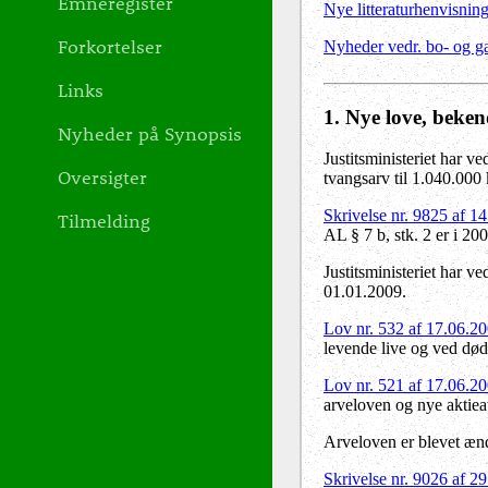
Emneregister
Nye litteraturhenvisnin
Forkortelser
Nyheder vedr. bo- og ga
Links
1
. Nye love, beken
Nyheder på Synopsis
Justitsministeriet har v
Oversigter
tvangsarv til 1.040.000 
Skrivelse nr. 9825 af 1
Tilmelding
AL § 7 b, stk. 2 er i 20
Justitsministeriet har v
01.01.2009.
Lov nr. 532 af 17.06.2
levende live og ved død)
Lov nr. 521 af 17.06.2
arveloven og nye aktiea
Arveloven er blevet ænd
Skrivelse nr. 9026 af 2