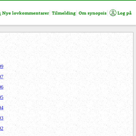
Nye lovkommentarer
Tilmelding
Om synopsis
Log på
09
07
06
05
04
03
02