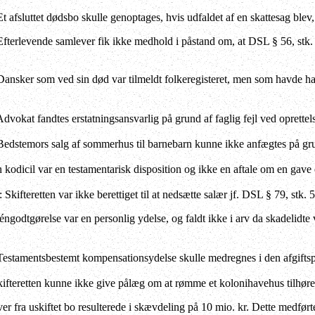
Et afsluttet dødsbo skulle genoptages, hvis udfaldet af en skattesag blev,
Efterlevende samlever fik ikke medhold i påstand om, at DSL § 56, stk
Dansker som ved sin død var tilmeldt folkeregisteret, men som havde haf
Advokat fandtes erstatningsansvarlig på grund af faglig fejl ved oprettel
 Bedstemors salg af sommerhus til barnebarn kunne ikke anfægtes på gr
n kodicil var en testamentarisk disposition og ikke en aftale om en gave 
: Skifteretten var ikke berettiget til at nedsætte salær jf. DSL § 79, stk. 5
éngodtgørelse var en personlig ydelse, og faldt ikke i arv da skadelidt
 Testamentsbestemt kompensationsydelse skulle medregnes i den afgifts
kifteretten kunne ikke give pålæg om at rømme et kolonihavehus tilhør
er fra uskiftet bo resulterede i skævdeling på 10 mio. kr. Dette medført