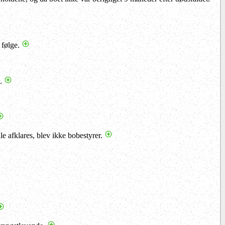
l følge.
g.
e afklares, blev ikke bobestyrer.