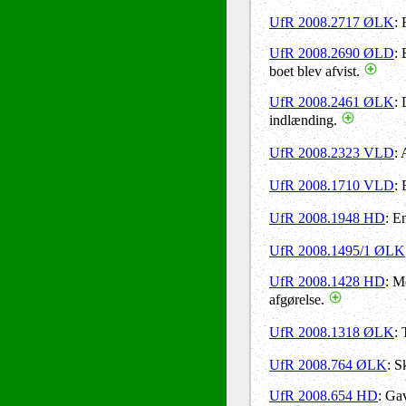
UfR 2008.2717 ØLK
: 
UfR 2008.2690 ØLD
: 
boet blev afvist.
UfR 2008.2461 ØLK
: 
indlænding.
UfR 2008.2323 VLD
: 
UfR 2008.1710 VLD
:
UfR 2008.1948 HD
: E
UfR 2008.1495/1 ØLK
UfR 2008.1428 HD
: M
afgørelse.
UfR 2008.1318 ØLK
:
UfR 2008.764 ØLK
: S
UfR 2008.654 HD
: Gav