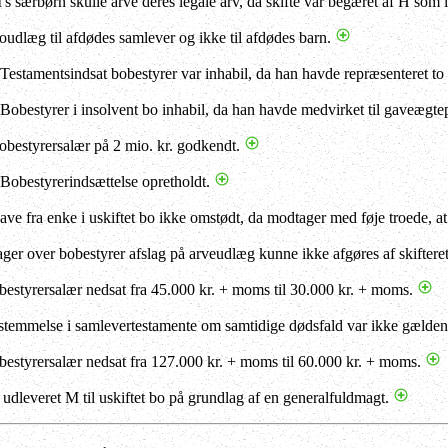
's særbørn skulle arve deres legale arv, da skifte var begæret af H som
oudlæg til afdødes samlever og ikke til afdødes barn.
 Testamentsindsat bobestyrer var inhabil, da han havde repræsenteret to
 Bobestyrer i insolvent bo inhabil, da han havde medvirket til gaveægt
obestyrersalær på 2 mio. kr. godkendt.
 Bobestyrerindsættelse opretholdt.
ave fra enke i uskiftet bo ikke omstødt, da modtager med føje troede, 
ager over bobestyrer afslag på arveudlæg kunne ikke afgøres af skiftere
bestyrersalær nedsat fra 45.000 kr. + moms til 30.000 kr. + moms.
stemmelse i samlevertestamente om samtidige dødsfald var ikke gælde
bestyrersalær nedsat fra 127.000 kr. + moms til 60.000 kr. + moms.
 udleveret M til uskiftet bo på grundlag af en generalfuldmagt.