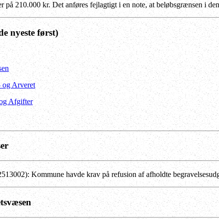
er på 210.000 kr. Det anføres fejlagtigt i en note, at beløbsgrænsen i de
de nyeste først)
sen
- og Arveret
 og Afgifter
ser
13002): Kommune havde krav på refusion af afholdte begravelsesudgi
etsvæsen