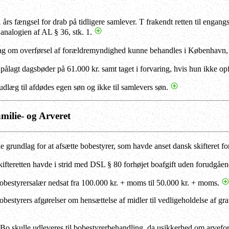
1 års fængsel for drab på tidligere samlever. T frakendt retten til engan
. analogien af AL § 36, stk. 1.
ag om overførsel af forældremyndighed kunne behandles i København, s
 pålagt dagsbøder på 61.000 kr. samt taget i forvaring, hvis hun ikke op
udlæg til afdødes egen søn og ikke til samlevers søn.
amilie- og Arveret
ke grundlag for at afsætte bobestyrer, som havde anset dansk skifteret 
kifteretten havde i strid med DSL § 80 forhøjet boafgift uden forudgåen
obestyrersalær nedsat fra 100.000 kr. + moms til 50.000 kr. + moms.
obestyrers afgørelser om hensættelse af midler til vedligeholdelse af gr
 Bo skulle udleveres til bobestyrerbehandling, da usikkerhed om arvefor