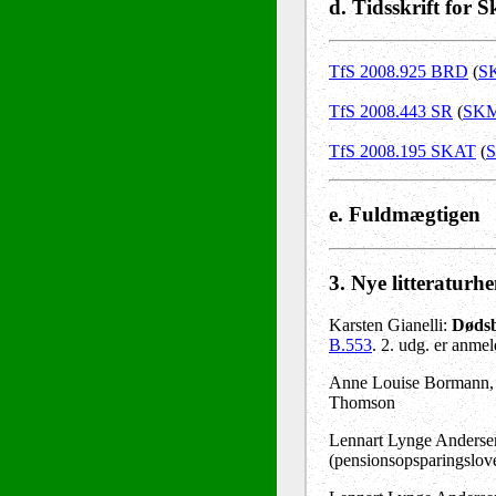
d. Tidsskrift for S
TfS 2008.925 BRD
(
S
TfS 2008.443 SR
(
SKM
TfS 2008.195 SKAT
(
S
e. Fuldmægtigen
3
. Nye litteraturh
Karsten Gianelli:
Dødsb
B.553
. 2. udg. er anme
Anne Louise Bormann, 
Thomson
Lennart Lynge Andersen
(pensionsopsparingslov