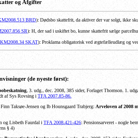
katter og Afgifter
KM2008.513 BRD
): Dødsbo skattefrit, da aktiver der var solgt, ikke 
2007.856 SR
): H, der sad i uskiftet bo, kunne skattefrit sælge parcel
KM2008.34 SKAT
): Proklama obligatorisk ved ægtefælleudlæg og ved
envisninger
(de nyeste først):
obeskatning
, 3. udg., dec. 2008, 385 sider, Forlaget Thomson. 1. udg
ldt af Sys Rovsing i
TFA 2007.85-86.
Finn Taksøe-Jensen og Ib Hounsgaard Trabjerg:
Arveloven af 2008 
 og Lisbeth Faurdal i
TFA 2008.421-426
:
Pensionsarveret
- nogle bem
ens § 4)