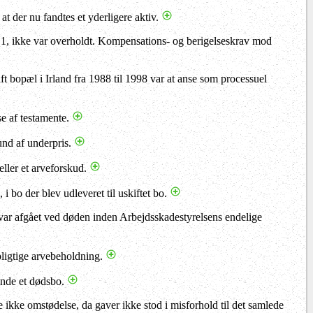
 at der nu fandtes et yderligere aktiv.
. 1, ikke var overholdt. Kompensations- og berigelseskrav mod
t bopæl i Irland fra 1988 til 1998 var at anse som processuel
se af testamente.
und af underpris.
eller et arveforskud.
, i bo der blev udleveret til uskiftet bo.
e var afgået ved døden inden Arbejdsskadestyrelsens endelige
pligtige arvebeholdning.
ende et dødsbo.
e ikke omstødelse, da gaver ikke stod i misforhold til det samlede