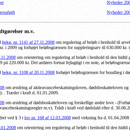
ger
Nyheder 20
veafgift
Nyheder 20
dtgørelser m.v.
ed
bekg. nr. 1141 af 27.11.2008
om regulering af beløb i henhold til arve
kr. i 2009 og forhøjet beløbsgrænsen for suppleringsarv til 630.000 kr. 
4.11.2008
om orientering om regulering af beløb i henhold til den hidti
09 på 220.000 kr. Det anføres fortsat fejlagtigt i en note, at beløbsgræns
ed
bekg. nr. 1108 af 20.11.2008
forh
øjet beløbsgrænsen for boudlæg i død
008
om ændring af aktieavancebeskatningsloven, dødsboskatteloven og ki
: . Træder i kraft d. 01.01.2009.
008
om ændring af dødsboskatteloven og forskellige andre love - (Forhøje
vancebeskatningsregler m.v). Trådt i kraft ved dødsfald efter d. 30.06.
ret ved § 3 i
lov nr. 168 af 12.03.2008
med virkning fra d. 01.04.2008 (
9.01.2008
om orientering om regulering af beløb i henhold til den hidti