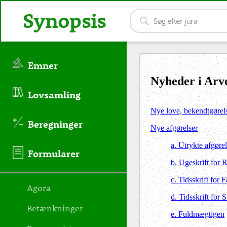
Synopsis
Emner
Nyheder i Arve
Lovsamling
Nye love, bekendtgørel
Beregninger
Nye afgørelser
a. Utrykte afgørel
Formularer
b. Ugeskrift for 
c. Tidsskrift for 
Agora
d. Tidsskrift for 
Betænkninger
e. Fuldmægtigen