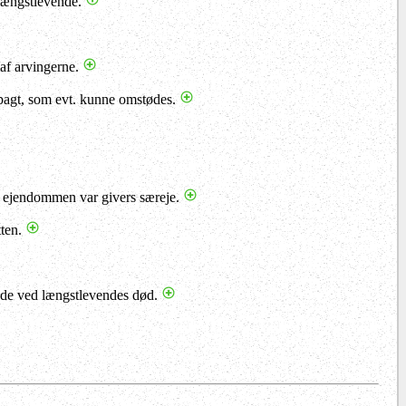
 længstlevende.
 af arvingerne.
epagt, som evt. kunne omstødes.
at ejendommen var givers særeje.
tten.
nde ved længstlevendes død.