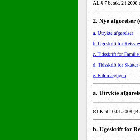
AL § 7 b, stk. 2 i 2008 
2
. Nye afgørelser
(
a. Utrykte afgørelser
b. Ugeskrift for Retsvæ
c. Tidsskrift for Familie
d. Tidsskrift for Skatter
e. Fuldmægtigen
a. Utrykte afgørel
ØLK af 10.01.2008 (B25
b. Ugeskrift for R