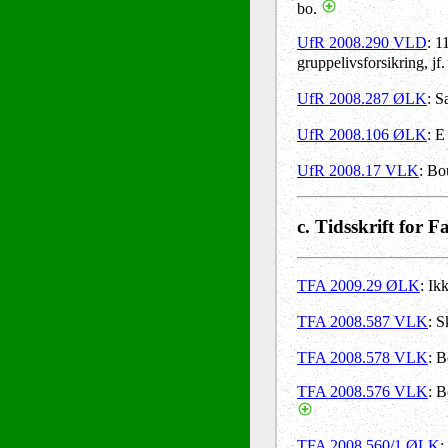
bo.
UfR 2008.290 VLD
: 1
gruppelivsforsikring, jf
UfR 2008.287 ØLK
: S
UfR 2008.106 ØLK
: E
UfR 2008.17 VLK
: Bo
c. Tidsskrift for F
TFA 2009.29 ØLK
: Ik
TFA 2008.587 VLK
: S
TFA 2008.578 VLK
: B
TFA 2008.576 VLK
: B
TFA 2008.560/1 ØLK
: