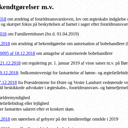
ekendtgørelser m.v.
2018
om ændring af forældreansvarsloven, lov om ægteskabs indgåelse o
 og skærpet fokus på beskyttelsen af barnet i sager efter forældreansvar
2018
om Familieretshuset (fra d. 01.04.2019)
2.2018
om ændring af bekendtgørelse om autorisation af bobehandlere
(
10095 af 18.12.2018
om antagelse af autoriserede bobehandlere
 21.12.2018
om regulering pr. 1. januar 2019 af visse satser m.v. på Bø
19.12.2018
: Indkomstoversigt for fastsættelse af børne- og ægtefællebid
7.12.2018
fra Præsidenterne for Østre og Vestre Landsret vedrørende vejle
til beskikkede advokater i ægteskabs-, forældreansvars- og børnefjernel
orældremyndighed
efællebidrag eller lejlighed
r fastsættes salæret efter et konkret skøn.
2.2018
om størrelsen af gebyrer på det familieretlige område i 2019