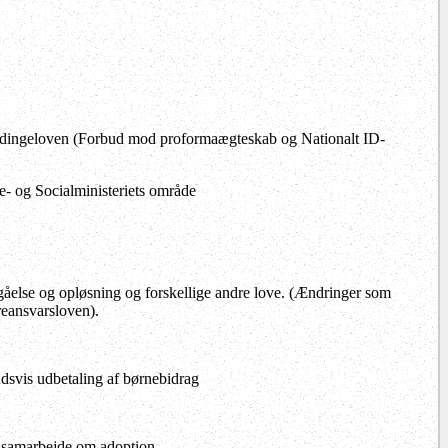
ndingeloven (Forbud mod proformaægteskab og Nationalt ID-
ne- og Socialministeriets område
gåelse og opløsning og forskellige andre love. (Ændringer som
reansvarsloven).
udsvis udbetaling af børnebidrag
 samarbejde om adoption