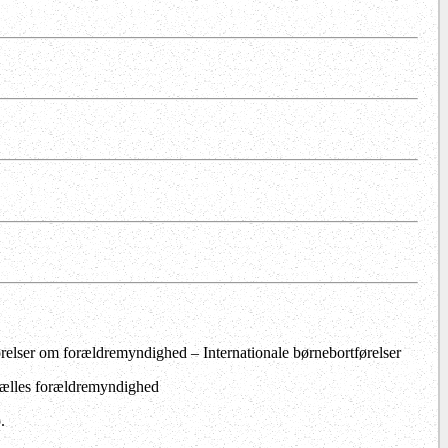
gørelser om forældremyndighed – Internationale børnebortførelser
 fælles forældremyndighed
.