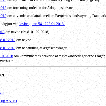
.2018
om forretningsordenen for Adoptionsnævnet
.2018
om anvendelse af aftale mellem Færøernes landsstyre og Danmar
ndtgjort ved
lovbekg. nr. 54 af 23.01.2018.
018
om navne (fra d. 01.02.2018)
18.01.2018
om navne
18.01.2018
om behandling af ægteskabssager
3.01.2018
om kommunernes prøvelse af ægteskabsbetingelserne i sager, 
service))
ser
sen
- og Arveret