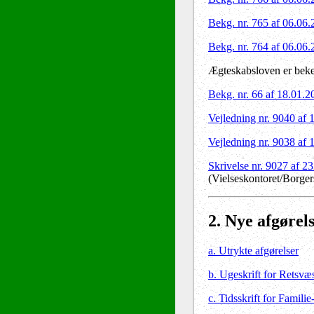
Bekg. nr. 765 af 06.06
Bekg. nr. 764 af 06.06
Ægteskabsloven er beke
Bekg. nr. 66 af 18.01.2
Vejledning nr. 9040 af 
Vejledning nr. 9038 af 
Skrivelse nr. 9027 af 2
(Vielseskontoret/Borger
2
. Nye afgørel
a. Utrykte afgørelser
b. Ugeskrift for Retsvæ
c. Tidsskrift for Familie