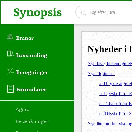
Synopsis
Emner
Nyheder i 
Lovsamling
Nye love, bekendtgørel
Beregninger
Nye afgørelser
a. Utrykte afgørel
Formularer
b. Ugeskrift for 
c. Tidsskrift for 
Agora
d. Tidsskrift for 
Betænkninger
Nye litteraturhenvisnin