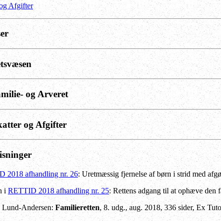
 og Afgifter
ser
etsvæsen
amilie- og Arveret
katter og Afgifter
isninger
 2018 afhandling nr. 26
: Uretmæssig fjernelse af børn i strid med af
n i
RETTID 2018 afhandling nr. 25
: Rettens adgang til at ophæve den
id Lund-Andersen:
Familieretten
, 8. udg., aug. 2018, 336 sider, Ex Tuto