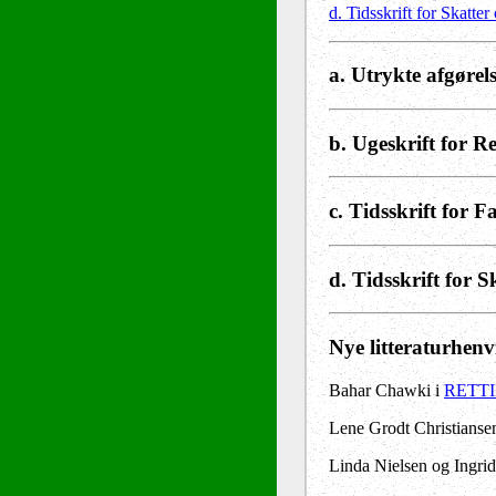
d. Tidsskrift for Skatter
a. Utrykte afgørel
b. Ugeskrift for R
c. Tidsskrift for F
d. Tidsskrift for S
Nye litteraturhenv
Bahar Chawki i
RETTID
Lene Grodt Christianse
Linda Nielsen og Ingr