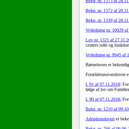
Bekg. nr. 1373 af 28.1
Bekg. nr. 1372 af 28.1
Bekg. nr. 1339 af 28.1
Vejledning nr. 10029 af
Lov nr. 1321 af 27.11.
centers rolle og funktio
Vejledning nr. 9945 af 
Børneloven er bekendt
Forældreansvarsloven e
L 91 af 07.11.2018
: Fo
følge af lov om Familier
L 90 af 07.11.2018:
Fors
Bekg. nr. 1210 af 09.1
Adoptionsloven
er beke
Bekg. nr. 766 af 06.06