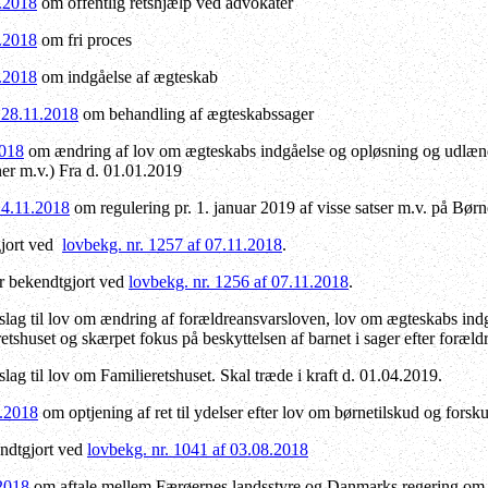
1.2018
om offentlig retshjælp ved advokater
1.2018
om fri proces
1.2018
om indgåelse af ægteskab
 28.11.2018
om behandling af ægteskabssager
2018
om ændring af lov om ægteskabs indgåelse og opløsning og udlæ
ner m.v.) Fra d. 01.01.2019
14.11.2018
om regulering pr. 1. januar 2019 af visse satser m.v. på Bør
gjort ved
lovbekg. nr. 1257 af 07.11.2018
.
r bekendtgjort ved
lovbekg. nr. 1256 af 07.11.2018
.
rslag til lov om ændring af forældreansvarsloven, lov om ægteskabs ind
etshuset og skærpet fokus på beskyttelsen af barnet i sager efter foræld
lag til lov om Familieretshuset. Skal træde i kraft d. 01.04.2019.
0.2018
om optjening af ret til ydelser efter lov om børnetilskud og forsk
ndtgjort ved
lovbekg. nr. 1041 af 03.08.2018
.2018
om aftale mellem Færøernes landsstyre og Danmarks regering om