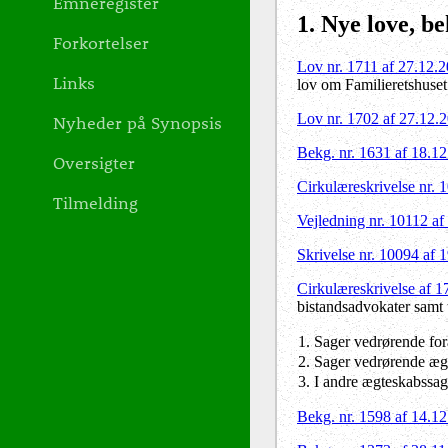
Emneregister
1
. Nye love, b
Forkortelser
Lov nr. 1711 af 27.12.
Links
lov om Familieretshuset
Lov nr. 1702 af 27.12.
Nyheder på Synopsis
Bekg. nr. 1631 af 18.1
Oversigter
Cirkulæreskrivelse nr. 
Tilmelding
Vejledning nr. 10112 af
Skrivelse nr. 10094 af 
Cirkulæreskrivelse af 1
bistandsadvokater samt 
1. Sager vedrørende f
2. Sager vedrørende ægt
3. I andre ægteskabssage
Bekg. nr. 1598 af 14.1