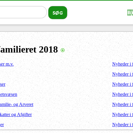
familieret 2018
ser m.v.
Nyheder i 
Nyheder i 
ser
Nyheder i 
Retsvæsen
Nyheder i 
Familie- og Arveret
Nyheder i 
Skatter og Afgifter
Nyheder i 
ger
Nyheder i 