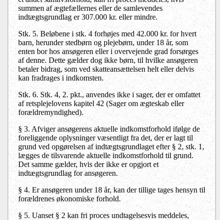
summen af ægtefællernes eller de samlevendes
indtægtsgrundlag er 307.000 kr. eller mindre.
Stk. 5. Beløbene i stk. 4 forhøjes med 42.000 kr. for hvert
barn, herunder stedbørn og plejebørn, under 18 år, som
enten bor hos ansøgeren eller i overvejende grad forsørges
af denne. Dette gælder dog ikke børn, til hvilke ansøgeren
betaler bidrag, som ved skatteansættelsen helt eller delvis
kan fradrages i indkomsten.
Stk. 6. Stk. 4, 2. pkt., anvendes ikke i sager, der er omfattet
af retsplejelovens kapitel 42 (Sager om ægteskab eller
forældremyndighed).
§ 3. Afviger ansøgerens aktuelle indkomstforhold ifølge de
foreliggende oplysninger væsentligt fra det, der er lagt til
grund ved opgørelsen af indtægtsgrundlaget efter § 2, stk. 1,
lægges de tilsvarende aktuelle indkomstforhold til grund.
Det samme gælder, hvis der ikke er opgjort et
indtægtsgrundlag for ansøgeren.
§ 4. Er ansøgeren under 18 år, kan der tillige tages hensyn til
forældrenes økonomiske forhold.
§ 5. Uanset § 2 kan fri proces undtagelsesvis meddeles,