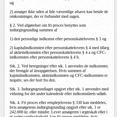
og
2) ansøger ikke uden at lide væsentlige afsavn kan betale de
omkostninger, der er forbundet med sagen.
§ 2. Ved afgørelser om fri proces benyttes som
indtægtsgrundlag summen af
1) den personlige indkomst efter personskattelovens § 3 og
2) kapitalindkomsten efter personskattelovens § 4 med tillæg
af aktieindkomsten efter personskattelovens § 4 a og CFC-
indkomsten efter personskattelovens § 4 b.
Stk. 2. Ved beregninger efter stk. 1 anvendes de indkomster,
der fremgår af årsopgørelsen. Hvis summen af
kapitalindkomsten, aktieindkomsten og CFC-indkomsten er
negativ, ses der bort fra den.
Stk. 3. Indtægtsgrundlaget opgjort efter stk. 1 anvendes med
virkning for det andet kalenderår efter indkomstårets udløb.
Stk. 4. Fri proces efter retsplejelovens § 330 kan meddeles,
hvis ansøgerens indtægtsgrundlag opgjort efter stk. 1 er
242.000 kr. eller mindre. Lever ansøgeren i ægteskab eller i
et andet samlivsforhold, kan fri proces meddeles, hvis