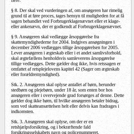
flere.
§ 8. Der skal ved vurderingen af, om ansøgeren har rimelig
grund til at føre proces, tages hensyn til muligheden for at få
sagen behandlet ved Forbrugerklagenævnet eller et klage-
eller ankenævn, der er godkendt af Forbrugerklagenævnet.
§ 9. Ansøgeren skal vedlægge årsopgørelse fra
skattemyndighederne for 2004. Indgives ansøgningen i
december 2006 vedlægges tillige årsopgørelsen for 2005.
Lever ansøgeren i ægteskab eller i et andet samlivsforhold,
skal ægtefællens henholdsvis samleverens årsopgørelse
tillige vedlægges. Dette gælder dog ikke, hvis retssagen er
omfattet af retsplejelovens kapitel 42 (Sager om ægteskab
eller forældremyndighed).
Stk. 2. Ansøgeren skal oplyse antallet af børn, herunder
stedbørn og plejebørn, under 18 år, som enten bor hos
ansøgeren eller i overvejende grad forsørges af denne. Dette
gælder dog ikke børn, til hvilke ansøgeren betaler bidrag,
som ved skatteansættelsen helt eller delvis kan fradrages i
indkomsten.
Stk. 3. Ansøgeren skal oplyse, om der er en
retshjælpsforsikring, og i bekræftende fald
forsikringsselskabets navn og policenummeret.