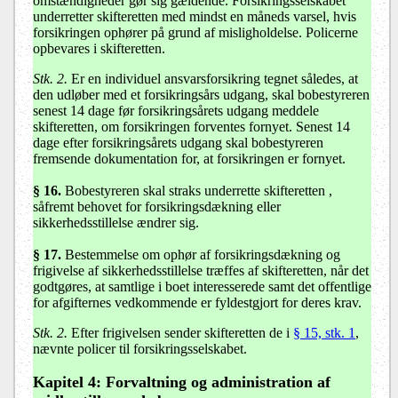
omstændigheder gør sig gældende. Forsikringsselskabet
underretter skifteretten med mindst en måneds varsel, hvis
forsikringen ophører på grund af misligholdelse. Policerne
opbevares i skifteretten.
Stk. 2.
Er en individuel ansvarsforsikring tegnet således, at
den udløber med et forsikringsårs udgang, skal bobestyreren
senest 14 dage før forsikringsårets udgang meddele
skifteretten, om forsikringen forventes fornyet. Senest 14
dage efter forsikringsårets udgang skal bobestyreren
fremsende dokumentation for, at forsikringen er fornyet.
§ 16
.
Bobestyreren skal straks underrette skifteretten ,
såfremt behovet for forsikringsdækning eller
sikkerhedsstillelse ændrer sig.
§ 17
.
Bestemmelse om ophør af forsikringsdækning og
frigivelse af sikkerhedsstillelse træffes af skifteretten, når det
godtgøres, at samtlige i boet interesserede samt det offentlige
for afgifternes vedkommende er fyldestgjort for deres krav.
Stk. 2.
Efter frigivelsen sender skifteretten de i
§ 15, stk. 1
,
nævnte policer til forsikringsselskabet.
Kapitel 4: Forvaltning og administration af