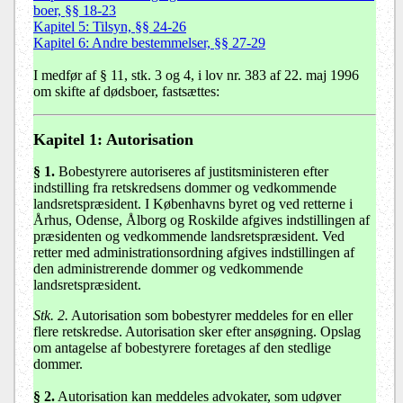
boer, §§ 18-23
Kapitel 5: Tilsyn, §§ 24-26
Kapitel 6: Andre bestemmelser, §§ 27-29
I medfør af § 11, stk. 3 og 4, i lov nr. 383 af 22. maj 1996
om skifte af dødsboer, fastsættes:
Kapitel 1: Autorisation
§ 1
.
Bobestyrere autoriseres af justitsministeren efter
indstilling fra retskredsens dommer og vedkommende
landsretspræsident. I Københavns byret og ved retterne i
Århus, Odense, Ålborg og Roskilde afgives indstillingen af
præsidenten og vedkommende landsretspræsident. Ved
retter med administrationsordning afgives indstillingen af
den administrerende dommer og vedkommende
landsretspræsident.
Stk. 2.
Autorisation som bobestyrer meddeles for en eller
flere retskredse. Autorisation sker efter ansøgning. Opslag
om antagelse af bobestyrere foretages af den stedlige
dommer.
§ 2
.
Autorisation kan meddeles advokater, som udøver