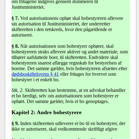
om fritagelse indgives gennem dommeren til
Justitsministeriet.
§ 7
.
Ved autorisationens ophør skal bobestyreren aflevere
sin autorisation til Justitsministeriet, der underretter
skifteretten i den retskreds, hvor den pågældende er
autoriseret.
§ 8
.
Når autorisationen som bobestyrer ophører, skal
bobestyreren straks aflevere aktiver og andet materiale, som
tilhører uafsluttede boer, til skifteretten. Endvidere skal
bobestyreren snarest aflægge regnskab for bestyrelsen af
boerne. Det samme gælder, hvis bobestyreren afsættes efter
dødsboskiftelovens § 41
eller fritages for hvervet som
bobestyrer i et enkelt bo.
Stk. 2.
Skifteretten kan bestemme, at en advokat behandler
et bo færdigt, selv om autorisationen som bobestyrer er
ophørt. Det samme gælder, hvis et bo genoptages.
Kapitel 2: Andre bobestyrere
§ 9
.
Inden skifteretten udleverer et bo til en bobestyrer, der
ikke er autoriseret, skal vedkommende skriftligt afgive