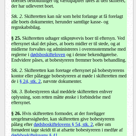
boernes beholdninger og værdipapirer føres af den skifteret,
der har udleveret boet.
Stk. 2.
Skifteretten kan når som helst forlange at få forelagt
alle boets dokumenter, herunder samtlige kasse- og
regnskabsbilag.
§ 25
.
Skifteretten udtager stikprøvevis boer til eftersyn. Ved
eftersynet skal det påses, at boets midler er til stede, og at
midlerne forvaltes og administreres i overensstemmelse med
reglerne i
dødsboskifteloven
og i denne bekendtgørelse.
Endvidere påses, at bobestyreren fremmer boets behandling.
Stk. 2.
Skifteretten kan foretage eftersynet på bobestyrerens
kontor eller pålægge bobestyreren at møde i skifteretten med
de i
§ 24, stk. 2
, nævnte dokumenter.
Stk. 3.
Bobestyreren skal meddele skifteretten enhver
oplysning, som retten måtte ønske i forbindelse med
eftersynet.
§ 26
.
Hvis skifteretten formoder, at der foreligger
uregelmæssigheder, kan skifteretten give bobestyreren
pålæg efter
dødsboskiftelovens § 54, stk. 2
, eller om
fornødent tage skridt til at afsætte bobestyreren i medfør af
dødsboskiftelovens § 41
.