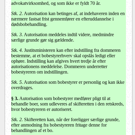
advokatvirksomhed, og som ikke er fyldt 70 år.
Stk. 2.
Autorisation kan betinges af, at indehaveren inden en
nærmere fastsat frist gennemfører en efteruddannelse i
dødsbobehandling.
Stk. 3.
Autorisation meddeles indtil videre, medmindre
særlige grunde gør sig gældende.
Stk. 4.
Justitsministeren kan efter indstilling fra dommeren
bestemme, at et bobestyrerhverv skal opslås ledigt eller
ophøre. Indstilling kan afgives hvert tredje år efter
autorisationens meddelelse. Dommeren underretter
bobestyreren om indstillingen.
Stk. 5.
Autorisation som bobestyrer er personlig og kan ikke
overdrages.
§ 3
.
Autorisation som bobestyrer medfører pligt til at
behandle boer, som udleveres af skifteretten i den retskreds,
hvor bobestyreren er autoriseret.
Stk. 2.
Skifteretten kan, når der foreligger særlige grunde,
efter anmodning fra bobestyreren fritage denne for
behandlingen af et bo.