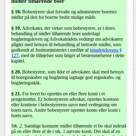
midler tilhørende boer
§ 18
.
Bobestyrere skal forvalte og administrere boernes
midler på den for boerne bedst mulige måde.
§ 19.
Advokater, der virker som bobestyrere, er i deres
behandling af midler tilhørende boer underlagt
bogføringsloven og Advokatrådets vedtægt om advokaters
pligter med hensyn til behandling af betroede midler, som
godkendt af Justitsministeriet i medfør af
retsplejelovens §
127
, med de tilføjelser som følger af bestemmelserne i dette
kapitel.
§ 20
.
Bobestyrere, som ikke er advokater, skal med hensyn
til boregnskaber og bogføring iagttage god regnskabs- og
bogføringsskik.
§ 21
.
For hvert bo oprettes en eller flere konti i et
pengeinstitut. Er bobestyreren advokat, oprettes kontoen
eller kontiene i bobestyrerens navn med vedtegning om
boets navn. Andre bobestyrere opretter konto eller konti i
boets navn.
Stk. 2.
Samtlige kontante midler tilhørende et bo skal indestå
på en eller flere af de i stk. 1 nævnte konti. Det skal af en