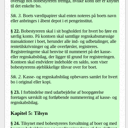
oversigt hos bobestyreren fremgå, hvilke konti der er knyttet
til det enkelte bo.
Stk. 3.
Boets værdipapirer skal enten noteres på boets navn
eller anbringes i åbent depot i et pengeinstitut.
§ 22
.
Bobestyreren skal i sit bogholderi for hvert bo føre en
særlig konto. På kontoen skal samtlige regnskabsmæssige
transaktioner i boet, herunder alle ind- og udbetalinger, alle
rentetilskrivninger og alle overførsler, registreres.
Registreringerne skal henvise til nummeret på det kasse-
eller regnskabsbilag, der ligger til grund for registreringen.
Kontoen skal endvidere indeholde en saldo, som viser
bobestyrerens øjeblikkelige tilsvar over for boet.
Stk. 2.
Kasse- og regnskabsbilag opbevares samlet for hvert
bo i original eller kopi.
§ 23
.
I forbindelse med udarbejdelse af boopgørelse
foretages særskilt og fortløbende nummerering af kasse- og
regnskabsbilag.
Kapitel 5: Tilsyn
§ 24
.
Tilsynet med bobestyreres forvaltning af boer og med