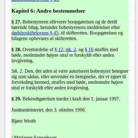
Kapitel 6: Andre bestemmelser
§ 27
.
Bobestyreren afleverer boopgørelsen og de dertil
hørende bilag, herunder bobestyrerens meddelelser efter
dødsboskiftelovens § 45
, til skifteretten. Boopgørelsen og
bilagene opbevares af skifteretten.
§ 28
.
Overtrædelse af
§ 12, stk. 2
, og
§ 16
straffes med
bøde, medmindre højere straf er forskyldt efter anden
lovgivning.
Stk. 2.
Den, der uden at være autoriseret bobestyrer betegner
sig som sådan, eller anvender en betegnelse, der er egnet til
forveksling hermed, straffes med bøde, medmindre højere
straf er forskyldt efter anden lovgivning.
§ 29
.
Bekendtgørelsen træder i kraft den 1. januar 1997.
Justitsministeriet, den 3. oktober 1996
Bjørn Westh
/ Marianne Samuelsson