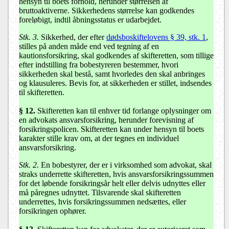
hensyn til boets forhold, herunder størrelsen af
bruttoaktiverne. Sikkerhedens størrelse kan godkendes
foreløbigt, indtil åbningsstatus er udarbejdet.
Stk. 3.
Sikkerhed, der efter
dødsboskiftelovens § 39, stk. 1
,
stilles på anden måde end ved tegning af en
kautionsforsikring, skal godkendes af skifteretten, som tillige
efter indstilling fra bobestyreren bestemmer, hvori
sikkerheden skal bestå, samt hvorledes den skal anbringes
og klausuleres. Bevis for, at sikkerheden er stillet, indsendes
til skifteretten.
§ 12
.
Skifteretten kan til enhver tid forlange oplysninger om
en advokats ansvarsforsikring, herunder forevisning af
forsikringspolicen. Skifteretten kan under hensyn til boets
karakter stille krav om, at der tegnes en individuel
ansvarsforsikring.
Stk. 2.
En bobestyrer, der er i virksomhed som advokat, skal
straks underrette skifteretten, hvis ansvarsforsikringssummen
for det løbende forsikringsår helt eller delvis udnyttes eller
må påregnes udnyttet. Tilsvarende skal skifteretten
underrettes, hvis forsikringssummen nedsættes, eller
forsikringen ophører.