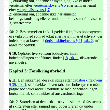
1) erklæring om, at denne er myndig og ikke er under
værgemål efter
værgemålslovens § 5
eller samværgemål
efter
værgemålslovens § 7
,
2) erklæring om, at denne ikke har anmeldt
betalingsstandsning eller er under konkurs, samt forevise en
3) straffeattest.
Stk. 2.
Bestemmelsen i stk. 1 gælder ikke, hvis bobestyreren
er i virksomhed som advokat eller i øvrigt har et erhverv, der
indebærer, at kravene i
dødsboskiftelovens § 11, stk. 2
, må
anses for opfyldt.
§ 10
.
Ophører hvervet som bobestyrer, inden
bobehandlingen er afsluttet, finder
§ 8, stk. 1
, tilsvarende
anvendelse.
Kapitel 3: Forsikringsforhold
§ 11
.
Den sikkerhed, der skal stilles efter
dødsboskiftelovens
§ 39, stk. 1
, skal dække ethvert tab, som bobestyreren måtte
påføre boet eller andre i forbindelse med bobehandlingen,
bortset fra tab som dækkes af ansvarsforsikringen.
Stk. 2.
Størrelsen af den i stk. 1 nævnte sikkerhed fastsættes
af skifteretten efter samråd med bobestyreren og under