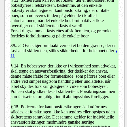
§ 13
.
Skifteretten kan for advokater, der er autoriseret som
bobestyrere i retskredsen, bestemme, at den enkelte
bobestyrer skal tegne en kautionsforsikring, der omfatter
boer, som udleveres til den pågældende i kraft af
autorisationen, når det enkelte bos bruttoaktiver ikke
overstiger en af skifteretten fastsat værdi.
Forsikringssummen fastsættes af skifteretten, og præmien
fordeles forholdsmæssigt på de enkelte boer.
Stk. 2.
Overstiger bruttoaktiverne i et bo den grænse, der er
fastsat af skifteretten, stilles sikkerheden for hele boet efter
§
11
.
§ 14.
En bobestyrer, der ikke er i virksomhed som advokat,
skal tegne en ansvarsforsikring, der dækker det ansvar,
denne måtte ifalde for formueskade, som påføres boet eller
andre ved simpel uagtsom handling eller undladelse, når
tabet skyldes forsikringstagerens virke som bobestyrer.
Policen skal godkendes af skifteretten. Forsikringssummen
kan fastsættes foreløbigt, indtil åbningsstatus foreligger.
§ 15
.
Policerne for kautionsforsikringer skal udformes
således, at forsikringen ikke kan ændres eller opsiges uden
skifterettens samtykke. Det samme gælder for individuelle
ansvarsforsikringer, medmindre ganske særlige