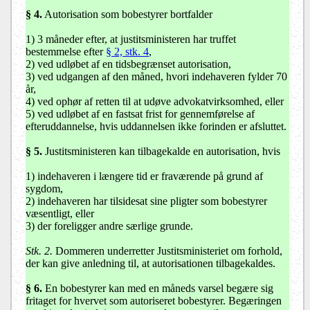
§ 4
.
Autorisation som bobestyrer bortfalder
1) 3 måneder efter, at justitsministeren har truffet
bestemmelse efter
§ 2, stk. 4
,
2) ved udløbet af en tidsbegrænset autorisation,
3) ved udgangen af den måned, hvori indehaveren fylder 70
år,
4) ved ophør af retten til at udøve advokatvirksomhed, eller
5) ved udløbet af en fastsat frist for gennemførelse af
efteruddannelse, hvis uddannelsen ikke forinden er afsluttet.
§ 5
.
Justitsministeren kan tilbagekalde en autorisation, hvis
1) indehaveren i længere tid er fraværende på grund af
sygdom,
2) indehaveren har tilsidesat sine pligter som bobestyrer
væsentligt, eller
3) der foreligger andre særlige grunde.
Stk. 2.
Dommeren underretter Justitsministeriet om forhold,
der kan give anledning til, at autorisationen tilbagekaldes.
§ 6
.
En bobestyrer kan med en måneds varsel begære sig
fritaget for hvervet som autoriseret bobestyrer. Begæringen