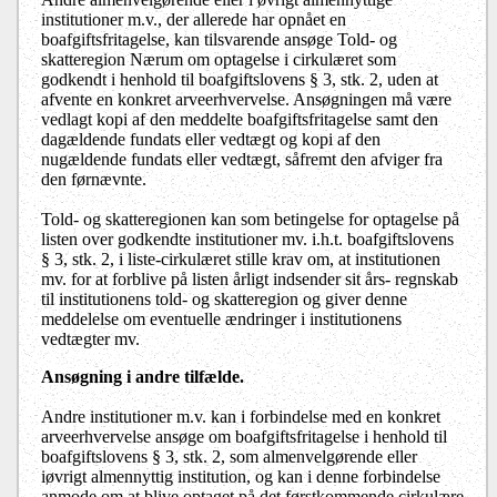
institutioner m.v., der allerede har opnået en
boafgiftsfritagelse, kan tilsvarende ansøge Told- og
skatteregion Nærum om optagelse i cirkulæret som
godkendt i henhold til boafgiftslovens § 3, stk. 2, uden at
afvente en konkret arveerhvervelse. Ansøgningen må være
vedlagt kopi af den meddelte boafgiftsfritagelse samt den
dagældende fundats eller vedtægt og kopi af den
nugældende fundats eller vedtægt, såfremt den afviger fra
den førnævnte.
Told- og skatteregionen kan som betingelse for optagelse på
listen over godkendte institutioner mv. i.h.t. boafgiftslovens
§ 3, stk. 2, i liste-cirkulæret stille krav om, at institutionen
mv. for at forblive på listen årligt indsender sit års- regnskab
til institutionens told- og skatteregion og giver denne
meddelelse om eventuelle ændringer i institutionens
vedtægter mv.
Ansøgning i andre tilfælde.
Andre institutioner m.v. kan i forbindelse med en konkret
arveerhvervelse ansøge om boafgiftsfritagelse i henhold til
boafgiftslovens § 3, stk. 2, som almenvelgørende eller
iøvrigt almennyttig institution, og kan i denne forbindelse
anmode om at blive optaget på det førstkommende cirkulære