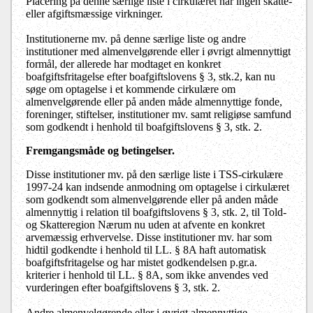
Placering på denne særlige liste i cirkulæret har ingen skatte-
eller afgiftsmæssige virkninger.
Institutionerne mv. på denne særlige liste og andre
institutioner med almenvelgørende eller i øvrigt almennyttigt
formål, der allerede har modtaget en konkret
boafgiftsfritagelse efter boafgiftslovens § 3, stk.2, kan nu
søge om optagelse i et kommende cirkulære om
almenvelgørende eller på anden måde almennyttige fonde,
foreninger, stiftelser, institutioner mv. samt religiøse samfund
som godkendt i henhold til boafgiftslovens § 3, stk. 2.
Fremgangsmåde og betingelser.
Disse institutioner mv. på den særlige liste i TSS-cirkulære
1997-24 kan indsende anmodning om optagelse i cirkulæret
som godkendt som almenvelgørende eller på anden måde
almennyttig i relation til boafgiftslovens § 3, stk. 2, til Told-
og Skatteregion Nærum nu uden at afvente en konkret
arvemæssig erhvervelse. Disse institutioner mv. har som
hidtil godkendte i henhold til LL. § 8A haft automatisk
boafgiftsfritagelse og har mistet godkendelsen p.gr.a.
kriterier i henhold til LL. § 8A, som ikke anvendes ved
vurderingen efter boafgiftslovens § 3, stk. 2.
Andre almenvelgørende eller i øvrigt almennyttige