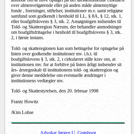
over almenvelgørende eller på anden måde almennyttige
fonde , foreninger, stiftelser, institutioner m.v. samt religiøse
samfund som godkendt i henhold til LL. § 8A, § 12, stk. 1,
eller boafgiftslovens § 3, stk. 2. Ansøgningen indsendes til
Told- og Skatteregion Nærum, der behandler anmodninger
om boafgiftsfritagelse i henhold til boafgiftslovens § 3, stk.
2, i første instans.
Told- og skatteregionen kan som betingelse for optagelse på
listen over godkendte institutioner mv. i.h.t. til
boafgiftslovens § 3, stk. 2, i cirkulæret stille krav om, at
institutionen mv. for at forblive på listen årligt indsender sit
års- årsregnskab til institutionens told- og skatteregion og
giver denne meddelelse om eventuelle ændringer i
institutionens vedtægter mv.
Told- og Skattestyrelsen, den 20. februar 1998
Frantz Howitz
/Kim Lohse
Advokat Jørgen U. Grønborg