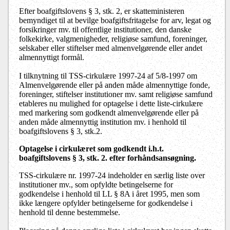
Efter boafgiftslovens § 3, stk. 2, er skatteministeren
bemyndiget til at bevilge boafgiftsfritagelse for arv, legat og
forsikringer mv. til offentlige institutioner, den danske
folkekirke, valgmenigheder, religiøse samfund, foreninger,
selskaber eller stiftelser med almenvelgørende eller andet
almennyttigt formål.
I tilknytning til TSS-cirkulære 1997-24 af 5/8-1997 om
Almenvelgørende eller på anden måde almennyttige fonde,
foreninger, stiftelser institutioner mv. samt religiøse samfund
etableres nu mulighed for optagelse i dette liste-cirkulære
med markering som godkendt almenvelgørende eller på
anden måde almennyttig institution mv. i henhold til
boafgiftslovens § 3, stk.2.
Optagelse i cirkulæret som godkendt i.h.t.
boafgiftslovens § 3, stk. 2. efter forhåndsansøgning.
TSS-cirkulære nr. 1997-24 indeholder en særlig liste over
institutioner mv., som opfyldte betingelserne for
godkendelse i henhold til LL § 8A i året 1995, men som
ikke længere opfylder betingelserne for godkendelse i
henhold til denne bestemmelse.