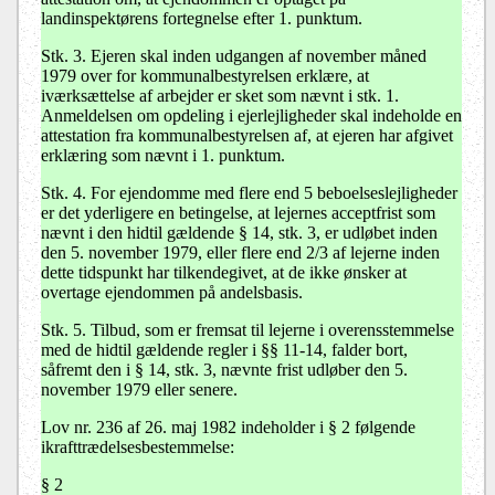
landinspektørens fortegnelse efter 1. punktum.
Stk. 3.
Ejeren skal inden udgangen af november måned
1979 over for kommunalbestyrelsen erklære, at
iværksættelse af arbejder er sket som nævnt i stk. 1.
Anmeldelsen om opdeling i ejerlejligheder skal indeholde en
attestation fra kommunalbestyrelsen af, at ejeren har afgivet
erklæring som nævnt i 1. punktum.
Stk. 4.
For ejendomme med flere end 5 beboelseslejligheder
er det yderligere en betingelse, at lejernes acceptfrist som
nævnt i den hidtil gældende § 14, stk. 3, er udløbet inden
den 5. november 1979, eller flere end 2/3 af lejerne inden
dette tidspunkt har tilkendegivet, at de ikke ønsker at
overtage ejendommen på andelsbasis.
Stk. 5.
Tilbud, som er fremsat til lejerne i overensstemmelse
med de hidtil gældende regler i §§ 11-14, falder bort,
såfremt den i § 14, stk. 3, nævnte frist udløber den 5.
november 1979 eller senere.
Lov nr. 236 af 26. maj 1982 indeholder i § 2 følgende
ikrafttrædelsesbestemmelse:
§ 2