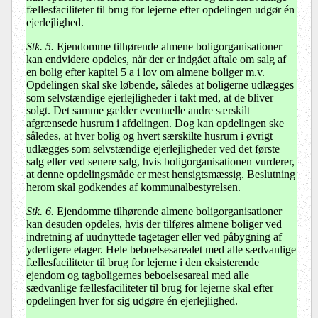
fællesfaciliteter til brug for lejerne efter opdelingen udgør én
ejerlejlighed.
Stk. 5.
Ejendomme tilhørende almene boligorganisationer
kan endvidere opdeles, når der er indgået aftale om salg af
en bolig efter kapitel 5 a i lov om almene boliger m.v.
Opdelingen skal ske løbende, således at boligerne udlægges
som selvstændige ejerlejligheder i takt med, at de bliver
solgt. Det samme gælder eventuelle andre særskilt
afgrænsede husrum i afdelingen. Dog kan opdelingen ske
således, at hver bolig og hvert særskilte husrum i øvrigt
udlægges som selvstændige ejerlejligheder ved det første
salg eller ved senere salg, hvis boligorganisationen vurderer,
at denne opdelingsmåde er mest hensigtsmæssig. Beslutning
herom skal godkendes af kommunalbestyrelsen.
Stk. 6.
Ejendomme tilhørende almene boligorganisationer
kan desuden opdeles, hvis der tilføres almene boliger ved
indretning af uudnyttede tagetager eller ved påbygning af
yderligere etager. Hele beboelsesarealet med alle sædvanlige
fællesfaciliteter til brug for lejerne i den eksisterende
ejendom og tagboligernes beboelsesareal med alle
sædvanlige fællesfaciliteter til brug for lejerne skal efter
opdelingen hver for sig udgøre én ejerlejlighed.