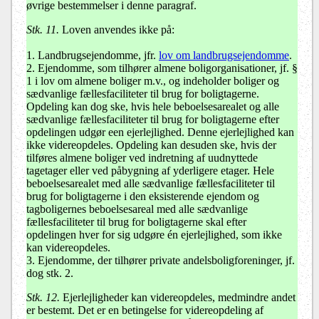
øvrige bestemmelser i denne paragraf.
Stk. 11.
Loven anvendes ikke på:
1. Landbrugsejendomme, jfr.
lov om landbrugsejendomme
.
2. Ejendomme, som tilhører almene boligorganisationer, jf. §
1 i lov om almene boliger m.v., og indeholder boliger og
sædvanlige fællesfaciliteter til brug for boligtagerne.
Opdeling kan dog ske, hvis hele beboelsesarealet og alle
sædvanlige fællesfaciliteter til brug for boligtagerne efter
opdelingen udgør een ejerlejlighed. Denne ejerlejlighed kan
ikke videreopdeles. Opdeling kan desuden ske, hvis der
tilføres almene boliger ved indretning af uudnyttede
tagetager eller ved påbygning af yderligere etager. Hele
beboelsesarealet med alle sædvanlige fællesfaciliteter til
brug for boligtagerne i den eksisterende ejendom og
tagboligernes beboelsesareal med alle sædvanlige
fællesfaciliteter til brug for boligtagerne skal efter
opdelingen hver for sig udgøre én ejerlejlighed, som ikke
kan videreopdeles.
3. Ejendomme, der tilhører private andelsboligforeninger, jf.
dog stk. 2.
Stk. 12.
Ejerlejligheder kan videreopdeles, medmindre andet
er bestemt. Det er en betingelse for videreopdeling af