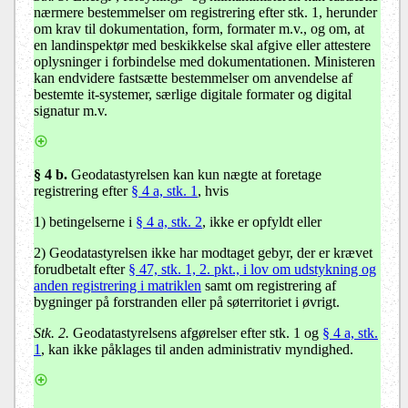
nærmere bestemmelser om registrering efter stk. 1, herunder
om krav til dokumentation, form, formater m.v., og om, at
en landinspektør med beskikkelse skal afgive eller attestere
oplysninger i forbindelse med dokumentationen. Ministeren
kan endvidere fastsætte bestemmelser om anvendelse af
bestemte it-systemer, særlige digitale formater og digital
signatur m.v.
§ 4 b.
Geodatastyrelsen kan kun nægte at foretage
registrering efter
§ 4 a, stk. 1
, hvis
1) betingelserne i
§ 4 a, stk. 2
, ikke er opfyldt eller
2) Geodatastyrelsen ikke har modtaget gebyr, der er krævet
forudbetalt efter
§ 47, stk. 1, 2. pkt., i lov om udstykning og
anden registrering i matriklen
samt om registrering af
bygninger på forstranden eller på søterritoriet i øvrigt.
Stk. 2.
Geodatastyrelsens afgørelser efter stk. 1 og
§ 4 a, stk.
1
, kan ikke påklages til anden administrativ myndighed.