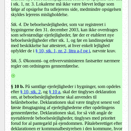
i stk. 1, nr. 3. Lokalerne må ikke være blevet ledige som
følge af opsigelse fra udlejerens side, medmindre opsigelsen
skyldes lejerens misligholdelse.
Stk. 4.
De beboelseslejligheder, som var registreret i
bygningerne den 31. december 2003, kan ikke overdrages
som selvstændige ejerlejligheder, før der er etableret nye
beboelseslejligheder efter stk. 1, og før en landinspektør
med beskikkelse har attesteret, at hver enkelt lejlighed
opfylder de i
§ 10, stk. 1, nr. 2, litra a-f og i
, nævnte krav.
Stk. 5.
Økonomi- og erhvervsministeren fastsætter nærmere
regler om ordningens gennemførelse.
§ 10 b.
På samtlige ejerlejligheder i bygninger, som opdeles
efter
§ 10, stk. 2
, og
§ 10 a
, skal der tinglyses deklaration
om, at beboelseslejlighederne skal anvendes til
helårsbeboelse. Deklarationen skal være tinglyst senest ved
første ibrugtagning af ejerlejlighederne efter opdelingens
gennemførelse. Deklarationen skal, for så vidt angår de
nyetablerede beboelseslejligheder, tinglyses med prioritet
forud for al pantegæld på ejendommen. Påtaleberettiget efter
deklarationen er kommunalbestyrelsen i den kommune, hvor