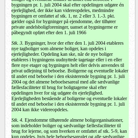
bygningen pr. 1. juli 2004 skal efter opdelingen udgøre én
ejerlejlighed, der ikke kan videreopdeles, medmindre
bygningen er omfattet af stk. 1, nr. 2 eller 3. 1.-3. pkt.
gælder også for bygninger på ejendomme, der tilhører
private andelsboligforeninger, uanset at bygningerne er
påbegyndt opført efter den 1. juli 1966
Stk. 3.
Bygninger, hvor der efter den 1. juli 2004 etableres
nye tagboliger som almene boliger, kan opdeles i
ejerlejligheder. Opdeling kan ske, når de nye boliger
etableres i bygningens uudnyttede tagetage eller i en eller
flere nye etager og bygningen helt eller delvis anvendes til
privat udlejning til beboelse. Boligerne og eventuelle lokaler
til andet end beboelse i den eksisterende bygning pr. 1. juli
2004 og det almene beboelsesareal med alle sædvanlige
fællesfaciliteter til brug for boligtagerne skal efter
opdelingen hver for sig udgøre én ejerlejlighed.
Ejerlejligheden bestående af boligerne og eventuelle lokaler
til andet end beboelse i den eksisterende bygning pr. 1. juli
2004 kan ikke videreopdeles.
Stk. 4.
Ejendomme tilhørende almene boligorganisationer,
som indeholder boliger og sædvanlige fællesfaciliteter til
brug for lejerne, og som hverken er omfattet af stk. 5-9, kan
kun opdeles, hvis hele beboelsesarealet og alle sædvanlige