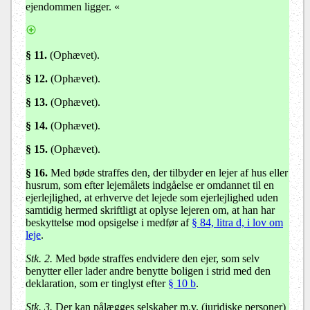
ejendommen ligger. «
§ 11.
(Ophævet).
§ 12.
(Ophævet).
§ 13.
(Ophævet).
§ 14.
(Ophævet).
§ 15.
(Ophævet).
§ 16.
Med bøde straffes den, der tilbyder en lejer af hus eller
husrum, som efter lejemålets indgåelse er omdannet til en
ejerlejlighed, at erhverve det lejede som ejerlejlighed uden
samtidig hermed skriftligt at oplyse lejeren om, at han har
beskyttelse mod opsigelse i medfør af
§ 84, litra d, i lov om
leje
.
Stk. 2.
Med bøde straffes endvidere den ejer, som selv
benytter eller lader andre benytte boligen i strid med den
deklaration, som er tinglyst efter
§ 10 b
.
Stk. 3.
Der kan pålægges selskaber m.v. (juridiske personer)