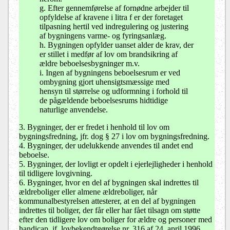
g. Efter gennemførelse af fornødne arbejder til
opfyldelse af kravene i litra f er der foretaget
tilpasning hertil ved indregulering og justering
af bygningens varme- og fyringsanlæg.
h. Bygningen opfylder uanset alder de krav, der
er stillet i medfør af lov om brandsikring af
ældre beboelsesbygninger m.v.
i. Ingen af bygningens beboelsesrum er ved
ombygning gjort uhensigtsmæssige med
hensyn til størrelse og udformning i forhold til
de pågældende beboelsesrums hidtidige
naturlige anvendelse.
3. Bygninger, der er fredet i henhold til lov om
bygningsfredning, jfr. dog § 27 i lov om bygningsfredning.
4. Bygninger, der udelukkende anvendes til andet end
beboelse.
5. Bygninger, der lovligt er opdelt i ejerlejligheder i henhold
til tidligere lovgivning.
6. Bygninger, hvor en del af bygningen skal indrettes til
ældreboliger eller almene ældreboliger, når
kommunalbestyrelsen attesterer, at en del af bygningen
indrettes til boliger, der får eller har fået tilsagn om støtte
efter den tidligere lov om boliger for ældre og personer med
handicap, jf. lovbekendtgørelse nr. 316 af 24. april 1996,