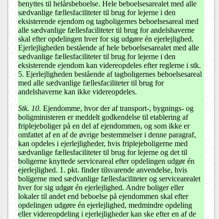
benyttes til helårsbeboelse. Hele beboelsesarealet med alle
sædvanlige fællesfaciliteter til brug for lejerne i den
eksisterende ejendom og tagboligernes beboelsesareal med
alle sædvanlige fællesfaciliteter til brug for andelshaverne
skal efter opdelingen hver for sig udgøre én ejerlejlighed.
Ejerlejligheden bestående af hele beboelsesarealet med alle
sædvanlige fællesfaciliteter til brug for lejerne i den
eksisterende ejendom kan videre­op­deles efter reglerne i stk.
5. Ejerlejligheden bestående af tagboligernes beboelsesareal
med alle sædvanlige fællesfaciliteter til brug for
andelshaverne kan ikke videreopdeles.
Stk. 10.
Ejendomme, hvor der af transport-, bygnings- og
boligministeren er meddelt godkendelse til etablering af
friplejeboliger på en del af ejendommen, og som ikke er
omfattet af en af de øvrige bestemmelser i denne paragraf,
kan opdeles i ejerlejligheder, hvis friplejeboligerne med
sædvanlige fællesfaciliteter til brug for lejerne og det til
boligerne knyttede serviceareal efter opdelingen udgør én
ejerlejlighed. 1. pkt. finder tilsvarende anvendelse, hvis
boligerne med sædvanlige fællesfaciliteter og servicearealet
hver for sig udgør én ejerlejlighed. Andre boliger eller
lokaler til andet end beboelse på ejendommen skal efter
opdelingen udgøre én ejerlejlighed, medmindre opdeling
eller videreopdeling i ejerlejligheder kan ske efter en af de