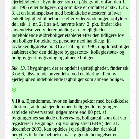
ejerlejligheder i bygninger, som er påbegyndt opført den 1.
juli 1966 eller tidligere, og som ikke er omfattet af stk. 1, nr.
3, at en landinspektør med beskikkelse attesterer, at hver
enkelt lejlighed til beboelse efter videreopdelingen opfylder
de i stk. 1, nr. 2, litra a-f, nævnte krav. 2. pkt. finder ikke
anvendelse ved videreopdeling af ejerlejligheder
indeholdende ældreboliger etableret efter den tidligere lov
om boliger for ældre og personer med handicap, jf.
lovbekendtgørelse nr. 316 af 24. april 1996, ungdomsboliger
etableret efter den tidligere byggestøtte-, kollegiestøtte- og
boligbyggerilovgivning og almene boliger.
Stk. 13.
I bygninger, der er opdelt i ejerlejligheder, finder stk.
3 og 6, tilsvarende anvendelse ved etablering af en ny
ejerlejlighed indeholdende tagboliger som almene boliger.
§ 10 a.
Ejendomme, hvor en landinspektør med beskikkelse
attesterer, at de på ejendommen beliggende bygningers
samlede erhvervsareal udgør mere end 80 pct. af
bygningernes samlede erhvervs- og boligareal, som det var
registreret i Bygnings- og Boligregistret (BBR) den 31.
december 2003, kan opdeles i ejerlejligheder, der skal
benyttes til helårsbeboelse, når følgende betingelser er