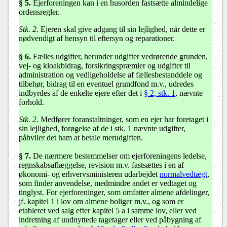
§ 5.
Ejerforeningen kan i en husorden fastsætte almindelige
ordensregler.
Stk. 2.
Ejeren skal give adgang til sin lejlighed, når dette er
nødvendigt af hensyn til eftersyn og reparationer.
§ 6.
Fælles udgifter, herunder udgifter vedrørende grunden,
vej- og kloakbidrag, forsikringspræmier og udgifter til
administration og vedligeholdelse af fællesbestanddele og
tilbehør, bidrag til en eventuel grundfond m.v., udredes
indbyrdes af de enkelte ejere efter det i
§ 2, stk. 1
, nævnte
forhold.
Stk. 2.
Medfører foranstaltninger, som en ejer har foretaget i
sin lejlighed, forøgelse af de i stk. 1 nævnte udgifter,
påhviler det ham at betale merudgiften.
§ 7.
De nærmere bestemmelser om ejerforeningens ledelse,
regnskabsaflæggelse, revision m.v. fastsættes i en af
økonomi- og erhvervsministeren udarbejdet
normalvedtægt
,
som finder anvendelse, medmindre andet er vedtaget og
tinglyst. For ejerforeninger, som omfatter almene afdelinger,
jf. kapitel 1 i lov om almene boliger m.v., og som er
etableret ved salg efter kapitel 5 a i samme lov, eller ved
indretning af uudnyttede tagetager eller ved påbygning af