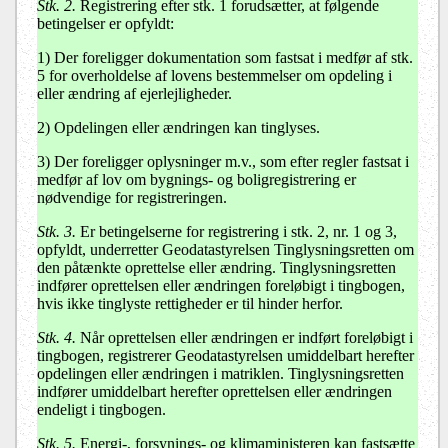
Stk. 2.
Registrering efter stk. 1 forudsætter, at følgende
betingelser er opfyldt:
1) Der foreligger dokumentation som fastsat i medfør af stk.
5 for overholdelse af lovens bestemmelser om opdeling i
eller ændring af ejerlejligheder.
2) Opdelingen eller ændringen kan tinglyses.
3) Der foreligger oplysninger m.v., som efter regler fastsat i
medfør af lov om bygnings- og boligregistrering er
nødvendige for registreringen.
Stk. 3.
Er betingelserne for registrering i stk. 2, nr. 1 og 3,
opfyldt, underretter Geodatastyrelsen Tinglysningsretten om
den påtænkte oprettelse eller ændring. Tinglysningsretten
indfører oprettelsen eller ændringen foreløbigt i tingbogen,
hvis ikke tinglyste rettigheder er til hinder herfor.
Stk. 4.
Når oprettelsen eller ændringen er indført foreløbigt i
tingbogen, registrerer Geodatastyrelsen umiddelbart herefter
opdelingen eller ændringen i matriklen. Tinglysningsretten
indfører umiddelbart herefter oprettelsen eller ændringen
endeligt i tingbogen.
Stk. 5.
Energi-, forsynings- og klimaministeren kan fastsætte