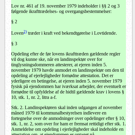
Lov nr. 461 af 19. november 1979 indeholder i §§ 2 og 3
følgende ikrafttrædelses- og overgangsbestemmelser:
§ 2
2)
Loven
træder i kraft ved bekendtgørelse i Lovtidende.
§ 3
Opdeling efter de før lovens ikrafttræden gældende regler
vil dog kunne ske, når en landinspektør over for
tinglysningsdommeren attesterer, at ejeren inden 5.
november 1979 havde anmodet en landinspektør om den til
opdeling af ejerlejligheder fornødne attestation. Det er
yderligere en betingelse, at ejeren inden 5. november 1979
fysisk på ejendommen har iværksat arbejder, der eventuelt er
fornødne til opfyldelse af de hidtil gældende krav i lovens §
10, stk. 1, nr. 2, litra a-f.
Stk. 2.
Landinspektøren skal inden udgangen af november
måned 1979 til kommunalbestyrelsen indlevere en
fortegnelse over de anmodninger over opdelinger efter § 10,
stk. 1, nr. 2, som over for ham er fremsat rettidigt efter stk. 1.
Anmeldelse om opdeling i ejerlejligheder skal indeholde en
attestation om, at ejendommen er optaget på