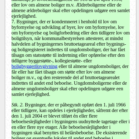
eller lov om almene boliger m.v. Ældreboligerne eller de
almene ældreboliger skal efter opdelingen udgøre een samlet
ejerlejlighed.
7. Bygninger, der er kondemneret i henhold til lov om
byfornyelse og udvikling af byer, lov om byfornyelse, lov
om byfornyelse og boligforbedring eller den tidligere lov om
boligtilsyn, når kommunalbestyrelsen attesterer, at mindst
halvdelen af bygningernes bruttoetageareal efter bygnings-
og boligregisteret indrettes til ungdomsboliger, der har fået
tilsagn om statsstøtte til indretning eller opførelse efter den
tidligere byggestøtte-, kollegiestøtte- eller
boligbyggerilovgivning
eller til almene ungdomsboliger, der
får eller har fået tilsagn om støtte efter lov om almene
boliger m.v., og den resterende del af bruttoetagearealet
indrettes til andet end beboelse. Ungdomsboligerne eller de
almene ungdomsboliger skal efter opdelingen udgøre een
samlet ejerlejlighed.
Stk. 2.
Bygninger, der er påbegyndt opført den 1. juli 1966
eller tidligere, kan opdeles i ejerlejligheder, såfremt der efter
den 1. juli 2004 er blevet tilført én eller flere
beboelseslejligheder i bygningens uudnyttede tagetage eller i
en eller flere nye etager. Alle beboelseslejligheder i
bygningen skal benyttes til helårsbeboelse. De eksisterende
boliger og eventuelle lokaler til andet end beboelse i