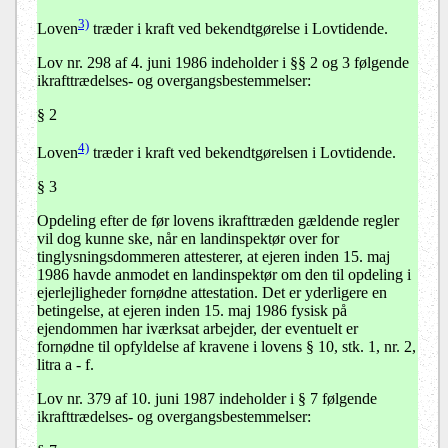
3)
Loven
træder i kraft ved bekendtgørelse i Lovtidende.
Lov nr. 298 af 4. juni 1986 indeholder i §§ 2 og 3 følgende
ikrafttrædelses- og overgangsbestemmelser:
§ 2
4)
Loven
træder i kraft ved bekendtgørelsen i Lovtidende.
§ 3
Opdeling efter de før lovens ikrafttræden gældende regler
vil dog kunne ske, når en landinspektør over for
tinglysningsdommeren attesterer, at ejeren inden 15. maj
1986 havde anmodet en landinspektør om den til opdeling i
ejerlejligheder fornødne attestation. Det er yderligere en
betingelse, at ejeren inden 15. maj 1986 fysisk på
ejendommen har iværksat arbejder, der eventuelt er
fornødne til opfyldelse af kravene i lovens § 10, stk. 1, nr. 2,
litra a - f.
Lov nr. 379 af 10. juni 1987 indeholder i § 7 følgende
ikrafttrædelses- og overgangsbestemmelser: