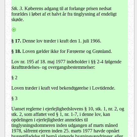
Stk. 3.
Køberens adgang til at forlange prisen nedsat
forældes i løbet af et halvt år fra tinglysning af endeligt
skøde.
§ 17.
Denne lov træder i kraft den 1. juli 1966.
§ 18.
Loven gælder ikke for Færøerne og Grønland.
Lov nr. 195 af 18. maj 1977 indeholder i §§ 2-4 følgende
ikrafttrædelses- og overgangsbestemmelser:
§ 2
Loven træder i kraft ved bekendtgørelse i Lovtidende.
§ 3
Uanset reglerne i ejerlejlighedslovens § 10, stk. 1, nr. 2, og
stk. 2, som affattet ved § 1, nr. 1-7, i denne lov, kan
opdelingen i ejerlejligheder anmeldes til
tinglysningsdommeren inden udgangen af marts måned
1978, såfremt ejeren inden 25. marts 1977 havde opnået
byggetilladelse til herpå sigtende bygningsændringer, eller