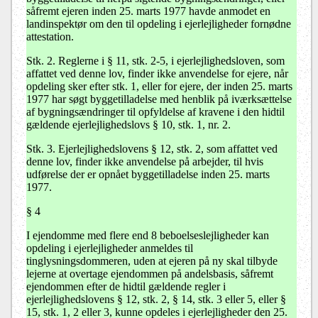
såfremt ejeren inden 25. marts 1977 havde anmodet en
landinspektør om den til opdeling i ejerlejligheder fornødne
attestation.
Stk. 2.
Reglerne i § 11, stk. 2-5, i ejerlejlighedsloven, som
affattet ved denne lov, finder ikke anvendelse for ejere, når
opdeling sker efter stk. 1, eller for ejere, der inden 25. marts
1977 har søgt byggetilladelse med henblik på iværksættelse
af bygningsændringer til opfyldelse af kravene i den hidtil
gældende ejerlejlighedslovs § 10, stk. 1, nr. 2.
Stk. 3.
Ejerlejlighedslovens § 12, stk. 2, som affattet ved
denne lov, finder ikke anvendelse på arbejder, til hvis
udførelse der er opnået byggetilladelse inden 25. marts
1977.
§ 4
I ejendomme med flere end 8 beboelseslejligheder kan
opdeling i ejerlejligheder anmeldes til
tinglysningsdommeren, uden at ejeren på ny skal tilbyde
lejerne at overtage ejendommen på andelsbasis, såfremt
ejendommen efter de hidtil gældende regler i
ejerlejlighedslovens § 12, stk. 2, § 14, stk. 3 eller 5, eller §
15, stk. 1, 2 eller 3, kunne opdeles i ejerlejligheder den 25.