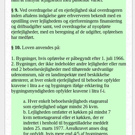
§ 9.
Ved overdragelse af en ejerlejlighed skal overdrageren
inden aftalens indgåelse gøre erhververen bekendt med en
opstilling over lejlighedens og ejerforeningens finansiering
og driftsudgifter samt, ved overdragelse af nyopførte
ejerlejligheder, med en beregning af de udgifter, opførelsen
har medført.
§ 10
.
Loven anvendes på:
1. Bygninger, hvis opførelse er påbegyndt efter 1. juli 1966.
2. Bygninger, der ikke indeholder andre lejligheder eller rum
end 2 beboelseslejligheder med tilhørende sædvanlige
udenomsrum, når en landinspektør med beskikkelse
attesterer, at hver enkelt ejerlejlighed til beboelse opfylder
kravene i litra a-e og bygningen ifølge erklæring fra
bygningsmyndigheden opfylder kravene i litra f-i.
a. Hver enkelt beboelseslejligheds etageareal
som ejerlejlighed udgør mindst 26 kvm.
b. Lejligheden omfatter et køkken på mindst 7
kvm nettoetageareal eller et køkken, der er
indrettet i henhold til byggetilladelse meddelt
inden 25. marts 1977. Arealkravet anses dog
for opfyldt, hvis mere end 4/5 af bygningens