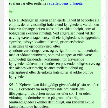
strafansvar efter reglerne i
straffelovens 5. kapitel.
§ 16 a
.
Betinger sælgeren af en ejerlejlighed til beboelse sig
en pris, der er væsentligt højere end lejlighedens værdi, kan
køberen forlange prisen nedsat til et sådant beløb, som af
boligretten skønnes rimeligt. Ved afgørelsen heraf vil der
navnlig være at tage hensyn til ejerlejlighedens beliggenhed,
størrelse, udstyr, kvalitet, tilstand, prioritetsforhold,
ansættelse til ejendomsværdi efter
ejendomsvurderingsloven, og øvrige forhold, sammenholdt
med et sådant prisniveau, som må antages at ville være
almindeligt gældende i kommunen for tilsvarende
lejligheder, såfremt der fandtes en passende boligreserve, og
der således var rimelig balance mellem udbud og
efterspørgsel efter de enkelte kategorier af ældre og nye
lejligheder.
Stk. 2.
Køberen kan ikke gyldigt give afkald på sin ret efter
stk. 1. Forbehold fra sælgerens side om handelens
tilbagegang, hvis prisen nedsættes efter stk. 1, er uden
virkning, medmindre retten på grund af særlige
omstændigheder skønner det ubilligt, om køberen skulle
kunne fastholde handelen.