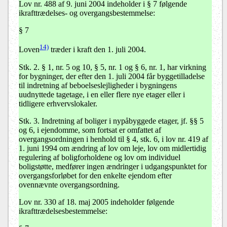
Lov nr. 488 af 9. juni 2004 indeholder i § 7 følgende
ikrafttrædelses- og overgangsbestemmelse:
§ 7
14)
Loven
træder i kraft den 1. juli 2004.
Stk. 2.
§ 1, nr. 5 og 10, § 5, nr. 1 og § 6, nr. 1, har virkning
for bygninger, der efter den 1. juli 2004 får byggetilladelse
til indretning af beboelseslejligheder i bygningens
uudnyttede tagetage, i en eller flere nye etager eller i
tidligere erhvervslokaler.
Stk. 3.
Indretning af boliger i nypåbyggede etager, jf. §§ 5
og 6, i ejendomme, som fortsat er omfattet af
overgangsordningen i henhold til § 4, stk. 6, i lov nr. 419 af
1. juni 1994 om ændring af lov om leje, lov om midlertidig
regulering af boligforholdene og lov om individuel
boligstøtte, medfører ingen ændringer i udgangspunktet for
overgangsforløbet for den enkelte ejendom efter
ovennævnte overgangsordning.
Lov nr. 330 af 18. maj 2005 indeholder følgende
ikrafttrædelsesbestemmelse: