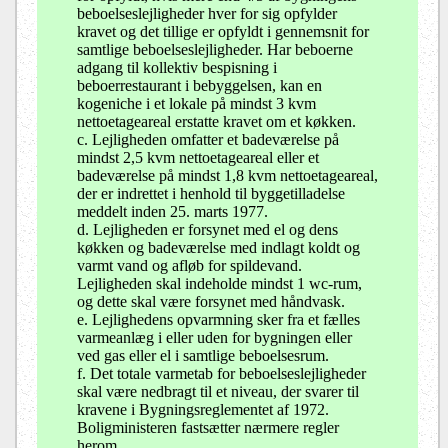
beboelseslejligheder hver for sig opfylder
kravet og det tillige er opfyldt i gennemsnit for
samtlige beboelseslejligheder. Har beboerne
adgang til kollektiv bespisning i
beboerrestaurant i bebyggelsen, kan en
kogeniche i et lokale på mindst 3 kvm
nettoetageareal erstatte kravet om et køkken.
c. Lejligheden omfatter et badeværelse på
mindst 2,5 kvm nettoetageareal eller et
badeværelse på mindst 1,8 kvm nettoetageareal,
der er indrettet i henhold til byggetilladelse
meddelt inden 25. marts 1977.
d. Lejligheden er forsynet med el og dens
køkken og badeværelse med indlagt koldt og
varmt vand og afløb for spildevand.
Lejligheden skal indeholde mindst 1 wc-rum,
og dette skal være forsynet med håndvask.
e. Lejlighedens opvarmning sker fra et fælles
varmeanlæg i eller uden for bygningen eller
ved gas eller el i samtlige beboelsesrum.
f. Det totale varmetab for beboelseslejligheder
skal være nedbragt til et niveau, der svarer til
kravene i Bygningsreglementet af 1972.
Boligministeren fastsætter nærmere regler
herom.