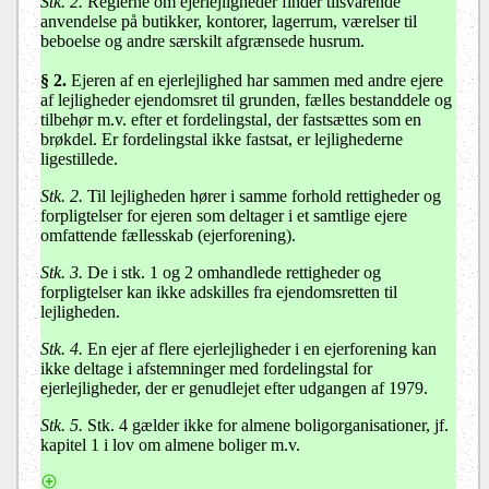
Stk. 2.
Reglerne om ejerlejligheder finder tilsvarende
anvendelse på butikker, kontorer, lagerrum, værelser til
beboelse og andre særskilt afgrænsede husrum.
§ 2
.
Ejeren af en ejerlejlighed har sammen med andre ejere
af lejligheder ejendomsret til grunden, fælles bestanddele og
tilbehør m.v. efter et fordelingstal, der fastsættes som en
brøkdel. Er fordelingstal ikke fastsat, er lejlighederne
ligestillede.
Stk. 2.
Til lejligheden hører i samme forhold rettigheder og
forpligtelser for ejeren som deltager i et samtlige ejere
omfattende fællesskab (ejerforening).
Stk. 3.
De i stk. 1 og 2 omhandlede rettigheder og
forpligtelser kan ikke adskilles fra ejendomsretten til
lejligheden.
Stk. 4.
En ejer af flere ejerlejligheder i en ejerforening kan
ikke deltage i afstemninger med fordelingstal for
ejerlejligheder, der er genudlejet efter udgangen af 1979.
Stk. 5.
Stk. 4 gælder ikke for almene boligorganisationer, jf.
kapitel 1 i lov om almene boliger m.v.