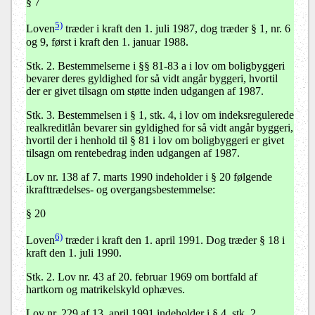
§ 7
5)
Loven
træder i kraft den 1. juli 1987, dog træder § 1, nr. 6
og 9, først i kraft den 1. januar 1988.
Stk. 2.
Bestemmelserne i §§ 81-83 a i lov om boligbyggeri
bevarer deres gyldighed for så vidt angår byggeri, hvortil
der er givet tilsagn om støtte inden udgangen af 1987.
Stk. 3.
Bestemmelsen i § 1, stk. 4, i lov om indeksregulerede
realkreditlån bevarer sin gyldighed for så vidt angår byggeri,
hvortil der i henhold til § 81 i lov om boligbyggeri er givet
tilsagn om rentebedrag inden udgangen af 1987.
Lov nr. 138 af 7. marts 1990 indeholder i § 20 følgende
ikrafttrædelses- og overgangsbestemmelse:
§ 20
6)
Loven
træder i kraft den 1. april 1991. Dog træder § 18 i
kraft den 1. juli 1990.
Stk. 2.
Lov nr. 43 af 20. februar 1969 om bortfald af
hartkorn og matrikelskyld ophæves.
Lov nr. 229 af 13. april 1991 indeholder i § 4, stk. 2,