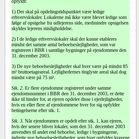
opfyldt:
1) Der skal på opdelingstidspunktet være ledige
erhvervslokaler. Lokalerne må ikke være blevet ledige som
følge af opsigelse fra udlejerens side, medmindre opsigelsen
skyldes lejerens misligholdelse.
2) I de ledige erhvervslokaler skal der kunne etableres
mindst det samme antal beboelseslejligheder, som var
registreret i BBR i samtlige bygninger på ejendommen den
31. december 2003.
3) De nye beboelseslejligheder skal hver være på mindst 85
m² bruttoetageareal. Lejlighedernes tinglyste areal skal dog
mindst være på 75 m².
Stk. 2.
Er flere ejendomme registreret under samme
ejendomsnummer i BBR den 31. december 2003, er dette
ikke til hinder for, at ejeren opdeler disse i ejerlejligheder,
hvis en eller flere af ejendommene hver for sig opfylder
betingelserne efter stk. 1.
Stk. 3.
Når ejendommen er opdelt efter stk. 1, kan ejeren,
hvis der senere bliver lokaler, som den 31. december 2003
anvendtes til andet end beboelse, ledige i bygningerne,
indrette nye beboelseslejligheder, som hver opfylder kravene