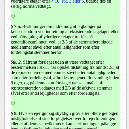
yderligere etager efter
§ 10, stk. 3 eller 6
, udarbejdes en
særlig normalvedtægt.
§ 7 a
.
Beslutninger om indretning af tagboliger på
fællesejendom ved indretning af eksisterende tagetager eller
ved påbygning af yderligere etager træffes på
generalforsamlingen ved, at 2/3 af de stemmeberettigede
medlemmer såvel efter antal lejligheder som efter
fordelingstal stemmer herfor.
Stk. 2.
Såfremt forslaget uden at være vedtaget efter
bestemmelsen i stk. 1 har opnået tilslutning fra mindst 2/3 af
de repræsenterede medlemmer såvel efter antal lejligheder
som efter fordelingstal, afholdes ny generalforsamling inden
8 uger, og på denne kan forslaget uanset antallet af
repræsenterede vedtages med 2/3 af de afgivne stemmer
såvel efter antal lejligheder som efter fordelingstal.
§ 8.
Hvis en ejer gør sig skyldig i grov eller oftere gentagen
misligholdelse af sine forpligtelser over for ejerforeningen
eller et af dennes medlemmer, kan ejerforeningen pålægge
ham at fraflytte lejligheden med passende varsel.