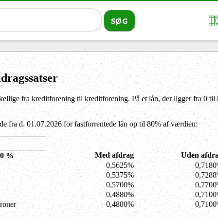
idragssatser
kellige fra kreditforening til kreditforening. På et lån, der ligger fra 
e fra d. 01.07.2026 for fastforrentede lån op til 80% af værdien:
Med afdrag
Uden afdr
80 %
0,5625%
0,718
0,5375%
0,728
0,5700%
0,770
0,4880%
0,710
roner
0,4880%
0,710