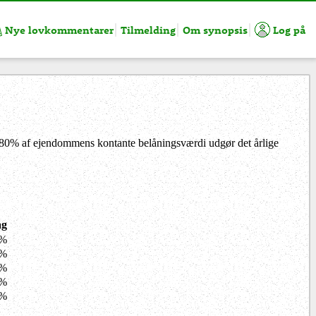
Nye lovkommentarer
Tilmelding
Om synopsis
Log på
0 til 80% af ejendommens kontante belåningsværdi udgør det årlige
ag
0%
8%
0%
0%
0%