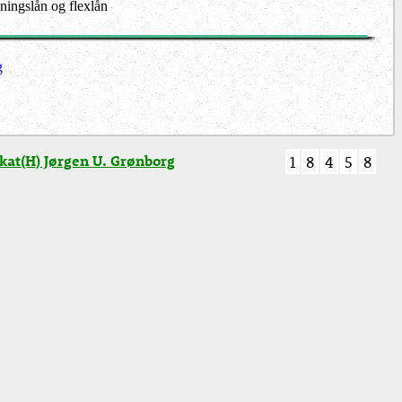
sningslån og flexlån
g
at(H) Jørgen U. Grønborg
1
8
4
5
8