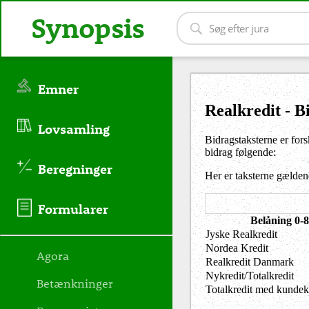
Synopsis
Emner
Realkredit - B
Lovsamling
Bidragstaksterne er fors
bidrag følgende:
Beregninger
Her er taksterne gældend
Formularer
Belåning 0-
Jyske Realkredit
Nordea Kredit
Agora
Realkredit Danmark
Nykredit/Totalkredit
Betænkninger
Totalkredit med kundek