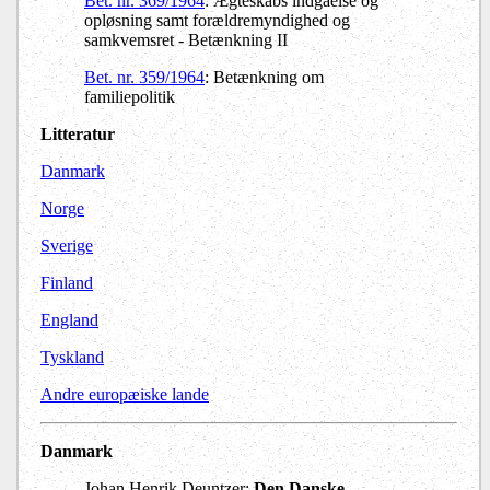
Bet. nr. 369/1964
: Ægteskabs indgåelse og
opløsning samt forældremyndighed og
samkvemsret - Betænkning II
Bet. nr. 359/1964
: Betænkning om
familiepolitik
Litteratur
Danmark
Norge
Sverige
Finland
England
Tyskland
Andre europæiske lande
Danmark
Johan Henrik Deuntzer:
Den Danske