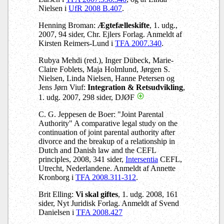
Nielsen i
UfR 2008 B.407
.
Henning Broman:
Ægtefælleskifte
, 1. udg.,
2007, 94 sider, Chr. Ejlers Forlag. Anmeldt af
Kirsten Reimers-Lund i
TFA 2007.340
.
Rubya Mehdi (red.), Inger Dübeck, Marie-
Claire Foblets, Maja Holmlund, Jørgen S.
Nielsen, Linda Nielsen, Hanne Petersen og
Jens Jørn Viuf:
Integration & Retsudvikling
,
1. udg. 2007, 298 sider, DJØF
C. G. Jeppesen de Boer: "Joint Parental
Authority" A comparative legal study on the
continuation of joint parental authority after
divorce and the breakup of a relationship in
Dutch and Danish law and the CEFL
principles, 2008, 341 sider,
Intersentia
CEFL,
Utrecht, Nederlandene. Anmeldt af Annette
Kronborg i
TFA 2008.311-312
.
Brit Elling:
Vi skal giftes
, 1. udg. 2008, 161
sider, Nyt Juridisk Forlag. Anmeldt af Svend
Danielsen i
TFA 2008.427