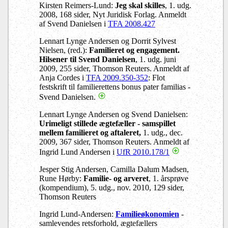
Kirsten Reimers-Lund:
Jeg skal skilles
, 1. udg.
2008, 168 sider, Nyt Juridisk Forlag. Anmeldt
af Svend Danielsen i
TFA 2008.427
Lennart Lynge Andersen og Dorrit Sylvest
Nielsen, (red.):
Familieret og engagement.
Hilsener til Svend Danielsen
, 1. udg. juni
2009, 255 sider, Thomson Reuters. Anmeldt af
Anja Cordes i
TFA 2009.350-352
: Flot
festskrift til familierettens bonus pater familias -
Svend Danielsen.
Lennart Lynge Andersen og Svend Danielsen:
Urimeligt stillede ægtefæller - samspillet
mellem familieret og aftaleret,
1. udg., dec.
2009, 367 sider, Thomson Reuters. Anmeldt af
Ingrid Lund Andersen i
UfR 2010.178/1
Jesper Stig Andersen, Camilla Dalum Madsen,
Rune Hørby:
Familie- og arveret
, 1. årsprøve
(kompendium), 5. udg., nov. 2010, 129 sider,
Thomson Reuters
Ingrid Lund-Andersen:
Familieøkonomien
-
samlevendes retsforhold, ægtefællers