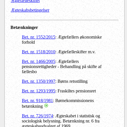
Ægtefælleskiftet
Ægteskabsbetingelser
Betænkninger
Bet. nr. 1552/2015
: Ægtefællers økonomiske
forhold
Bet. nr. 1518/2010
: Ægtefælleskifter m.v.
Bet. nr. 1466/2005
: Ægtefællers
pensionsrettigheder - Behandling på skifte af
fællesbo
Bet. nr. 1350/1997
: Børns retsstilling
Bet. nr. 1293/1995
: Fraskiltes pensionsret
Bet. nr. 918/1981
: Børnekommissionens
betænkning
Bet. nr. 726/1974
: Ægteskabet i statistisk og
sociologisk belysning. Betænkning nr. 6 fra
ægteskabsudvalget af 1969