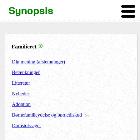
Synopsis
Familieret
Din mening (afstemninger)
Betænkninger
Litteratur
Nyheder
Adoption
Børnefamilieydelse og børnetilskud
Domstolssager