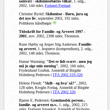
samvær - skilsmissebørns vilkår
, 1. udg.,
2002, 144 sider,
Forlaget Fremad
.
Christine Byriel:
Skilsmisse - Børn, jura og
det nye liv
, september 2002, 192 sider,
Politikens håndbøger
Tidsskrift for Familie- og Arveret 1997 -
2001
, nov. 2002, 2398 sider, Thomson.
Rune Hørby og Jesper Stig Andersen:
Familie-
og arveret
, 1. årsprøve (kompendium), 2. udg.,
2002, 148 sider, Thomson.
Hanne Warming:
"Det er lidt svært - men jeg
må jo sige min mening"
, 2002, 160 sider,
Frydenlund Grafisk. Anmeldt af Birgitte
Holmberg Pedersen i
TFA 2002.319-320
.
Helene Flendt:
"Skilt - og hva' så?"
, 2002,
128 sider, Kroghs Forlag. Anmeldt af Birgitte
Holmberg Pedersen i
TFA 2002.320
.
Bjarne E. Pedersen:
Grønlandsk person-,
familie- og arveret m.v.
, 1. udg., 2002, 215
sider, Forlaget Atuagkat. Anmeldt af Nicholas