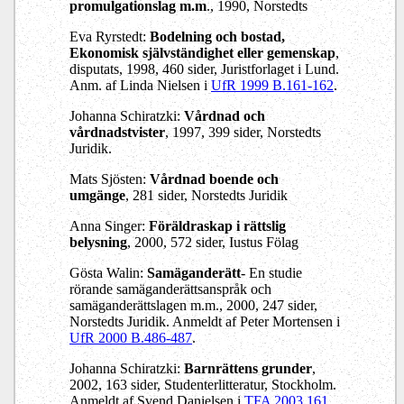
promulgationslag m.m
., 1990, Norstedts
Eva Ryrstedt:
Bodelning och bostad,
Ekonomisk självständighet eller gemenskap
,
disputats, 1998, 460 sider, Juristforlaget i Lund.
Anm. af Linda Nielsen i
UfR 1999 B.161-162
.
Johanna Schiratzki:
Vårdnad och
vårdnadstvister
, 1997, 399 sider, Norstedts
Juridik.
Mats Sjösten:
Vårdnad boende och
umgänge
, 281 sider, Norstedts Juridik
Anna Singer:
Föräldraskap i rättslig
belysning
, 2000, 572 sider, Iustus Fölag
Gösta Walin:
Samäganderätt
- En studie
rörande samäganderättsanspråk och
samäganderättslagen m.m., 2000, 247 sider,
Norstedts Juridik. Anmeldt af Peter Mortensen i
UfR 2000 B.486-487
.
Johanna Schiratzki:
Barnrättens grunder
,
2002, 163 sider, Studenterlitteratur, Stockholm.
Anmeldt af Svend Danielsen i
TFA 2003.161
.