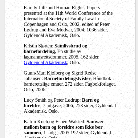
Family Life and Human Rights, Papers
presented at the 11th World Conference of the
International Society of Family Law in
Copenhagen and Oslo, 2002, edited af Peter
Lødrup and Eva Modvar, 2004, 1036 sider,
Gyldendal Akademisk, Oslo.
Kristin Sjørten:
Samlivsbrud og
barnefordeling
, En studie av
lagmannsrettsdommer, 2005, 162 sider,
Gyldendal Akademisk
, Oslo.
Gunn-Mari Kjølberg og Sigrid Redse
Johansen:
Barnefordelingstvister
, Håndbok i
barnerettslige emner, 272 sider, Fagbokforlaget,
Oslo, 2006.
Lucy Smith og Peter Lødrup:
Barn og
foreldre
, 7. utgave, 2006, 253 sider, Gyldendal
Akademisk, Oslo.
Katrin Koch og Espen Walsted:
Samvær
mellom barn og foreldre som ikke bor
sammen
, 1. udg., 2005 192 sider, Gyldendal