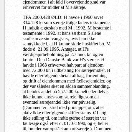
ejendommen i alt fald i overvejende grad var
erhvervet for midler af M's særeje.
TFA 2000.428 ØLD: H havde i 1960 arvet
314.128 kr som særeje ifølge faders testamente.
H indgik ægteskab med M i 1992. M bestemte i
testamente i 1992, at hans særbarn S alene
skulle arve sin tvangsarv, hvis han ikke
samtykkede i, at H kunne sidde i uskiftet bo. M
døde d. 21.09.1995. Antaget, at H's
værdipapirbeholdning på 2,7 mio. kr. og en
konto i Den Danske Bank var H's særeje. H
havde i 1963 erhvervet halvpart af ejendom
med 72.000 kr. i udbetaling for særejemidler. H
havde efterfølgende betalt afdrag, forrentning
og drift af ejendommen med fællesejemidler, og
der var således sket en sådan sammenblanding,
at hendes andel på 557.500 kr. helt eller delvis
ikke kunne anses som særeje, ligesom en
eventuel særejeandel ikke var påviselig.
(Dommen er i strid med princippet om, at et
aktiv ikke efterfølgende skifter status. ØL tog
ikke stilling til, om indtægterne af særejet var
fælleseje også efter d. 01.10.1990, og ej heller
til, om der var opstået anpartssæreje.). Dommen