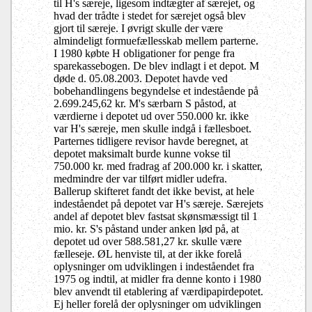
til H's særeje, ligesom indtægter af særejet, og
hvad der trådte i stedet for særejet også blev
gjort til særeje. I øvrigt skulle der være
almindeligt formuefællesskab mellem parterne.
I 1980 købte H obligationer for penge fra
sparekassebogen. De blev indlagt i et depot. M
døde d. 05.08.2003. Depotet havde ved
bobehandlingens begyndelse et indestående på
2.699.245,62 kr. M's særbarn S påstod, at
værdierne i depotet ud over 550.000 kr. ikke
var H's særeje, men skulle indgå i fællesboet.
Parternes tidligere revisor havde beregnet, at
depotet maksimalt burde kunne vokse til
750.000 kr. med fradrag af 200.000 kr. i skatter,
medmindre der var tilført midler udefra.
Ballerup skifteret fandt det ikke bevist, at hele
indeståendet på depotet var H's særeje. Særejets
andel af depotet blev fastsat skønsmæssigt til 1
mio. kr. S's påstand under anken lød på, at
depotet ud over 588.581,27 kr. skulle være
fælleseje. ØL henviste til, at der ikke forelå
oplysninger om udviklingen i indeståendet fra
1975 og indtil, at midler fra denne konto i 1980
blev anvendt til etablering af værdipapirdepotet.
Ej heller forelå der oplysninger om udviklingen