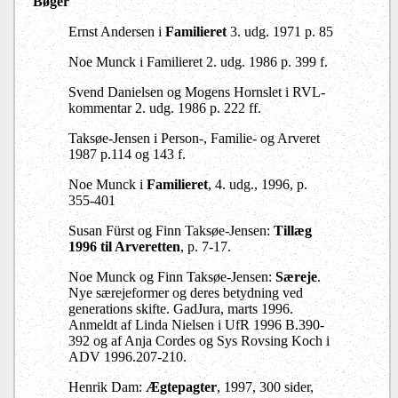
Bøger
Ernst Andersen i
Familieret
3. udg. 1971 p. 85
Noe Munck i Familieret 2. udg. 1986 p. 399 f.
Svend Danielsen og Mogens Hornslet i RVL-
kommentar 2. udg. 1986 p. 222 ff.
Taksøe-Jensen i Person-, Familie- og Arveret
1987 p.114 og 143 f.
Noe Munck i
Familieret
, 4. udg., 1996, p.
355-401
Susan Fürst og Finn Taksøe-Jensen:
Tillæg
1996 til Arveretten
, p. 7-17.
Noe Munck og Finn Taksøe-Jensen:
Særeje
.
Nye særejeformer og deres betydning ved
generations skifte. GadJura, marts 1996.
Anmeldt af Linda Nielsen i UfR 1996 B.390-
392 og af Anja Cordes og Sys Rovsing Koch i
ADV 1996.207-210.
Henrik Dam:
Ægtepagter
, 1997, 300 sider,