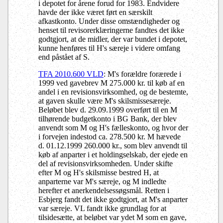
i depotet for årene forud for 1983. Endvidere
havde der ikke været ført en særskilt
afkastkonto. Under disse omstændigheder og
henset til revisorerklæringerne fandtes det ikke
godtgjort, at de midler, der var bundet i depotet,
kunne henføres til H's særeje i videre omfang
end påstået af S.
TFA 2010.600 VLD
:
M's
forældre forærede i
1999 ved gavebrev M 275.000 kr. til køb af en
andel i en revisionsvirksomhed, og de bestemte,
at gaven skulle være
M's skilsmissesæreje.
Beløbet blev d. 29.09.1999 overført til en M
tilhørende budgetkonto i BG Bank, der blev
anvendt som M og H's fælleskonto, og hvor der
i forvejen indestod ca. 278.500 kr. M hævede
d. 01.12.1999 260.000 kr., som blev anvendt til
køb af anparter i et holdingselskab, der ejede en
del af revisionsvirksomheden. Under skifte
efter M og H's skilsmisse bestred H, at
anparterne var M's særeje, og M indledte
herefter et anerkendelsessøgsmål. Retten i
Esbjerg fandt det ikke godtgjort, at M's anparter
var særeje. VL fandt ikke grundlag for at
tilsidesætte, at beløbet var ydet M som en gave,