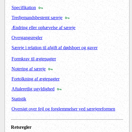
Specifikation
Tredjemandsbestemt særeje
Ændring eller ophævelse af særeje
Overgangsregler
Særeje i relation til afgift af dødsboer og gaver
Formkrav til ægtepagter
Notering af særeje
Fortolkning af ægtepagter
Aftaleretlig ugyldighed
Statistik
Oversigt over fejl og forglemmelser ved særejereformen
Retsregler