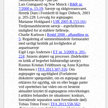
Lars Grøngaard og Noe Munck i
R&R nr.
7/2000 p. 15-19
: Særeje og rådgiveransvaret.
Henrik Dam i Festskrift til Inger Dübeck, 2003
p. 205-228: Lovvalg for ægtepagter.
Marianne Holdgaard i
UfR 2005 B.153-161
:
Tredjemandsbestemt særeje - ægtefællernes
mulighed for at etablere fælleseje.
Charlie Karlsson i
Rettid 2008 - afhandling nr.
5
: Regulering af sammenblandede formuearter
med særligt henblik på lovligheden af
anpartssæreje
Eigil Lego Andersen i
ET nr. 3/2009 p. 201-
224
: Juraens aktører og processer. (Indeholder
en kritik af begrebet fuldstændigt særeje)
Rasmus Kristian Feldthusen og Anne Kjærhus
Mortensen i
TFA 2013.307-316
: Om
ægtepagter og ugyldighed (Forfatterne
diskuterer spørgsmålet, om en ægtepagt skal
erklæres for ugyldig, når en eller begge parter
ved oprettelsen har viden om en bestemt
aktualitet knyttet til ægtepagtens retsvirkninger.
I artiklen behandles tre situationer: konkurs,
forestående separation samt forestående død)
Tobias Triton Frost i
TFA 2013.558-562
: