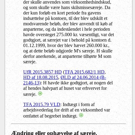
der skulle anvendes som virksomhedsindskud,
og som skulle være hans skilsmissesæreje. Da
der kun forløb en kort periode fra gavens
indsættelse på kontoen, til der blev udskilt et
modsvarende beløb, der blev anvendt til køb af
anparterne, og da indeståendet i hele perioden
havde oversteget 275.000 kr. væsentligt, var det
godtgjort, at særejet var i behold på kontoen d.
01.12.1999, hvor der blev hævet 260.000 kr.,
og at dette beløb udgjorde M's særeje. H skulle
derfor anerkende, at anparterne tilhørte M som
særeje.
UfR 2015.3857 HD
(
TFA 2015.682/1 HD
,
HD af 18.08.2015
,
ØLD af 24.06.2014 (B-
2146-13)
: H havde ikke godtgjort, at nogen del
af hendes halvpart af huset var erhvervet for
særeje.
TFA 2015.79 VLD
: Indtægt i form af
arbejdsvederlag for drift af en virksomhed var
omfattet af begrebet indtægt.
Ændring eller ophævelse af særeje.