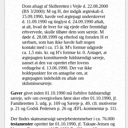
Dom afsagt af Skifteretten i Vejle d. 22.08.2000
(BS 3/2000): M og H, der indgik ægteskab d.
15.09.1990, havde ved ægtepagt underskrevet
d. 11.09.1990 og tinglyst d. 24.09.1990 aftalt,
at alt, hvad de hver for sig ejede eller fremtidigt
erhvervede, skulle tilhøre dem som særeje. M
døde d. 28.08.1999 og efterlod sig foruden H et
særbarn, som han ikke havde haft nogen
kontakt med i ca. 15 år. M's formue udgjorde
ca. 1,5 mio. kr. og H's formue kr. 0. Antaget, at
ægtepagten konstituerede fuldstændigt særeje,
uanset at den var oprettet efter lovens
vedtagelse d. 13.06.1990. Der var ikke
holdepunkter for en antagelse om, at
ægtepagten indeholdt en aftale om
skilsmissesæreje.
Gaver
givet inden 01.10.1990 må forblive fuldstændigt
særeje, selv om overgivelsen først sker efter 01.10.1990, jf.
Familieretten 3. udg. p. 169 og Særeje p. 49, cfr. motiverne
p. 21 og Godsk Pedersen p. 26 og ÆFL-kommentar p. 111.
Der findes skønsmæssigt særejebestemmelser i ca. 76.000
testamenter
oprettet før 01.10.1990, jf. Taksøe-Jensen og