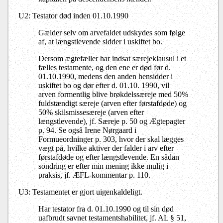
U2: Testator død inden 01.10.1990
Gælder selv om arvefaldet udskydes som følge
af, at længstlevende sidder i uskiftet bo.
Dersom ægtefæller har indsat særejeklausul i et
fælles testamente, og den ene er død før d.
01.10.1990, medens den anden hensidder i
uskiftet bo og dør efter d. 01.10. 1990, vil
arven formentlig blive brøkdelssæreje med 50%
fuldstændigt særeje (arven efter førstafdøde) og
50% skilsmissesæreje (arven efter
længstlevende), jf. Særeje p. 50 og Ægtepagter
p. 94. Se også Irene Nørgaard i
Formueordninger p. 303, hvor der skal lægges
vægt på, hvilke aktiver der falder i arv efter
førstafdøde og efter længstlevende. En sådan
sondring er efter min mening ikke mulig i
praksis, jf. ÆFL-kommentar p. 110.
U3: Testamentet er gjort uigenkaldeligt.
Har testator fra d. 01.10.1990 og til sin død
uafbrudt savnet testamentshabilitet, jf. AL § 51,