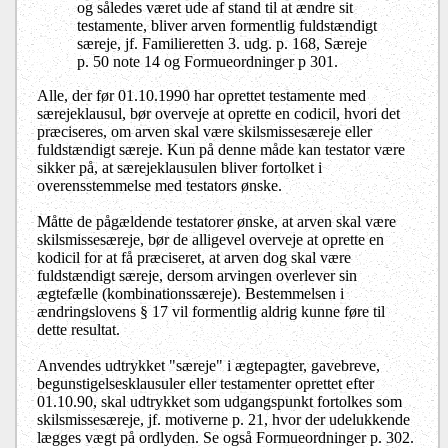
og således været ude af stand til at ændre sit
testamente, bliver arven formentlig fuldstændigt
særeje, jf. Familieretten 3. udg. p. 168, Særeje
p. 50 note 14 og Formueordninger p 301.
Alle, der før 01.10.1990 har oprettet testamente med
særejeklausul, bør overveje at oprette en codicil, hvori det
præciseres, om arven skal være skilsmissesæreje eller
fuldstændigt særeje. Kun på denne måde kan testator være
sikker på, at særejeklausulen bliver fortolket i
overensstemmelse med testators ønske.
Måtte de pågældende testatorer ønske, at arven skal være
skilsmissesæreje, bør de alligevel overveje at oprette en
kodicil for at få præciseret, at arven dog skal være
fuldstændigt særeje, dersom arvingen overlever sin
ægtefælle (kombinationssæreje). Bestemmelsen i
ændringslovens § 17 vil formentlig aldrig kunne føre til
dette resultat.
Anvendes udtrykket "særeje" i ægtepagter, gavebreve,
begunstigelsesklausuler eller testamenter oprettet efter
01.10.90, skal udtrykket som udgangspunkt fortolkes som
skilsmissesæreje, jf. motiverne p. 21, hvor der udelukkende
lægges vægt på ordlyden. Se også Formueordninger p. 302.