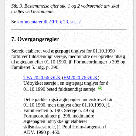
Stk. 3
. Bestemmelse efter stk. 1 og 2 vedrørende arv skal
træffes ved testamente.
Se
kommentarer til ÆFL § 23, stk. 2
7. Overgangsregler
Særeje etableret ved
ægtepagt
tinglyst før 01.10.1990
forbliver fuldstændigt særeje, medmindre der oprettes tillæg
til ægtepagt efter 01.10.1990, jf. Formueordninger p 395 og
Familieret 5. udg. p. 396.
TFA 2020.66 ØLK
(
FM2020.76 ØLK
):
Udtrykket særeje i en ægtepagt tinglyst før d.
01.10.1990 betød fuldstændigt særeje.
Dette gælder også ægtepagter underskrevet før
01.10.1990, men tinglyst efter 01.10.1990, jf.
Familieretten p. 190, Særeje p. 49 og
Formueordninger p. 396, medmindre
ægtepagten udtrykkeligt etablerer
skilsmissesæreje, jf. Poul Holm-Jørgensen i
ADV. 1990 p. 460.