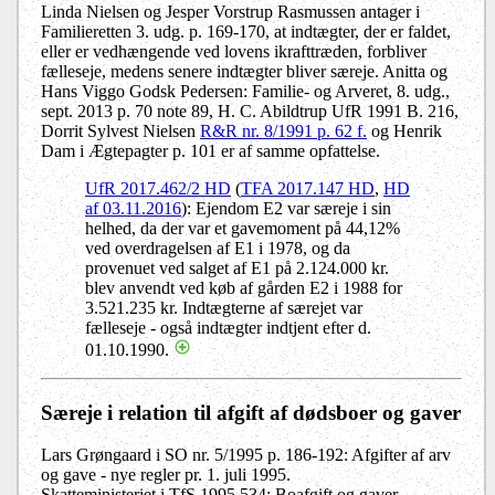
Linda Nielsen og Jesper Vorstrup Rasmussen antager i
Familieretten 3. udg. p. 169-170, at indtægter, der er faldet,
eller er vedhængende ved lovens ikrafttræden, forbliver
fælleseje, medens senere indtægter bliver særeje. Anitta og
Hans Viggo Godsk Pedersen: Familie- og Arveret, 8. udg.,
sept. 2013 p. 70 note 89, H. C. Abildtrup UfR 1991 B. 216,
Dorrit Sylvest Nielsen
R&R nr. 8/1991 p. 62 f.
og Henrik
Dam i Ægtepagter p. 101 er af samme opfattelse.
UfR 2017.462/2 HD
(
TFA 2017.147 HD
,
HD
af 03.11.2016
): Ejendom E2 var særeje i sin
helhed, da der var et gavemoment på 44,12%
ved overdragelsen af E1 i 1978, og da
provenuet ved salget af E1 på 2.124.000 kr.
blev anvendt ved køb af gården E2 i 1988 for
3.521.235 kr. Indtægterne af særejet var
fælleseje - også indtægter indtjent efter d.
01.10.1990.
Særeje i relation til afgift af dødsboer og gaver
Lars Grøngaard i SO nr. 5/1995 p. 186-192: Afgifter af arv
og gave - nye regler pr. 1. juli 1995.
Skatteministeriet i TfS 1995.534: Boafgift og gaver.