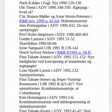
Niels Kahlke i Fagl. Nyt 1990.129-130
Ole Theut i ADV 1990.348-350: Ægtepagt -
hvad så?
Chr. Bojsen-Møller og Anne Worm-Petersen i
R&R nov. 1990 p. 61-64
: Skilsmissesæreje
Jens Pontoppidan i ADV 1990.432: De nye
særejeregler
Povl Holm-Jørgensen i ADV 1990.460-461
Grethe Laursen i ADV 1991.51-52
Skarrildhus 1990.60-66
Irene Nørgaard UfR 1991 B.139-142
Dorrit Sylvest Nielsen i
R&R 8/1991 p. 58 ff.
Finn Taksøe-Jensen i ADV 1992.151-152: Nye
muligheder ved koncipering af testamenter og
ægtepagter
Lene Hjorth Larsen i ADV 1992.232:
Særejereformen
Finn Taksøe-Jensen og Jesper Vorstrup
Rasmussen i UfR 1992 B.421-427: Nye
særejeformer. Kombinationssæreje, et
Columbusæg
Kim Henningsen i ADV 1993.5-6:
Kombinationssæreje med tidsbegrænsning af
skilsmissesærejet
Finn Taksøe-Jensen i ADV 1993.41-42: Skal