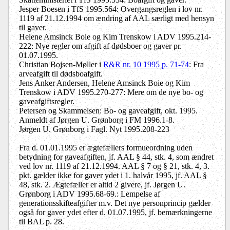
Jesper Boesen i TfS 1995.564: Overgangsreglen i lov nr.
1119 af 21.12.1994 om ændring af AAL særligt med hensyn
til gaver.
Helene Amsinck Boie og Kim Trenskow i ADV 1995.214-
222: Nye regler om afgift af dødsboer og gaver pr.
01.07.1995.
Christian Bojsen-Møller i
R&R nr. 10 1995 p. 71-74
: Fra
arveafgift til dødsboafgift.
Jens Anker Andersen, Helene Amsinck Boie og Kim
Trenskow i ADV 1995.270-277: Mere om de nye bo- og
gaveafgiftsregler.
Petersen og Skammelsen: Bo- og gaveafgift, okt. 1995.
Anmeldt af Jørgen U. Grønborg i FM 1996.1-8.
Jørgen U. Grønborg i Fagl. Nyt 1995.208-223
Fra d. 01.01.1995 er ægtefællers formueordning uden
betydning for gaveafgiften, jf. AAL § 44, stk. 4, som ændret
ved lov nr. 1119 af 21.12.1994. AAL § 7 og § 21, stk. 4, 3.
pkt. gælder ikke for gaver ydet i 1. halvår 1995, jf. AAL §
48, stk. 2. Ægtefæller er altid 2 givere, jf. Jørgen U.
Grønborg i ADV 1995.68-69.: Lempelse af
generationsskifteafgifter m.v. Det nye personprincip gælder
også for gaver ydet efter d. 01.07.1995, jf. bemærkningerne
til BAL p. 28.