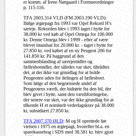
er komm. af Irene Nørgaard i Formueordninger
p. 115-116.
TFA 2003.314 VLD (FM 2003.190 VLD):
Ifølge ægtepagt fra 1993 var Opel Rekord H's
særeje. Rekorden blev i 1993 taget i bytte for
38.000 kr ved køb af Opel Omega for 106.000
kr. Denne Omega blev i 1999 - efter af være
blevet istandsat for 20.000 kr. - taget i bytte for
27.850 kr. ved købet af en ny Peugeot 206 for
141.850 kr. På baggrund af den
sammenblanding af særejemidler og
fællesbomidler, der således var sket, tiltrådtes
det, at der ikke var grundlag for at holde
Peugeoten uden for delingen af fællesboet.
Som følge af den begrænsede andel af
Peugeotens værdi, der hidrørte fra den bil, der
blev givet i bytte, samt den værdiforringelse,
der senere var sket, var der ikke grundlag for at
tilkende H et nominelt vederlagskrav på 38.000
kr, subsidiært 27.850 kr.
TFA 2007.370 ØLD
: M og H oprettede før
vielsen i 1975 en ægtepagt, hvorefter bl.a. en
sparekassebog i SDS med 38.581 kr. blev gjort