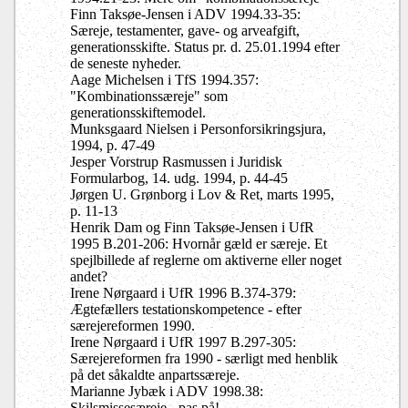
Finn Taksøe-Jensen i ADV 1994.33-35:
Særeje, testamenter, gave- og arveafgift,
generationsskifte. Status pr. d. 25.01.1994 efter
de seneste nyheder.
Aage Michelsen i TfS 1994.357:
"Kombinationssæreje" som
generationsskiftemodel.
Munksgaard Nielsen i Personforsikringsjura,
1994, p. 47-49
Jesper Vorstrup Rasmussen i Juridisk
Formularbog, 14. udg. 1994, p. 44-45
Jørgen U. Grønborg i Lov & Ret, marts 1995,
p. 11-13
Henrik Dam og Finn Taksøe-Jensen i UfR
1995 B.201-206: Hvornår gæld er særeje. Et
spejlbillede af reglerne om aktiverne eller noget
andet?
Irene Nørgaard i UfR 1996 B.374-379:
Ægtefællers testationskompetence - efter
særejereformen 1990.
Irene Nørgaard i UfR 1997 B.297-305:
Særejereformen fra 1990 - særligt med henblik
på det såkaldte anpartssæreje.
Marianne Jybæk i ADV 1998.38:
Skilsmissesæreje - pas på!