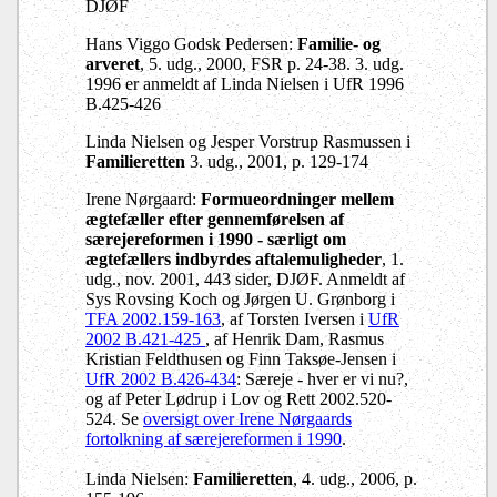
DJØF
Hans Viggo Godsk Pedersen:
Familie- og
arveret
, 5. udg., 2000, FSR p. 24-38.
3. udg.
1996 er anmeldt af Linda Nielsen i UfR 1996
B.425-426
Linda Nielsen og Jesper Vorstrup Rasmussen i
Familieretten
3. udg., 2001, p. 129-174
Irene Nørgaard:
Formueordninger mellem
ægtefæller efter gennemførelsen af
særejereformen i 1990 - særligt om
ægtefællers indbyrdes aftalemuligheder
, 1.
udg., nov. 2001, 443 sider, DJØF. Anmeldt af
Sys Rovsing Koch og Jørgen U. Grønborg i
TFA 2002.159-163
, af Torsten Iversen i
UfR
2002 B.421-425
, af Henrik Dam, Rasmus
Kristian Feldthusen og Finn Taksøe-Jensen i
UfR 2002 B.426-434
: Særeje - hver er vi nu?,
og af Peter Lødrup i Lov og Rett 2002.520-
524. Se
oversigt over Irene Nørgaards
fortolkning af særejereformen i 1990
.
Linda Nielsen:
Familieretten
, 4. udg., 2006, p.