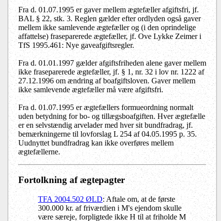
Fra d. 01.07.1995 er gaver mellem ægtefæller afgiftsfri, jf.
BAL § 22, stk. 3. Reglen gælder efter ordlyden også gaver
mellem ikke samlevende ægtefæller og (i den oprindelige
affattelse) fraseparerede ægtefæller, jf. Ove Lykke Zeimer i
TfS 1995.461: Nye gaveafgiftsregler.
Fra d. 01.01.1997 gælder afgiftsfriheden alene gaver mellem
ikke fraseparerede ægtefæller, jf. § 1, nr. 32 i lov nr. 1222 af
27.12.1996 om ændring af boafgiftsloven. Gaver mellem
ikke samlevende ægtefæller må være afgiftsfri.
Fra d. 01.07.1995 er ægtefællers formueordning normalt
uden betydning for bo- og tillægsboafgiften. Hver ægtefælle
er en selvstændig arvelader med hver sit bundfradrag, jf.
bemærkningerne til lovforslag L 254 af 04.05.1995 p. 35.
Uudnyttet bundfradrag kan ikke overføres mellem
ægtefællerne.
Fortolkning af ægtepagter
TFA 2004.502 ØLD
: Aftale om, at de første
300.000 kr. af friværdien i M's ejendom skulle
være særeje, forpligtede ikke H til at friholde M