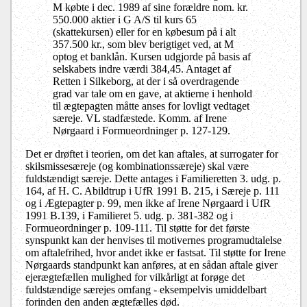
M købte i dec. 1989 af sine forældre nom. kr.
550.000 aktier i G A/S til kurs 65
(skattekursen) eller for en købesum på i alt
357.500 kr., som blev berigtiget ved, at M
optog et banklån. Kursen udgjorde på basis af
selskabets indre værdi 384,45. Antaget af
Retten i Silkeborg, at der i så overdragende
grad var tale om en gave, at aktierne i henhold
til ægtepagten måtte anses for lovligt vedtaget
særeje. VL stadfæstede. Komm. af Irene
Nørgaard i Formueordninger p. 127-129.
Det er drøftet i teorien, om det kan aftales, at surrogater for
skilsmissesæreje (og kombinationssæreje) skal være
fuldstændigt særeje. Dette antages i Familieretten 3. udg. p.
164, af H. C. Abildtrup i UfR 1991 B. 215, i Særeje p. 111
og i Ægtepagter p. 99, men ikke af Irene Nørgaard i UfR
1991 B.139, i Familieret 5. udg. p. 381-382 og i
Formueordninger p. 109-111. Til støtte for det første
synspunkt kan der henvises til motivernes programudtalelse
om aftalefrihed, hvor andet ikke er fastsat. Til støtte for Irene
Nørgaards standpunkt kan anføres, at en sådan aftale giver
ejerægtefællen mulighed for vilkårligt at forøge det
fuldstændige særejes omfang - eksempelvis umiddelbart
forinden den anden ægtefælles død.