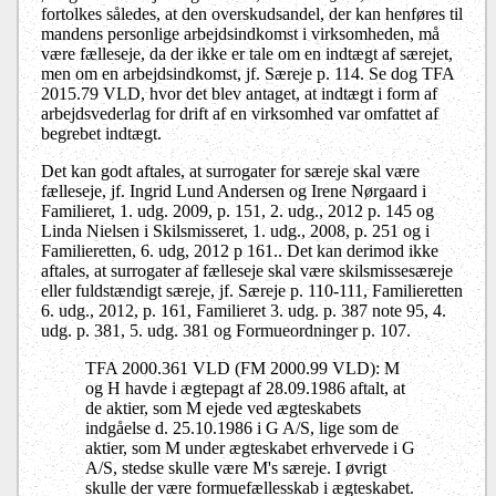
fortolkes således, at den overskudsandel, der kan henføres til
mandens personlige arbejdsindkomst i virksomheden, må
være fælleseje, da der ikke er tale om en indtægt af særejet,
men om en arbejdsindkomst, jf. Særeje p. 114. Se dog TFA
2015.79 VLD, hvor det blev antaget, at
indtægt i form af
arbejdsvederlag for drift af en virksomhed var omfattet af
begrebet indtægt.
Det kan godt aftales, at surrogater for særeje skal være
fælleseje
, jf. Ingrid Lund Andersen og Irene Nørgaard i
Familieret, 1. udg. 2009, p. 151, 2. udg., 2012 p. 145 og
Linda Nielsen i Skilsmisseret, 1. udg., 2008, p. 251 og i
Familieretten, 6. udg, 2012 p 161.. Det kan derimod ikke
aftales, at surrogater af fælleseje skal være skilsmissesæreje
eller fuldstændigt særeje, jf. Særeje p. 110-111, Familieretten
6. udg., 2012, p. 161,
Familieret 3. udg. p. 387 note 95, 4.
udg. p. 381, 5. udg. 381 og
Formueordninger p. 107.
TFA 2000.361 VLD (FM 2000.99 VLD): M
og H havde i ægtepagt af 28.09.1986 aftalt, at
de aktier, som M ejede ved ægteskabets
indgåelse d. 25.10.1986 i G A/S, lige som de
aktier, som M under ægteskabet erhvervede i G
A/S, stedse skulle være M's særeje. I øvrigt
skulle der være formuefællesskab i ægteskabet.