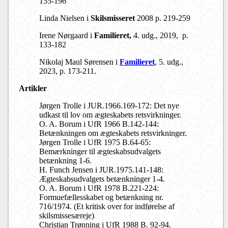
155-196
Linda Nielsen i
Skilsmisseret
2008 p. 219-259
Irene Nørgaard i
Familieret,
4. udg., 2019, p.
133-182
Nikolaj Maul Sørensen
i
Familieret
, 5. udg.,
2023, p. 173-211.
Artikler
Jørgen Trolle i JUR.1966.169-172: Det nye
udkast til lov om ægteskabets retsvirkninger.
O. A. Borum i UfR 1966 B.142-144:
Betænkningen om ægteskabets retsvirkninger.
Jørgen Trolle i UfR 1975 B.64-65:
Bemærkninger til ægteskabsudvalgets
betænkning 1-6.
H. Funch Jensen i JUR.1975.141-148:
Ægteskabsudvalgets betænkninger 1-4.
O. A. Borum i UfR 1978 B.221-224:
Formuefællesskabet og betænkning nr.
716/1974. (Et kritisk over for indførelse af
skilsmissesæreje)
Christian Trønning i UfR 1988 B. 92-94.