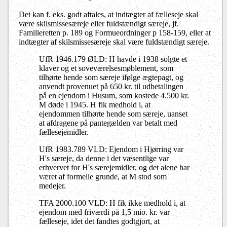
Det kan f. eks. godt aftales, at indtægter af fælleseje skal
være skilsmissesæreje eller fuldstændigt særeje, jf.
Familieretten p. 189 og Formueordninger p 158-159, eller at
indtægter af skilsmissesæreje skal være fuldstændigt særeje.
UfR 1946.179 ØLD: H havde i 1938 solgte et
klaver og et soveværelsesmøblement, som
tilhørte hende som særeje ifølge ægtepagt, og
anvendt provenuet på 650 kr. til udbetalingen
på en ejendom i Husum, som kostede 4.500 kr.
M døde i 1945. H fik medhold i, at
ejendommen tilhørte hende som særeje, uanset
at afdragene på pantegælden var betalt med
fællesejemidler.
UfR 1983.789 VLD: Ejendom i Hjørring var
H's særeje, da denne i det væsentlige var
erhvervet for H's særejemidler, og det alene har
været af formelle grunde, at M stod som
medejer.
TFA 2000.100 VLD: H fik ikke medhold i, at
ejendom med friværdi på 1,5 mio. kr. var
fælleseje, idet det fandtes godtgjort, at