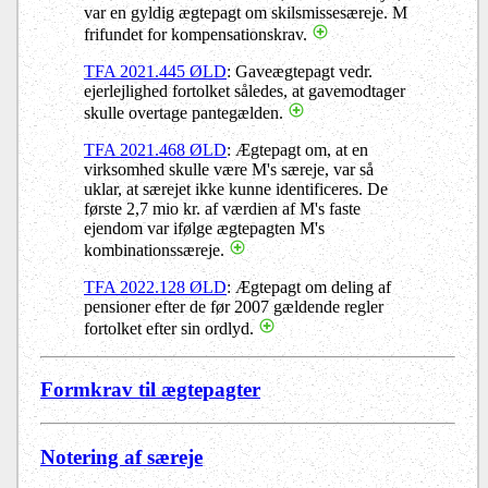
var en gyldig ægtepagt om skilsmissesæreje. M
frifundet for kompensationskrav.
TFA 2021.445 ØLD
: Gaveægtepagt vedr.
ejerlejlighed fortolket således, at gavemodtager
skulle overtage pantegælden.
TFA 2021.468 ØLD
: Ægtepagt om, at en
virksomhed skulle være M's særeje, var så
uklar, at særejet ikke kunne identificeres. De
første 2,7 mio kr. af værdien af M's faste
ejendom var ifølge ægtepagten M's
kombinationssæreje.
TFA 2022.128 ØLD
: Ægtepagt om deling af
pensioner efter de før 2007 gældende regler
fortolket efter sin ordlyd.
Formkrav til ægtepagter
Notering af særeje