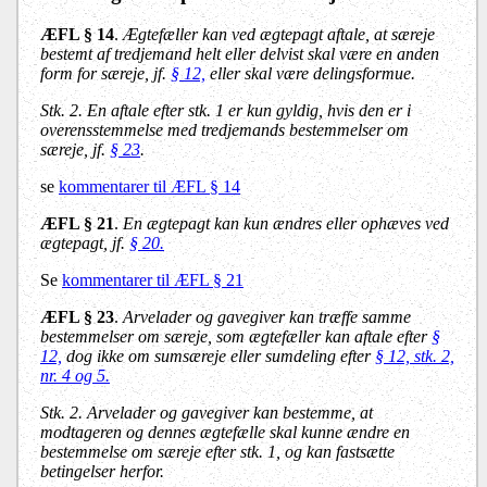
ÆFL § 14
.
Ægtefæller kan ved ægtepagt aftale, at særeje
bestemt af tredjemand helt eller delvist skal være en anden
form for særeje, jf.
§ 12,
eller skal være delingsformue.
Stk. 2
. En aftale efter stk. 1 er kun gyldig, hvis den er i
overensstemmelse med tredjemands bestemmelser om
særeje, jf.
§ 23
.
se
kommentarer til ÆFL § 14
ÆFL § 21
.
En ægtepagt kan kun ændres eller ophæves ved
ægtepagt, jf.
§ 20.
Se
kommentarer til ÆFL § 21
ÆFL § 23
.
Arvelader og gavegiver kan træffe samme
bestemmelser om særeje, som ægtefæller kan aftale efter
§
12,
dog ikke om sumsæreje eller sumdeling efter
§ 12, stk. 2,
nr. 4 og 5.
Stk. 2
. Arvelader og gavegiver kan bestemme, at
modtageren og dennes ægtefælle skal kunne ændre en
bestemmelse om særeje efter stk. 1, og kan fastsætte
betingelser herfor.