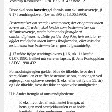
Vorstrup Rasmussen i UfR 1992 B. 423 note 12.
Disse skal som
hovedregel
forstås som skilsmissesæreje, jf.
§ 17 i ændringsloven (lov nr. 396 af 13.06.1990):
Bestemmelser om særeje i testamenter, der er oprettet inden
lovens ikrafttræden, skal forstås som bestemmelser om
skilsmissesæreje, medmindre andet fremgår af
omstændighederne. Dette gælder dog ikke, hvis testator er
afgået ved døden inden lovens ikrafttræden, eller hvis den
testamentariske bestemmelse er gjort uigenkaldelig.
§ 17 trådte ifølge ændringslovens § 16, stk. 1 i kraft d.
01.07.1990, hvilket må være en lapsus, jf. Jens Pontoppidan
i ADV 1990.432.
Formodningsreglen gælder både de tilfælde, hvor der i
særejeklausulen er truffet bestemmelse om, at arvingen ved
ægtepagt kan ophæve særejet (f. eks. efter det fyldte 55. år),
og i de tilfælde, hvor der ikke er ophævelsesmuligheder.
U1: Andet fremgår af omstændighederne.
F. eks. hvor det af testamentet fremgår, at
hensigten med særejeklausulen er at holde
kapitalen på descendensens hænder.