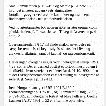
Smh. Familieretten p. 192-193 og Særeje p. 51 note 18,
hvor det antages, at dansk rets almindelige
fortolkningsregler vedrørende kontrakter og testamenter
finder anvendelse - uanset motivudtalelsen.
Ved notartestamenter bør notaren gøre testator opmærksom
på uklarheden, jf. Taksøe-Jensen: Tillæg til Arveretten p. 4
note 12.
Overgangsreglen i § 17 må finde analog anvendelse på
særejebestemmelser i begunstigelsesklausuler i livs- og
ulykkesforsikringer
samt på kapital- og ratepensionskonti.
Der er ingen overgangsregler vedr. indtægter af særeje, RVL
§ 28, stk. 3. Der er dermed opstået et fortolkningsproblem i
de tilfælde, hvor særejet er etableret før d. 01.10.1990, uden
at der i særejebestemmelsen er taget stilling til indtægterne af
særejet, jf. Særeje p. 112-113.
Irene Nørgaard antager i UfR 1991 B.139 f., i
Formueordninger p. 159-161, og i Familieret 5. udg., 2003,
p. 394-385, at indtægterne fortsat vil blive fælleseje. Grethe
Laursen i ADV 1991 p. 52 er af samme opfattelse.