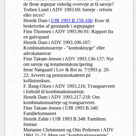
de fleste ægtepar virkelig overveje at få særeje?
Torben Lund i ADV 1993.69: Særeje - reform
eller reces?
Henrik Dam i
UfR 1993 B.159-166
: Krav til
beskrivelse af genstande i ægtepagter
Finn Thomsen i ADV 1993.90-91: Rapport fra
en gulvspand
Henrik Dam i ADV 1993.106-107:
Kombinationssæreje - "kontraktsyge" eller
advokatansvar
Finn Taksøe-Jensen i ADV 1993.136-137: Nyt
om særeje og testamentskoncipering
Irene Nørgaard i Lov & Ret nr. 7/1993 p. 20-
22: Arveret og pensionsskatteret på
kollisionskurs.
F. Bang-Olsen i ADV 1993.216: Tvangsarveret
i forhold til kombinationssæreje.
Henrik Dam i ADV 1993.217-218: Om
kombinationssæreje og tvangsarveret.
Finn Taksøe-Jensen i UfR 1993 B.340:
Familieformueret
Henrik Zahle i UfR 1993 B.348: Familiens
formue
Marianne Christensen og Otto Pedersen i ADV
1994.21-23: Mere om "kombinationssæreje"