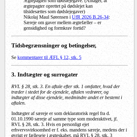
Ægtepagten som dødslejegave. (Antager, at
ægtepagter oprettet på dødslejet kan
tilsidesættes som dødslejegaver)
Nikolaj Maul Sørensen i
UfR 2026 B.26-34
:
Særeje om gaver mellem ægtefæller – er
gensidighed og formkrav fortid?
Tidsbegrænsninger og betingelser
,
Se
kommentarer til ÆFL § 12, stk. 5
3. Indtægter og surrogater
RVL § 28, stk. 3. En aftale efter stk. 1 omfatter, hvad der
træder i stedet for de ejendele, aftalen vedrører, og
indtægter af disse ejendele, medmindre andet er bestemt i
aftalen.
Indtægter af særeje er som deklaratorisk regel fra d.
01.10.1990 særeje af samme type som moderaktivet, jf.
RVL § 28, stk. 3. Hvis en personligt ejet
erhvervsvirksomhed er f. eks. mandens særeje, medens der i
øvrigt er fælleseje i ægteskabet, må RVL § 28, stk. 3