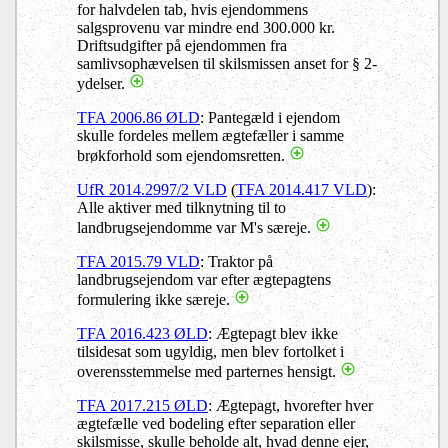
for halvdelen tab, hvis ejendommens
salgsprovenu var mindre end 300.000 kr.
Driftsudgifter på ejendommen fra
samlivsophævelsen til skilsmissen anset for § 2-
ydelser.
TFA 2006.86 ØLD
: Pantegæld i ejendom
skulle fordeles mellem ægtefæller i samme
brøkforhold som ejendomsretten.
UfR 2014.2997/2 VLD
(
TFA 2014.417 VLD
):
Alle aktiver med tilknytning til to
landbrugsejendomme var M's særeje.
TFA 2015.79 VLD
: Traktor på
landbrugsejendom var efter ægtepagtens
formulering ikke særeje.
TFA 2016.423 ØLD
: Ægtepagt blev ikke
tilsidesat som ugyldig, men blev fortolket i
overensstemmelse med parternes hensigt.
TFA 2017.215 ØLD
: Ægtepagt, hvorefter hver
ægtefælle ved bodeling efter separation eller
skilsmisse, skulle beholde alt, hvad denne ejer,