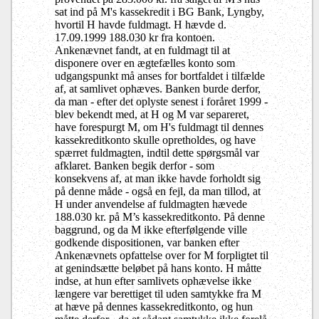
sat ind på M's kassekredit i BG Bank, Lyngby,
hvortil H havde fuldmagt. H hævde d.
17.09.1999 188.030 kr fra kontoen.
Ankenævnet fandt, at en fuldmagt til at
disponere over en ægtefælles konto som
udgangspunkt må anses for bortfaldet i tilfælde
af, at samlivet ophæves. Banken burde derfor,
da man - efter det oplyste senest i foråret 1999 -
blev bekendt med, at H og M var separeret,
have forespurgt M, om H's fuldmagt til dennes
kassekreditkonto skulle opretholdes, og have
spærret fuldmagten, indtil dette spørgsmål var
afklaret. Banken begik derfor - som
konsekvens af, at man ikke havde forholdt sig
på denne måde - også en fejl, da man tillod, at
H under anvendelse af fuldmagten hævede
188.030 kr. på M’s kassekreditkonto. På denne
baggrund, og da M ikke efterfølgende ville
godkende dispositionen, var banken efter
Ankenævnets opfattelse over for M forpligtet til
at genindsætte beløbet på hans konto. H måtte
indse, at hun efter samlivets ophævelse ikke
længere var berettiget til uden samtykke fra M
at hæve på dennes kassekreditkonto, og hun