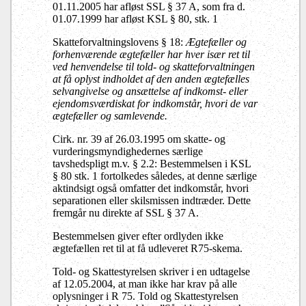
01.11.2005 har afløst SSL § 37 A, som fra d.
01.07.1999 har afløst KSL § 80, stk. 1
Skatteforvaltningslovens § 18:
Ægtefæller og
forhenværende ægtefæller har hver især ret til
ved henvendelse til told- og skatteforvaltningen
at få oplyst indholdet af den anden ægtefælles
selvangivelse og ansættelse af indkomst- eller
ejendomsværdiskat for indkomstår, hvori de var
ægtefæller og samlevende.
Cirk. nr. 39 af 26.03.1995 om skatte- og
vurderingsmyndighedernes særlige
tavshedspligt m.v. § 2.2: Bestemmelsen i KSL
§ 80 stk. 1 fortolkedes således, at denne særlige
aktindsigt også omfatter det indkomstår, hvori
separationen eller skilsmissen indtræder. Dette
fremgår nu direkte af SSL § 37 A.
Bestemmelsen giver efter ordlyden ikke
ægtefællen ret til at få udleveret R75-skema.
Told- og Skattestyrelsen skriver i en udtagelse
af 12.05.2004, at man ikke har krav på alle
oplysninger i R 75.
Told og Skattestyrelsen