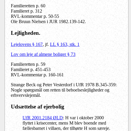
Familieretten p. 60
Familieret p. 312
RVL-kommentar p. 50-55
Ole Bruun Nielsen i JUR 1982.139-142.
Lejligheden.
Lejelovens § 167
, jf.
LL § 163, stk. 1
Lov om leje af almene boliger § 73
Familieretten p. 59
Familieret p. 451-453
RVL-kommentar p. 160-161
Strange Beck og Peter Vesterdorf i UfR 1978 B.345-359:
Nogle spørgsmål om retten til beboelseslejligheder og
erhvervslejemål.
Udsættelse af ejerbolig
UfR 2001.2184 ØLD
: H var i oktober 2000
flyttet i krisecenter, mens M blev boende med
fællesbarnet i villaen, der tilhørte H som særeje.