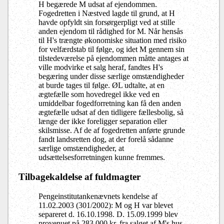
H begærede M udsat af ejendommen.
Fogedretten i Næstved lagde til grund, at H
havde opfyldt sin forsørgerpligt ved at stille
anden ejendom til rådighed for M.
Når hensås
til H's trængte økonomiske situation med risiko
for velfærdstab til følge, og idet M gennem sin
tilstedeværelse på ejendommen måtte antages at
ville modvirke et salg heraf, fandtes H's
begæring under disse særlige omstændigheder
at burde tages til følge. ØL udtalte, at en
ægtefælle som hovedregel ikke ved en
umiddelbar fogedforretning kan få den anden
ægtefælle udsat af den tidligere fællesbolig, så
længe der ikke foreligger separation eller
skilsmisse. Af de af fogedretten anførte grunde
fandt landsretten dog, at der forelå sådanne
særlige omstændigheder, at
udsættelsesforretningen kunne fremmes.
Tilbagekaldelse af fuldmagter
Pengeinstitutankenævnets kendelse af
11.02.2003 (301/2002): M og H var blevet
separeret d. 16.10.1998. D. 15.09.1999 blev
provenuet på 283.000 kr. fra salget af M's hus