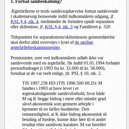
1. Fortsat sambeskatning
?
Ægtefællerne er trods samlivsophævelse fortsat samlevende
i skattemæssig henseende indtil indkomstårets udgang, jf.
KSL § 4, stk. 4
, medmindre de forinden opnår separation
eller skilsmisse, jf.
KSL § 4, stk. 3
og Familieret p. 320
Tidspunktet for separationens/skilsmissens gennemførelse
skal derfor altid overvejes i lyset af
de særlige
ægtefællebeskatningsregler
.
Pensionister, som ved indkomstårets udløb ikke var
samlevende med en ægtefælle, fik indtil 01.01.1994 forhøjet
personfradraget (i 1993 fra kr. 32.600 til kr. 58.000),
forudsat at de var reelt enlige, jfr. PSL § 10, stk. 2.
TfS 1997.258 HD (TfS 1996.500 ØLD): M
fandtes i 1993 at have levet i et
ægteskabslignende samlivsforhold, hvor både
M og K begge bidrog i mere eller mindre grad
såvel økonomisk som gennem arbejde i
hjemmet til en fælles husførelse. Den
omstændighed, at K ikke bidrog økonomisk til
betaling af husleje, kunne ikke føre til et andet
resultat efter samlivets karakter. M var herefter