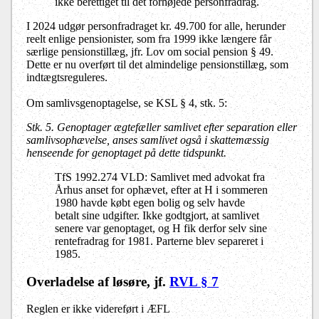
ikke berettiget til det forhøjede personfradrag.
I
2024
udgør personfradraget kr. 49.700 for alle, herunder
reelt enlige pensionister, som fra 1999 ikke længere får
særlige pensionstillæg, jfr. Lov om social pension § 49.
Dette er nu overført til det almindelige pensionstillæg, som
indtægtsreguleres.
Om samlivsgenoptagelse, se KSL § 4, stk. 5:
Stk. 5. Genoptager ægtefæller samlivet efter separation eller
samlivsophævelse, anses samlivet også i skattemæssig
henseende for genoptaget på dette tidspunkt.
TfS 1992.274 VLD: Samlivet med advokat fra
Århus anset for ophævet, efter at H i sommeren
1980 havde købt egen bolig og selv havde
betalt sine udgifter. Ikke godtgjort, at samlivet
senere var genoptaget, og H fik derfor selv sine
rentefradrag for 1981. Parterne blev separeret i
1985.
Overladelse af løsøre
, jf.
RVL § 7
Reglen er ikke videreført i ÆFL