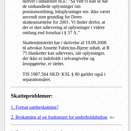
skriver i udtalelsen bl.a.: ”Så vidt vi kan se har
de omhandlede oplysninger om
pensionsordning, biloplysninger mv. ikke været
anvendt som grundlag for Deres
skatteansættelse for 2001. Vi finder derfor, at
der er sket udlevering af oplysninger i videre
omfang end forudsat i § 37 A.”
Skatteministeriet har i skrivelse af 19.09.2008
til advokat Annette Fabricius-Bjerre udtalt, at R
75 blanketter kan udleveres, når oplysninger,
der ikke er indeholdt i selvangivelse og
årsopgørelse, er slettet.
TfS 1987.564 SKD: KSL § 80 gælder også i
separationsåret.
Skatteproblemer:
1. Fortsat sambeskatning?
2. Beskatning af og fradragsret for underholdsbidrag