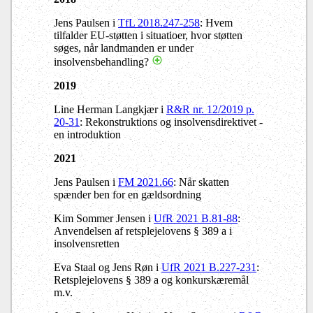
Jens Paulsen i
TfL 2018.247-258
: Hvem
tilfalder EU-støtten i situatioer, hvor støtten
søges, når landmanden er under
insolvensbehandling?
2019
Line Herman Langkjær i
R&R nr. 12/2019 p.
20-31
: Rekonstruktions og insolvensdirektivet -
en introduktion
2021
Jens Paulsen i
FM 2021.66
: Når skatten
spænder ben for en gældsordning
Kim Sommer Jensen i
UfR 2021 B.81-88
:
Anvendelsen af retsplejelovens § 389 a i
insolvensretten
Eva Staal og Jens Røn i
UfR 2021 B.227-231
:
Retsplejelovens § 389 a og konkurskæremål
m.v.