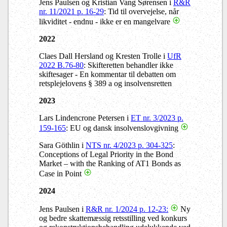
Jens Paulsen og Kristian Vang Sørensen i
R&R
nr. 11/2021 p. 16-29
: Tid til overvejelse, når
likviditet - endnu - ikke er en mangelvare
2022
Claes Dall Hersland og Kresten Trolle i
UfR
2022 B.76-80
: Skifteretten behandler ikke
skiftesager - En kommentar til debatten om
retsplejelovens § 389 a og insolvensretten
2023
Lars Lindencrone Petersen i
ET nr. 3/2023 p.
159-165
: EU og dansk insolvenslovgivning
Sara Göthlin i
NTS nr. 4/2023 p. 304-325
:
Conceptions of Legal Priority in the Bond
Market – with the Ranking of AT1 Bonds as
Case in Point
2024
Jens Paulsen i
R&R nr. 1/2024 p. 12-23:
Ny
og bedre skattemæssig retsstilling ved konkurs