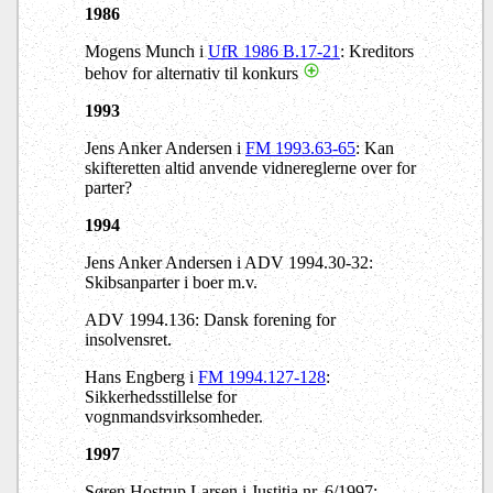
1986
Mogens Munch i
UfR 1986 B.17-21
: Kreditors
behov for alternativ til konkurs
1993
Jens Anker Andersen i
FM 1993.63-65
: Kan
skifteretten altid anvende vidnereglerne over for
parter?
1994
Jens Anker Andersen i ADV 1994.30-32:
Skibsanparter i boer m.v.
ADV 1994.136: Dansk forening for
insolvensret.
Hans Engberg i
FM 1994.127-128
:
Sikkerhedsstillelse for
vognmandsvirksomheder.
1997
Søren Hostrup Larsen i Justitia nr. 6/1997: