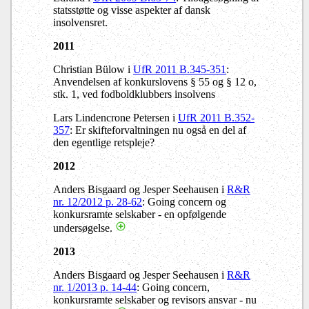
statsstøtte og visse aspekter af dansk
insolvensret.
2011
Christian Bülow i
UfR 2011 B.345-351
:
Anvendelsen af konkurslovens § 55 og § 12 o,
stk. 1, ved fodboldklubbers insolvens
Lars Lindencrone Petersen i
UfR 2011 B.352-
357
: Er skifteforvaltningen nu også en del af
den egentlige retspleje?
2012
Anders Bisgaard og Jesper Seehausen i
R&R
nr. 12/2012 p. 28-62
: Going concern og
konkursramte selskaber - en opfølgende
undersøgelse.
2013
Anders Bisgaard og Jesper Seehausen i
R&R
nr. 1/2013 p. 14-44
: Going concern,
konkursramte selskaber og revisors ansvar - nu