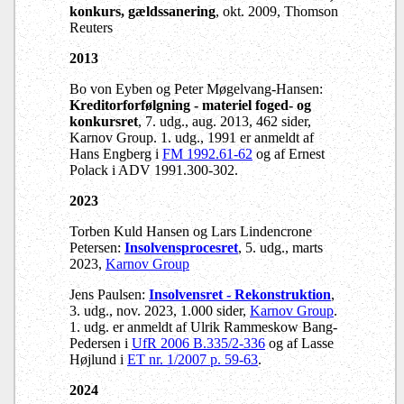
konkurs, gældssanering
, okt. 2009, Thomson
Reuters
2013
Bo von Eyben og Peter Møgelvang-Hansen:
Kreditorforfølgning - materiel foged- og
konkursret
, 7. udg., aug. 2013, 462 sider,
Karnov Group. 1. udg., 1991 er anmeldt af
Hans Engberg i
FM 1992.61-62
og af Ernest
Polack i ADV 1991.300-302.
2023
Torben Kuld Hansen og Lars Lindencrone
Petersen:
Insolvensprocesret
, 5. udg., marts
2023,
Karnov Group
Jens Paulsen:
Insolvensret - Rekonstruktion
,
3. udg., nov. 2023, 1.000 sider,
Karnov Group
.
1. udg. er anmeldt af Ulrik Rammeskow Bang-
Pedersen i
UfR 2006 B.335/2-336
og af Lasse
Højlund i
ET nr. 1/2007 p. 59-63
.
2024