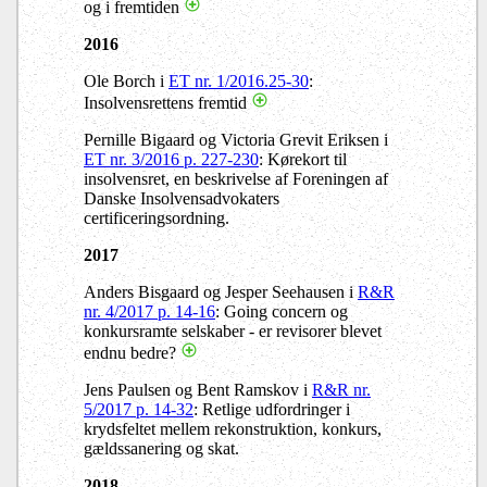
og i fremtiden
2016
Ole Borch i
ET nr. 1/2016.25-30
:
Insolvensrettens fremtid
Pernille Bigaard og Victoria Grevit Eriksen i
ET nr. 3/2016 p. 227-230
: Kørekort til
insolvensret, en beskrivelse af Foreningen af
Danske Insolvensadvokaters
certificeringsordning.
2017
Anders Bisgaard og Jesper Seehausen i
R&R
nr. 4/2017 p. 14-16
: Going concern og
konkursramte selskaber - er revisorer blevet
endnu bedre?
Jens Paulsen og Bent Ramskov i
R&R nr.
5/2017 p. 14-32
: Retlige udfordringer i
krydsfeltet mellem rekonstruktion, konkurs,
gældssanering og skat.
2018