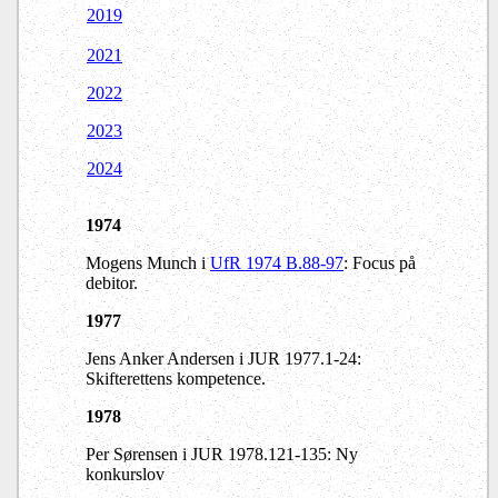
2019
2021
2022
2023
2024
1974
Mogens Munch i
UfR 1974 B.88-97
: Focus på
debitor.
1977
Jens Anker Andersen i JUR 1977.1-24:
Skifterettens kompetence.
1978
Per Sørensen i JUR 1978.121-135: Ny
konkurslov