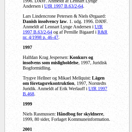
1996. DJØF. Anmeldt af Lennart Lynge
Andersen i
UfR 1997 B.63/2-64
.
Lars Lindencrone Petersen & Niels Ørgaard:
Danish insolvency law
. 1. udg. 1996. DJØF.
Anmeldt af Lennart Lynge Andersen i
UfR
1997 B.63/2-64
og af Pernille Bigaard i
R&R
nr. 4/1998 p. 46-47
.
1997
Halfdan Krag Jespersen:
Konkurs og
insolvens som misligholdelse
, 1997, Juridisk
Bogformidling.
Trygve Hellner og Mikael Mellquist:
Lägen
om företagsrekontruktion
, 1997, Norstedts
Juridik. Anmeldt af Erik Werlauff i
UfR 1997
B.468
.
1999
Niels Rasmussen:
Håndbog for skyldnere
,
1999, 80 sider, Forlaget Kommuneinformation.
2001