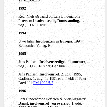
1970.206-216.
1992
Red. Niels Ørgaard og Lars Lindencrone
Petersen:
Insolvensretlig Domssamling
, 1.
udg., 1992, DJØF.
1994
Uwe Jahn:
Insolvenzen in Europa
, 1994.
Economica Verlag, Bonn.
1995
Jens Paulsen:
Insolvensretlige dokumenter
, 1.
udg., 1995, 318 sider, GadJura.
Jens Paulsen:
Insolvensret
. 2. udg., 1995,
GadJura. 1. udg. fra 1991 er anmeldt af Peter
Bredahl i
FM 1992.5-7
.
1996
Lars Lindencrone Petersen & Niels Ørgaard:
Dansk insolvensret - en oversigt
. 1. udg.