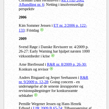
Christian Dahl Hesthaven i
RETTID 2002
Afhandling nr. 6
:
Netting i insolvensretligt
perspektiv
2006
Kim Sommer Jensen i
ET nr. 2/2006 p. 122-
133
: Fristdag
2009
Svend Røge i Danske Revisorer nr. 4/2009 p.
26-27: Early Warning har hjulpet næsten 1000
virksomheder i krise
Arne Bierfreund i
R&R nr. 8/2009 p. 26-30:
Konkurs og revisor
Anders Bisgaard og Jesper Seehausen i
R&R
nr. 9/2009 p. 12-28
: Going concern - en
undersøgelse af de seneste årsrapporter og
revisionspåtegninger for konkursramte
selskaber
Pernille Wegener Jessen og Hans Henrik
Edlund i
UfR 2009 B.65-74
: Tilbagesøgning af