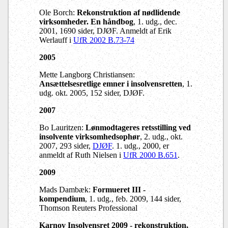
Ole Borch:
Rekonstruktion af nødlidende
virksomheder. En håndbog
, 1. udg., dec.
2001, 1690 sider, DJØF. Anmeldt af Erik
Werlauff i
UfR 2002 B.73-74
2005
Mette Langborg Christiansen:
Ansættelsesretlige emner i insolvensretten
, 1.
udg. okt. 2005, 152 sider, DJØF.
2007
Bo Lauritzen
:
Lønmodtageres retsstilling ved
insolvente virksomhedsophør
, 2. udg., okt.
2007, 293 sider,
DJØF
. 1. udg., 2000, er
anmeldt af Ruth Nielsen i
UfR 2000 B.651
.
2009
Mads Dambæk:
Formueret III -
kompendium
,
1. udg., feb. 2009, 144 sider,
Thomson Reuters Professional
Karnov Insolvensret 2009 - rekonstruktion,