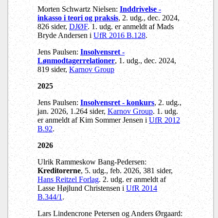
Morten Schwartz Nielsen:
Inddrivelse -
inkasso i teori og praksis
, 2. udg., dec. 2024,
826 sider,
DJØF
. 1. udg. er anmeldt af Mads
Bryde Andersen i
UfR 2016 B.128
.
Jens Paulsen:
Insolvensret -
Lønmodtagerrelationer
, 1. udg., dec. 2024,
819 sider,
Karnov Group
2025
Jens Paulsen:
Insolvensret - konkurs
, 2. udg.,
jan. 2026, 1.264 sider,
Karnov Group
. 1. udg.
er anmeldt af Kim Sommer Jensen i
UfR 2012
B.92
.
2026
Ulrik Rammeskow Bang-Pedersen:
Kreditorerne
, 5. udg., feb. 2026, 381 sider,
Hans Reitzel Forlag
. 2. udg. er anmeldt af
Lasse Højlund Christensen i
UfR 2014
B.344/1
.
Lars Lindencrone Petersen og Anders Ørgaard: