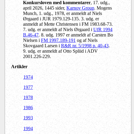
Konkursloven med kommentarer
, 17. udg.,
april 2026, 1445 sider,
Karnov Group
. Mogens
Munch, 1. udg., 1978, er anmeldt af Niels
Ørgaard i JUR 1979.129-135. 3. udg. er
anmeldt af Mette Christensen i FM 1983.68-73.
7. udg. er anmeldt af Niels Ørgaard i
UfR 1994
B.46-47
. 8. udg. 1997 er anmeldt af Carsten Bo
Nielsen i
FM 1997.189-191
og af Niels
Skovgaard Larsen i
R&R nr. 5/1998 p. 40-43
.
9. udg. er anmeldt af Otto Spliid i ADV
2001.226-229.
Artikler
1974
1977
1978
1986
1993
1994