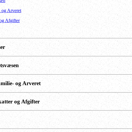
sen
- og Arveret
 og Afgifter
ser
etsvæsen
amilie- og Arveret
katter og Afgifter