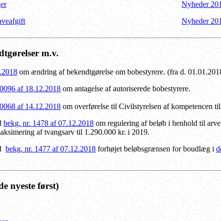
ger
Nyheder 20
veafgift
Nyheder 20
dtgørelser m.v.
2.2018
om ændring af bekendtgørelse om bobestyrere.
(fra d. 01.01.201
10096 af 18.12.2018
om antagelse af autoriserede bobestyrere.
10068 af 14.12.2018
om overførelse til Civilstyrelsen af kompetencen til
ed
bekg. nr. 1478 af 07.12.2018
om regulering af beløb i henhold til arv
ksimering af tvangsarv til 1.290.000 kr. i 2019.
ed
bekg. nr. 1477 af 07.12.2018
f
orhøjet
beløbsgrænsen for boudlæg i
d
de nyeste først)