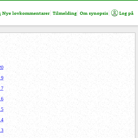
Nye lovkommentarer
Tilmelding
Om synopsis
Log på
20
19
17
16
15
14
13