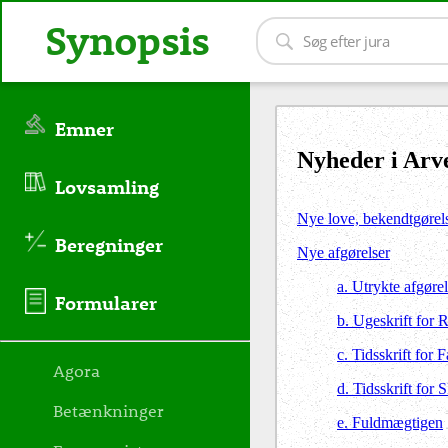
Synopsis
Emner
Nyheder i Arve
Lovsamling
Nye love, bekendtgørel
Beregninger
Nye afgørelser
a. Utrykte afgørel
Formularer
b. Ugeskrift for 
c. Tidsskrift for 
Agora
d. Tidsskrift for 
Betænkninger
e. Fuldmægtigen