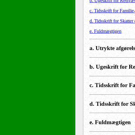
b. Ugeskrift for Retsvæ
c. Tidsskrift for Familie
d. Tidsskrift for Skatter
e. Fuldmægtigen
a. Utrykte afgørel
b. Ugeskrift for R
c. Tidsskrift for F
d. Tidsskrift for S
e. Fuldmægtigen