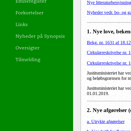
Emneregister
Nye litteraturhenvisnin
Forkortelser
Nyheder vedr. bo- og ga
Links
1
. Nye love, beken
Nyheder på Synopsis
Bekg. nr. 1631 af 18.1
Oversigter
Cirkulæreskrivelse nr. 
Tilmelding
Cirkulæreskrivelse nr. 
Justitsministeriet har v
og beløbsgrænsen for ma
Justitsministeriet har v
01.01.2019.
2
. Nye afgørelser
(
a. Utrykte afgørelser