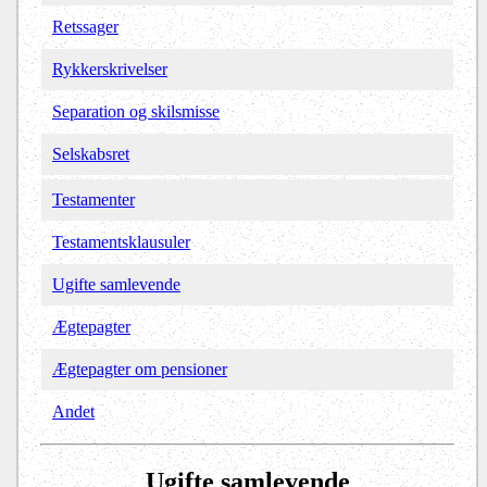
Retssager
Rykkerskrivelser
Separation og skilsmisse
Selskabsret
Testamenter
Testamentsklausuler
Ugifte samlevende
Ægtepagter
Ægtepagter om pensioner
Andet
Ugifte samlevende