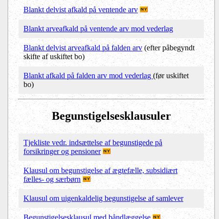
Blankt delvist afkald på ventende arv
Blankt arveafkald på ventende arv mod vederlag
Blankt delvist arveafkald på falden arv
(efter påbegyndt
skifte af uskiftet bo)
Blankt afkald på falden arv mod vederlag
(før uskiftet
bo)
Begunstigelsesklausuler
Tjekliste vedr. indsættelse af begunstigede på
forsikringer og pensioner
Klausul om begunstigelse af ægtefælle, subsidiært
fælles- og særbørn
Klausul om uigenkaldelig begunstigelse af samlever
Begunstigelsesklausul med båndlæggelse