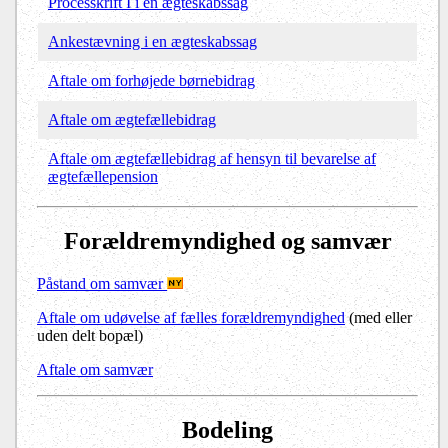
Processkrift I i en ægteskabssag
Ankestævning i en ægteskabssag
Aftale om forhøjede børnebidrag
Aftale om ægtefællebidrag
Aftale om ægtefællebidrag af hensyn til bevarelse af
ægtefællepension
Forældremyndighed og samvær
Påstand om samvær
Aftale om udøvelse af fælles forældremyndighed
(med eller
uden delt bopæl)
Aftale om samvær
Bodeling