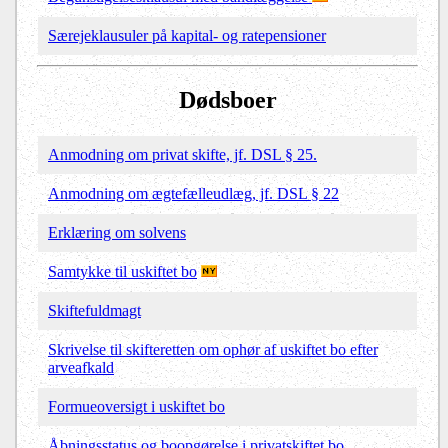
Særejeklausuler på kapital- og ratepensioner
Dødsboer
Anmodning om privat skifte, jf. DSL § 25.
Anmodning om ægtefælleudlæg, jf. DSL § 22
Erklæring om solvens
Samtykke til uskiftet bo
Skiftefuldmagt
Skrivelse til skifteretten om ophør af uskiftet bo efter
arveafkald
Formueoversigt i uskiftet bo
Åbningsstatus og boopgørelse i privatskiftet bo