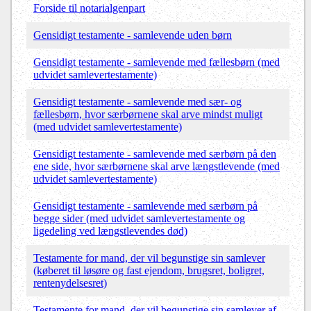
Forside til notarialgenpart
Gensidigt testamente - samlevende uden børn
Gensidigt testamente - samlevende med fællesbørn (med
udvidet samlevertestamente)
Gensidigt testamente - samlevende med sær- og
fællesbørn, hvor særbørnene skal arve mindst muligt
(med udvidet samlevertestamente)
Gensidigt testamente - samlevende med særbørn på den
ene side, hvor særbørnene skal arve længstlevende (med
udvidet samlevertestamente)
Gensidigt testamente - samlevende med særbørn på
begge sider (med udvidet samlevertestamente og
ligedeling ved længstlevendes død)
Testamente for mand, der vil begunstige sin samlever
(køberet til løsøre og fast ejendom, brugsret, boligret,
rentenydelsesret)
Testamente for mand, der vil begunstige sin samlever af