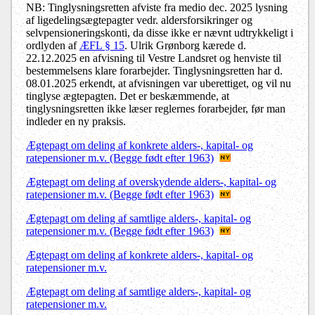
NB: Tinglysningsretten afviste fra medio dec. 2025 lysning
af ligedelingsægtepagter vedr. aldersforsikringer og
selvpensioneringskonti, da disse ikke er nævnt udtrykkeligt i
ordlyden af
ÆFL § 15
. Ulrik Grønborg kærede d.
22.12.2025 en afvisning til Vestre Landsret og henviste til
bestemmelsens klare forarbejder. Tinglysningsretten har d.
08.01.2025 erkendt, at afvisningen var uberettiget, og vil nu
tinglyse ægtepagten. Det er beskæmmende, at
tinglysningsretten ikke læser reglernes forarbejder, før man
indleder en ny praksis.
Ægtepagt om deling af konkrete alders-, kapital- og
ratepensioner m.v. (Begge født efter 1963)
Ægtepagt om deling af overskydende alders-, kapital- og
ratepensioner m.v. (Begge født efter 1963)
Ægtepagt om deling af samtlige alders-, kapital- og
ratepensioner m.v. (Begge født efter 1963)
Ægtepagt om deling af konkrete alders-, kapital- og
ratepensioner m.v.
Ægtepagt om deling af samtlige alders-, kapital- og
ratepensioner m.v.