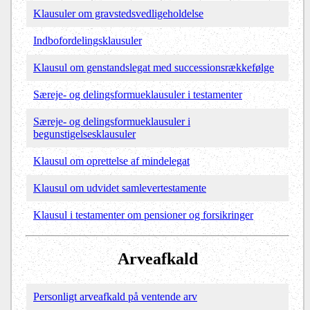
Klausuler om gravstedsvedligeholdelse
Indbofordelingsklausuler
Klausul om genstandslegat med successionsrækkefølge
Særeje- og delingsformueklausuler i testamenter
Særeje- og delingsformueklausuler i
begunstigelsesklausuler
Klausul om oprettelse af mindelegat
Klausul om udvidet samlevertestamente
Klausul i testamenter om pensioner og forsikringer
Arveafkald
Personligt arveafkald på ventende arv