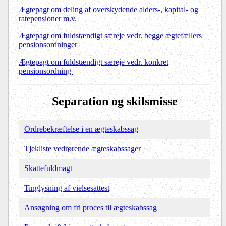
Ægtepagt om deling af overskydende alders-, kapital- og
ratepensioner m.v.
Ægtepagt om fuldstændigt særeje vedr. begge ægtefællers
pensionsordninger
Ægtepagt om fuldstændigt særeje vedr. konkret
pensionsordning
Separation og skilsmisse
Ordrebekræftelse i en ægteskabssag
Tjekliste vedrørende ægteskabssager
Skattefuldmagt
Tinglysning af vielsesattest
Ansøgning om fri proces til ægteskabssag